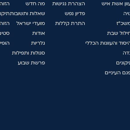
עוון אשת איש
הצהרת נגישות
מה חדש
הזוה
ויה
פדיון נפש
שאלות ותשובות
תיקו
משכ"ז
התרת קללות
מועדי ישראל
הזוה
חילול שבת
אודות
סטים
היסוד והעוונות הכללי
גלריות
הופיע
נדה
סגולות ותפילות
קונים
פרשת שבוע
פגם העיניים