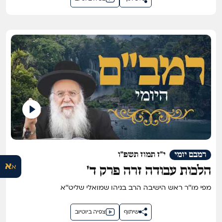
רמבם יומי
י"ז תמוז תשפ"ו
א
א
הלכות עבודה זרה פרק ד'
מפי מו''ר ראש הישיבה הרב בניהו שמואלי שליט''א
שיתוף
צפיה ביוטיוב