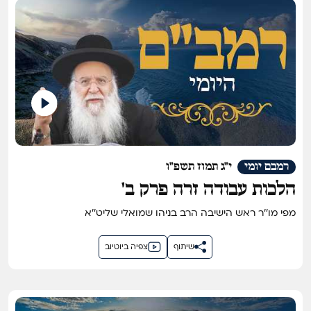
רמבם יומי
י"ג תמוז תשפ"ו
הלכות עבודה זרה פרק ב'
מפי מו''ר ראש הישיבה הרב בניהו שמואלי שליט''א
שיתוף
צפיה ביוטיוב