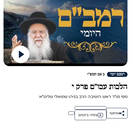
>
רמבם יומי
כ אב תשפ"ו
הלכות עכו"ם פרק י
מפי מו"ר ראש הישיבה הרב בניהו שמואלי שליט"א
שיתוף
צפיה ביוטיוב