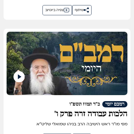
שיתוף
צפיה ביוטיוב
רמבם יומי
כ"ד תמוז תשפ"ו
הלכות עבודה זרה פרק ו'
מפי מו''ר ראש הישיבה הרב בניהו שמואלי שליט''א