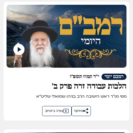
רמבם יומי
י"ד תמוז תשפ"ו
הלכות עבודה זרה פרק ב'
מפי מו''ר ראש הישיבה הרב בניהו שמואלי שליט''א
שיתוף
צפיה ביוטיוב