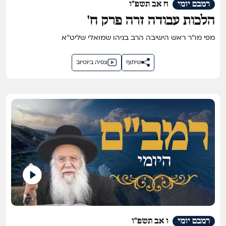
רמבם יומי
ח אב תשפ"ו
הלכות עבודה זרה פרק ח'
מפי מו''ר ראש הישיבה הרב בניהו שמואלי שליט''א
שיתוף
צפיה ביוטיוב
רמבם יומי
ו אב תשפ"ו