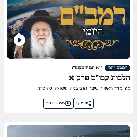
רמבם יומי
י"א תמוז תשפ"ו
הלכות עכו"ם פרק א
מפי מו''ר ראש הישיבה הרב בניהו שמואלי שליט''א
שיתוף
צפיה ביוטיוב