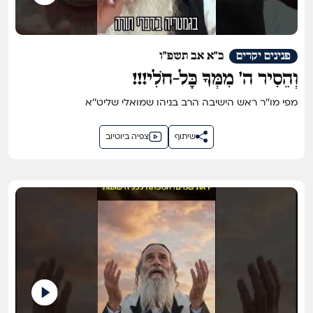
פנינים יקרים
כ"א אב תשפ"ו
וְהֵסִיר ה' מִמְּךָ כָּל-חֹלִי!!!
מפי מו''ר ראש הישיבה הרב בניהו שמואלי שליט''א
שיתוף
צפיה ביוטיוב