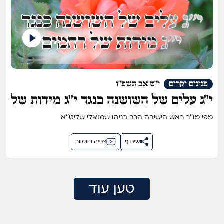
פנינים יקרים
י"ט אב תשפ"ו
י''ג עלים של השושנה כנגד י''ג מידות של
רחמים
מפי מו''ר ראש הישיבה הרב בניהו שמואלי שליט''א
שיתוף
צפיה ביוטיוב
טען עוד