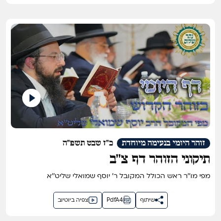
זוהר היומי בנעימה מיוחדת
כ"ז שבט תשפ"ה
תיקוני הזוהר דף צ''ב
מפי מו''ר ראש הכולל המקובל ר' יוסף שמואלי שליט''א
שיתוף
PdfA4
צפיה ביוטיוב