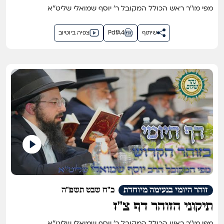
מפי מו''ר ראש הכולל המקובל ר' יוסף שמואלי שליט''א
שיתוף
PdfA4
צפיה ביוטיוב
זוהר היומי בנעימה מיוחדת
כ"ח שבט תשפ"ה
תיקוני הזוהר דף צ''ז
מפי מו''ר ראש הכולל המקובל ר' יוסף שמואלי שליט''א