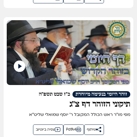
זוהר היומי בנעימה מיוחדת
כ"ז שבט תשפ"ה
תיקוני הזוהר דף צ''ג
מפי מו''ר ראש הכולל המקובל ר' יוסף שמואלי שליט''א
שיתוף
PdfA4
צפיה ביוטיוב