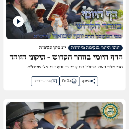
זוהר היומי בנעימה מיוחדת
י"ג סיון תשפ"ה
הדף היומי בזוהר הקדוש - תיקוני הזוהר
דף קי''א
מפי מו''ר ראש הכולל המקובל ר' יוסף שמואלי שליט''א
שיתוף
PdfA4
צפיה ביוטיוב