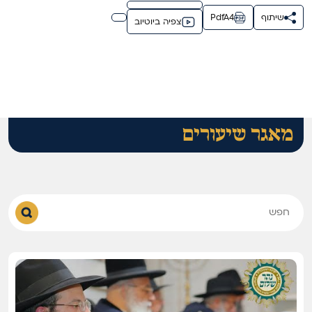
שיתוף
PdfA4
צפיה ביוטיוב
מאגר שיעורים