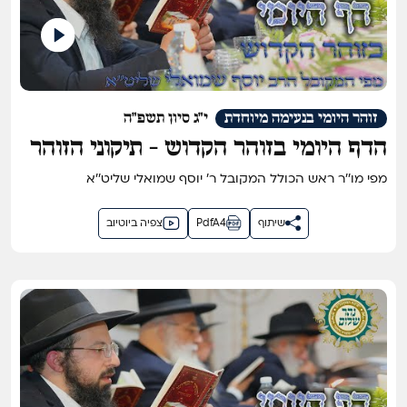
זוהר היומי בנעימה מיוחדת
י"ג סיון תשפ"ה
הדף היומי בזוהר הקדוש - תיקוני הזוהר
דף ק''ט
מפי מו''ר ראש הכולל המקובל ר' יוסף שמואלי שליט''א
שיתוף
PdfA4
צפיה ביוטיוב