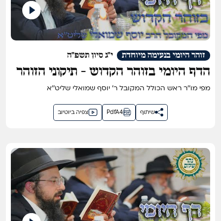
זוהר היומי בנעימה מיוחדת
י"ג סיון תשפ"ה
הדף היומי בזוהר הקדוש - תיקוני הזוהר
דף ק''ז
מפי מו''ר ראש הכולל המקובל ר' יוסף שמואלי שליט''א
שיתוף
PdfA4
צפיה ביוטיוב