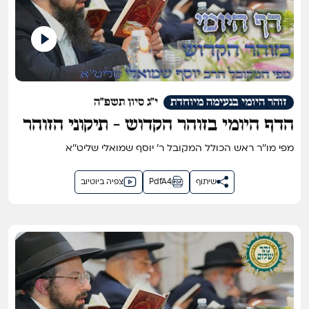
זוהר היומי בנעימה מיוחדת
י"ג סיון תשפ"ה
הדף היומי בזוהר הקדוש - תיקוני הזוהר
דף ק''י
מפי מו''ר ראש הכולל המקובל ר' יוסף שמואלי שליט''א
שיתוף
PdfA4
צפיה ביוטיוב