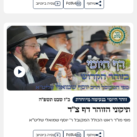
שיתוף
PdfA4
צפיה ביוטיוב
זוהר היומי בנעימה מיוחדת
כ"ז שבט תשפ"ה
תיקוני הזוהר דף צ''ד
מפי מו''ר ראש הכולל המקובל ר' יוסף שמואלי שליט''א
שיתוף
PdfA4
צפיה ביוטיוב