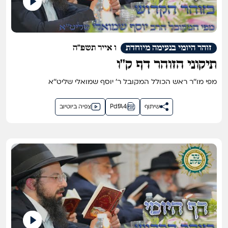
זוהר היומי בנעימה מיוחדת
ו אייר תשפ"ה
תיקוני הזוהר דף ק''ו
מפי מו''ר ראש הכולל המקובל ר' יוסף שמואלי שליט''א
שיתוף
PdfA4
צפיה ביוטיוב