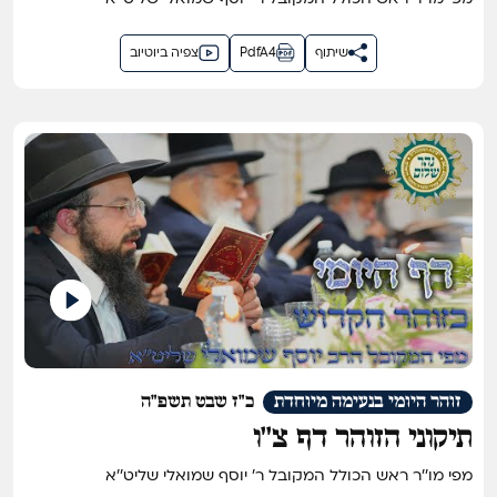
שיתוף
PdfA4
צפיה ביוטיוב
זוהר היומי בנעימה מיוחדת
כ"ז שבט תשפ"ה
תיקוני הזוהר דף צ''ו
מפי מו''ר ראש הכולל המקובל ר' יוסף שמואלי שליט''א