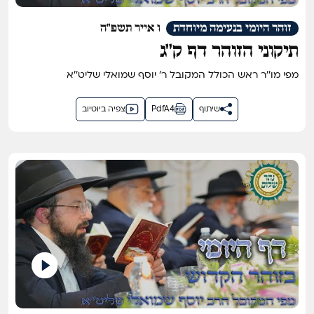
זוהר היומי בנעימה מיוחדת
ו אייר תשפ"ה
תיקוני הזוהר דף ק''ג
מפי מו''ר ראש הכולל המקובל ר' יוסף שמואלי שליט''א
שיתוף
PdfA4
צפיה ביוטיוב