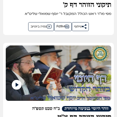
תיקוני הזוהר דף ק'
מפי מו''ר ראש הכולל המקובל ר' יוסף שמואלי שליט''א
שיתוף
PdfA4
צפיה ביוטיוב
זוהר היומי בנעימה מיוחדת
כ"ח שבט תשפ"ה