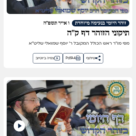
זוהר היומי בנעימה מיוחדת
ו אייר תשפ"ה
תיקוני הזוהר דף ק''ה
מפי מו''ר ראש הכולל המקובל ר' יוסף שמואלי שליט''א
שיתוף
PdfA4
צפיה ביוטיוב