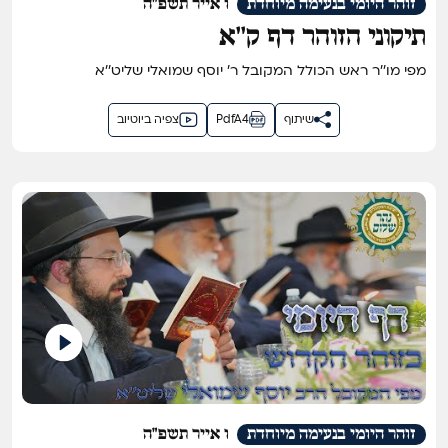
זוהר היומי בנעימה מיוחדת
ו אייר תשפ"ה
תיקוני הזוהר דף ק''א
מפי מו''ר ראש הכולל המקובל ר' יוסף שמואלי שליט''א
שיתוף
PdfA4
צפיה ביוטיוב
זוהר היומי בנעימה מיוחדת
ו אייר תשפ"ה