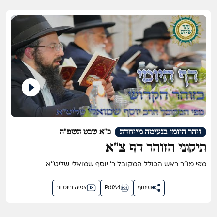
זוהר היומי בנעימה מיוחדת
כ"א שבט תשפ"ה
תיקוני הזוהר דף צ''א
מפי מו''ר ראש הכולל המקובל ר' יוסף שמואלי שליט''א
שיתוף
PdfA4
צפיה ביוטיוב