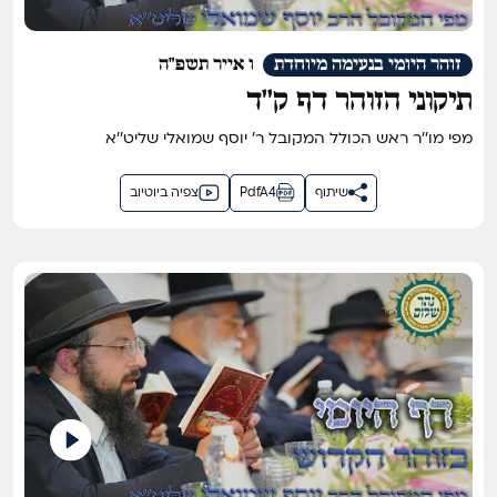
זוהר היומי בנעימה מיוחדת
ו אייר תשפ"ה
תיקוני הזוהר דף ק''ד
מפי מו''ר ראש הכולל המקובל ר' יוסף שמואלי שליט''א
שיתוף
PdfA4
צפיה ביוטיוב