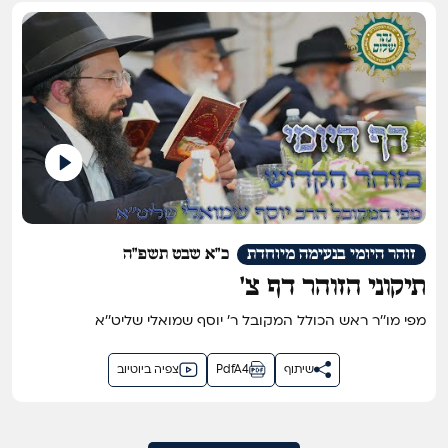
זוהר היומי בנעימה מיוחדת
כ"א שבט תשפ"ה
תיקוני הזוהר דף צ'
מפי מו''ר ראש הכולל המקובל ר' יוסף שמואלי שליט''א
שיתוף
PdfA4
צפיה ביוטיוב