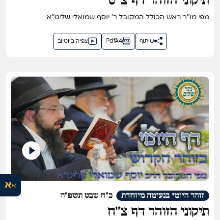
תיקוני הזוהר דף צ''ט
מפי מו''ר ראש הכולל המקובל ר' יוסף שמואלי שליט''א
שיתוף
PdfA4
צפיה ביוטיוב
א
א
זוהר היומי בנעימה מיוחדת
כ"ח שבט תשפ"ה
תיקוני הזוהר דף צ''ח