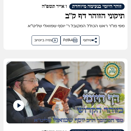
זוהר היומי בנעימה מיוחדת
ו אייר תשפ"ה
תיקוני הזוהר דף ק''ב
מפי מו''ר ראש הכולל המקובל ר' יוסף שמואלי שליט''א
שיתוף
PdfA4
צפיה ביוטיוב