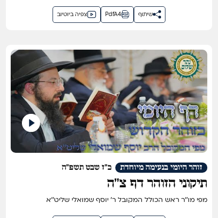
שיתוף
PdfA4
צפיה ביוטיוב
זוהר היומי בנעימה מיוחדת
כ"ז שבט תשפ"ה
תיקוני הזוהר דף צ''ה
מפי מו''ר ראש הכולל המקובל ר' יוסף שמואלי שליט''א