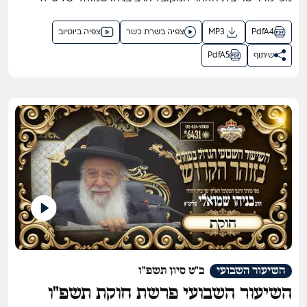
PdfA4
MP3
צפיה בשרת כשר
צפיה ביוטיוב
שיתוף
PdfA5
השיעור השבועי
כ"ט סיון תשפ"ו
השיעור השבועי פרשת חוקת תשפ"ו