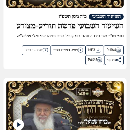
השיעור השבועי
כ"ה ניסן תשפ"ו
השיעור השבועי פרשת תזריע-מצורע
תשפ"ו - השיעור הגדול בתבל בזוהר
מפי מו''ר שר בית הזוהר המקובל הרב בניהו שמואלי שליט''א
הקדוש מפי שר בית הזוהר המקובל ר'
בניהו שמואלי שליט"א
PdfA4
MP3
צפיה בשרת כשר
צפיה ביוטיוב
שיתוף
PdfA5