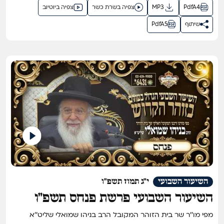
PdfA4
MP3
צפיה בשרת כשר
צפיה ביוטיוב
שיתוף
PdfA5
השיעור השבועי
י"ג תמוז תשפ"ו
השיעור השבועי פרשת פנחס תשפ"ו
מפי מו''ר שר בית הזוהר המקובל הרב בניהו שמואלי שליט''א