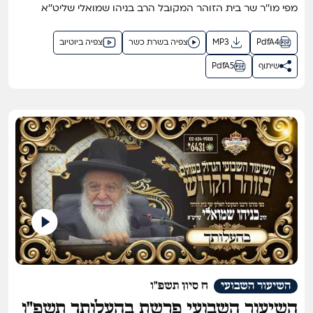
מפי מו''ר שר בית הזוהר המקובל הרב בניהו שמואלי שליט''א
PdfA4
MP3
צפיה בשרת כשר
צפיה ביוטיוב
שיתוף
PdfA5
השיעור השבועי
ח סיון תשפ"ו
השיעור השבועי פרשת בהעלותך תשפ"ו