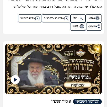
מפי מו''ר שר בית הזוהר המקובל הרב בניהו שמואלי שליט''א
PdfA4
MP3
צפיה בשרת כשר
צפיה ביוטיוב
שיתוף
PdfA5
השיעור השבועי
א סיון תשפ"ו