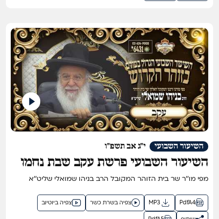
השיעור השבועי
י"ג אב תשפ"ו
השיעור השבועי פרשת עקב שבת נחמו
תשפ"ו
מפי מו''ר שר בית הזוהר המקובל הרב בניהו שמואלי שליט''א
PdfA4
MP3
צפיה בשרת כשר
צפיה ביוטיוב