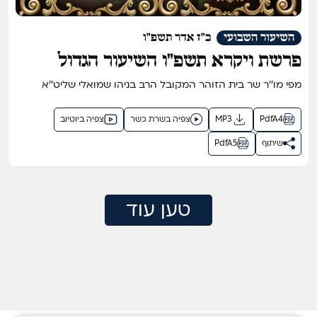
השיעור השבועי
כ"ז אדר תשפ"ו
פרשת ויקרא תשפ"ו השיעור הגדול
בתבל בזוהר הקדוש מפי שר בית הזוהר
מפי מו''ר שר בית הזוהר המקובל הרב בניהו שמואלי שליט''א
המקובל ר' בניהו שמואלי שליט"א
PdfA4
MP3
צפיה בשרת כשר
צפיה ביוטיוב
שיתוף
PdfA5
טען עוד