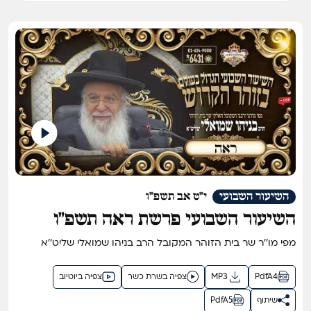
השיעור השבועי
י"ט אב תשפ"ו
השיעור השבועי פרשת ראה תשפ"ו
מפי מו''ר שר בית הזוהר המקובל הרב בניהו שמואלי שליט''א
PdfA4
MP3
צפיה בשרת כשר
צפיה ביוטיוב
שיתוף
PdfA5