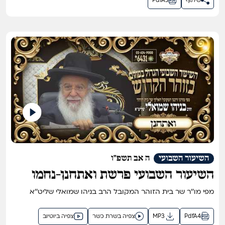
שיתוף
PdfA5
השיעור השבועי
ה אב תשפ"ו
השיעור השבועי פרשת ואתחנן-נחמו
תשפ"ו
מפי מו''ר שר בית הזוהר המקובל הרב בניהו שמואלי שליט''א
PdfA4
MP3
צפיה בשרת כשר
צפיה ביוטיוב