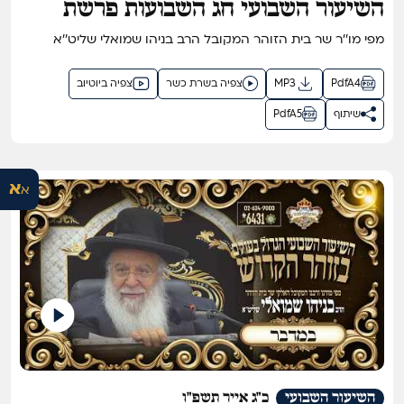
השיעור השבועי חג השבועות פרשת
נשא התשפ"ו
מפי מו''ר שר בית הזוהר המקובל הרב בניהו שמואלי שליט''א
PdfA4
MP3
צפיה בשרת כשר
צפיה ביוטיוב
שיתוף
PdfA5
א
א
השיעור השבועי
כ"ג אייר תשפ"ו