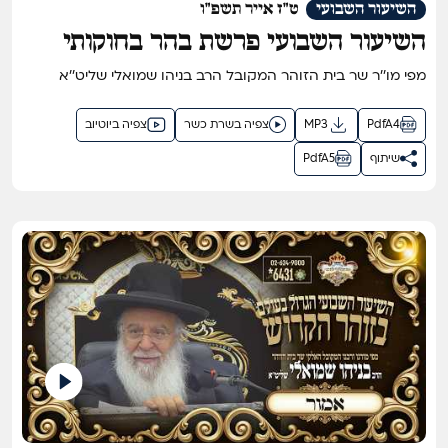
השיעור השבועי
ט"ז אייר תשפ"ו
השיעור השבועי פרשת בהר בחוקותי
תשפ"ו אתרא קדישא מירון - השיעור
מפי מו''ר שר בית הזוהר המקובל הרב בניהו שמואלי שליט''א
הגדול בתבל בזוהר הקדוש מפי שר בית
הזוהר המקובל ר' בניהו שמואלי שליט"א
PdfA4
MP3
צפיה בשרת כשר
צפיה ביוטיוב
שיתוף
PdfA5