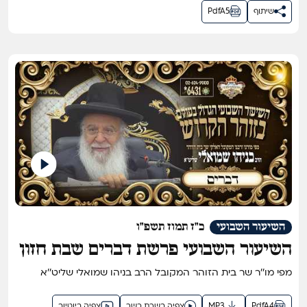
שיתוף
PdfA5
השיעור השבועי
כ"ז תמוז תשפ"ו
השיעור השבועי פרשת דברים שבת חזון
תשפ"ו
מפי מו''ר שר בית הזוהר המקובל הרב בניהו שמואלי שליט''א
PdfA4
MP3
צפיה בשרת כשר
צפיה ביוטיוב