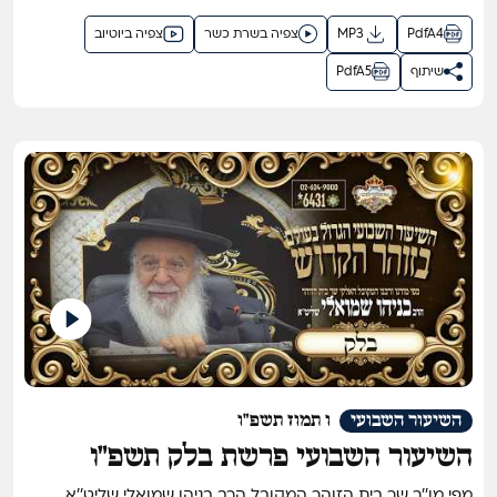
PdfA4
MP3
צפיה בשרת כשר
צפיה ביוטיוב
שיתוף
PdfA5
השיעור השבועי
ו תמוז תשפ"ו
השיעור השבועי פרשת בלק תשפ"ו
מפי מו''ר שר בית הזוהר המקובל הרב בניהו שמואלי שליט''א