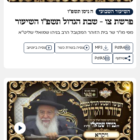
השיעור השבועי
ה ניסן תשפ"ו
פרשת צו - שבת הגדול תשפ"ו השיעור
הגדול בתבל בזוהר הקדוש מפי שר בית
מפי מו''ר שר בית הזוהר המקובל הרב בניהו שמואלי שליט''א
הזוהר המקובל ר' בניהו שמואלי שליט"א
PdfA4
MP3
צפיה בשרת כשר
צפיה ביוטיוב
שיתוף
PdfA5