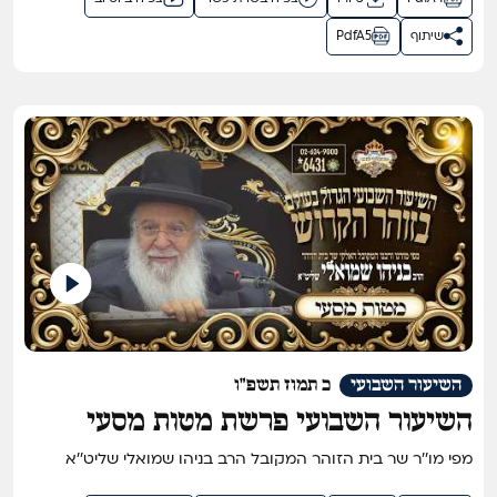
שיתוף
PdfA5
השיעור השבועי
כ תמוז תשפ"ו
השיעור השבועי פרשת מטות מסעי
תשפ"ו
מפי מו''ר שר בית הזוהר המקובל הרב בניהו שמואלי שליט''א