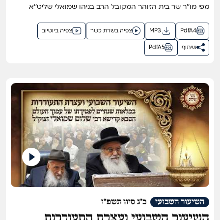
מפי מו''ר שר בית הזוהר המקובל הרב בניהו שמואלי שליט''א
PdfA4
MP3
צפיה בשרת כשר
צפיה ביוטיוב
שיתוף
PdfA5
השיעור השבועי
כ"ג סיון תשפ"ו
השיעור השבועי ועצרת התעוררות