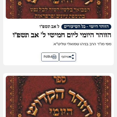
הזוהר היומי - כל השיעורים
ל אב תשפ"ו
הזוהר היומי ליום חמישי ל׳ אב תשפ״ו
מפי מו''ר הרב בניהו שמואלי שליט''א
שיתוף
PdfA4