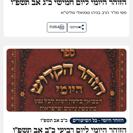
הזוהר היומי ליום חמישי כ״ג אב תשפ״ו
מפי מו''ר הרב בניהו שמואלי שליט''א
שיתוף
PdfA4
הזוהר היומי - כל השיעורים
כ"ב אב תשפ"ו
הזוהר היומי ליום רביעי כ״ב אב תשפ״ו