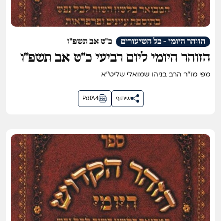
הזוהר היומי - כל השיעורים
כ"ט אב תשפ"ו
הזוהר היומי ליום רביעי כ״ט אב תשפ״ו
מפי מו''ר הרב בניהו שמואלי שליט''א
שיתוף
PdfA4