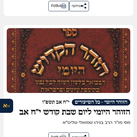
שיתוף
PdfA4
הזוהר היומי - כל השיעורים
י"ח אב תשפ"ו
א
א
הזוהר היומי ליום שבת קודש י״ח אב
תשפ״ו
מפי מו''ר הרב בניהו שמואלי שליט''א