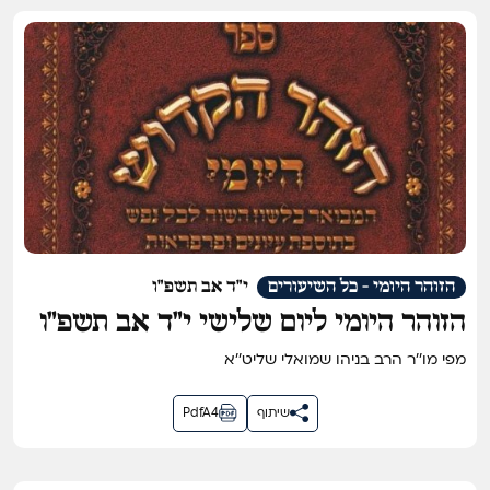
הזוהר היומי - כל השיעורים
י"ד אב תשפ"ו
הזוהר היומי ליום שלישי י״ד אב תשפ״ו
מפי מו''ר הרב בניהו שמואלי שליט''א
שיתוף
PdfA4