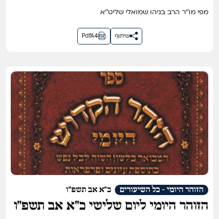
מפי מו''ר הרב בניהו שמואלי שליט''א
שיתוף
PdfA4
הזוהר היומי - כל השיעורים
כ"א אב תשפ"ו
הזוהר היומי ליום שלישי כ״א אב תשפ״ו