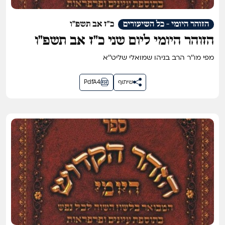
הזוהר היומי - כל השיעורים
כ"ז אב תשפ"ו
הזוהר היומי ליום שני כ״ז אב תשפ״ו
מפי מו''ר הרב בניהו שמואלי שליט''א
שיתוף
PdfA4