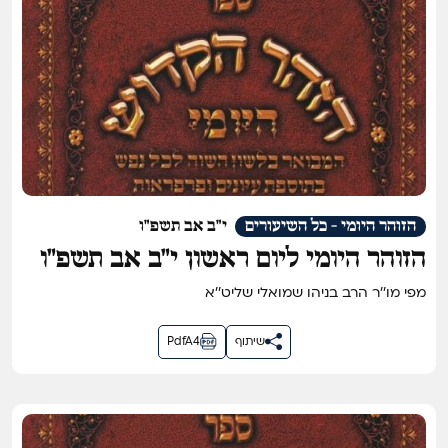
הזוהר היומי - כל השיעורים
י"ב אב תשפ"ו
הזוהר היומי ליום ראשון י״ב אב תשפ״ו
מפי מו''ר הרב בניהו שמואלי שליט''א
שיתוף
PdfA4