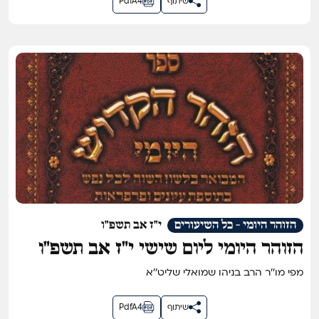
שיתוף
PdfA4
הזוהר היומי - כל השיעורים
י"ז אב תשפ"ו
הזוהר היומי ליום שישי י״ז אב תשפ״ו
מפי מו''ר הרב בניהו שמואלי שליט''א
שיתוף
PdfA4