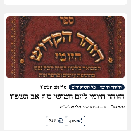
הזוהר היומי - כל השיעורים
ט"ז אב תשפ"ו
הזוהר היומי ליום חמישי ט״ז אב תשפ״ו
מפי מו''ר הרב בניהו שמואלי שליט''א
שיתוף
PdfA4