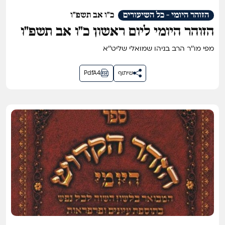
הזוהר היומי - כל השיעורים
כ"ו אב תשפ"ו
הזוהר היומי ליום ראשון כ״ו אב תשפ״ו
מפי מו''ר הרב בניהו שמואלי שליט''א
שיתוף
PdfA4