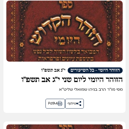
הזוהר היומי - כל השיעורים
י"ג אב תשפ"ו
הזוהר היומי ליום שני י״ג אב תשפ״ו
מפי מו''ר הרב בניהו שמואלי שליט''א
שיתוף
PdfA4