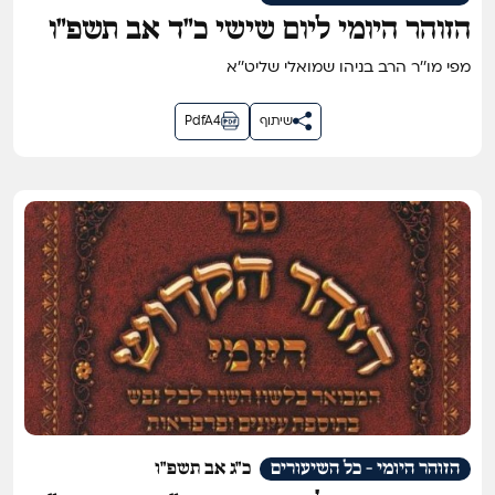
הזוהר היומי ליום שישי כ״ד אב תשפ״ו
מפי מו''ר הרב בניהו שמואלי שליט''א
שיתוף
PdfA4
הזוהר היומי - כל השיעורים
כ"ג אב תשפ"ו