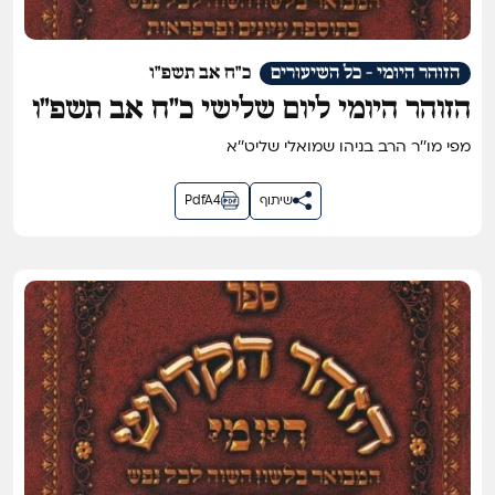
הזוהר היומי - כל השיעורים
כ"ח אב תשפ"ו
הזוהר היומי ליום שלישי כ״ח אב תשפ״ו
מפי מו''ר הרב בניהו שמואלי שליט''א
שיתוף
PdfA4