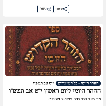
שיתוף
PdfA4
הזוהר היומי - כל השיעורים
י"ט אב תשפ"ו
הזוהר היומי ליום ראשון י״ט אב תשפ״ו
מפי מו''ר הרב בניהו שמואלי שליט''א