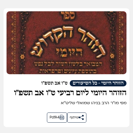
הזוהר היומי - כל השיעורים
ט"ו אב תשפ"ו
הזוהר היומי ליום רביעי ט״ו אב תשפ״ו
מפי מו''ר הרב בניהו שמואלי שליט''א
שיתוף
PdfA4