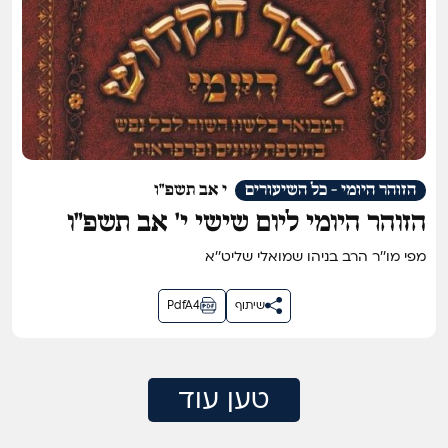
הזוהר היומי - כל השיעורים
י אב תשפ"ו
הזוהר היומי ליום שישי י׳ אב תשפ״ו
מפי מו''ר הרב בניהו שמואלי שליט''א
שיתוף
PdfA4
טען עוד