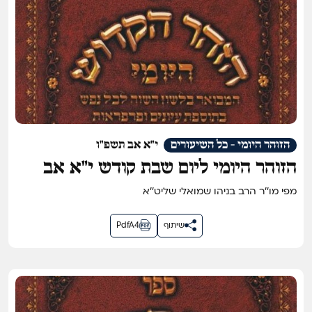
הזוהר היומי - כל השיעורים
י"א אב תשפ"ו
הזוהר היומי ליום שבת קודש י״א אב
תשפ״ו
מפי מו''ר הרב בניהו שמואלי שליט''א
שיתוף
PdfA4