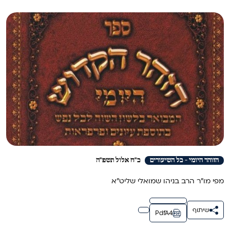
הזוהר היומי - כל השיעורים
כ"ח אלול תשפ"ה
מפי מו"ר הרב בניהו שמואלי שליט"א
שיתוף
PdfA4