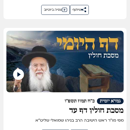
שיתוף
צפיה ביוטיוב
גמרא יומית
כ"ח תמוז תשפ"ו
מסכת חולין דף עד
מפי מו''ר ראש הישיבה הרב בניהו שמואלי שליט''א