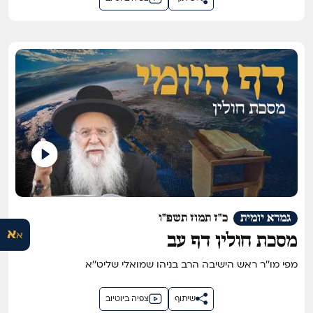
גמרא יומית
כ"ז תמוז תשפ"ו
א
א
מסכת חולין דף עב
מפי מו''ר ראש הישיבה הרב בניהו שמואלי שליט''א
שיתוף
צפיה ביוטיוב