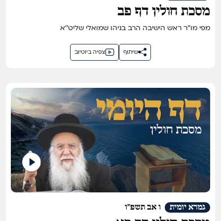
מסכת חולין דף פב
מפי מו''ר ראש הישיבה הרב בניהו שמואלי שליט''א
שיתוף
צפיה ביוטיוב
גמרא יומית
ו אב תשפ"ו