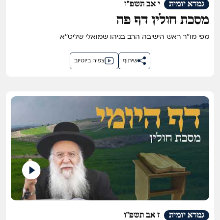
גמרא יומית
י אב תשפ"ו
מסכת חולין דף פה
מפי מו''ר ראש הישיבה הרב בניהו שמואלי שליט''א
שיתוף
צפיה ביוטיוב
גמרא יומית
ז אב תשפ"ו