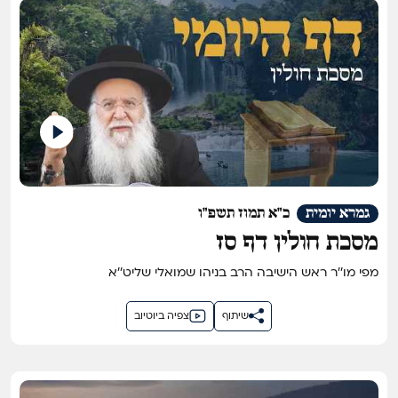
גמרא יומית
כ"א תמוז תשפ"ו
מסכת חולין דף סז
מפי מו''ר ראש הישיבה הרב בניהו שמואלי שליט''א
שיתוף
צפיה ביוטיוב