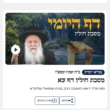
גמרא יומית
כ"ה תמוז תשפ"ו
מסכת חולין דף עא
מפי מו''ר ראש הישיבה הרב בניהו שמואלי שליט''א
שיתוף
צפיה ביוטיוב