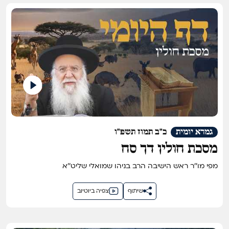
גמרא יומית
כ"ב תמוז תשפ"ו
מסכת חולין דך סח
מפי מו''ר ראש הישיבה הרב בניהו שמואלי שליט''א
שיתוף
צפיה ביוטיוב