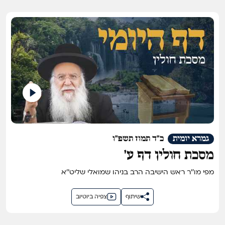
גמרא יומית
כ"ד תמוז תשפ"ו
מסכת חולין דף ע'
מפי מו''ר ראש הישיבה הרב בניהו שמואלי שליט''א
שיתוף
צפיה ביוטיוב