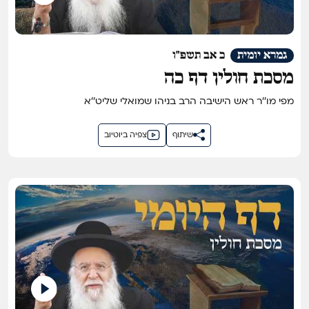
גמרא יומית
כ אב תשפ"ו
מסכת חולין דף כה
מפי מו''ר ראש הישיבה הרב בניהו שמואלי שליט''א
שיתוף
צפיה ביוטיוב