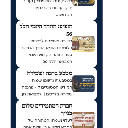
בשלח, יתרו, משפטים] נערוך
תיקון עוונות בישיבתינו
הקדושה.
הופיע: הזוהר היומי חלק
56
בשורה משמחת לרבבות
הלומדים הופיע הכרך החדש
ספר הזוהר הקדוש היומי
המבואר חלק 56
מטבע ברכה ושמירה
במטבע זו נרשמו שמות
הקודש המסוגלים ל - פרנסה |
שמירה בדרכים | ולמציאת חן.
חברת המתמידים שלום
בנייך
לעלוי נשמתו הטהורה של
הסבא קדישא ר' שלום אהרון