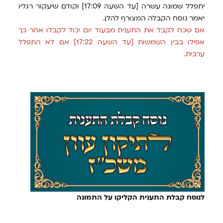
יתפלל שמונה עשרה [עד השעה 17:09] וקודם שיעקור רגליו
יאמר נוסח הקבלה המצורף להלן.
אם שכח לקבל את התענית מבעוד יום יכול לקבלו אחר כך
אפילו בבין השמשות [עד השעה 17:22] אם לא התפלל
ערבית.
לנוסח קבלת התענית הקליקו על התמונה