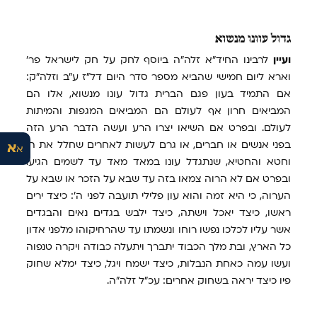
גדול
עוונו מנשוא
ועיין
לרבינו החיד"א זלה"ה ביוסף לחק על חק לישראל פר'
וארא ליום חמישי שהביא מספר סדר היום דל"ז ע"ב וזלה"ק:
אם התמיד בעון פגם הברית גדול עונו מנשוא, אלו הם
המביאים חרון אף לעולם הם המביאים המגפות והמיתות
לעולם. ובפרט אם השיאו יצרו הרע ועשה הדבר הרע הזה
בפני אנשים או חברים, או גרם לעשות לאחרים שחלל את ה'
א
א
וחטא והחטיא, שנתגדל עונו במאד מאד עד לשמים הגיע.
ובפרט אם לא הרוה צמאו בזה עד שבא על הזכר או שבא על
הערוה, כי היא זמה והוא עון פלילי תועבה לפני ה': כיצד ירים
ראשו, כיצד יאכל וישתה, כיצד ילבש בגדים נאים והבגדים
אשר עליו לכלכו נפשו רוחו ונשמתו עד שהרחיקוהו מלפני אדון
כל הארץ, ובת מלך הכבוד יתברך ויתעלה כבודה ויקרה טנפוה
ועשו עמה כאחת הנבלות, כיצד ישמח ויגל, כיצד ימלא שחוק
פיו כיצד יראה בשחוק אחרים: עכ"ל זלה"ה.