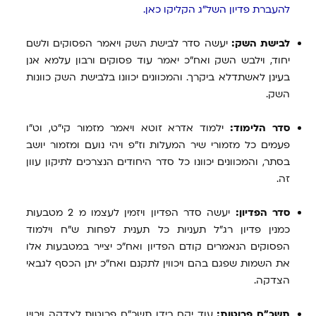
להעברת פדיון השל"ג הקליקו כאן.
לבישת השק:
יעשה סדר לבישת השק ויאמר הפסוקים ולשם
יחוד, וילבש השק ואח"כ יאמר עוד פסוקים ורבון עלמא אנן
בעינן לאשתדלא ביקרך. והמכוונים יכוונו בלבישת השק כוונות
השק.
סדר הלימוד:
ילמוד אדרא זוטא ויאמר מזמור קי"ט, וט"ו
פעמים כל מזמורי שיר המעלות וז"פ ויהי נועם ומזמור יושב
בסתר, והמכוונים יכוונו כל סדר היחודים הנצרכים לתיקון עוון
זה.
סדר הפדיון:
יעשה סדר הפדיון ויזמין לעצמו מ 2 מטבעות
כמנין פדיון רג"ל תעניות כל תענית לפחות ש"ח וילמוד
הפסוקים הנאמרים קודם הפדיון ואח"כ יצייר במטבעות אלו
את השמות שפגם בהם ויכווין לתקנם ואח"כ יתן הכסף לגבאי
הצדקה.
תשכ"ח פרוטות:
עוד יקח בידו תשכ"ח פרוטות לצדקה ויכוין