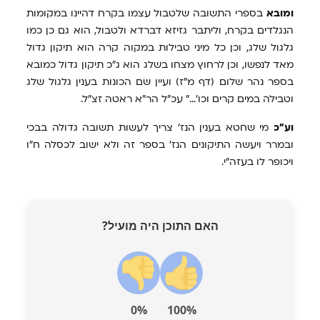
ומובא
בספרי התשובה שלטבול עצמו בקרח דהיינו במקומות
הנגלדים בקרח, וליתבר גזיזא דברדא ולטבול, הוא גם כן כמו
גלגול שלג, וכן כל מיני טבילות במקוה קרה הוא תיקון גדול
מאד לנפשו, וכן לרחוץ מצחו בשלג הוא ג"כ תיקון גדול כמובא
בספר נהר שלום (דף מ"ז) ועיין שם הכונות בענין גלגול שלג
וטבילה במים קרים וכו'..." עכ"ל הר"א ראטה זצ"ל.
וע"כ
מי שחטא בענין הנז' צריך לעשות תשובה גדולה בבכי
ובמרר ויעשה התיקונים הנז' בספר זה ולא ישוב לכסלה ח"ו
ויכופר לו בעזה"י.
האם התוכן היה מועיל?
0%
100%