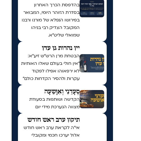
בהדפסת הכרך האחרון
בסדרת הזוהר היומי, המבואר
בפירושו הנפלא של מורנו ורבנו
המקובל הצדיק רבי בניהו
שמואלי שליט״א.
יין נהרות גן עדן
הבטחת מרן הרש"ש זיע"א:
"אין חולי בעולם שאלו האותיות
לא ירפאוהו אפילו לפקוד
עקרות ולהסיר הקדחות כולם"
סְעָדֵנִי וְאִוָּשֵעָה
הקדשה ושותפות בסעודת
מצווה הנערכת מידי יום
תיקון ערב ראש חודש
אי"ה לקראת ערב ראש חודש
אלול יערכו חכמי ומקובלי