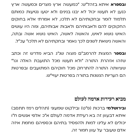
ובספרא
איתא בזהל"ש: "כמעשה ארץ מצרים וכמעשה ארץ
כנען לא תעשו יכול לא יבנו בנינים ולא יטעו נטיעות כמותם
תלמוד לומר ובחקותיהם לא תלכו, לא אמרתי אלא בחוקים
החקוקים להם ולאבותיהם ולאבות אבותיהם, ומה היו עושים
האיש נושא לאיש, והאשה לאשה, האיש נושא אשה ובתה,
והאשה נישאת לשנים לכך נאמר ובחקתיהם לא תלכו" עכ"ל.
ובספר
המצות להרמב"ם מצוה שנ"ג הביא מדרש זה וכתב
שזהו אזהרת התורה "ולא תעשו מכל התועבת האלה וגו'"
שציוותה התורה להתרחק מכל חוקיהם המתועבים ובפרטות
הם העריות הנשנות בתורה בפרטות יעויי"ש.
מביא
רעידות אדמה לעולם
ובירושלמי
ברכות (פ"ט) ובילקוט שמעוני (תהלים רמז תתסב)
איתא דבעוון זה בא רעידת אדמה לעולם א"כ אלפי אנשים ח"ו
יכולים לא עלינו למות ולהפסיד בתיהם וכספיהם מחמת איזה
אדם שעובר על עוון חמור זה.