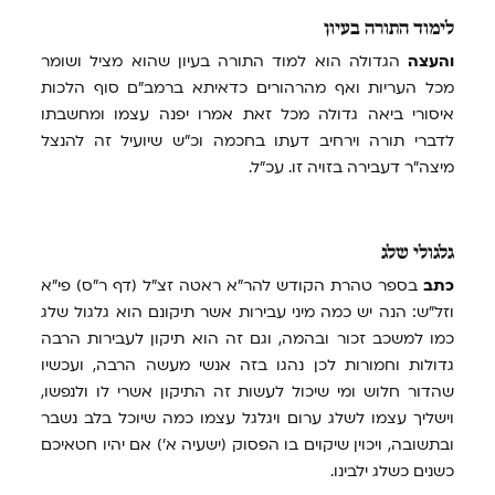
לימוד
התורה בעיון
והעצה
הגדולה הוא למוד התורה בעיון שהוא מציל ושומר
מכל העריות ואף מהרהורים כדאיתא ברמב"ם סוף הלכות
איסורי ביאה גדולה מכל זאת אמרו יפנה עצמו ומחשבתו
לדברי תורה וירחיב דעתו בחכמה וכ"ש שיועיל זה להנצל
מיצה"ר דעבירה בזויה זו. עכ"ל.
גלגולי
שלג
כתב
בספר טהרת הקודש להר"א ראטה זצ"ל (דף ר"ס) פי"א
וזל"ש: הנה יש כמה מיני עבירות אשר תיקונם הוא גלגול שלג
כמו למשכב זכור ובהמה, וגם זה הוא תיקון לעבירות הרבה
גדולות וחמורות לכן נהגו בזה אנשי מעשה הרבה, ועכשיו
שהדור חלוש ומי שיכול לעשות זה התיקון אשרי לו ולנפשו,
וישליך עצמו לשלג ערום ויגלגל עצמו כמה שיוכל בלב נשבר
ובתשובה, ויכוין שיקוים בו הפסוק (ישעיה א') אם יהיו חטאיכם
כשנים כשלג ילבינו.