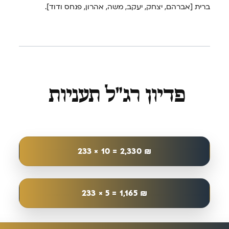
ברית [אברהם, יצחק, יעקב, משה, אהרון, פנחס ודוד].
פדיון רג"ל תעניות
₪ ⁦⁦233 × 10 = 2,330⁩
₪ ⁦233 × 5 = 1,165⁩