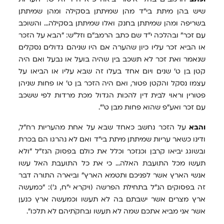
שיש בהן מיתת בי"ד מהן שמיתתן בסקילה ומהן שמיתתן
בשריפה ומהן שמיתתן בחנק ואלו שמיתתן בסקילה... והשוכב
עם זכר" ובהלכה י"ד שם כתב הרמב"ם וזל"ש: "הבא על הזכר
או הביא זכר עליו כיון שהערה אם היו שניהם גדולים נסקלים
שנאמר ואת זכר לא תשכב בין שהיה בועל או נבעל ואם היה
קטן בן ט' שנים ויום אחד בעלו זה שבא עליו או הביאו על
עצמו נסקל והקטן פטור, ואם היה הזכר בן ט' או פחות שניהן
פטורין וראוי לבית דין להכות הגדול מכת מרדות לפי ששכב
עם זכר ואע"פ שהוא פחות מבן ט'".
והבא
על הזכר נחשב כאחד שבא על אחת מהעריות רח"ל,
ודינו כשאר עריות שמיתתן מיתת בי"ד ואם לא נהרגו הם בכרת
ובשוגג יביאו קרבן וכנזכר וכלל את כולם בפסוק הנז"ל "ולא
תעשו מכל התועבת האלה... כי את כל התועבת האל עשו
אנשי הארץ אשר לפניכם ותטמא הארץ" וביארה התורה דבר
זה בפסוקים הנ"ל בתחילת הפרשה (ויקרא י"ח, ג'): "כמעשה
ארץ מצרים אשר ישבתם בה לא תעשו וכמעשה ארץ כנען
אשר אני מביא אתכם שמה לא תעשו ובחקֹתיהם לא תלכו".