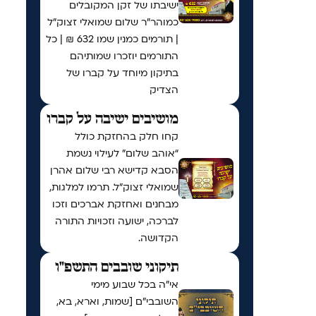
ישיבתו של זקן המקובלים
כמוהר"ר שלום שמואלי זצוק"ל
| תורמים כמנין שמו 632 ₪ | כל
התורמים יוזכרו שמותיהם
בתיקון מיוחד על קברו של
הצדיק
מושיבים ישיבה על קברו
קחו חלק בהחזקת כולל
“אוהב שלום” לעילוי נשמת
הסבא קדישא רבי שלום אהרן
שמואלי זצוק״ל. תרמו למלגות,
מבחנים ואחזקת אברכים וזכו
לברכה, ישועה וזכויות התורה
הקדושה.
תיקוני שובבים התשפ"ו
אי"ה בכל שבוע מימי
השובבי"ם [שמות, וארא, בא,