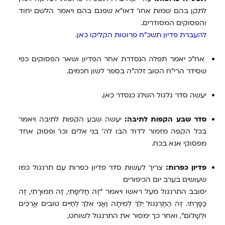
לתקן בהם שמות אחו' דאו"א שפגם בהם ויאמר הלשם יחוד
והפסוקים המסודרים.
להעברת פדיון תשכ"ח פרוטות הקליקו כאן.
אח"כ יאמר תפלה הנסדרת אחר הפדיון ושאר הפסוקים כפי
שסידר הרי"ח הטוב זלה"ה בספר לשון חכמים.
יעשה סדר גלגול השלג כנסדר כאן.
סדר שבע הקפות לתיבה
:
יעשה שבע הקפות לתיבה ויאמר
בכל הקפה מזמור לדוד הבו לה' בני אלים וכו' ופסוק אחד
מפסוקי אנא בכח.
פדיון כפרות:
צריך לעשות סדר פדיון כפרות עם תרנגול כמו
שעושים בערב יום הכיפורים
יסובב התרנגול מעל ראשו ויאמר "זֶה חֲלִיפָתִי, זֶה תְּמוּרָתִי, זֶה
כַּפָּרָתִי. זֶה הַתַּרְנְגוֹל יֵלֵךְ לְמִיתָה וַאֲנִי אֵלֵךְ לְחַיִּים טוֹבִים אֲרֻכִּים
וּלְשָׁלוֹם", ואחר כך ימסור את התרנגול לשוחט,