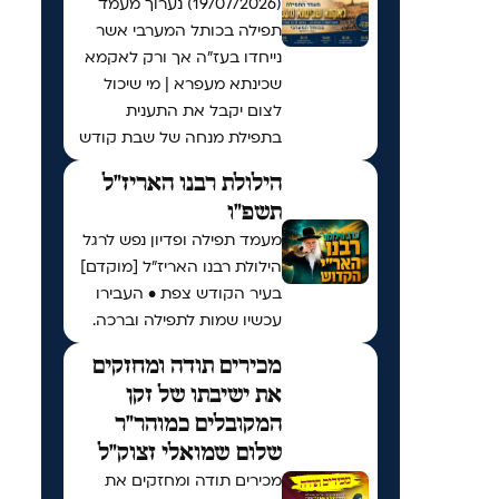
(19/07/2026) נערוך מעמד
תפילה בכותל המערבי אשר
נייחדו בעז"ה אך ורק לאקמא
שכינתא מעפרא | מי שיכול
לצום יקבל את התענית
בתפילת מנחה של שבת קודש
הילולת רבנו האריז"ל
תשפ"ו
מעמד תפילה ופדיון נפש לרגל
הילולת רבנו האריז"ל [מוקדם]
בעיר הקודש צפת • העבירו
עכשיו שמות לתפילה וברכה.
מכירים תודה ומחזקים
את ישיבתו של זקן
המקובלים כמוהר"ר
שלום שמואלי זצוק"ל
מכירים תודה ומחזקים את