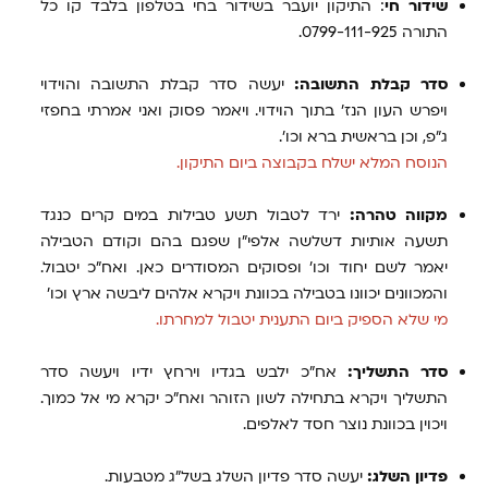
שידור חי
: התיקון יועבר בשידור בחי בטלפון בלבד קו כל
התורה 0799-111-925.
סדר קבלת התשובה:
יעשה סדר קבלת התשובה והוידוי
ויפרש העון הנז' בתוך הוידוי. ויאמר פסוק ואני אמרתי בחפזי
ג"פ, וכן בראשית ברא וכו'.
הנוסח המלא ישלח בקבוצה ביום התיקון.
מקווה טהרה:
ירד לטבול תשע טבילות במים קרים כנגד
תשעה אותיות דשלשה אלפי"ן שפגם בהם וקודם הטבילה
יאמר לשם יחוד וכו' ופסוקים המסודרים כאן. ואח"כ יטבול.
והמכוונים יכוונו בטבילה בכוונת ויקרא אלהים ליבשה ארץ וכו'
מי שלא הספיק ביום התענית יטבול למחרתו.
סדר התשליך:
אח"כ ילבש בגדיו וירחץ ידיו ויעשה סדר
התשליך ויקרא בתחילה לשון הזוהר ואח"כ יקרא מי אל כמוך.
ויכוין בכוונת נוצר חסד לאלפים.
פדיון השלג:
יעשה סדר פדיון השלג בשל"ג מטבעות.