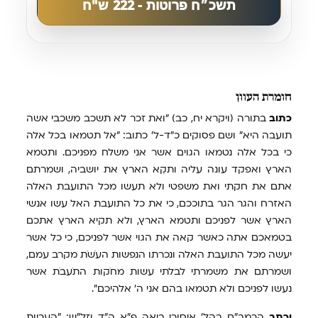
תשכ״ח פרוטות - 222 ש"ח
חומרת
העוון
כתוב
בתורה (ויקרא יח, כב) "ואת זכר לא תשכב משכבי אשה
תועבה היא" ושם פסוקים כ"ד-ל' כתוב: "אל תטמאו בכל אלה
כי בכל אלה נטמאו הגוים אשר אני משלח מפניכם. ותטמא
הארץ ואפקד עונה עליה ותקִא הארץ את יושביה, ושמרתם
אתם את חקתי ואת משפטי ולא תעשו מכל התועבת האלה
האזרח והגר הגר בתוככם, כי את כל התועבת האל עשו אנשי
הארץ אשר לפניכם ותטמא הארץ, ולא תקיא הארץ אתכם
בטמאכם אתה כאשר קאה את הגוי אשר לפניכם, כי כל אשר
יעשה מכל התועבת האלה ונכרתו הנפשות העֹשֹת מקרב עמם,
ושמרתם את משמרתי לבלתי עשות מחֹקות התֹעבֹת אשר
נעשו לפניכם ולא תטמאו בהם אני ה' אלהיכם".
וכתב
הרמב"ם בהל' איסורי ביאה פ"א ה"ד וזל"ש: "העריות