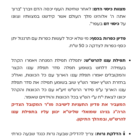
מצוות כיסוי הדם:
לאחר שחיטת העוף יכסה הדם ויברך "ברוך
אתה ה' אלוהינו מלך העולם אשר קידשנו במצוותיו וצוונו
על
כיסוי דם
בעפר".
פדיון כפרות בכסף:
מי שלא יכול לעשות כפרות עם תרנגול יתן
כסף כפרות לצדקה כ 50 ש"ח.
תפילת עננו להרש"ש:
יתפללו תפילת המנחה ויאמרו הקהל
בעמידה דלחש בשומע תפלה סדר תפלת עננו הקצר
והמקובלים יאמרו תפלת עננו הארוך עם כל הכוונות, ואח"כ
בחזרת הש"ץ יאמר הש"ץ שוב בשומע תפילה את סדר תפלת
עננו הארוך ע"פ סידור הרש"ש זיע"א עם כל הכוונות והקהל
יכוונו לצאת י"ח ע"י הש"ץ בכל הכוונות והוידויים שאומר.
המעביר את פדיון התעניות לישיבה מו"ר המקובל הצדיק
הרה"ג בניהו שמואלי שליט"א יכוון עליו בתפילת עננו
להרש"ש, ובמהלך התיקון.
🕯
הדלקת נרות:
צריך להדליק שבעה נרות כנגד שבעה כורתי