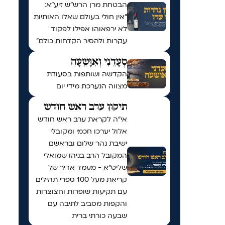
הבטחת מרן הרש"ש זיע"א:
"אין חולי בעולם שאלו האותיות
לא ירפאוהו אפילו לפקוד
עקרות ולהסיר הקדחות כולם"
סְעָדֵנִי וְאִוָּשֵעָה
הקדשה ושותפות בסעודת
מצווה הנערכת מידי יום
תיקון ערב ראש חודש
אי"ה לקראת ערב ראש חודש
אלול יערכו חכמי ומקובלי
ישיבת נהר שלום ובראשם
המקובל הרב בניהו שמואלי
שליט״א - מעמד אדיר של
קריאת מעל 100 ספרי תהילים
עם תקיעות שופרות וחצוצרות
והקפות מסביב לתיבה עם
שבעה כורתי ברית