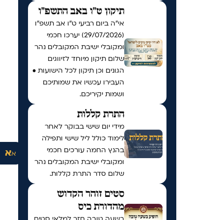
תיקון ט"ו באב התשפ"ו
אי"ה ביום רביעי ט״ו אב תשפ״ו
(29/07/2026) יערכו חכמי
ומקובלי ישיבת המקובלים נהר
שלום תיקון מיוחד לזיווגים
הגונים וכן תיקון לכל הישועות •
העבירו עכשיו את שמותיכם
ושמות יקיריכם.
התרת קללות
מידי יום שישי בבוקר לאחר
לימוד כולל ליל שישי ותפילה
בהנץ החמה עורכים חכמי
א
א
ומקובלי ישיבת המקובלים נהר
שלום סדר התרת קללות.
סטים זוהר הקדוש
מהדורת כיס
בשעה טובה חזר למלאי סטים