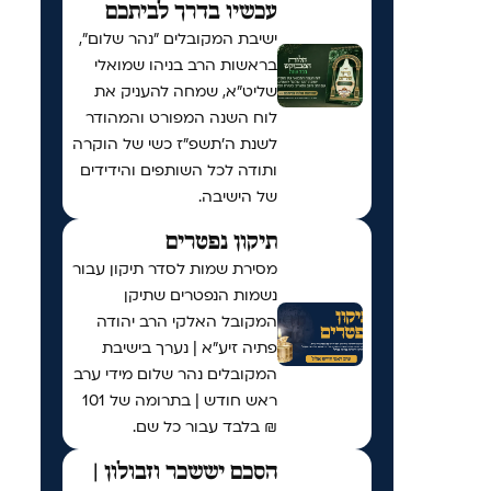
עכשיו בדרך לביתכם
ישיבת המקובלים "נהר שלום",
בראשות הרב בניהו שמואלי
שליט"א, שמחה להעניק את
לוח השנה המפורט והמהודר
לשנת ה'תשפ"ז כשי של הוקרה
ותודה לכל השותפים והידידים
של הישיבה.
תיקון נפטרים
מסירת שמות לסדר תיקון עבור
נשמות הנפטרים שתיקן
המקובל האלקי הרב יהודה
פתיה זיע"א | נערך בישיבת
המקובלים נהר שלום מידי ערב
ראש חודש | בתרומה של 101
₪ בלבד עבור כל שם.
הסכם יששכר וזבולון |