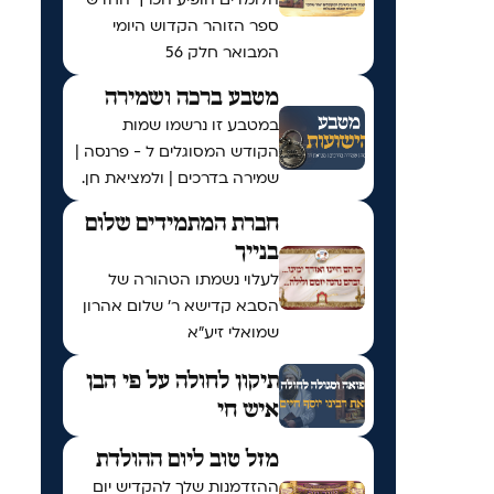
ספר הזוהר הקדוש היומי
המבואר חלק 56
מטבע ברכה ושמירה
במטבע זו נרשמו שמות
הקודש המסוגלים ל - פרנסה |
שמירה בדרכים | ולמציאת חן.
חברת המתמידים שלום
בנייך
לעלוי נשמתו הטהורה של
הסבא קדישא ר' שלום אהרון
שמואלי זיע"א
תיקון לחולה על פי הבן
איש חי
מזל טוב ליום ההולדת
ההזדמנות שלך להקדיש יום