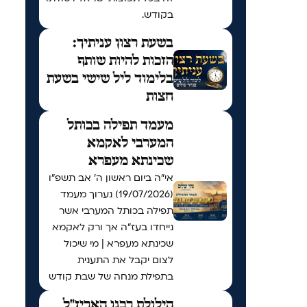
בקודש.
בשעת רצון עניתיך:
הזכות להיות שותף
בלימוד ליל שישי בשעת
חצות
מעמד תפילה בכותל
המערבי לאקמא
שכינתא מעפרא
אי"ה ביום ראשון ה׳ אב תשפ״ו
(19/07/2026) נערוך מעמד
תפילה בכותל המערבי אשר
נייחדו בעז"ה אך ורק לאקמא
שכינתא מעפרא | מי שיכול
לצום יקבל את התענית
בתפילת מנחה של שבת קודש
הילולת רבנו האריז"ל