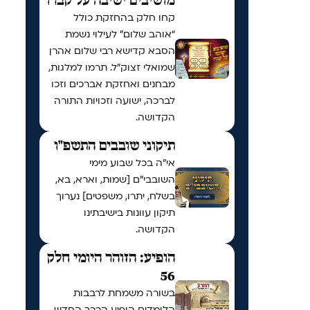
מושיבים ישיבה על קברו
קחו חלק בהחזקת כולל
“אוהב שלום” לעילוי נשמת
הסבא קדישא רבי שלום אהרן
שמואלי זצוק״ל. תרמו למלגות,
מבחנים ואחזקת אברכים וזכו
לברכה, ישועה וזכויות התורה
הקדושה.
תיקוני שובבים התשפ"ו
אי"ה בכל שבוע מימי
השובבי"ם [שמות, וארא, בא,
בשלח, יתרו, משפטים] נערוך
תיקון עוונות בישיבתינו
הקדושה.
הופיע: הזוהר היומי חלק
56
בשורה משמחת לרבבות
הלומדים הופיע הכרך החדש