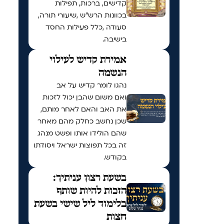
קדישים, ברכות, תפילות
בכוונות הרש"ש ,שיעורי תורה,
סעודה ,כלל פעילות החסד
בישיבה.
אמירת קדיש לעילוי
הנשמה
נהגו לומר קדיש על אב
ואם משום שהבן יכול לזכות
את האב והאם לאחר מותם,
שכן נחשב כחלק מהם מאחר
שהם הולידו אותו ופשט מנהג
זה בכל תפוצות ישראל ויסודתו
בקודש.
בשעת רצון עניתיך:
הזכות להיות שותף
בלימוד ליל שישי בשעת
חצות