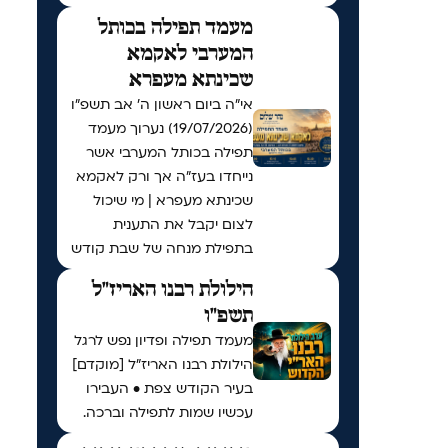
מעמד תפילה בכותל
המערבי לאקמא
שכינתא מעפרא
אי"ה ביום ראשון ה׳ אב תשפ״ו
(19/07/2026) נערוך מעמד
תפילה בכותל המערבי אשר
נייחדו בעז"ה אך ורק לאקמא
שכינתא מעפרא | מי שיכול
לצום יקבל את התענית
בתפילת מנחה של שבת קודש
הילולת רבנו האריז"ל
תשפ"ו
מעמד תפילה ופדיון נפש לרגל
הילולת רבנו האריז"ל [מוקדם]
בעיר הקודש צפת • העבירו
עכשיו שמות לתפילה וברכה.