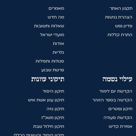
תקנון האתר
מאמרים
הצהרת נגישות
מה חדש
פדיון נפש
שאלות ותשובות
התרת קללות
מועדי ישראל
אודות
גלריות
סגולות ותפילות
פרשת שבוע
עילוי נשמה
תיקוני עוונות
הקדשת יום לימוד
תיקון היסוד
הקדשה בספר הזוהר
תיקון עוון אשת איש
תיקון נפטרים
תיקון גויה
הקדשת סעודה
תיקון משכ"ז
אמירת קדיש
תיקון חילול שבת
תיקון היסוד והעוונות הכללי