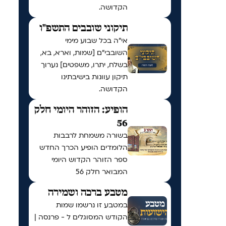
הקדושה.
תיקוני שובבים התשפ"ו
אי"ה בכל שבוע מימי
השובבי"ם [שמות, וארא, בא,
בשלח, יתרו, משפטים] נערוך
תיקון עוונות בישיבתינו
הקדושה.
הופיע: הזוהר היומי חלק
56
בשורה משמחת לרבבות
הלומדים הופיע הכרך החדש
ספר הזוהר הקדוש היומי
המבואר חלק 56
מטבע ברכה ושמירה
במטבע זו נרשמו שמות
הקודש המסוגלים ל - פרנסה |