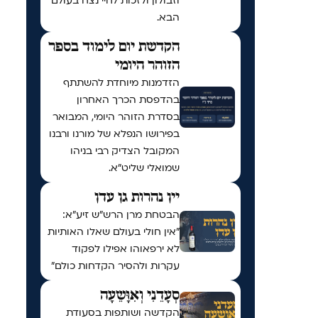
וזבולון ולזכות לחיי נצח בעולם
הבא.
הקדשת יום לימוד בספר
הזוהר היומי
הזדמנות מיוחדת להשתתף
בהדפסת הכרך האחרון
בסדרת הזוהר היומי, המבואר
בפירושו הנפלא של מורנו ורבנו
המקובל הצדיק רבי בניהו
שמואלי שליט״א.
יין נהרות גן עדן
הבטחת מרן הרש"ש זיע"א:
"אין חולי בעולם שאלו האותיות
לא ירפאוהו אפילו לפקוד
עקרות ולהסיר הקדחות כולם"
סְעָדֵנִי וְאִוָּשֵעָה
הקדשה ושותפות בסעודת