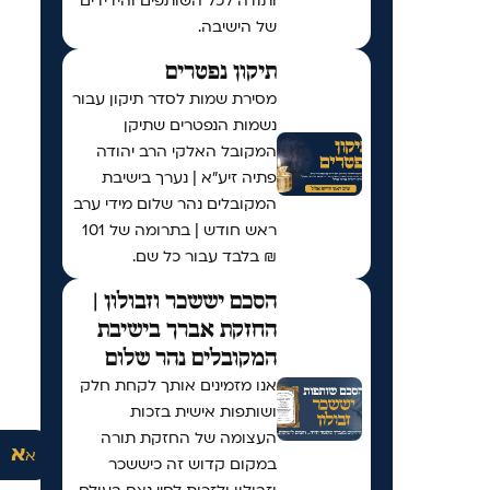
ותודה לכל השותפים והידידים
של הישיבה.
תיקון נפטרים
מסירת שמות לסדר תיקון עבור
נשמות הנפטרים שתיקן
המקובל האלקי הרב יהודה
פתיה זיע"א | נערך בישיבת
המקובלים נהר שלום מידי ערב
ראש חודש | בתרומה של 101
₪ בלבד עבור כל שם.
הסכם יששכר וזבולון |
החזקת אברך בישיבת
המקובלים נהר שלום
אנו מזמינים אותך לקחת חלק
ושותפות אישית בזכות
העצומה של החזקת תורה
א
א
במקום קדוש זה כיששכר