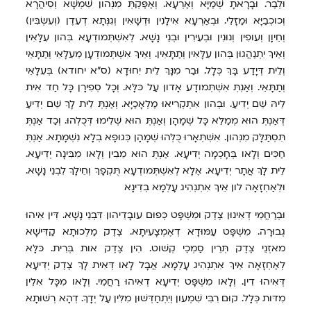
וּלְבַר. וּבָרָאתָ שְׁמַיָּא וְאַרְעָא. וְאַפַּקְתְּ מִנְּהון שִׁמְשָׁא וְסִיהֲרָא
וְכוכְבַיָּא וּמַזָּלֵי. וּבְאַרְעָא אִילָנִין וּדְשָׁאִין וְגִנְּתָא דְעֵדֶן (וְעִשְׂבִּין)
וְחֵיוָן וְעופִין וְנוּנִין וּבְעִירִין וּבְנֵי נָשָׁא. לְאִשְׁתְּמודְעָא בְּהון עִלָּאִין
וְאֵיךְ יִתְנַהֲגוּן בְּהון עִלָּאִין וְתַתָּאִין. וְאֵיךְ אִשְׁתְּמודְעָן מֵעִלָּאֵי וְתַתָּאֵי
וְלֵית דְּיָדַע בָּךְ כְּלָל. וּבַר מִנָּךְ לֵית יִחוּדָא (ס"א יחודא) בְּעִלָּאֵי
וְתַתָּאֵי. וְאַנְתְּ אִשְׁתְּמודָע אָדון עַל כּלָּא. וְכָל סְפִירָן כָּל חַד אִית
לֵיהּ שֵׁם יְדִיעַ. וּבְהון אִתְקְרִיאוּ מַלְאָכַיָּא. וְאַנְתְּ לֵית לָךְ שֵׁם יְדִיעַ
דְּאַנְתְּ הוּא מְמַלֵּא כָּל שְׁמָהָן וְאַנְתְּ הוּא שְׁלִימוּ דְּכֻלְהוּ. וְכַד אַנְתְּ
תִּסְתַּלָּק מִנְּהון. אִשְׁתְּאָרוּ כֻּלְּהוּ שְׁמָהָן כְּגוּפָא בְלָא נִשְׁמָתָא. אַנְתְּ
חַכִּים וְלָאו בְּחָכְמָה יְדִיעָא. אַנְתְּ הוּא מֵבִין וְלָאו מִבִּינָה יְדִיעָא.
לֵית לָךְ אֲתָר יְדִיעָא. אֶלָּא לְאִשְׁתְּמודְעָא תֻּקְפָךְ וְחֵילָךְ לִבְנֵי נָשָׁא.
וּלְאַחְזָאָה לון אֵיךְ אִתְנְהִיג עָלְמָא בְדִינָא
וּבְרַחֲמֵי דְאִינוּן צֶדֶק וּמִשְׁפָּט כְּפוּם עובָדֵיהון דִּבְנֵי נָשָׁא. דִּין אִיהוּ
גְבוּרָה. מִשְׁפָּט עַמּוּדָא דְאֶמְצָעִיתָא. צֶדֶק מַלְכוּתָא קַדִּישָׁא
מאזְנֵי צֶדֶק תְּרֵין סַמְכֵי קְשׁוט. הִין צֶדֶק אות בְּרִית. כּלָּא
לְאַחְזָאָה אֵיךְ אִתְנְהִיג עָלְמָא. אֲבָל לָאו דְּאִית לָךְ צֶדֶק יְדִיעָא
דְּאִיהוּ דִין. וְלָאו מִשְׁפָּט יְדִיעָא דְאִיהוּ רַחֲמֵי. וְלָאו מִכָּל אִלֵּין
מִדּות כְּלָל. קוּם רִבִּי שִׁמְעון וְיִתְחַדְּשׁוּן מִלִּין עַל יְדָךְ. דְהָא רְשׁוּתָא