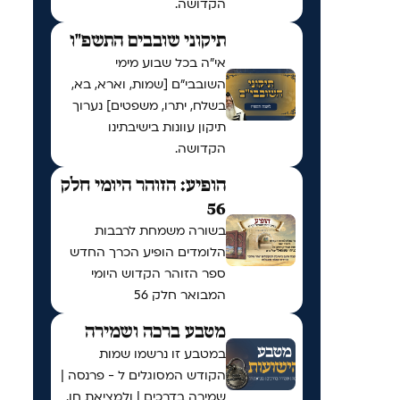
הקדושה.
תיקוני שובבים התשפ"ו
אי"ה בכל שבוע מימי
השובבי"ם [שמות, וארא, בא,
בשלח, יתרו, משפטים] נערוך
תיקון עוונות בישיבתינו
הקדושה.
הופיע: הזוהר היומי חלק
56
בשורה משמחת לרבבות
הלומדים הופיע הכרך החדש
ספר הזוהר הקדוש היומי
המבואר חלק 56
מטבע ברכה ושמירה
במטבע זו נרשמו שמות
הקודש המסוגלים ל - פרנסה |
שמירה בדרכים | ולמציאת חן.