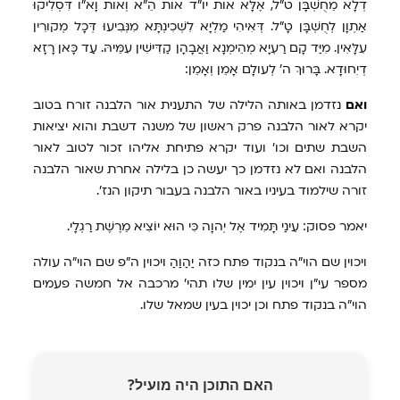
דְלָא מֵחֻשְׁבָּן ט"ל, אֶלָּא אות יו"ד אות הֵ"א וְאות וָא"ו דִּסְלִיקוּ
אַתְוָן לְחֻשְׁבָּן טָ"ל. דְּאִיהִי מַלְיָא לִשְׁכִינְתָּא מִנְּבִיעוּ דְּכָל מְקורִין
עִלָּאִין. מִיַּד קָם רַעְיָא מְהֵימְנָא וַאֲבָהָן קַדִּישִׁין עִמֵּיהּ. עַד כָּאן רָזָא
דְיִחוּדָא. בָּרוּךְ ה' לְעולָם אָמֵן וְאָמֵן:
ואם
נזדמן באותה הלילה של התענית אור הלבנה זורח בטוב
יקרא לאור הלבנה פרק ראשון של משנה דשבת והוא יציאות
השבת שתים וכו׳ ועוד יקרא פתיחת אליהו זכור לטוב לאור
הלבנה ואם לא נזדמן כך יעשה כן בלילה אחרת שאור הלבנה
זורה שילמוד בעיניו באור הלבנה בעבור תיקון הנז׳.
יאמר פסוק: עֵינַי תָּמִיד אֶל יְהוָה כִּי הוּא יוֹצִיא מֵרֶשֶׁת רַגְלָי.
ויכוין שם הוי״ה בנקוד פתח כזה יַהַוַהַ ויכוין ה״פ שם הוי״ה עולה
מספר עי״ן ויכוין עין ימין שלו תהי׳ מרכבה אל חמשה פעמים
הוי״ה בנקוד פתח וכן יכוין בעין שמאל שלו.
האם התוכן היה מועיל?