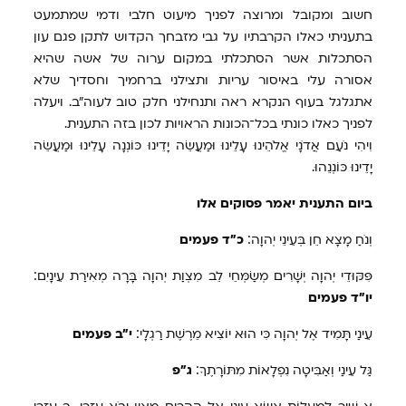
חשוב ומקובל ומרוצה לפניך מיעוט חלבי ודמי שמתמעט
בתעניתי כאלו הקרבתיו על גבי מזבחך הקדוש לתקן פגם עון
הסתכלות אשר הסתכלתי במקום ערוה של אשה שהיא
אסורה עלי באיסור עריות ותצילני ברחמיך וחסדיך שלא
אתגלגל בעוף הנקרא ראה ותנחילני חלק טוב לעוה״ב. ויעלה
לפניך כאלו כונתי בכל־הכונות הראויות לכון בזה התענית.
וִיהִי נֹעַם אֲדֹנָי אֱלֹהֵינוּ עָלֵינוּ וּמַעֲשֵׂה יָדֵינוּ כּוֹנְנָה עָלֵינוּ וּמַעֲשֵׂה
יָדֵינוּ כּוֹנְנֵהוּ.
ביום התענית יאמר פסוקים אלו
וְנֹחַ מָצָא חֵן בְּעֵינֵי יְהוָה׃
כ״ד פעמים
פִּקּוּדֵי יְהוָה יְשָׁרִים מְשַׂמְּחֵי לֵב מִצְוַת יְהוָה בָּרָה מְאִירַת עֵינָיִם׃
יו״ד פעמים
עֵינַי תָּמִיד אֶל יְהוָה כִּי הוּא יוֹצִיא מֵרֶשֶׁת רַגְלָי׃
י״ב פעמים
גַּל עֵינַי וְאַבִּיטָה נִפְלָאוֹת מִתּוֹרָתֶךָ׃
ג״פ