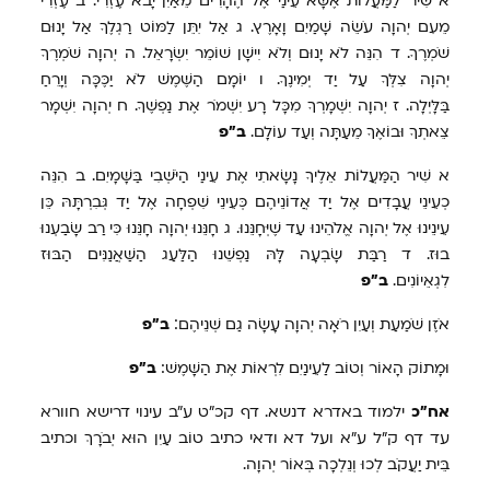
א
שִׁיר לַמַּעֲלוֹת אֶשָּׂא עֵינַי אֶל הֶהָרִים מֵאַיִן יָבֹא עֶזְרִי.
ב
עֶזְרִי
מֵעִם יְהוָה עֹשֵׂה שָׁמַיִם וָאָרֶץ.
ג
אַל יִתֵּן לַמּוֹט רַגְלֶךָ אַל יָנוּם
שֹׁמְרֶךָ.
ד
הִנֵּה לֹא יָנוּם וְלֹא יִישָׁן שׁוֹמֵר יִשְׂרָאֵל.
ה
יְהוָה שֹׁמְרֶךָ
יְהוָה צִלְּךָ עַל יַד יְמִינֶךָ.
ו
יוֹמָם הַשֶּׁמֶשׁ לֹא יַכֶּכָּה וְיָרֵחַ
בַּלָּיְלָה.
ז
יְהוָה יִשְׁמָרְךָ מִכָּל רָע יִשְׁמֹר אֶת נַפְשֶׁךָ.
ח
יְהוָה יִשְׁמָר
צֵאתְךָ וּבוֹאֶךָ מֵעַתָּה וְעַד עוֹלָם.
ב״פ
א
שִׁיר הַמַּעֲלוֹת אֵלֶיךָ נָשָׂאתִי אֶת עֵינַי הַיֹּשְׁבִי בַּשָּׁמָיִם.
ב
הִנֵּה
כְעֵינֵי עֲבָדִים אֶל יַד אֲ‍דוֹנֵיהֶם כְּעֵינֵי שִׁפְחָה אֶל יַד גְּבִרְתָּהּ כֵּן
עֵינֵינוּ אֶל יְהוָה אֱלֹהֵינוּ עַד שֶׁיְּחָנֵּנוּ.
ג
חָנֵּנוּ יְהוָה חָנֵּנוּ כִּי רַב שָׂבַעְנוּ
בוּז.
ד
רַבַּת שָׂבְעָה לָּהּ נַפְשֵׁנוּ הַלַּעַג הַשַּׁאֲנַנִּים הַבּוּז
לִגְאֵיוֹנִים.
ב״פ
אֹזֶן שֹׁמַעַת וְעַיִן רֹאָה יְהוָה עָשָׂה גַם שְׁנֵיהֶם׃
ב״פ
וּמָתוֹק הָאוֹר וְטוֹב לַעֵינַיִם לִרְאוֹת אֶת הַשָּׁמֶשׁ:
ב״פ
אח״כ
ילמוד באדרא דנשא. דף קכ״ט ע״ב עינוי דרישא חוורא
עד דף ק״ל ע״א ועל דא ודאי כתיב טוֹב עַיִן הוּא יְבֹרָךְ וכתיב
בֵּית יַעֲקֹב לְכוּ וְנֵלְכָה בְּאוֹר יְהוָה.