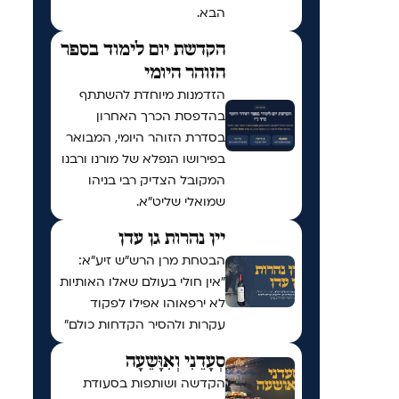
הבא.
הקדשת יום לימוד בספר
הזוהר היומי
הזדמנות מיוחדת להשתתף
בהדפסת הכרך האחרון
בסדרת הזוהר היומי, המבואר
בפירושו הנפלא של מורנו ורבנו
המקובל הצדיק רבי בניהו
שמואלי שליט״א.
יין נהרות גן עדן
הבטחת מרן הרש"ש זיע"א:
"אין חולי בעולם שאלו האותיות
לא ירפאוהו אפילו לפקוד
עקרות ולהסיר הקדחות כולם"
סְעָדֵנִי וְאִוָּשֵעָה
הקדשה ושותפות בסעודת