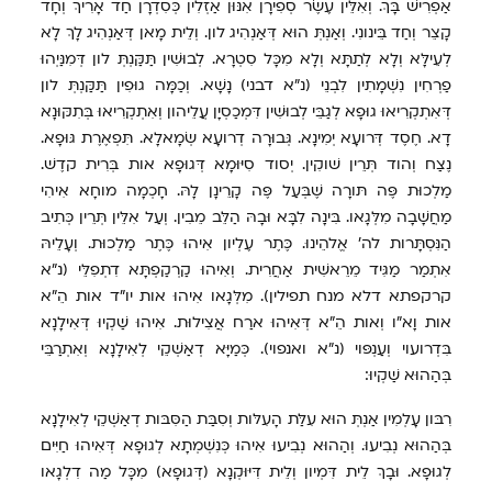
אַפְרִישׁ בָּךְ. וְאִלֵּין עֶשֶׂר סְפִירָן אִנּוּן אַזְלִין כְּסִדְרָן חַד אָרִיךְ וְחָד
קָצֵר וְחַד בֵּינונִי. וְאַנְתְּ הוּא דְּאַנְהִיג לון. וְלֵית מָאן דְּאַנְהִיג לָךְ לָא
לְעֵילָּא וְלָא לְתַתָּא וְלָא מִכָּל סִטְרָא. לְבוּשִׁין תַּקַּנְתְּ לון דְּמִנַּיְהוּ
פַרְחִין נִשְׁמָתִין לִבְנֵי (נ"א דבני) נָשָׁא. וְכַמָּה גוּפִין תַּקַּנְתְּ לון
דְּאִתְקְרִיאוּ גוּפָא לְגַבֵּי לְבוּשִׁין דִּמְכַסְיָן עֲלֵיהון וְאִתְקְרִיאוּ בְּתִקּוּנָא
דָא. חֶסֶד דְּרועָא יְמִינָא. גְּבוּרָה דְרועָא שְׂמָאלָא. תִּפְאֶרֶת גּוּפָא.
נֶצַח וְהוד תְּרֵין שׁוקִין. יְסוד סִיּוּמָא דְּגוּפָא אות בְּרִית קדֶשׁ.
מַלְכוּת פֶּה תּורָה שֶׁבְּעַל פֶּה קָרֵינָן לָהּ. חָכְמָה מוחָא אִיהִי
מַחֲשָׁבָה מִלְּגָאו. בִּינָה לִבָּא וּבָהּ הַלֵּב מֵבִין. וְעַל אִלֵּין תְּרֵין כְּתִיב
הַנִּסְתָּרות לה' אֱלהֵינוּ. כֶּתֶר עֶלְיון אִיהוּ כֶּתֶר מַלְכוּת. וְעָלֵיהּ
אִתְמַר מַגִּיד מֵרֵאשִׁית אַחֲרִית. וְאִיהוּ קַרְקַפְתָּא דִתְפִלֵּי (נ"א
קרקפתא דלא מנח תפילין). מִלְּגָאו אִיהוּ אות יו"ד אות הֵ"א
אות וָא"ו וְאות הֵ"א דְּאִיהוּ ארַח אֲצִילוּת. אִיהוּ שַׁקְיוּ דְּאִילָנָא
בִּדְרועוי וְעַנְפּוי (נ"א ואנפוי). כְּמַיָּא דְאַשְׁקֵי לְאִילָנָא וְאִתְרַבֵּי
בְּהַהוּא שַׁקְיוּ:
רִבּון עָלְמִין אַנְתְּ הוּא עִלַּת הָעִלּות וְסִבַּת הַסִּבּות דְאַשְׁקֵי לְאִילָנָא
בְּהַהוּא נְבִיעוּ. וְהַהוּא נְבִיעוּ אִיהוּ כְּנִשְׁמְתָא לְגוּפָא דְּאִיהוּ חַיִּים
לְגוּפָא. וּבָךְ לֵית דִּמְיון וְלֵית דִּיּוּקְנָא (דְּגוּפָא) מִכָּל מַה דִלְגָאו