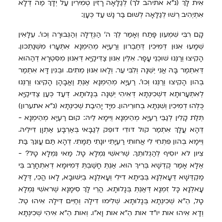
אִית לָךְ (נ"א אתיהב לך) לְגַלָּאָה רָזִין טְמִירִין עַל יְדָךְ מַה דְלָא
אִתְיְהִיב רְשׁוּ לְגַלָּאָה לְשׁוּם בַּר נָשׁ עַד כְּעָן:
קָם רִבִּי שִׁמְעון פָּתַח וְאָמַר לְךָ ה' הַגְּדֻלָּה וְהַגְּבוּרָה וְכוּ'. עִלָּאִין
שְׁמָעוּ אִנּוּן דְּמִיכִין דְּחֶבְרון וְרַעְיָא מְהֵימְנָא אִתְּעָרוּ מִשְּׁנַתְכון.
הָקִיצוּ וְרַנְּנוּ שׁוכְנֵי עָפָר. אִלֵּין אִנּוּן צַדִּיקַיָּא דְּאִנּוּן מִסִּטְרָא דְהַהוּא
דְּאִתְמַר בָּהּ אֲנִי יְשֵׁנָה וְלִבִּי עֵר. וְלָאו אִנּוּן מֵתִים. וּבְגִין דָּא אִתְמַר
בְהון הָקִיצוּ וְרַנְּנוּ וְכוּ'. רַעְיָא מְהֵימְנָא אַנְתְּ וַאֲבָהָן הָקִיצוּ וְרַנְּנוּ
לְאִתְּעָרוּתָא דִּשְׁכִינְתָּא דְּאִיהִי יְשֵׁנָה בְגָלוּתָא. דְּעַד כְּעַן צַדִּיקַיָּא
כֻּלְּהוּ דְמִיכִין וְשִׁנְתָּא בְחורֵיהון. מִיָּד יָהִיבַת שְׁכִינְתָּא (נ"א אתערון)
תְּלַת קָלִין לְגַבֵּי רַעְיָא מְהֵימְנָא וְיִימָא לֵיהּ: קוּם רַעְיָא מְהֵימְנָא -
דְהָא עֲלָךְ אִתְמַר קול דּודִי דופֵק לְגַבָּאי בְּאַרְבָּע אַתְוָן דִּילֵיהּ.
וְיִימָא בְהון פִּתְחִי לִי אֲחותִי רַעְיָתִי יונָתִי תַמָּתִי. דְהָא תַּם עֲונֵךְ בַּת
צִיּון לא יוסִיף לְהַגְלותֵךְ. שֶׁרּאשִׁי נִמְלָא טָל. מַאי נִמְלָא טָל? -
אֶלָּא אָמַר קֻדְשָׁא בְּרִיךְ הוּא. אַנְתְּ חָשַׁבְתְּ דְּמִיּומָא דְאִתְחָרַב בֵּי
מַקְדְּשָׁא דְּעָאלְנָא בְּבֵיתָא דִילִי וְעָאלְנָא בְיִשּׁוּבָא, לָאו הֲכִי, דְּלָא
עָאלְנָא כָּל זִמְנָא דְּאַנְתְּ בְּגָלוּתָא. הֲרֵי לָךְ סִימָנָא שֶׁראשִׁי נִמְלָא
טָל, הֵ"א שְׁכִינְתָא בְּגָלוּתָא. שְׁלִימוּ דִילָהּ וְחַיִּים דִּילָהּ אִיהוּ טַל.
וְדָא אִיהוּ אות יו"ד אות הֵ"א אות וָא"ו. וְאות הֵ"א אִיהִי שְׁכִינְתָּא