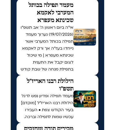
מעמד תפילה בכותל
המערבי לאקמא
שכינתא מעפרא
אי"ה ביום ראשון ה׳ אב תשפ״ו
(19/07/2026) נערוך מעמד
תפילה בכותל המערבי אשר
נייחדו בעז"ה אך ורק לאקמא
שכינתא מעפרא | מי שיכול
לצום יקבל את התענית
בתפילת מנחה של שבת קודש
הילולת רבנו האריז"ל
תשפ"ו
מעמד תפילה ופדיון נפש לרגל
הילולת רבנו האריז"ל [מוקדם]
בעיר הקודש צפת • העבירו
עכשיו שמות לתפילה וברכה.
מכירים תודה ומחזקים