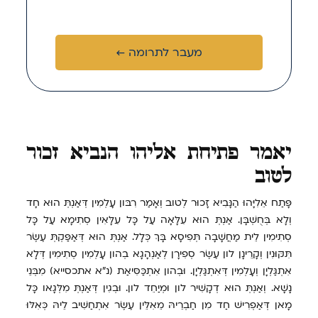
מעבר לתרומה ←
יאמר פתיחת אליהו הנביא זכור
לטוב
פָּתַח אֵלִיָּהוּ הַנָּבִיא זָכוּר לְטוב וְאָמַר רִבּון עָלְמִין דְּאַנְתְּ הוּא חָד
וְלָא בְּחֻשְׁבָּן. אַנְתְּ הוּא עִלָּאָה עַל כָּל עִלָּאִין סְתִימָא עַל כָּל
סְתִימִין לֵית מַחֲשָׁבָה תְּפִיסָא בָּךְ כְּלָל. אַנְתְּ הוּא דְּאַפַּקְתְּ עֶשֶׂר
תִּקּוּנִין וְקָרֵינָן לון עֶשֶׂר סְפִירָן לְאַנְהָגָא בְהון עָלְמִין סְתִימִין דְּלָא
אִתְגַּלְיָן וְעָלְמִין דְּאִתְגַּלְיָן. וּבְהון אִתְכַּסִּיאַת (נ"א אתכסייא) מִבְּנֵי
נָשָׁא. וְאַנְתְּ הוּא דְקָשִׁיר לון וּמְיַחֵד לון. וּבְגִין דְּאַנְתְּ מִלְּגָאו כָּל
מָאן דְּאַפְרִישׁ חַד מִן חַבְרֵיהּ מֵאִלֵּין עֶשֶׂר אִתְחַשִׁיב לֵיהּ כְּאִלּוּ