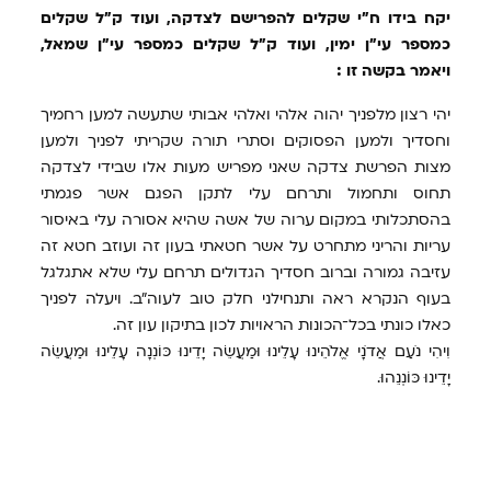
יקח בידו ח"י שקלים להפרישם לצדקה, ועוד ק"ל שקלים
כמספר עי"ן ימין, ועוד ק"ל שקלים כמספר עי"ן שמאל,
ויאמר בקשה זו :
יהי רצון מלפניך יהוה אלהי ואלהי אבותי שתעשה למען רחמיך
וחסדיך ולמען הפסוקים וסתרי תורה שקריתי לפניך ולמען
מצות הפרשת צדקה שאני מפריש מעות אלו שבידי לצדקה
תחוס ותחמול ותרחם עלי לתקן הפגם אשר פגמתי
בהסתכלותי במקום ערוה של אשה שהיא אסורה עלי באיסור
עריות והריני מתחרט על אשר חטאתי בעון זה ועוזב חטא זה
עזיבה גמורה וברוב חסדיך הגדולים תרחם עלי שלא אתגלגל
בעוף הנקרא ראה ותנחילני חלק טוב לעוה״ב. ויעלה לפניך
כאלו כונתי בכל־הכונות הראויות לכון בתיקון עון זה.
וִיהִי נֹעַם אֲדֹנָי אֱלֹהֵינוּ עָלֵינוּ וּמַעֲשֵׂה יָדֵינוּ כּוֹנְנָה עָלֵינוּ וּמַעֲשֵׂה
יָדֵינוּ כּוֹנְנֵהוּ.