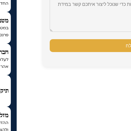
החדש 
מטב
במטב
פרנסה
חברת
לעלו
אהרון
תיקו
מזל 
ההזדמ
ולהצל