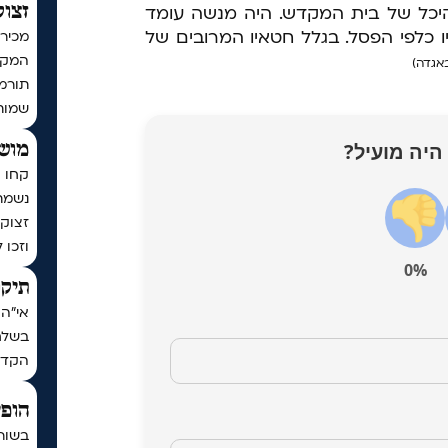
ההיכל של בית המקדש. היה מנשה עומד
זצוק
יו כלפי הפסל. בגלל חטאיו המרובים של
מכירי
המקוב
שמות
היה מועיל?
מושי
קחו ח
נשמת
זצוק״
וזכו 
0%
תיקו
אי"ה 
בשלח,
הקדו
הופי
בשור