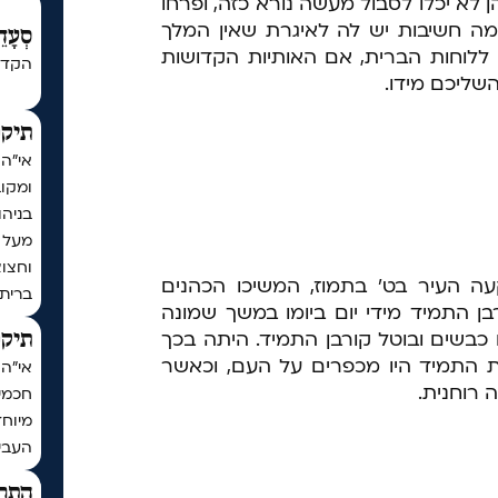
 לא יכלו לסבול מעשה נורא כזה, ופרחו
 מה חשיבות יש לה לאיגרת שאין המלך
סְעָדֵ
ללוחות הברית, אם האותיות הקדושות
הקדש
שליכם מידו.
תיקו
אי"ה
ומקו
בניה
וחצו
עה העיר בט' בתמוז, המשיכו הכהנים
ברית
 התמיד מידי יום ביומו במשך שמונה
ו כבשים ובוטל קורבן התמיד. היתה בכך
תיקו
ות התמיד היו מכפרים על העם, וכאשר
 רוחנית.
חכמי 
מיוחד
העביר
התר