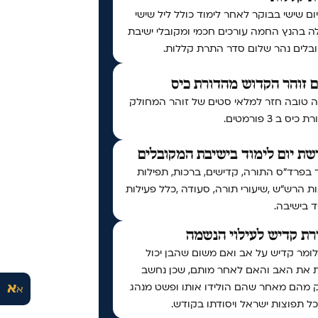
יום שישי בבוקר לאחר לימוד כולל ליל שישי
ה בהנץ החמה עורכים חכמי ומקובלי ישיבת
בלים נהר שלום סדר התרת קללות.
 זוהר הקדוש מהדורת כיס
 טובה חזר למלאי סטים של זוהר המחולק
יס ב 3 פורמטים.
ת יום לימוד בישיבת המקובלים
 בפרד"ס התורה, קדישים, ברכות, תפילות
ות הרש"ש ,שיעורי תורה, סעודה ,כלל פעילות
 בישיבה.
ת קדיש לעילוי הנשמה
לומר קדיש על אב ואם משום שהבן יכול
ת את האב והאם לאחר מותם, שכן נחשב
א
 מהם מאחר שהם הולידו אותו ופשט מנהג
א
ל תפוצות ישראל ויסודתו בקודש.