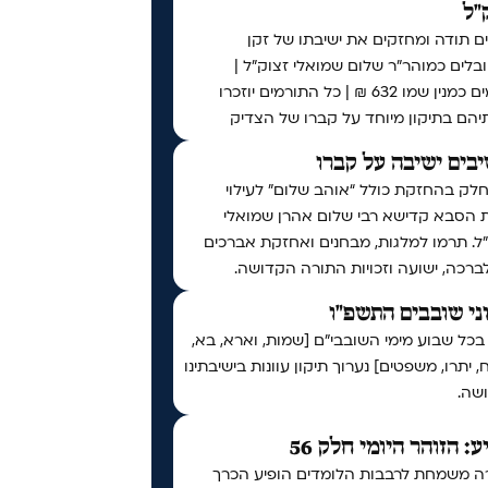
"ל
ם תודה ומחזקים את ישיבתו של זקן
לים כמוהר"ר שלום שמואלי זצוק"ל |
תורמים כמנין שמו 632 ₪ | כל התורמים יוזכרו
יהם בתיקון מיוחד על קברו של הצדיק
בים ישיבה על קברו
לק בהחזקת כולל “אוהב שלום” לעילוי
 הסבא קדישא רבי שלום אהרן שמואלי
ל. תרמו למלגות, מבחנים ואחזקת אברכים
לברכה, ישועה וזכויות התורה הקדושה.
ני שובבים התשפ"ו
בכל שבוע מימי השובבי"ם [שמות, וארא, בא,
 יתרו, משפטים] נערוך תיקון עוונות בישיבתינו
שה.
ע: הזוהר היומי חלק 56
ה משמחת לרבבות הלומדים הופיע הכרך