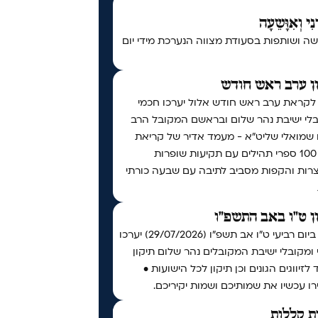
נִי וְאִוָּשֵעָה
ה ושותפות בסעודת מצווה הנערכת מידי יום
ן ערב ראש חודש
 לקראת ערב ראש חודש אלול יערכו חכמי
בלי ישיבת נהר שלום ובראשם המקובל הרב
ו שמואלי שליט״א - מעמד אדיר של קריאת
מעל 100 ספרי תהילים עם תקיעות שופרות
צרות והקפות מסביב לתיבה עם שבעה כורתי
ן ט"ו באב התשפ"ו
אי"ה ביום רביעי ט״ו אב תשפ״ו (29/07/2026) יערכו
ומקובלי ישיבת המקובלים נהר שלום תיקון
 לזיווגים הגונים וכן תיקון לכל הישועות •
ו עכשיו את שמותיכם ושמות יקיריכם.
ת קללות