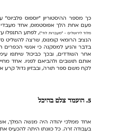
כך מספר ההיסטוריון "יוספוס פלביוס"
פעם אחת הלך אפוסטמוס, אחד מעבדי קי
, לפתע התנפלו עלי
מלוד לירושלים - "מעברות לוד")
הנציב הרומאי קומנוס, שרצה להשליט ס
בדבר והגיע למסקנה כי אנשי הכפרים הס
אחר השודדים, ובכך כביכול שיתפו עימם
אותם תושבים ולהביאם לפניו. אחד מחיי
לקח משם ספר תורה, ובבזיון גדול קרע או
5. הועמד צלם בהיכל
אחד ממלכי יהודה היה מנשה המלך, אש
בעבודה זרה. כל כוונתו היתה להכעיס את 