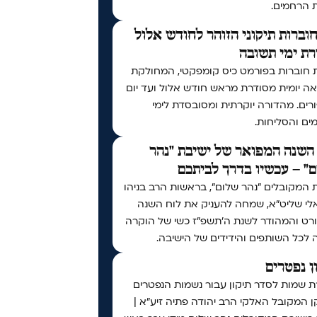
ת הרחמים.
וברות תיקוני הזוהר לחודש אלול
ת ימי תשובה
 חוברות בפורמט כיס קומפקטי, המחולקת
ה יומית מסודרת מראש חודש אלול ועד יום
רים. מהדורה יוקרתית ומסובסדת לימי
ים והסליחות.
השנה המפואר של ישיבת "נהר
" – עכשיו בדרך לביתכם
 המקובלים "נהר שלום", בראשות הרב בניהו
לי שליט"א, שמחה להעניק את לוח השנה
רט והמהודר לשנת ה'תשפ"ז כשי של הוקרה
 לכל השותפים והידידים של הישיבה.
ן נפטרים
ת שמות לסדר תיקון עבור נשמות הנפטרים
 המקובל האלקי הרב יהודה פתיה זיע"א |