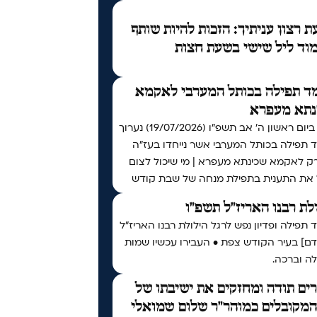
 רצון עניתיך: הזכות להיות שותף
וד ליל שישי בשעת חצות
ד תפילה בכותל המערבי לאקמא
נתא מעפרא
אי"ה ביום ראשון ה׳ אב תשפ״ו (19/07/2026) נערוך
 תפילה בכותל המערבי אשר נייחדו בעז"ה
רק לאקמא שכינתא מעפרא | מי שיכול לצום
 את התענית בתפילת מנחה של שבת קודש
לת רבנו האריז"ל תשפ"ו
תפילה ופדיון נפש לרגל הילולת רבנו האריז"ל
דם] בעיר הקודש צפת • העבירו עכשיו שמות
ה וברכה.
ים תודה ומחזקים את ישיבתו של
המקובלים כמוהר"ר שלום שמואלי