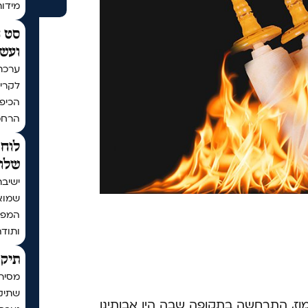
מידו
סט ח
ועשר
ערכת
לקריא
הכיפו
הרחמ
לוח 
שלום
ישיבת
שמוא
המפו
ותודה
תיקו
מסיר
שתיקן
וז, התרחשה בתקופה שבה היו אבותינו