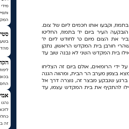
מידי 
ותפיל
המקו
תמוז, וקבעו אותו חכמים ליום של צום.
בקעה העיר ביום יז' בתמוז, החליטו
סטים
ביר את הצום מיום ט' לחודש ליום יז'
בשעה
, שהרי חורבן בית המקדש הראשון, נתקן
מהדורת כ
ילו בית המקדש השני לא נבנה שוב עד
הקדש
על ידי הרומאים, אולם ביום זה הצליחו
לימוד
צא בצפון מערב הר הבית, ומהווה הגנה
בכוונ
 ברגע שנבקע מבצר זה, נוצרה דרך אל
החסד
חילו להתקיף את בית המקדש עצמו, עד
אמיר
נהגו 
לזכו
כחלק
זה בכ