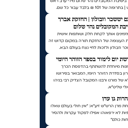
 בישיבת המקובלים נהר שלום מידי ערב ראש
ומה של 101 ₪ בלבד עבור כל שם.
 יששכר וזבולון | החזקת אברך
בת המקובלים נהר שלום
זמינים אותך לקחת חלק ושותפות אישית
ת העצומה של החזקת תורה במקום קדוש זה
ר וזבולון ולזכות לחיי נצח בעולם הבא.
ת יום לימוד בספר הזוהר היומי
נות מיוחדת להשתתף בהדפסת הכרך
ן בסדרת הזוהר היומי, המבואר בפירושו
 של מורנו ורבנו המקובל הצדיק רבי בניהו
י שליט״א.
נהרות גן עדן
 מרן הרש"ש זיע"א: "אין חולי בעולם שאלו
ות לא ירפאוהו אפילו לפקוד עקרות ולהסיר
ות כולם"