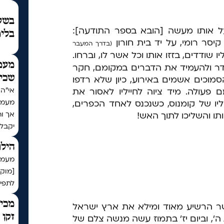
בשעת
 על אותו מעשה [הובא בספר התודעה]:
בלימ
סר רומי, על יד בית חורון
(בדרך המעבר
ו שודדים, בזזו אותו וכל אשר לו, וברחו.
מעמ
דר ולהעמיד את הדברים במקומם, חקר
שכי
מוכים אשמים באירוע, כיון שלא רדפו
 פעולה. מיד ציוה לחייליו לאסור את
מעמד
ליו של קומנוס, כשנכנס לאחד הכפרים,
אך ו
תו והשליכו לתוך האש!
יקבל
הילו
מעמד 
[מוק
לתפיל
מכיר
ר הרשיע מאוד ומילא את ארץ ישראל
זקן 
ה', וביום יז' בתמוז עשה מנשה צלם של