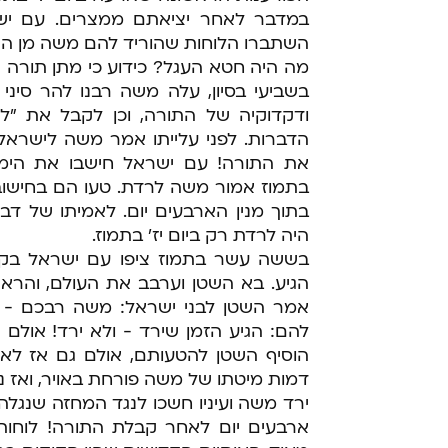
במדבר לאחר יציאתם ממצרים. עם יש
השתברו הלוחות שהוריד להם משה מן ה
מה היה חטא העגל? כידוע כי מתן תורה הי
בשביעי בסיון, עלה משה רבנו להר סינ
ודקדוקיה של התורה, וכן לקבל את "ל
הדברות. לפני עלייתו אמר משה לישראל:
את התורה! עם ישראל חישבו את הימי
בתמוז אמור משה לרדת. טעו הם בחישוב ה
בתוך מנין הארבעים יום. לאמיתו של דבר
היה לרדת רק ביום יז' בתמוז.
בששה עשר בתמוז ציפו עם ישראל בקו
הגיע. בא השטן וערבב את העולם, והראה
אמר השטן לבני ישראל: משה רבכם - ה
להם: הגיע הזמן שירד - ולא ירד! אולם 
הוסיף השטן להטעותם, אולם גם אז לא
דמות מיטתו של משה פורחת באויר, ואז
ירד משה ועיניו חשכו לנגד המחזה שנגלה 
ארבעים יום לאחר קבלת התורה! לוחות 