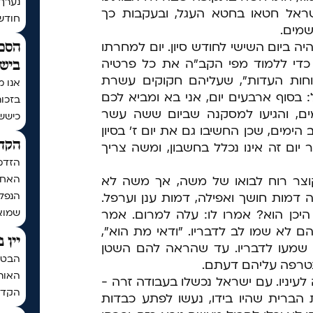
נערך
ראל חטאו בחטא העגל, ובעקבות כך
חודש | בתר
שמים.
ה ביום השישי לחודש סיון. יום למחרתו
הסכם
י כדי ללמוד מפי הקב"ה את כל פרטיה
בישי
וחות העדות", שעליהם חקוקים עשרת
אנו מ
 בסוף ארבעים יום, אני בא ומביא לכם
בזכו
ם, והגיעו למסקנה שביום ששה עשר
כיששכ
ימים, שכן החשיבו גם את יום ז' בסיון
הקדש
 יום זה אינו נכלל בחשבון, ומשה צריך
הזדמ
האחרו
צר רוח לבואו של משה, אך משה לא
הנפלא
 דמות חושך ואפילה, דמות ענן וערפל.
שמואל
יכן הוא? אמרו לו: עלה למרום. אמר
הם לא שמו לב לדבריו. "ודאי מת הוא",
יין 
 שמעו לדבריו. עד שהראה להם השטן
הבטחת
 נטרפה עליהם דעתם.
האותי
לעיניו. עם ישראל נכשלו בעבודה זרה -
הקדח
הברית שהיו בידו, נעשו לפתע כבדות