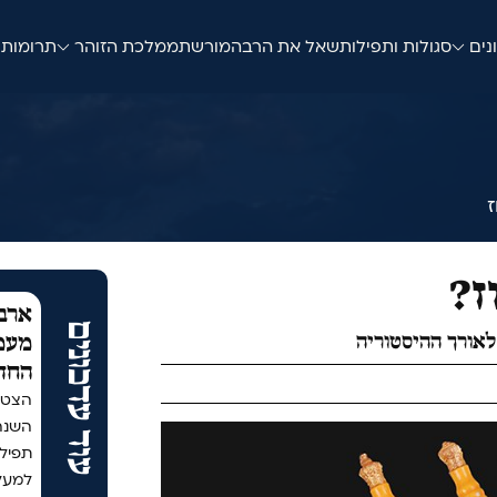
נים
סגולות ותפילות
שאל את הרב
המורשת
ממלכת הזוהר
תרומות
ז?
ארבע
עוד עדכונים
לאורך ההיסטוריה
מעמד
החד
הצטר
תפיל