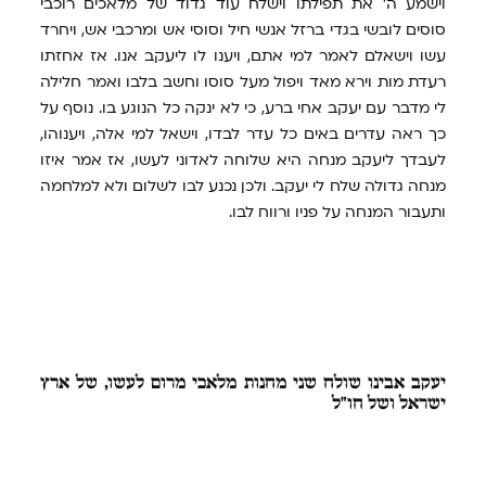
וישמע ה' את תפילתו וישלח עוד גדוד של מלאכים רוכבי
סוסים לובשי בגדי ברזל אנשי חיל וסוסי אש ומרכבי אש, ויחרד
עשו וישאלם לאמר למי אתם, ויענו לו ליעקב אנו. אז אחזתו
רעדת מות וירא מאד ויפול מעל סוסו וחשב בלבו ואמר חלילה
לי מדבר עם יעקב אחי ברע, כי לא ינקה כל הנוגע בו. נוסף על
כך ראה עדרים באים כל עדר לבדו, וישאל למי אלה, ויענוהו,
לעבדך ליעקב מנחה היא שלוחה לאדוני לעשו, אז אמר איזו
מנחה גדולה שלח לי יעקב. ולכן נכנע לבו לשלום ולא למלחמה
ותעבור המנחה על פניו ורווח לבו.
יעקב
אבינו שולח שני מחנות מלאכי מרום לעשו, של ארץ
ישראל ושל חו"ל