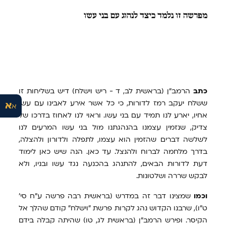
מפרשה
זו נלמד כיצד לנהוג עם בני עשו
כתב
הרמב"ן (בראשית לב, ד - ריש וישלח) דיש בשליחות זו
ששלח יעקב רמז לדורות, כי כל אשר אירע לאבינו עם עשו
א
א
אחיו, יארע לנו תמיד עם בני עשו. וראוי לנו לאחוז בדרכו של
צדיק, שנזמין עצמנו בהנהגתנו מול בני עשו המרעים לנו
לשלשה דברים שהזמין הוא עצמו, לתפלה ולדורון ולהצלה,
בדרך מלחמה לברוח ולהנצל. עד כאן. הנה שיש כאן לימוד
דעת לדורות הבאים, להתנהג בהכנעה נגד עשו ובניו, ולא
לבקש שררה ושלטונות.
וכמו
שמצינו דבר זה במדרש (בראשית רבה פרשה ע"ח סי'
ט"ו), שרבנו הקדוש נהג לקרות פרשת "וישלח" קודם שהלך אל
הקיסר. ופירש הרמב"ן (בראשית לג, טו) שהיתה קבלה בידם