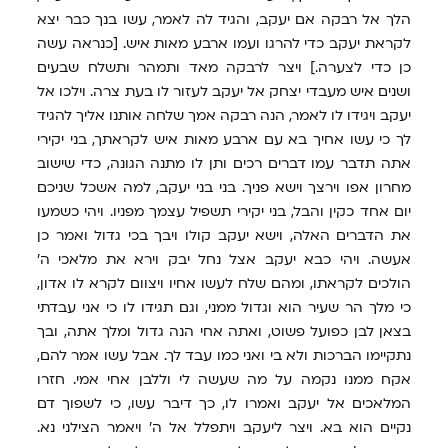
הלך אל רבקה אם יעקב, והגיד לה לאמר, עשו בנך כבר יצא
לקראת יעקב כדי להרגו ועמו ארבע מאות איש. [כנראה עשה
כן כדי לצערה.] ויצר לרבקה מאד ותמהר ותשלח שבעים
ושנים איש מעבדי יצחק אל יעקב לעזור לו בעת צרה. וילכו אל
יעקב ויגידו לו לאמר, הנה רבקה אמך שלחה אותנו אליך להגיד
לך כי עשו אחיך בא עם ארבע מאות איש לקראתך, בני יקירי
אתה תדבר עמו דברים רכים ותן לו מתנה הגונה, כדי שישוב
מחרון אפו וירצך וישא פניך. בני בני יעקב, למה אשכל שניכם
יום אחד כקין והבל, בני יקירי תשפיל עצמך מפניו. ויהי כשמעו
את הדברים האלה, וישא יעקב קולו ויבך בכי גדול ואמר כן
אעשה. ויהי כבא יעקב אצל נחל יבק וירא את מלאכי ה'
הולכים לקראתו, ומהם שלח לעשו אחיו ויצוום לקרא לו אדון,
כי מלך הר שעיר הוא וגדול ממני, וגם תגידו לו כי אני עבדתי
בצאן לבן כפועל פשוט, ואתה אחי הנה גדול ומלך אתה, ובך
נתקיימו הברכות ולא בי ואני כמו עבד לך. אבל עשו אמר להם,
אקח ממנו נקמה על מה שעשה לי וללבן אחי אמי. חזרו
המלאכים אל יעקב ואמרו לו, כך דיבר עשו, כי לשפוך דם
נקיים הוא בא. ויצר ליעקב ויתפלל אל ה' ויאמר הצילני נא.