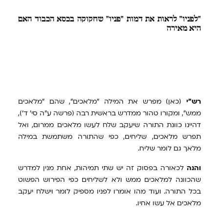
"לפניו"
לראות את דמות "פניו" שחקוקה בכסא הכבוד האם
היא מאירה
רש"י
(כאן) מפרש את המילה "מלאכים", שהם "מלאכים
ממש", ומקורו טהור ממדרש בראשית רבה (פרשה ע"ה סי' ד'),
דהיינו כוונת התורה שיעקב שלח לעשו מלאכים ממרום, ואל
תפרש מלאכים, שליחים, כפי שהתורה משתמשת במילה
מלאך גם לומר שליח.
והנה
לכאורה בפסוק זה יש שתי תמיהות, אחת מנין למדרש
שהכוונה למלאכים ממש ולא לשליחים כפי הפירוש הפשוט
בכל התורה. ועוד מהו אומרו לפניו מספיק לומר וישלח יעקב
מלאכים אל עשו אחיו.