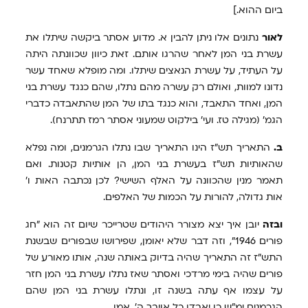
ביום ההוא.]
לאור
נתונים אלו ניתן להבין א. מדוע אסתר ביקשה שיתלו את
עשרת בני המן לאחר שהרגו אותם. זאת כיוון שכוונתה היתה
על העתיד, על עשרת הנאצים שיתלו. ומה מופלא שאחד עשר
נדונו למוות, ואולם רק עשרה מהם נתלו, שהם כנגד עשרת בני
המן, ואחד התאבד, והוא כנגד בתו של המן שהתאבדה כדברי
הגמ' (מגילה טז. ועי' בילקוט שמעוני אסתר רמז תתרנח).
ב.
התאריך תש"ז הינו התאריך שבו נתלו הגרמנים, ומה נפלא
שהאותיות תש"ז בעשרת בני המן, הן אותיות קטנות. ואם
תאמר מנין שהכוונה על האלף השישי? לכן נכתבה האות ו'
אות גדולה, להורות על הכמות של האלפים.
ובזה
יובן איך יצא מצורר היהודים שטרייכר שיום זה הוא "חג
פורים 1946", וזה דבר שלא יאומן, שפירושו שבפורים שבשנת
התש"ז זה התאריך שהיה בדיוק באותה שנה, אותו מאורע של
פורים שהיה בימי מרדכי ואסתר שאז נתלו עשרת בני המן חזר
על עצמו אף עתה בשנה זו, ונתלו עשרת בני המן שהם
הגרמנים ימ"ש כן יאבדו כל אויבך ה'. אמן.