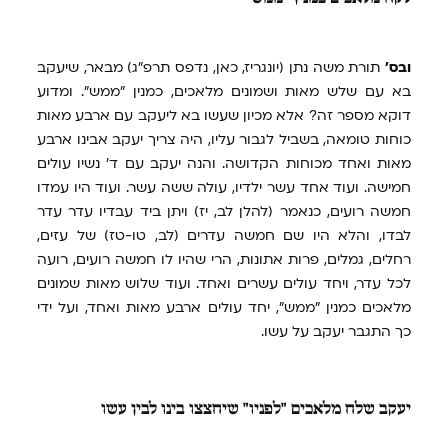
ובס'
תורת משה נתן (יונגריז, כאן, נדפס תרפ"ג) מבאר, שיעקב
בא עם שלש מאות ושמונים מלאכים, כמנין "ממש". ומדוע
דוקא מספר זה? אלא מכיון שעשו בא ליעקב עם ארבע מאות
כוחות טומאה, בשביל לגבור עליו, היה צריך יעקב אבינו ארבע
מאות ואחד מכוחות הקדושה. והנה יעקב עם ד' נשיו עולים
חמישה. ועוד אחד עשר ילדיו, עולה ששה עשר. ועוד היו עמדו
חמשה רועים, כנאמר (להלן לב, יז) ויתן ביד עבדיו עדר עדר
לבדו, והלא היו שם חמשה עדרים (לב, טו-טז) של עזים,
רחלים, גמלים, פרות אתונות, הרי שהיו לו חמשה רועים, רועה
לכל עדר, ויחד עולים עשרים ואחד. ועוד שלוש מאות שמונים
מלאכים כמנין "ממש", יחד עולים ארבע מאות ואחד, ועל ידי
כך התגבר יעקב על עשו.
יעקב
שלח מלאכים "לפניו" שיחצצו בינו לבין עשו