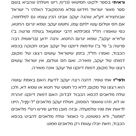
וראיתי
בספר ילקוט חמישאי (כריף, ריש וישלח) שהביא בשם
ספר מאור ישראל חידוש נפלא מהמקובל האלהי ר' ישראל
אבוחצירא זיע"א, שהנה יעקב אבינו הכין עצמו גם למלחמה,
אם חס ושלום עשו ילחם עמו, וחשש יעקב שמא יגרום החטא,
כפי שאמרו חז"ל (מכילתא דרבי ישמעאל בשלח פרשה ב')
ש"וירא יעקב", שמא יגרום החטא. והנה ידוע (בראשית רבה
פרשה ב' סי' ב') שדמות דיוקנו של יעקב אבינו חקוקה בכסא
הכבוד, ואמרו חז"ל, בזמן שישראל עושים רצונו של מקום,
דמותו של יעקב, מאירה. ואם חס ושלום, אין ישראל עושים
רצונו של מקום, דמות דיוקנו של יעקב אינה מאירה.
ולפי"ז
אתי שפיר. דהנה רצה יעקב לדעת האם באמת עושה
הוא רצונו של מקום, ללא כל חשש של חטא או שמא לא, ולכן
שלח מלאכים לכסא הכבוד לבדוק האם דמות דיוקנו זוהרת
או לא, וזהו שאומר הפסוק, וישלח יעקב מלאכים "ל-פָנָיו", היינו
לראות את פניו שלמעלה. ובזה מובן מדוע פירש רש"י מלאכים
"ממש", ולא כפשוטו, כי כאמור שלח מלאכים להביט בכסא
הכבוד, וזאת יוכלו עשות רק מלאכים ממש.