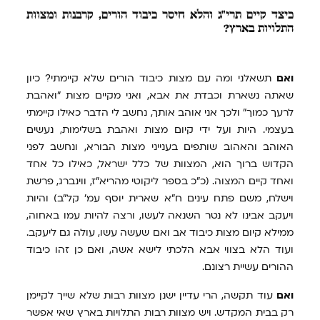
כיצד
קיים תרי"ג והלא חיסר כיבוד הורים, קרבנות ומצוות
התלויות בארץ?
ואם
תשאלני ומה עם מצות כיבוד הורים שלא קיימתי? כיון
שאתה נשארת וכבדת את אבא, ואני מקיים מצות "ואהבת
לרעך כמוך" ולכך אני אוהב אותך, נחשב לי הדבר כאילו קיימתי
בעצמי. היות ועל ידי קיום מצות ואהבת בשלימות, נעשים
האוהב והאהוב שותפים בענייני מצות הבורא, ונחשב לפני
הקדוש ברוך הוא, המצוות של כלל ישראל, כאילו כל אחד
ואחד קיים המצוה. (כ"כ בספר ליקוטי מהריא"ז, ווינברג, פרשת
וישלח, משם פתח עינים ח"א שארית יוסף עמ' קל"ב) והיות
ויעקב אבינו לא נטר השנאה לעשו, ורצה להיות עמו באחוה,
ממילא קיום מצות כיבוד אב ואם שעשה עשו, עולה גם ליעקב.
ועוד הלא בצווי אבא הלכתי לישא אשה, ואם כן זהו כיבוד
ההורים עשיית רצונם.
ואם
עוד תקשה, הרי עדיין ישנן מצוות רבות שלא שייך לקיימן
רק בבית המקדש. ויש מצוות רבות התלויות בארץ שאי אפשר