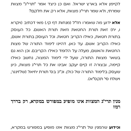
לקיימן אלא בארץ ישראל. ואם כן כיצד אמר "תרי"ג" מצוות
שמרתי, ולא שמר תרי"ג מצוות, אלא רק את חלקם?
אלא
ידוע מה שאמרו חז"ל (מנחות דף קי.) מאי דכתיב (ויקרא
ו, יח) זאת תורת החטאת וזאת תורת האשם. כל העוסק
בתורת חטאת, כאילו הקריב חטאת. וכל העוסק בתורת אשם,
כאילו הקריב אשם. עד כאן. דהיינו לימוד התורה של מצות
החטאת והאשם, מעלה על הלומד כאילו הקריבם. וכן הוא גם
בשאר מצוות התורה, שעל ידי לימוד המצוה, נחשב כאילו
קיימה, ובצורה זו קיים יעקב אבינו את כל תרי"ג מצוות, כיון
שעסק בלימוד התורה של כולן. וכ"כ בס' תורת יחיאל (שלזינגר,
וישלח סי' תקס"א).
מנין
תרי"ג המצוות אינו מופיע במפורש במקרא, רק בדרך
רמז
וכידוע
שהמנין של תרי"ג מצוות אינו מופיע במפורש במקרא,