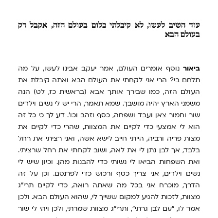
עוד
השיב לעשו, לא קיבלתי כלום בעולם הזה, אקבל רק
בעולם הבא
ביאור
נוסף אומרים העולם, אמר יעקב אבינו לעשו, על מה
תלחם בי? הרי אני לקחתי את העולם הבא ואתה קיבלת את
העולם הזה, כמו שבירך אותך אבא (בראשית כז, לט) הנה
משמני הארץ יהיה מושבך. שמא תאמר, הרי יש לי נשים וילדים
שור וחמור צאן ועבד ושפחה, כסף וזהב וכו'. דע לך כי כל זה
הוא לי אמצעי כדי לקיים את המצוות, שהרי כדי לקיים את
מצות פריה ורביה, הייתי חייב לישא אשה, ואני רציתי את רחל
בלבד, אך לבן נתן לי את לאה, ושוב לקחתי את רחל שרציתי.
ואת השפחות הביאו לי נשותי כדי להבנות מהן. וכיון שיש לי
נשים וילדים, אני צריך כסף ורכוש כדי לפרנסם. וכן על זה
הדרך, מוכרח אני בכל מה שאתה רואה, כדי לקיים תרי"ג
מצוות, לזכות להגיע למקום ששייך לי, שהוא העולם הבא. ולכן
אמר לו, "עם לבן גרתי", ותרי"ג מצוות שמרתי, ולכן ויהי לי שור