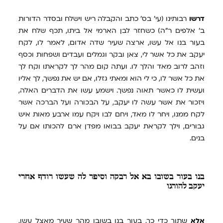
דרשו
רבותינו (עי' בס' כתב והקבלה ריש וישלח ובסדר הדורות
ב' אלפים ר"ה) כשחזר לבן הארמי אל ביתו, תכף שלח את
בעור בנו אל עשו, ארצה שעיר שדה אדום, לאמר לו, לקח
יעקב את כל אשר לי, צאן ובקר וגמלים ועבדים ושפחות וכסף
וזהב לרוב מאד והלך לו. ועתה קום מהר לך לקראתו וקח לך
את כל אשר לו, כי לי הוא ומאתי גזלו, אם יש את נפשך, לך אליו
ועשית לו כאשר תאוה נפשך. וישמע עשו את הדברים האלה,
ויזכור את אשר עשה לו יעקב, על הבכורה ועל הברכה אשר
לקח ממנו, ויחר לו מאד, ויחם לבו ויקח עמו ארבע מאות איש
גבורים, וילך לקראת יעקב בבואו מפדן ארם להכותו אם על
בנים.
בנו
בעור בשובו בא אל רבקה וסיפר לה שעשו רודף אחרי
יעקב להורגו
אלא
שתוך כדי כך, בעור בנו בשובו מהר שעיר מאצל עשו,