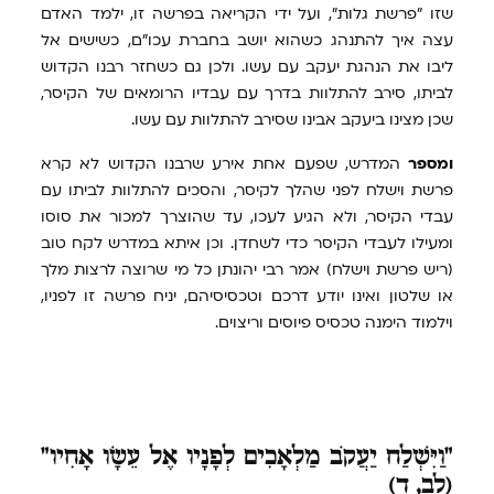
שזו "פרשת גלות", ועל ידי הקריאה בפרשה זו, ילמד האדם
עצה איך להתנהג כשהוא יושב בחברת עכו"ם, כשישים אל
ליבו את הנהגת יעקב עם עשו. ולכן גם כשחזר רבנו הקדוש
לביתו, סירב להתלוות בדרך עם עבדיו הרומאים של הקיסר,
שכן מצינו ביעקב אבינו שסירב להתלוות עם עשו.
ומספר
המדרש, שפעם אחת אירע שרבנו הקדוש לא קרא
פרשת וישלח לפני שהלך לקיסר, והסכים להתלוות לביתו עם
עבדי הקיסר, ולא הגיע לעכו, עד שהוצרך למכור את סוסו
ומעילו לעבדי הקיסר כדי לשחדן. וכן איתא במדרש לקח טוב
(ריש פרשת וישלח) אמר רבי יהונתן כל מי שרוצה לרצות מלך
או שלטון ואינו יודע דרכם וטכסיסיהם, יניח פרשה זו לפניו,
וילמוד הימנה טכסיס פיוסים וריצוים.
"וַיִּשְׁלַח
יַעֲקֹב מַלְאָכִים לְפָנָיו אֶל עֵשָׂו אָחִיו"
(לב, ד)