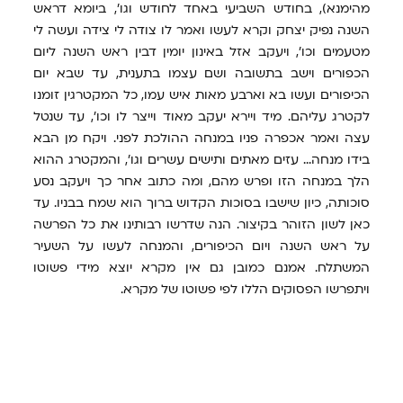
מהימנא), בחודש השביעי באחד לחודש וגו', ביומא דראש
השנה נפיק יצחק וקרא לעשו ואמר לו צודה לי צידה ועשה לי
מטעמים וכו', ויעקב אזל באינון יומין דבין ראש השנה ליום
הכפורים וישב בתשובה ושם עצמו בתענית, עד שבא יום
הכיפורים ועשו בא וארבע מאות איש עמו, כל המקטרגין זומנו
לקטרג עליהם. מיד ויירא יעקב מאוד וייצר לו וכו', עד שנטל
עצה ואמר אכפרה פניו במנחה ההולכת לפני. ויקח מן הבא
בידו מנחה... עזים מאתים ותישים עשרים וגו', והמקטרג ההוא
הלך במנחה הזו ופרש מהם, ומה כתוב אחר כך ויעקב נסע
סוכותה, כיון שישבו בסוכות הקדוש ברוך הוא שמח בבניו. עד
כאן לשון הזוהר בקיצור. הנה שדרשו רבותינו את כל הפרשה
על ראש השנה ויום הכיפורים, והמנחה לעשו על השעיר
המשתלח. אמנם כמובן גם אין מקרא יוצא מידי פשוטו
ויתפרשו הפסוקים הללו לפי פשוטו של מקרא.