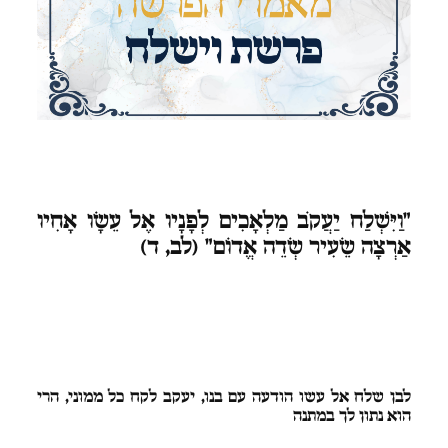
"וַיִּשְׁלַח
יַעֲקֹב מַלְאָכִים לְפָנָיו אֶל עֵשָׂו אָחִיו
אַרְצָה שֵׂעִיר שְׂדֵה אֱדוֹם"
(לב, ד)
לבן
שלח אל עשו הודעה עם בנו, יעקב לקח כל ממוני, הרי
הוא נתון לך במתנה