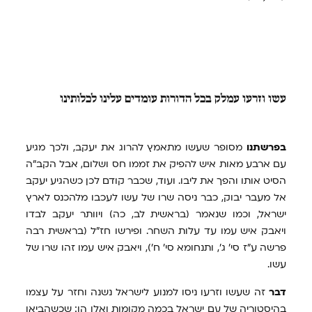
עשו
וזרעו עמלק בכל הדורות עומדים עלינו לכלותינו
בפרשתנו
מסופר שעשו מתאמץ להרוג את יעקב, ולכך מגיע
עם ארבע מאות איש להפיק את זממו חס ושלום, אבל הקב"ה
הסיט אותו והפך את ליבו. ועוד, שכבר קודם לכן כשהגיע יעקב
אל מעבר יבוק, כבר ניסה שרו של עשו לעכבו מלהכנס לארץ
ישראל, וכמו שנאמר (בראשית לב, כה) ויוותר יעקב לבדו
ויאבק איש עמו עד עלות השחר. ופירשו חז"ל (בראשית רבה
פרשה ע"ז סי' ג', ותנחומא סי' ח'), ויאבק איש עמו זהו שרו של
עשו.
דבר
זה שעשו וזרעו ניסו למנוע לישראל נשנה וחזר על עצמו
בהיסטוריה של עם ישראל בכמה מקומות ואלו הן: שכשהביאו