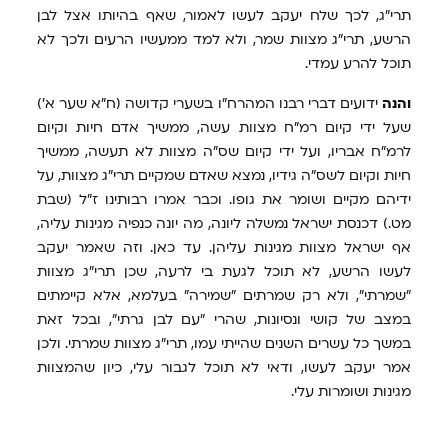
תרי"ג, לכך שלח יעקב לעשו לאמור, שאף בהיותו אצל לבן
הרשע, תרי"ג מצוות שמר, ולא למד ממעשיו הרעים ולכך לא
תוכל להרע עמדי.
והנה
ידועים דברי רבנו המהרח"ו בשערי קדושה (ח"א שער א')
שעל ידי קיום רמ"ח מצוות עשה, ממשיך אדם חיות וקיום
לרמ"ח אבריו, ועל ידי קיום שס"ה מצוות לא תעשה, ממשיך
חיות וקיום לשס"ה גידיו, נמצא שאדם שמקיים תרי"ג מצוות, על
ידיהם מקיים ושומר את גופו. וכבר אמרו רבותינו ז"ל (שבת
מט.) דכנסת ישראל נמשלה ליונה, מה יונה כנפיה מגינות עליה,
אף ישראל מצוות מגינות עליהן. עד כאן. וזה שאמר יעקב
לעשו הרשע, לא תוכל לגעת בי לרעה, שכן תרי"ג מצוות
"שמרתי", ולא רק שמרתים "שמירה" בעלמא, אלא קיימתים
במצב של קושי ונסיונות, שהרי "עם לבן גרתי", ובכל זאת
במשך כל עשרים השנים שהייתי עמו, תרי"ג מצוות שמרתי. ולכן
אמר יעקב לעשו, ודאי לא תוכל לגבור עלי, כיון שהמצוות
מגינות ושומרות עלי.