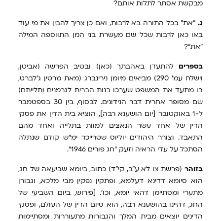
מבקשת אסתר לתלות אותם?
ג.
"את" בכל התורה בא לרבות, ואם כן צריך להבין את מי עוד
באו כאן לרבות שכל שם מעשרת בני המן התווספה המילה
"את"?
בספרים
להתעדן באהבתך (כאן) ובטיב הפרשה (אביטן,
וישלח עמ' 290) מביאים מיומן נירינברג (מאת מרטין ג'לברט,
בו מתעד את המשפט שערכו בנות הברית לגרמנים ותלייתם)
שם מסופר אחרית דבר הנידונים. לבסוף, בין 30 בספטמבר
ל-1 באוקטובר [יום הושענא רבה], הוציא בית הדין את פסקי
הדין של אחד עשר הנאצים למוות בתלייה ואחד מהם
התאבד. וצורר היהודים יוליוס שטרייכר ימ"ש קודם שנתלה
הסתכל על עדי הראיה וזעק "חג פורים 1946".
בזוהר
(פרשת צו לא ע"ב, קי"ד) כתוב, ביומא שביעאה של חג,
הוא סיומא דדינא דעלמא, ופתקין נפקין מבי מלכא, וגבורן
מתערי ומסתיימן דהאי יומא, וכו'. [פירוש, ביום השביעי של
החג, דהיינו בהושענא רבה, הוא סיום הדין של העולם, ופסקי
הדינים יוצאים מבית המלך והגבורות מתעוררות ומסתיימות