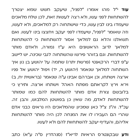
עוד
י"ל מהו אומרו "לפניו", שיעקב חשש שמא יצטרך
להשתחוות לפני עשו, ולא רצה לעשות זאת, לכן שלח מלאכים
שיעמדו בינו לבין עשו, כדי שישתחוה רק למלאכים, ולא לעשו,
וזה שאומר "לפניו", שיעמדו לפני יעקב ויחצצו בינו לעשו. ואם
תשאלנו והלא גם למלאך אסור להשתחוות כי להשתחוות
למלאך לרוב הראשונים היא ע"ז גמורה, ולאדם מותר
להשתחוות. וגם בזוהר פירשו שהשתחוה לגבי שכינה. יש ליישב
ע"פ דברי הרקאנטי (פרשת יתרו) שתמה על יהושע בן נון איך
השתחוה למלאך שנאמר (יהושע ה, יד) ויפול יהושע אל פניו
ארצה וישתחו, וכן אברהם אבינו ע"ה שנאמר (בראשית יח, ב)
וירא וירץ לקראתם מפתח האהל וישתחו ארצה. ותירץ כי
בלובשם צורת אדם מותר להשתחוות להם כמו שמותר
להשתחוות לאדם, מה שאין כן בפושטן המלבוש, והבן זה.
עכ"ד. וה"נ צ"ל כאן שמכיון שהמלאכים היו נראים כבני אדם
שהרי הם העבירו לו את המנחה לכן היה מותר להשתחוות
אליהם, והעדיף יעקב להשתחוות להם ולא לעשו.
ודע
שבקונטרס הראיות לריא"ז (סנהדרין ס"ה ע"א) כתב