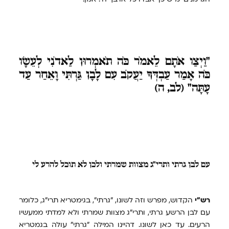
"וַיְצַו
אֹתָם לֵאמֹר כֹּה תֹאמְרוּן לַאדֹנִי לְעֵשָׂו
כֹּה אָמַר עַבְדְּךָ יַעֲקֹב עִם לָבָן גַּרְתִּי וָאֵחַר עַד
עָתָּה"
(לב, ה)
עם
לבן גרתי ותרי"ג מצוות שמרתי ולכן לא תוכל להרע לי
רש"י
הקדוש, מפרש וזה לשונו, "גרתי", בגימטריא תרי"ג, כלומר
עם לבן הרשע גרתי, ותרי"ג מצוות שמרתי ולא למדתי ממעשיו
הרעים. עד כאן לשונו. דהיינו המילה "גרתי" עולה בגמטריא