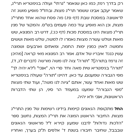
רק בדרך רמז, כמו כאן שנאמר "גרתי" ועולה בגימטריא תרי"ג,
שאמר יעקב אבינו ששמר תרי"ג מצות. ובחז"ל מופיע מושג זה
לראשונה במסכת שבת (דף פז.) מה פסח שהוא אחד מתרי"ג
מצות, וכן הוא מופיע עוד כמה פעמים בש"ס. והמקור של מנין
תרי"ג מצוות הינו במסכת מכות (דף כג:), דרש רב המנונא, שש
מאות ושלש עשרה מצוות נאמרו לו למשה, שלש מאות וששים
וחמשה לאוין כמנין ימות החמה, ומאתים וארבעים ושמונה
עשין כנגד איבריו של אדם. אמר רב המנונא מאי קראה [מהיכן
זה נרמז בתורה]? "תורה" צוה לנו משה מורשה (דברים לג, ד),
"תורה" בגימטריא שית מאה וחד סרי הוי, "אנכי" ו"לא יהיה לך"
מפי הגבורה שמענום. עד כאן. דהיינו "תורה" שעולה בגימטריא
שש מאות ואחד עשר, אותם "ציוה לנו משה", ועוד שתי מצוות
"מפי הגבורה" שמענו במעמד הר סיני, הן שתי הדברות
הראשונות, אנכי ולא יהיה.
החל
מתקופת הגאונים קיימות בידינו רשימות של מנין התרי"ג
מצוות. החיבור הראשון המונה את תרי''ג המצות, נחשב ספר
"הלכות גדולות" לרבנו שמעון קיירא ז"ל מראשוני הגאונים
שבבבל, שחיבר חיבורו בשנת ד' אלפים ת"ק בערך, ואחריו