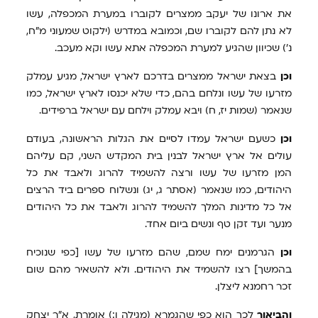
את ארונו של יעקב ממצרים לקוברו במערת המכפלה, עשו
לא נתן להם לקוברו שם, וכמובא במדרש (ילקוט שמעוני מ"ח,
נ') שכיוון שהגיע למערת המכפלה אתא עשו וקא מעכב.
וכן
בצאת ישראל ממצרים בדרכם לארץ ישראל, מגיע עמלק
מזרעו של עשו ונלחם בהם, כדי שלא יכנסו לארץ ישראל, כמו
שנאמר (שמות יז, ח) ויבא עמלק וילחם עם ישראל ברפידים.
וכן
כשעם ישראל עמדו לסיים את הגלות הראשונה, בעודם
עולים אל ארץ ישראל לבנין בית המקדש השני, קם עליהם
המן מזרעו של עשו ורצה להשמיד להרוג ולאבד את כל
היהודים, כמו שנאמר (אסתר ג, יג) ונשלוח ספרים ביד הרצים
אל כל מדינות המלך להשמיד להרוג ולאבד את כל היהודים
מנער ועד זקן טף ונשים ביום אחד.
וכן
הגרמנים ימח שמם, שהם מזרעו של עשו [כפי שנוכיח
בהמשך] רצו להשמיד את היהודים. ולא להשאיר מהם שום
זכר רחמנא ליצלן.
והביאור
לכך הוא כפי שהגמרא (מגילה ו:) אומרת, א"ר יצחק