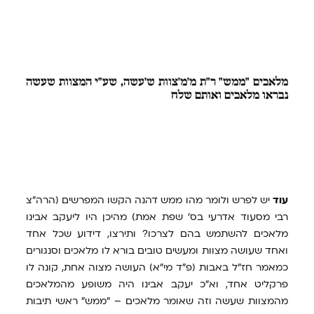
מלאכים
"ממש" ר"ת מ'מ'צוות ש'עשה, שע"י המצוות שעשה
נבראו מלאכים ואותם שלח
עוד
יש לפרש ולומר מהו ממש דהנה הקשו המפרשים (הרה"צ
רבי מסעוד אדרעי בס' שפת אמת) מהיכן היו ליעקב אבינו
מלאכים להשתמש בהם לצרכו? ותירצו, דידוע שכל אחד
ואחד שעושה מצוות ומעשים טובים בורא לו מלאכים וסנגורים
כמאמר חז"ל באבות (פ"ד מי"א) העושה מצוה אחת, קונה לו
פרקליט אחד, וא"כ יעקב אבינו היה משופע מהמלאכים
מהמצוות שעשה וזה שאומר מלאכים – "ממש" ראשי תיבות