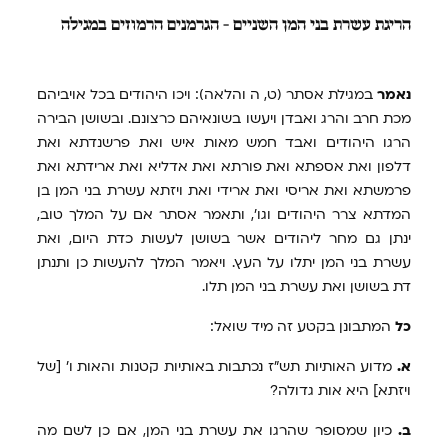
הריגת
עשרת בני המן השניים - הגרמנים הרמוזים במגילה
נאמר
במגילת אסתר (ט, ה והלאה): ויכו היהודים בכל אויביהם
מכת חרב והרג ואבדן ויעשו בשונאיהם כרצונם. ובשושן הבירה
הרגו היהודים ואבד חמש מאות איש ואת פרשנדתא ואת
דלפון ואת אספתא ואת פורתא ואת אדליא ואת ארידתא ואת
פרמשתא ואת אריסי ואת ארידי ואת ויזתא עשרת בני המן בן
המדתא צרר היהודים וגו', ותאמר אסתר אם על המלך טוב,
ינתן גם מחר ליהודים אשר בשושן לעשות כדת היום, ואת
עשרת בני המן יתלו על העץ. ויאמר המלך להעשות כן ותנתן
דת בשושן ואת עשרת בני המן תלו.
כל
המתבונן בקטע זה מיד שואל:
א.
מדוע האותיות תש"ז נכתבות באותיות קטנות והאות ו' [של
ויזתא] היא אות גדולה?
ב.
כיון שמסופר שהרגו את עשרת בני המן, אם כן לשם מה