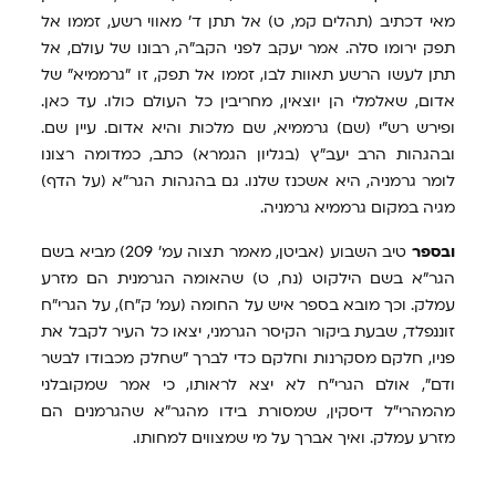
מאי דכתיב (תהלים קמ, ט) אל תתן ד' מאווי רשע, זממו אל
תפק ירומו סלה. אמר יעקב לפני הקב"ה, רבונו של עולם, אל
תתן לעשו הרשע תאוות לבו, זממו אל תפק, זו "גרממיא" של
אדום, שאלמלי הן יוצאין, מחריבין כל העולם כולו. עד כאן.
ופירש רש"י (שם) גרממיא, שם מלכות והיא אדום. עיין שם.
ובהגהות הרב יעב"ץ (בגליון הגמרא) כתב, כמדומה רצונו
לומר גרמניה, היא אשכנז שלנו. גם בהגהות הגר"א (על הדף)
מגיה במקום גרממיא גרמניה.
ובספר
טיב השבוע (אביטן, מאמר תצוה עמ' 209) מביא בשם
הגר"א בשם הילקוט (נח, ט) שהאומה הגרמנית הם מזרע
עמלק. וכך מובא בספר איש על החומה (עמ' ק"ח), על הגרי"ח
זוננפלד, שבעת ביקור הקיסר הגרמני, יצאו כל העיר לקבל את
פניו, חלקם מסקרנות וחלקם כדי לברך "שחלק מכבודו לבשר
ודם", אולם הגרי"ח לא יצא לראותו, כי אמר שמקובלני
מהמהרי"ל דיסקין, שמסורת בידו מהגר"א שהגרמנים הם
מזרע עמלק. ואיך אברך על מי שמצווים למחותו.