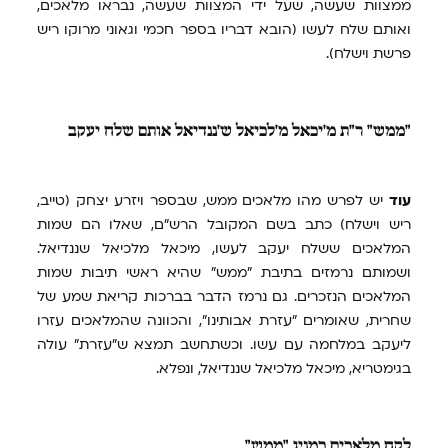
ממצוות שעשה, שעל ידי המצוות שעשה, נבראו מלאכים,
ואותם שלח לעשו (הובא דבריו בספר חכמי וגאוני מרוקו ריש
פרשת וישלח).
"ממש"
ר"ת מ'יכאל מ'לכיאל ש'ננדיאל אותם שלח יעקב
עוד
יש לפרש מהו מלאכים ממש, שבספר ויזרע יצחק (טייב,
ריש וישלח) כתב בשם המקובל הרש"ם, שאלו הם שמות
המלאכים ששלח יעקב לעשו, מיכאל מלכיאל שננדיאל.
ושמותם נרמזים בתיבת "ממש" שהיא ראשי תיבות שמות
המלאכים הנזכרים. גם נרמז הדבר בברכות קריאת שמע של
שחרית, שאומרים "עזרת אבותינו", והכוונה שהמלאכים עזרו
ליעקב במלחמה עם עשו. וכשתחשב תמצא ש"עזרת" עולה
בגימטריא, מיכאל מלכיאל שננדיאל, ונפלא.
לקח
מלאכים כמנין "ממש"