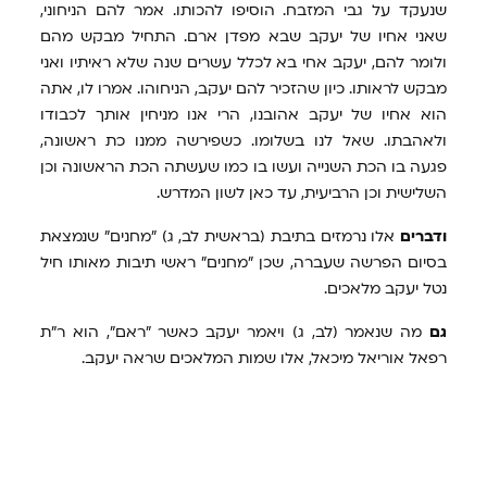
שנעקד על גבי המזבח. הוסיפו להכותו. אמר להם הניחוני,
שאני אחיו של יעקב שבא מפדן ארם. התחיל מבקש מהם
ולומר להם, יעקב אחי בא לכלל עשרים שנה שלא ראיתיו ואני
מבקש לראותו. כיון שהזכיר להם יעקב, הניחוהו. אמרו לו, אתה
הוא אחיו של יעקב אהובנו, הרי אנו מניחין אותך לכבודו
ולאהבתו. שאל לנו בשלומו. כשפירשה ממנו כת ראשונה,
פגעה בו הכת השנייה ועשו בו כמו שעשתה הכת הראשונה וכן
השלישית וכן הרביעית, עד כאן לשון המדרש.
ודברים
אלו נרמזים בתיבת (בראשית לב, ג) "מחנים" שנמצאת
בסיום הפרשה שעברה, שכן "מחנים" ראשי תיבות מאותו חיל
נטל יעקב מלאכים.
גם
מה שנאמר (לב, ג) ויאמר יעקב כאשר "ראם", הוא ר"ת
רפאל אוריאל מיכאל, אלו שמות המלאכים שראה יעקב.