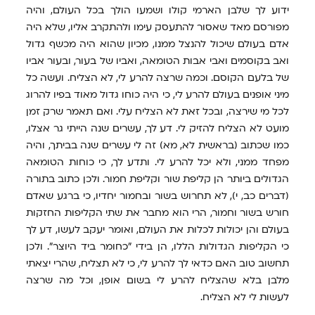
ידוע לך שלבן הארמי קולו ושמעו הולך בכל העולם, והיה
מפורסם מאד שאסור להתעסק עימו ולהתקרב אליו, שלא היה
אדם בעולם שיכול להנצל ממנו, מכיון שהוא היה מכשף גדול
ואב בקוסמים ואבי אבות הטומאה, ואביו של בעור, ובעור אביו
של בלעם הקוסם. וכמה שרצה להרע לי, לא הצליח. ועשה כל
מיני אופנים בעולם להרע לי, כי היה כוחו גדול מאוד בפיו להרוג
לכל מי שירצה, ובכל זאת לא הצליח עלי. ואם תאמר שרק זמן
מועט לא הצליח להזיק לי. דע לך, עשרים שנה הייתי גר אצלו,
כמו שכתוב (בראשית לא, מא) זה לי עשרים שנה בביתך, והיה
מפחד ממני, ולא יכל להרע לי. ותדע לך, כי כוחות הטומאה
הגדולים ביותר הן קליפת שור וקליפת חמור. ולכן כתוב בתורה
(דברים כב, י), לא תחרוש בשור ובחמור יחדיו, כי ברגע שאדם
חורש בשור וחמור, הרי הוא מחבר את שתי הקליפות החזקות
בעולם והן יכולות לכלות את העולם, ואומר יעקב לעשו, דע לך
כי הקליפות הגדולות הללו, הן בידי "כחומר ביד היוצר". ולכן
תחשוב טוב האם כדאי לך להרע לי, כי לא תצליח, שהרי יצאתי
מלבן בלא שהצליח להרע לי בשום אופן, וכל מה שרצה
לעשות לי לא הצליח.