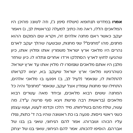
אמרו
במדרש תנחומא (וישלח סימן ג'), וזה לשונו: מהיכן היו
המלאכים הללו, ראה מה כתיב למעלה (בראשית לב, ג) ויאמר
יעקב כאשר ראם מחנה אלהים זה, ויקרא שם המקום ההוא
מחנים, מהו "מחנים"? שני מחנות, שבשעה שהלך יעקב לארם
נהרים היו מלאכי ארץ ישראל משמרין אותו ומלוין אותו, כיון
שהגיעו לחוץ לארץ הסתלקו וירדו אחרים ונתלוו לו. כיון שחזר
מלבן היו אותם מלאכים שנמסרו לו מלוין אותו עד ארץ ישראל.
כשהרגישו מלאכי ארץ ישראל שיעקב בא, יצאו לקראתו
להתלוות לו, שנאמר (לעיל לב, ב) ויפגעו בו מלאכי אלהים,
התחילו שני מחנות עומדין אצל יעקב, שנאמר "מחנים" והיה כל
המחנה ששים רבוא מלאכים, וביחד מאה עשרים רבוא
מלאכים (בראשית רבה פרשת ויצא סוף פרשה ע"ד). מה
עשה, שלח מהם בשליחותו. מיד הלכו וקדמו לעשו, ועשוּ עצמן
כשני ראשי גייסות. פגעה בו כת ראשונה שהיו בה ד' כתות, נפלו
עליו הכוהו ושברוהו. אמר להם הניחוני, שאני בן בנו של
אברהם. הוסיפו להכותו. אמר להם הניחוני, שאני בנו של יצחק