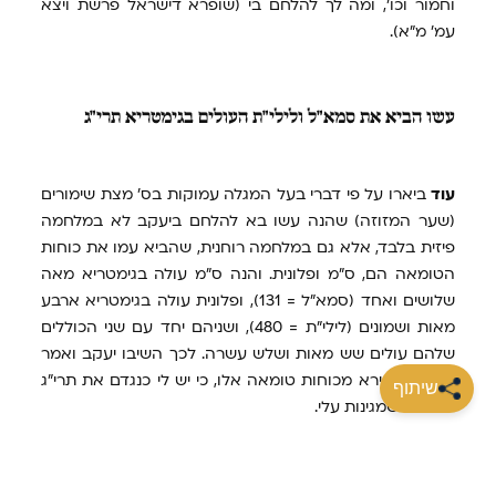
וחמור וכו', ומה לך להלחם בי (שופרא דישראל פרשת ויצא
עמ' מ"א).
עשו
הביא את סמא"ל ולילי"ת העולים בגימטריא תרי"ג
עוד
ביארו על פי דברי בעל המגלה עמוקות בס' מצת שימורים
(שער המזוזה) שהנה עשו בא להלחם ביעקב לא במלחמה
פיזית בלבד, אלא גם במלחמה רוחנית, שהביא עמו את כוחות
הטומאה הם, ס"מ ופלונית. והנה ס"מ עולה בגימטריא מאה
שלושים ואחד (סמא"ל = 131), ופלונית עולה בגימטריא ארבע
מאות ושמונים (לילי"ת = 480), ושניהם יחד עם שני הכוללים
שלהם עולים שש מאות ושלש עשרה. לכך השיבו יעקב ואמר
לו, איני מתירא מכוחות טומאה אלו, כי יש לי כנגדם את תרי"ג
שיתוף
המצוות שמגינות עלי.