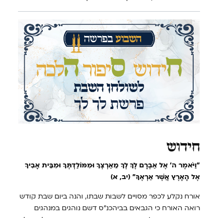
ח
ידוש
"וַיֹּאמֶר ה' אֶל אַבְרָם לֶךְ לְךָ מֵאַרְצְךָ וּמִמּוֹלַדְתְּךָ וּמִבֵּית אָבִיךָ
אֶל הָאָרֶץ אֲשֶׁר אַרְאֶךָּ" (יב, א)
אורח נקלע לכפר מסויים לשבות שבתו, והנה ביום שבת קודש
רואה האורח כי הגבאים בביהכנ"ס דשם נוהגים במנהגים