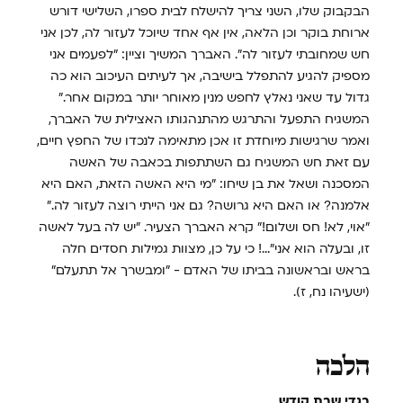
הבקבוק שלו, השני צריך להישלח לבית ספרו, השלישי דורש
ארוחת בוקר וכן הלאה, אין אף אחד שיוכל לעזור לה, לכן אני
חש שמחובתי לעזור לה". האברך המשיך וציין: "לפעמים אני
מספיק להגיע להתפלל בישיבה, אך לעיתים העיכוב הוא כה
גדול עד שאני נאלץ לחפש מנין מאוחר יותר במקום אחר."
המשגיח התפעל והתרגש מהתנהגותו האצילית של האברך,
ואמר שרגישות מיוחדת זו אכן מתאימה לנכדו של החפץ חיים,
עם זאת חש המשגיח גם השתתפות בכאבה של האשה
המסכנה ושאל את בן שיחו: "מי היא האשה הזאת, האם היא
אלמנה? או האם היא גרושה? גם אני הייתי רוצה לעזור לה."
"אוי, לא! חס ושלום!" קרא האברך הצעיר. "יש לה בעל לאשה
זו, ובעלה הוא אני"...! כי על כן, מצוות גמילות חסדים חלה
בראש ובראשונה בביתו של האדם - "ומבשרך אל תתעלם"
(ישעיהו נח, ז).
הלכה
בגדי שבת קודש