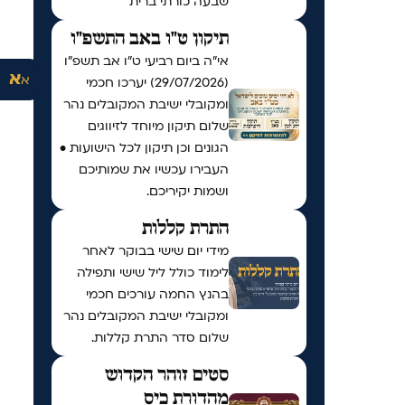
שבעה כורתי ברית
תיקון ט"ו באב התשפ"ו
אי"ה ביום רביעי ט״ו אב תשפ״ו
א
א
(29/07/2026) יערכו חכמי
ומקובלי ישיבת המקובלים נהר
שלום תיקון מיוחד לזיווגים
הגונים וכן תיקון לכל הישועות •
העבירו עכשיו את שמותיכם
ושמות יקיריכם.
התרת קללות
מידי יום שישי בבוקר לאחר
לימוד כולל ליל שישי ותפילה
בהנץ החמה עורכים חכמי
ומקובלי ישיבת המקובלים נהר
שלום סדר התרת קללות.
סטים זוהר הקדוש
מהדורת כיס