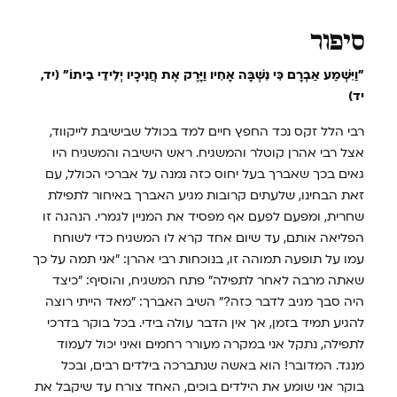
סיפור
"וַיִּשְׁמַע אַבְרָם כִּי נִשְׁבָּה אָחִיו וַיָּרֶק אֶת חֲנִיכָיו יְלִידֵי בֵיתוֹ" (יד,
יד)
רבי הלל זקס נכד החפץ חיים למד בכולל שבישיבת לייקווד,
אצל רבי אהרן קוטלר והמשגיח. ראש הישיבה והמשגיח היו
גאים בכך שאברך בעל יחוס כזה נמנה על אברכי הכולל, עם
זאת הבחינו, שלעתים קרובות מגיע האברך באיחור לתפילת
שחרית, ומפעם לפעם אף מפסיד את המניין לגמרי. הנהגה זו
הפליאה אותם, עד שיום אחד קרא לו המשגיח כדי לשוחח
עמו על תופעה תמוהה זו, בנוכחות רבי אהרן: "אני תמה על כך
שאתה מרבה לאחר לתפילה" פתח המשגיח, והוסיף: "כיצד
היה סבך מגיב לדבר כזה?" השיב האברך: "מאד הייתי רוצה
להגיע תמיד בזמן, אך אין הדבר עולה בידי. בכל בוקר בדרכי
לתפילה, נתקל אני במקרה מעורר רחמים ואיני יכול לעמוד
מנגד. המדובר! הוא באשה שנתברכה בילדים רבים, ובכל
בוקר אני שומע את הילדים בוכים, האחד צורח עד שיקבל את