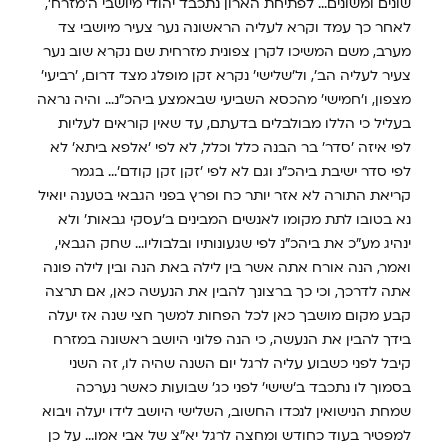
שונים ומשונים... לפתיחת הארון נתכבד יהודי מיושבי ה'מזרח',
לאחר כך עמד וקרא לעליה הראשונה נער צעיר מיושבי צד
מערב, משם המשיכו לקרן צפונית מזרחית שם נקרא שוב נער
צעיר לעליה הב', ול'שלישי' נקרא זקן מופלג מצד דרום, 'רביעי'
מצפון, ו'חמישי' מהכסא השביעי שבאמצע ביהכ"נ... והיה נראה
בעליל כי הללו מבולבלים בדעתם, עד שאין קוראים לעליות
לפי איזה 'סדר' בר הבנה כלל וכלל, לא לפי 'אלפא ביתא' לא
לפי סדר ישיבת ביהכ"נ וגם לא לפי 'זקן זקן קודם'... בגמר
קריאת התורה לא אזר יותר כח ופרץ בפני הגבאי בטענה יואיל
נא בטובו לתת מקומו לאנשים המבינים ב'עסקי גבאות' ולא
ינהיג מע"כ את ביהכ"נ לפי שגעונותיו ובלבוליו... שחק הגבאי,
ואמר, הנה אורח אתה אשר בין לילה באת הנה ובין לילה פונה
אתה לדרכך, וכי כך ברצונך להבין את הנעשה כאן, אם תרצה
קבע מקום מושבך כאן לכל הפחות למשך חצי שנה אז יעלה
בידך להבין את הנעשה, כי הנה פלוני היושב ראשונה במזרח
קיבל לפני כשבוע עליה לרגל יום השנה שהיה לו, זה השני
בסמוך לו נתכבד ב'שישי' לפני כג' שבועות כאשר נערכה
שמחת הנישואין לנכדו החשוב, השלישי היושב לידו יעלה ויבוא
למפטיר בעוד כחודש ומחצה לרגל יא"צ של אבי אמו... על כן