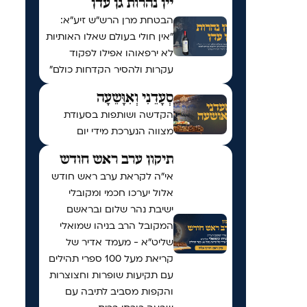
יין נהרות גן עדן
הבטחת מרן הרש"ש זיע"א:
"אין חולי בעולם שאלו האותיות
לא ירפאוהו אפילו לפקוד
עקרות ולהסיר הקדחות כולם"
סְעָדֵנִי וְאִוָּשֵעָה
הקדשה ושותפות בסעודת
מצווה הנערכת מידי יום
תיקון ערב ראש חודש
אי"ה לקראת ערב ראש חודש
אלול יערכו חכמי ומקובלי
ישיבת נהר שלום ובראשם
המקובל הרב בניהו שמואלי
שליט״א - מעמד אדיר של
קריאת מעל 100 ספרי תהילים
עם תקיעות שופרות וחצוצרות
והקפות מסביב לתיבה עם