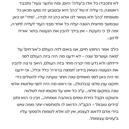
לא נתכבדו כל אלו ב'עליה' היום, ומה ש'נער צעיר' נתכבד
ראשונה, כי עליה זו של 'כהן' היא ובשבוע זה נסעו מכאן כל
משפחת 'כהן' ולא נשאר לנו אלא כהן זה לבדו... 'סדר' יש כאן
שבמשך מחצית השנה יעלה כל אחד מבני העיר לעליה לתורה,
ומה לך כי נזעקת - אין בידך להבין את הנעשה בתור אורח
לרגע...
כיו"ב אמר החפץ חיים, אנו באים לזה העולם כ'אורחים' על
'מאה ועשרים' שנה - לא ידענו מה היה בזה העולם לפני
ירידתנו ולא נדע מה יקרה מחר בזה העולם, היאך נרצה להבין
את הנעשה כשאין בידינו 'תמונה ברורה' כלל וכלל... וכי ידענו
מי היה כאן לפני מאתיים שנה ויותר שעתה עליו להשלים כדי
תיקונו ענין פלוני (בגלגול)... וכי ראינו מה היה לפני שלושת אלפי
שנה במקום פלוני... ע"כ כל איש על מקומו ינוח לשלווה
והשקט ויקבל גזירת שמים באהבה ושמחה... ויבין כי הוא נתון
'בידים טובות' - הקב"ה הדואג לו ולמחסורו יותר ממה שיש
בידי אדם לדאוג לעצמו, אין לנו אלא לשמוח ולסמוך עליו
ב'עיניים עצומות'.