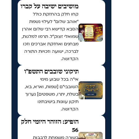
מושיבים ישיבה על קברו
קחו חלק בהחזקת כולל
“אוהב שלום” לעילוי נשמת
הסבא קדישא רבי שלום אהרן
שמואלי זצוק״ל. תרמו למלגות,
מבחנים ואחזקת אברכים וזכו
לברכה, ישועה וזכויות התורה
הקדושה.
תיקוני שובבים התשפ"ו
אי"ה בכל שבוע מימי
השובבי"ם [שמות, וארא, בא,
בשלח, יתרו, משפטים] נערוך
תיקון עוונות בישיבתינו
הקדושה.
הופיע: הזוהר היומי חלק
56
בשורה משמחת לרבבות