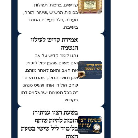
קדישים, ברכות, תפילות
בכוונות הרש"ש ,שיעורי תורה,
סעודה ,כלל פעילות החסד
בישיבה.
אמירת קדיש לעילוי
הנשמה
נהגו לומר קדיש על אב
ואם משום שהבן יכול לזכות
את האב והאם לאחר מותם,
שכן נחשב כחלק מהם מאחר
שהם הולידו אותו ופשט מנהג
זה בכל תפוצות ישראל ויסודתו
בקודש.
בשעת רצון עניתיך:
הזכות להיות שותף
בלימוד ליל שישי בשעת
חצות