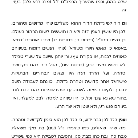
שלט בהם, וכמו שהאריך הרמב"ם ז"ל (מו"נ ח"א פ"ב) בענין
זה
וכן
היה לפי גדולת הדור ההוא ומעלתם שהיו קדושים וטהורים,
ולכן היו עושין הענין הזה ולא היו חוששים לשום הרהור בעולם.
וכן מצינו בחז"ל (ברכות כ.; כתובות יז.) שהיו אומרים 'דמיאן
באפאי כי קאקי חיורי וכשורא' (שהיו הנשים דומות בעיניהם
כאווזים לבנות, או כקורת עץ). ור' יוחנן שישב על שערי טבילה
ולא חשש מיצר הרע (ברכות שם), הכל היה להם בקדושה
וטהרה. ועל הדרך הזה היו יוצאים הבחורים והבתולות
מישראל אחר קדושה וטהרה גדולה, וכוונתם לעבודת השם
יתברך ולקיום המצוה לשמה, עד שהיו אומרות להם הבתולות:
בחור שא נא עינך וכו', כי היו עיניהם למטה ולבם למעלה, ואין
ביניהם פגע רע, ולא שטן ולא יצר הרע.
וענין
בגד לבן כבר ידוע, כי בגד לבן הוא סימן לקדושה וטהרה.
ומה שהיו שאולים, כמו שאמרו ז"ל (שם) בת מלך משאלת
מבת כהן ובת כהן מבת סגן, והסיבה לטבילה היא כפי שפירש