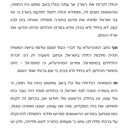
יכולה לכרות את הארז, אך עתה בט"ו באב שתש כח החמה,
שהאומות מונים לה, וממילא יכולה ליפול תולעת בארז, כי אז
בני ישראל יפתחו את פיהם בתורה ותפילה ושיחה בינו לבין
קונו, לא בחיל ולא בכח, אלא בפרקי תהלים יכרתו ויגדעו את
ארזי הגויים.
וכך
כתב המהרש"א על דברי הגמ' (שם) שלפני ביאת המשיח
תהיה מלכות הזלה בישראל, וכתוב (ישעיה יח, ה): 'וכרת
הזלזלים במזמרות'. ופירש המהרש"א, כי 'מזמרות' - היינו
מזמורי תהלים, לא בחיל ולא בכח, כי אם ברוחי אמר השם.
וזו
השמחה הגדולה של ט"ו באב שתשש כחה של חמה, כי
היא בשורה טובה לבני ישראל, כי בחודש תמוז היה גובר כחו
של עשו, וכן בחלק הראשון של חודש אב, בכחם זה לקחו
מאיתנו את בית המקדש, ומה אנו עשינו, ישבנו ואמרנו קינות.
כמו שכתוב בפירוש הראשונים (פירוש סידור התפילה להרוקח)
על ברכת סלח לנו, שיש כ' פעמים בתורה לשון סליחה, ולכן יש