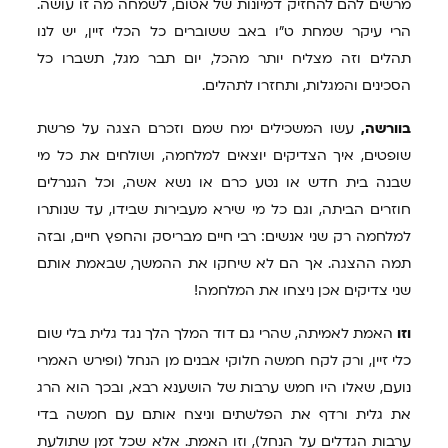
מרשים להם להחזיק דמיונות של אטום, לשמחה מה זו עושה.
הרי עיקר שמחת ט"ו באב ששוברים כל הכלי זיין, יש לנו
תהלים וזה מצליח יותר מהכל, יום תבר מגל, תשברו כל
הסכינים והמגלות, ותחזרו לתהלים.
בוורשה,
עשו המשכילים ימח שמם וזכרם הצגה על פרשת
שופטים, איך הצדיקים יוצאים למלחמה, ושולחים את כל מי
שבנה בית חדש או נטע כרם או נשא אשה, וכל הגנרלים
חוזרים הביתה, וגם כל מי שירא מעבירות שבידו, עד שנותרו
למלחמה רק שני אנשים: רבי חיים מבריסק והחפץ חיים, ובזה
תמה ההצגה. אך הם לא שיחקו את ההמשך, שבאמת אותם
שני צדיקים אכן ניצחו את המלחמה!
וזו
האמת לאמיתה, שהרי גם דוד המלך הלך נגד גלית בלי שום
כלי זיין, ורק לקח חמשה חלוקי אבנים מן הנחל (ופירש האמרי
נועם, שאלו היו חמש ערבות של הושענא רבא, ובכך הוא הרג
את גלית ורדף את הפלשתים וניצח אותם עם חמשה בדי
ערבות הגדלים על הנחל), וזו האמת. אלא שכל זמן שתולעת