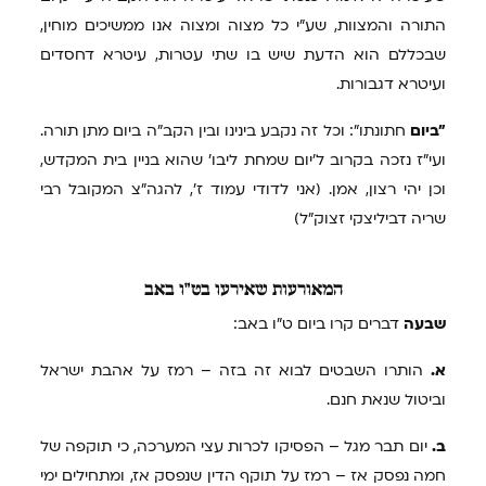
התורה והמצוות, שע"י כל מצוה ומצוה אנו ממשיכים מוחין,
שבכללם הוא הדעת שיש בו שתי עטרות, עיטרא דחסדים
ועיטרא דגבורות.
"ביום
חתונתו": וכל זה נקבע בינינו ובין הקב"ה ביום מתן תורה.
ועי"ז נזכה בקרוב ל'יום שמחת ליבו' שהוא בניין בית המקדש,
וכן יהי רצון, אמן. (אני לדודי עמוד ז', להגה"צ המקובל רבי
שריה דביליצקי זצוק"ל)
המאורעות
שאירעו בט"ו באב
שבעה
דברים קרו ביום ט"ו באב:
א.
הותרו השבטים לבוא זה בזה – רמז על אהבת ישראל
וביטול שנאת חנם.
ב.
יום תבר מגל – הפסיקו לכרות עצי המערכה, כי תוקפה של
חמה נפסק אז – רמז על תוקף הדין שנפסק אז, ומתחילים ימי