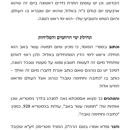
הקדוש. וכן יש עושים התרת נדרים ראשונה ביום זה שהוא
ארבעים יום קודם כ"ה באלול, שהוא יום שנברא בו העולם,
והיום השיש והשביעי שלו -הוא ימי ראש השנה.
תחילת
ימי הרחמים והסליחות
וכתוב
בספרי המוסר, כי מכיון שיום חמשה עשר באב הוא
תחילה וראש לימי הדין המתחילים באלול. ולכן ראוי לאדם
שיתחיל מיום זה לעשות חשבון נפשו על מעשיו שבכל השנה,
לפיכך יש גם נוהגים שאם כותב אגרת לחברו מיום זה ואילך -
כותב בו "כתיבה וחתימה טובה" כנהוג אצל העולם מראש
חודש אלול.
והנוהגים
כך מצאו אסמכתא נאה למנהג בדרך גימטריא, שכן
אותיות של: "חמשה עשר באב", עולות בגימטריא 928, כמנין:
"כתיבה וחתימה טובה".
ודבר
נפלא אמרו בשם הרה"ק המגיד מטריסק זיע"א שקיבל