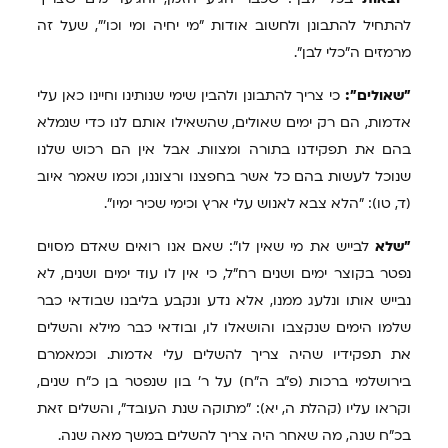
להתחיל להתבונן ולחשוב אודות "מי יחיה ומי וכו'", שעל זה
מרמזים ה"כלי לבן".
"שאולים":
כי צריך להתבונן ולהבין שימי שנותינו וחיינו כאן עלי
אדמות, הם רק ימים שאולים, שהשאילו אותם לנו כדי שנמלא
בהם את תפקידנו בתורה ומצוות. אבל אין הם רכוש שלנו
שנוכל לעשות בהם כל אשר בחפצנו ורצוננו, וכמו שאמר איוב
(ד, טו): "הלא צבא לאנוש עלי ארץ וכימי שכיר ימיו".
"שלא
לבייש את מי שאין לו": שאם אנו רואים שאדם מסוים
נפטר בקוצר ימים ושנים רח"ל, כי אין לו עוד ימים ושנים, לא
נבייש אותו ונלעג ממנו, אלא נדע ונקבע בליבנו שבודאי כבר
שלמו הימים שנקצבו והושאלו לו, ובודאי כבר מילא והשלים
את תפקידיו שהיה צריך להשלים עלי אדמות. וכמאמרם
בירושלמי ברכות (פ"ב ה"ח) על ר' בון שנפטר בן כ"ח שנים,
וקראו עליו (קהלת ה, יא): "מתוקה שנת העובד", והשלים זאת
בכ"ח שנה, מה שאחר היה צריך להשלים במשך מאה שנה.