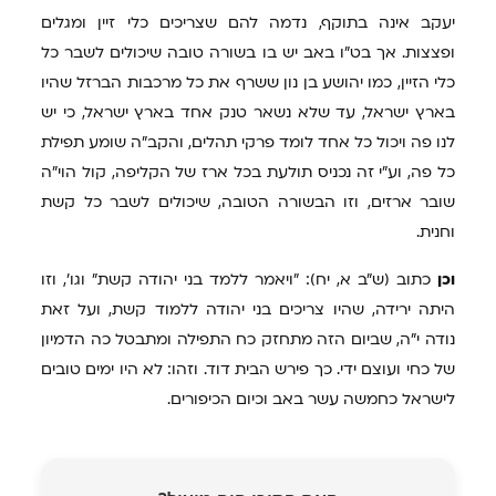
יעקב אינה בתוקף, נדמה להם שצריכים כלי זיין ומגלים
ופצצות. אך בט"ו באב יש בו בשורה טובה שיכולים לשבר כל
כלי הזיין, כמו יהושע בן נון ששרף את כל מרכבות הברזל שהיו
בארץ ישראל, עד שלא נשאר טנק אחד בארץ ישראל, כי יש
לנו פה ויכול כל אחד לומד פרקי תהלים, והקב"ה שומע תפילת
כל פה, וע"י זה נכניס תולעת בכל ארז של הקליפה, קול הוי"ה
שובר ארזים, וזו הבשורה הטובה, שיכולים לשבר כל קשת
וחנית.
וכן
כתוב (ש"ב א, יח): "ויאמר ללמד בני יהודה קשת" וגו', וזו
היתה ירידה, שהיו צריכים בני יהודה ללמוד קשת, ועל זאת
נודה י"ה, שביום הזה מתחזק כח התפילה ומתבטל כה הדמיון
של כחי ועוצם ידי. כך פירש הבית דוד. וזהו: לא היו ימים טובים
לישראל כחמשה עשר באב וכיום הכיפורים.