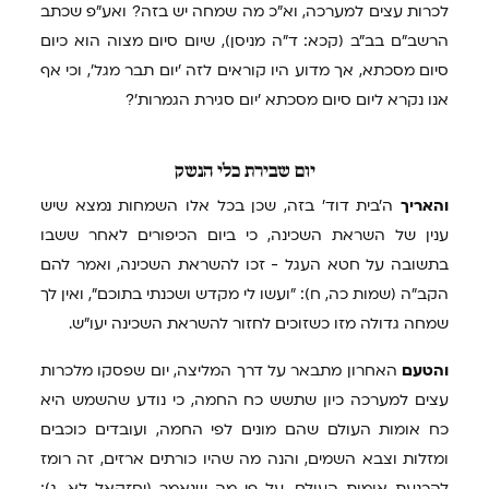
לכרות עצים למערכה, וא"כ מה שמחה יש בזה? ואע"פ שכתב
הרשב"ם בב"ב (קכא: ד"ה מניסן), שיום סיום מצוה הוא כיום
סיום מסכתא, אך מדוע היו קוראים לזה 'יום תבר מגל', וכי אף
אנו נקרא ליום סיום מסכתא 'יום סגירת הגמרות'?
יום
שבירת כלי הנשק
והאריך
ה'בית דוד' בזה, שכן בכל אלו השמחות נמצא שיש
ענין של השראת השכינה, כי ביום הכיפורים לאחר ששבו
בתשובה על חטא העגל - זכו להשראת השכינה, ואמר להם
הקב"ה (שמות כה, ח): "ועשו לי מקדש ושכנתי בתוכם", ואין לך
שמחה גדולה מזו כשזוכים לחזור להשראת השכינה יעו"ש.
והטעם
האחרון מתבאר על דרך המליצה, יום שפסקו מלכרות
עצים למערכה כיון שתשש כח החמה, כי נודע שהשמש היא
כח אומות העולם שהם מונים לפי החמה, ועובדים כוכבים
ומזלות וצבא השמים, והנה מה שהיו כורתים ארזים, זה רומז
להכנעת אומות העולם, על פי מה שנאמר (יחזקאל לא, ג):