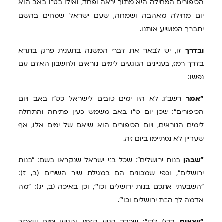
הכיפורים המחילה היא מתוך יראה ופחד, ואילו בט"ו באב הוא
יום מחילה מאהבה ושמחה, שעם ישראל שמחים בהשם
יתברך המושיע אותנו.
ובדרך
זו, יש לבאר את דברי המשנה בתענית פרק בתרא
בדרך רמז, בעניינים הנוגעים לימים נוראים ולחשבון האדם עם
נפשו:
"אמר
רשב"ג לא היו ימים טובים לישראל כט"ו באב ויום
הכיפורים": שכן יום ט"ו באב משמש כעין פתיחה והתחלה
לימים הנוראים, ויום הכיפורים הוא שיאם של ימים אלו, אף
שעדיין לא נסתיימו ביום זה.
"שבהן
בנות ירושלים": שכל בני ישראל שנקראו בשם: "בנות
ירושלים", וכפי שמכונים הם במגילת שיר השירים (ב, ז):
"השבעתי אתכם בנות ירושלים וכו'", וכן באיכה (ב, יג): "מה
אדמה לך הבת ירושלים וכו'".
"יוצאות
בכלי לבן": שכבר הגיע הזמן, והגיעו ימים שצריך