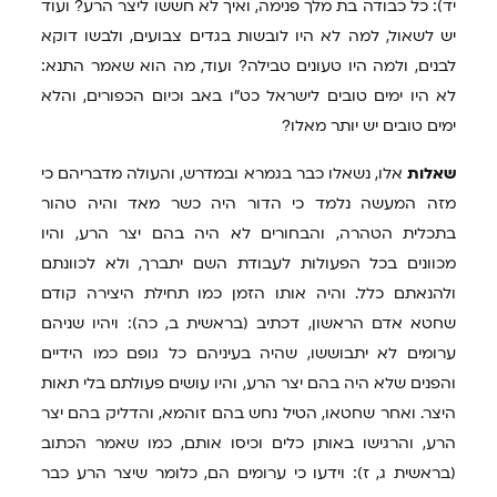
יד): כל כבודה בת מלך פנימה, ואיך לא חששו ליצר הרע? ועוד
יש לשאול, למה לא היו לובשות בגדים צבועים, ולבשו דוקא
לבנים, ולמה היו טעונים טבילה? ועוד, מה הוא שאמר התנא:
לא היו ימים טובים לישראל כט"ו באב וכיום הכפורים, והלא
ימים טובים יש יותר מאלו?
שאלות
אלו, נשאלו כבר בגמרא ובמדרש, והעולה מדבריהם כי
מזה המעשה נלמד כי הדור היה כשר מאד והיה טהור
בתכלית הטהרה, והבחורים לא היה בהם יצר הרע, והיו
מכוונים בכל הפעולות לעבודת השם יתברך, ולא לכוונתם
ולהנאתם כלל. והיה אותו הזמן כמו תחילת היצירה קודם
שחטא אדם הראשון, דכתיב (בראשית ב, כה): ויהיו שניהם
ערומים לא יתבוששו, שהיה בעיניהם כל גופם כמו הידיים
והפנים שלא היה בהם יצר הרע, והיו עושים פעולתם בלי תאות
היצר. ואחר שחטאו, הטיל נחש בהם זוהמא, והדליק בהם יצר
הרע, והרגישו באותן כלים וכיסו אותם, כמו שאמר הכתוב
(בראשית ג, ז): וידעו כי ערומים הם, כלומר שיצר הרע כבר