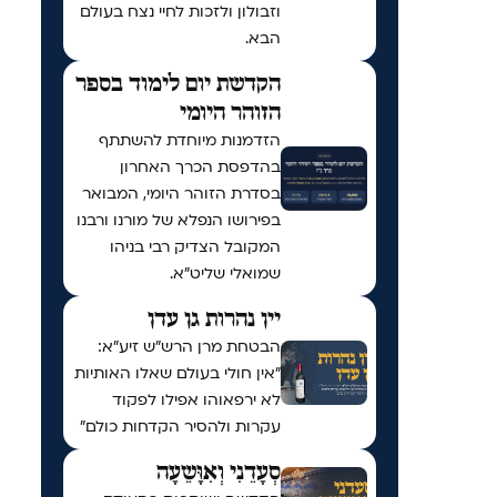
וזבולון ולזכות לחיי נצח בעולם
הבא.
הקדשת יום לימוד בספר
הזוהר היומי
הזדמנות מיוחדת להשתתף
בהדפסת הכרך האחרון
בסדרת הזוהר היומי, המבואר
בפירושו הנפלא של מורנו ורבנו
המקובל הצדיק רבי בניהו
שמואלי שליט״א.
יין נהרות גן עדן
הבטחת מרן הרש"ש זיע"א:
"אין חולי בעולם שאלו האותיות
לא ירפאוהו אפילו לפקוד
עקרות ולהסיר הקדחות כולם"
סְעָדֵנִי וְאִוָּשֵעָה