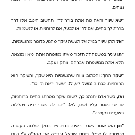
נצחים.
"שא
עיניך וראה מה אתה בורר לך": תחשוב היטב איזו דרך
בררת לך בחיים, אם לה' או לבעל, אם לרוחניות או לגשמיות.
"אל
תתן עיניך בנוי": אל תעשה עיקר מהנוי, כלומר מהגשמיות.
"תן
עיניך במשפחה": תזכור מאיזו משפחה אתה ומאין מוצאך,
הלא אתה ממשפחת אברהם יצחק ויעקב.
"שקר
החן": והכתוב צווח שהגשמיות היא שקר, והעיקר הוא
הרוחניות, ככתוב (משלי לא, ל): "אשה יראת ה' וכו'".
ואז,
כשהאדם יתנהג כך, לשום עיקר מטרתו בחיים ברוחניות,
או אז נאמר עליו (שם, לא): "תנו לה מפרי ידיה ויהללוה
בשערים מעשיה".
"וכן
הוא אומר צאנה וראינה בנות ציון במלך שלמה בעטרה
שעיטרה לו אימו": כנסת ישראל עיטרה את הקב"ה ע"י קיום