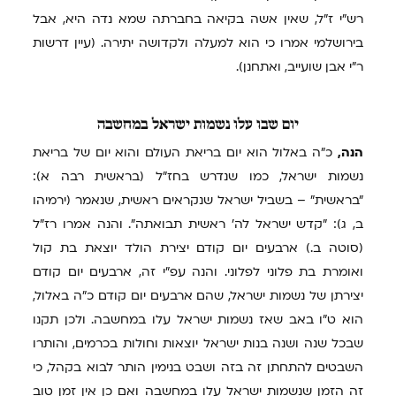
רש"י ז"ל, שאין אשה בקיאה בחברתה שמא נדה היא, אבל
בירושלמי אמרו כי הוא למעלה ולקדושה יתירה. (עיין דרשות
ר"י אבן שועייב, ואתחנן).
יום
שבו עלו נשמות ישראל במחשבה
הנה,
כ"ה באלול הוא יום בריאת העולם והוא יום של בריאת
נשמות ישראל, כמו שנדרש בחז"ל (בראשית רבה א):
"בראשית" – בשביל ישראל שנקראים ראשית, שנאמר (ירמיהו
ב, ג): "קדש ישראל לה' ראשית תבואתה". והנה אמרו רז"ל
(סוטה ב.) ארבעים יום קודם יצירת הולד יוצאת בת קול
ואומרת בת פלוני לפלוני. והנה עפ"י זה, ארבעים יום קודם
יצירתן של נשמות ישראל, שהם ארבעים יום קודם כ"ה באלול,
הוא ט"ו באב שאז נשמות ישראל עלו במחשבה. ולכן תקנו
שבכל שנה ושנה בנות ישראל יוצאות וחולות בכרמים, והותרו
השבטים להתחתן זה בזה ושבט בנימין הותר לבוא בקהל, כי
זה הזמן שנשמות ישראל עלו במחשבה ואם כן אין זמן טוב