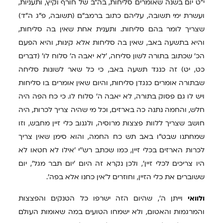
י"ט יום בשנה שאומרים סליחות, בה"ב של חורף וקיץ, ותעניות,
ועשרת ימי תשובה, עליהם כתוב ברמב"ם (תשובה, פ"ג ה"ד)
שצריך לומר בהם סליחות. ותענית אחת שאין בה סליחות,
והיא בתשעה באב, שאין בה סליחות אלא קינות, והיא הפעם
הכ' שכתוב בתורה לשון סליחה, 'לא יאבה ה' סלוח לו' (דברים
כט, יט) זה כנגד תשעה באב, כי כל שאר לשונות סליחה
שבתורה אומרים כנגדן סליחות, והיום שאין אומרים בו סליחות
ויש לו גם פסוק בתורה, לא יאבה ה' סלוח לו. כי כח הפה היה
חלש, והחמה נתנה כה בארזים, וכל מי שהיה צריך לכרות, היה
חושב שצריך ללוות פצצות מרוסיה, ולגנוב כלי זיין מחבש, וזו
שמחתנו שבט"ו באב תש כח החמה, והוא סימן שאין צריך
לכרות הארזים בכלי זיין, כמו שכתב רש''י 'אילו לא חטאו לא
היו צריכים לכלי זיין', ולכן נקרא זה היום 'יום תבר מגל', יום
ששוברים את כלי הזיין, וחוזרים ל'אין כחנו אלא בפה'.
ולוואי
וייתן ה', שהיום הזה ישרפו כל הטנקים והפצצות
והמרגמות והאטום, ולא ישמחו הטועים במה שאומות העולם