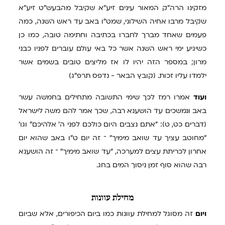
מזקינו הרה"ק המאור עינים זיע"א שקיבל מהבעש"ט זיע"א
שקיבל מרבו אחיה השילוני, שמט"ו באב עד ראש השנה, כמה
פעמים שאחד מברך לחברו בכתיבה וחתימה טובה, כמו כן
כשיגיע ימי ראש השנה אשר כל באי עולם עוברים לפניו כבני
מרון; במספר הזה יהיו לו אז מליצים טובים בשמים אשר
ילמדו עליו זכות. (קובץ הבאר - נדפס תרפ"ג)
ועוד
אמרו רמז לכך שימי התשובה מתחילים בחמשה עשר
באב ונמשכים עד הושענא רבה, שכך אמר להם משה לישראל
(דברים כט, ט): "אתם נצבים היום כולכם לפני ה' אלהיכם" וגו'
"מחוטב עציך עד שואב מימיך" ־ זה יום ט"ו באב שהוא יום
אחרון לכריתת עצים למערכה, "עד שואב מימיך" ־ זה הושענא
רבה שהוא סוף זמן ניסוך המים בחג.
מחילת
עוונות
ויום
זה מסוגל למחילת עוונות כמו ביום הכיפורים, אלא שביום