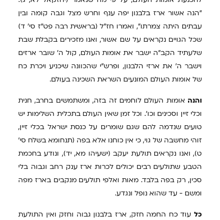
"הנה אשור ארז בלבנון יפה ענף וחרש מצל וגבה קומה ובין
עבתים היתה צמרתו", ואמרו חז"ל (בראשית רבה פט"ז סי' ד)
שכל הגויים נקראים על שם אשור, ואנו מזכירים בקבלת שבת
שלעתיד הקב"ה ישבר את אומות העולם, קול ה' שובר ארזים
וישבר ה' את ארזי הלבנון, ופרש"י שהכוונה שיכניע ויכרת כח
של אומות העולם המונעים השראת השכינה בעולם.
והנה
אומות העולם לוחמים זה בזה, ומשתמשים בחרב, חנית
וכלי זיין וסכינים וכו'. וכל זמן שאין העולם בתכלית השלימות יש
טועים שנדמה להם שגם שומרים על כנסת ישראל בכלי זיין,
זוהי מחשבה של גוי, כי אין כוחנו אלא בפה (תנחומא בשלח סי'
ט), ואנו נקראים תולעת יעקב (ישעיהו מא, יד), ונודע בחכמת
הטבע שתולעים רבים יכולים לכרות ארז ענק רחב וגבוה בלי
סכין, רק בפה בלבד. מאות ואלפי תולעים מנקבים בארז מפה
ומשם - עד שהוא נופל ונגדע.
כל
עוד כח החמה חזק, ארז בלבנון גבוה וחזק ואין התולעת