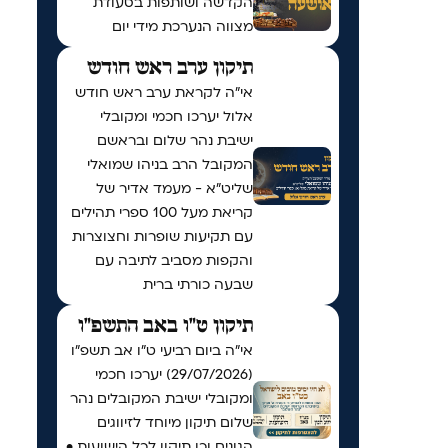
הקדשה ושותפות בסעודת
מצווה הנערכת מידי יום
תיקון ערב ראש חודש
אי"ה לקראת ערב ראש חודש
אלול יערכו חכמי ומקובלי
ישיבת נהר שלום ובראשם
המקובל הרב בניהו שמואלי
שליט״א - מעמד אדיר של
קריאת מעל 100 ספרי תהילים
עם תקיעות שופרות וחצוצרות
והקפות מסביב לתיבה עם
שבעה כורתי ברית
תיקון ט"ו באב התשפ"ו
אי"ה ביום רביעי ט״ו אב תשפ״ו
(29/07/2026) יערכו חכמי
ומקובלי ישיבת המקובלים נהר
שלום תיקון מיוחד לזיווגים
הגונים וכן תיקון לכל הישועות •