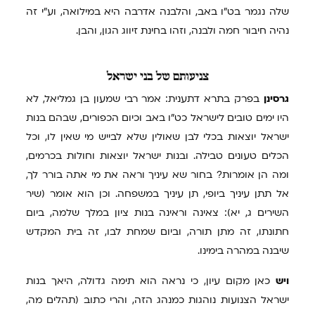
שלה נגמר בט"ו באב, והלבנה אדרבה היא במילואה, וע"י זה
נהיה חיבור חמה ולבנה, וזהו בחינת זיווג הגון, והבן.
צניעותם
של בני ישראל
גרסינן
בפרק בתרא דתענית: אמר רבי שמעון בן גמליאל, לא
היו ימים טובים לישראל כט"ו באב וכיום הכפורים, שבהם בנות
ישראל יוצאות בכלי לבן שאולין שלא לבייש מי שאין לו, וכל
הכלים טעונים טבילה. ובנות ישראל יוצאות וחולות בכרמים,
ומה הן אומרות? בחור שא עיניך וראה את מי אתה בורר לך,
אל תתן עיניך ביופי, תן עיניך במשפחה. וכן הוא אומר (שיר
השירים ג, יא): צאינה וראינה בנות ציון במלך שלמה, ביום
חתונתו, זה מתן תורה, וביום שמחת לבו, זה בית המקדש
שיבנה במהרה בימינו.
ויש
כאן מקום עיון, כי נראה הוא תימה גדולה, היאך בנות
ישראל הצנועות נוהגות כמנהג הזה, והרי כתוב (תהלים מה,