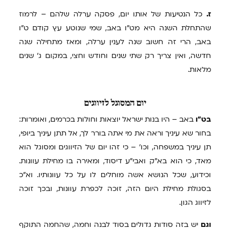
ז.
כל הנטיעות של אותו יום, פסקה ערלה שלהם – לרמוז
שהתחלת השנה היא מט"ו באב, שמי שנוטע עץ קודם ט"ו
באב, הרי זה חשוב שנה לענין ערלה, ומאז מתחילה שנה
חדשה, ואין צריך רק שתי שנים וחודש וחצי, במקום ג' שנים
מלאות.
יום
המסוגל לזיווגים
בט"ו
באב – היו בנות ישראל יוצאות וחולות בכרמים, ואומרות:
בחור שא עיניך וראה את מי אתה בורר לך, אל תתן עיניך ביופי,
תן עיניך במשפחה, וכו' – כי זהו יום של הזיווגים ומסוגל הוא
מאד, כי הוא בא"ק ואבי"ע דיסוד, ומאירה בו מחילת עוונות.
וכידוע, שכל הנושא אשה מוחלים לו על כל עוונותיו. וא"כ
בסגולת מחילת היום הזה, זוכה לכפרת עוונות, ובכך זוכה
לזיווג הגון.
וגם
יש בזה סודות גדולים בסוד לבנה וחמה, שהחמה התוקף