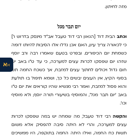
מזה לחיתון.
יום
תבר מגל
וכתב
הבית דוד [הגאון רבי דוד טעבל אב"ד מינסק בדרוש ו']
כי לכאורה צריך עיון, האם אכן גדלו אלו הסיבות להיותו דומה
כשמחת יום הכיפורים. ובפרט בטעם שאמרו רבה ורב יוסף
שזהו יום שפסקו לכרות עצים למערכה, כי עד ט"ו באב יש
א
א
חום גדול ויכולים לחתוך עצים למזבח, אך כשכח החמה תש
בסוף הקיץ, אין העצים יבשים כל כך, ושמא תיפול בו תולעת
והוא פסול למזבח, ואמר רבי מנשיא שהיו קוראים את יום ט"ו
באב 'יום תבר מגל', והמוסיף בשיעורי תורה יוסף, ולא מוסיף
וכו'.
והקשה
רבי דוד טעבל, מה שמחה יש במה שפסקו לכרות
עצים למערכה, והרי לא היתה סיבה להפסיק אלא משום
תשות כח החמה, ואילו היתה החמה בתוקפה, היו ממשיכים