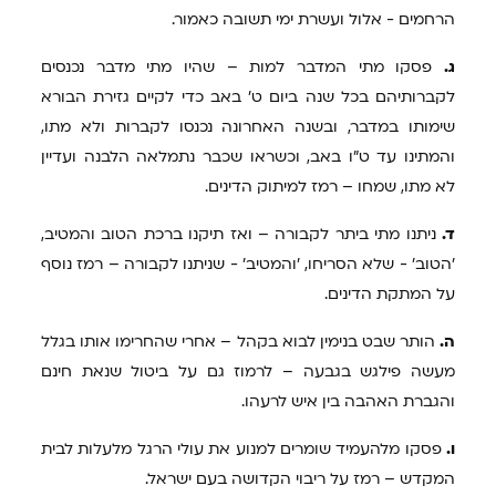
הרחמים - אלול ועשרת ימי תשובה כאמור.
ג.
פסקו מתי המדבר למות – שהיו מתי מדבר נכנסים
לקברותיהם בכל שנה ביום ט' באב כדי לקיים גזירת הבורא
שימותו במדבר, ובשנה האחרונה נכנסו לקברות ולא מתו,
והמתינו עד ט"ו באב, וכשראו שכבר נתמלאה הלבנה ועדיין
לא מתו, שמחו – רמז למיתוק הדינים.
ד.
ניתנו מתי ביתר לקבורה – ואז תיקנו ברכת הטוב והמטיב,
'הטוב' - שלא הסריחו, 'והמטיב' - שניתנו לקבורה – רמז נוסף
על המתקת הדינים.
ה.
הותר שבט בנימין לבוא בקהל – אחרי שהחרימו אותו בגלל
מעשה פילגש בגבעה – לרמוז גם על ביטול שנאת חינם
והגברת האהבה בין איש לרעהו.
ו.
פסקו מלהעמיד שומרים למנוע את עולי הרגל מלעלות לבית
המקדש – רמז על ריבוי הקדושה בעם ישראל.