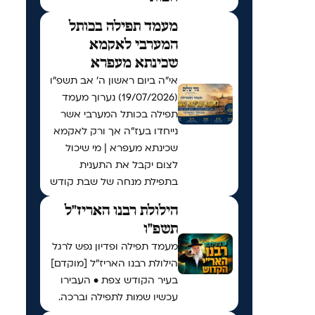
מעמד תפילה בכותל
המערבי לאקמא
שכינתא מעפרא
אי"ה ביום ראשון ה׳ אב תשפ״ו
(19/07/2026) נערוך מעמד
תפילה בכותל המערבי אשר
נייחדו בעז"ה אך ורק לאקמא
שכינתא מעפרא | מי שיכול
לצום יקבל את התענית
בתפילת מנחה של שבת קודש
הילולת רבנו האריז"ל
תשפ"ו
מעמד תפילה ופדיון נפש לרגל
הילולת רבנו האריז"ל [מוקדם]
בעיר הקודש צפת • העבירו
עכשיו שמות לתפילה וברכה.