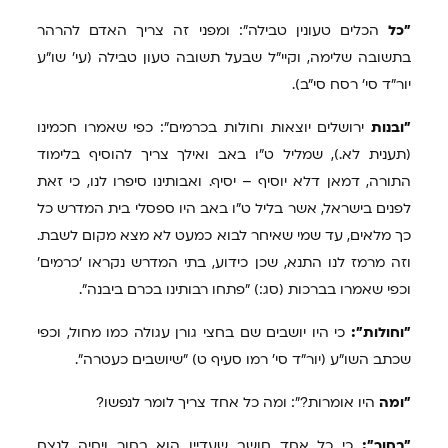
"כל
הכלים טעונין טבילה": ומפני זה צריך האדם להרהר
בתשובה שלימה, וקיי"ל שבעל תשובה טעון טבילה (עי' שו"ע
יור"ד סי' רסח סי"ב).
"ובנות
ירושלים יוצאות וחולות בכרמים": כפי שאמרו חכמינו
(תענית לא.), שמליל ט"ו באב ואילך צריך להוסיף בלימוד
התורה, דמאן דלא יוסיף – יסיף. ואבותינו סיפרו לנו, כי זאת
לפנים בישראל, אשר בליל ט"ו באב היו ספסלי בית המדרש כל
כך מלאים, עד שמי שאיחר לבוא כמעט לא מצא מקום לשבת.
וזה מרמז לנו התנא, שכן כידוע, בתי המדרש נקראו 'כרמים'
וכפי שאמרו בברכות (סג:) "פתחו רבותינו בכרם ביבנה".
"וחולות":
כי היו יושבים שם בחצי גורן עגולה כמו מחול, וכפי
שכתב השו"ע (יור"ד סי' רמו סעיף ט) "שיושבים כעטרה".
"ומה
היו אומרות?": ומה כל אחד צריך לומר לנפשו?
"בחור":
כי כל אחד חושב שעדיין הוא בחור ויחיה לנצח