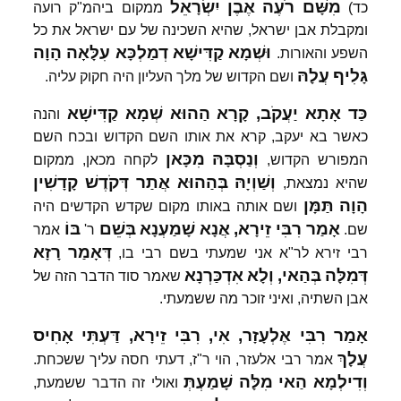
מִשָּׁם
רֹעֶה
אֶבֶן
יִשְׂרָאֵל
כד)
ממקום ביהמ"ק רועה
ומקבלת אבן ישראל, שהיא השכינה של עם ישראל את כל
וּשְׁמָא
קַדִּישָׁא
דְמַלְכָּא
עִלָּאָה
הָוָה
השפע והאורות.
גָּלִיף
עֲלָהּ
ושם הקדוש של מלך העליון היה חקוק עליה.
כַּד
אָתָא
יַעֲקֹב,
קָרָא
הַהוּא
שְׁמָא
קַדִּישָׁא
והנה
כאשר בא יעקב, קרא את אותו השם הקדוש ובכח השם
וְנַסְבָּהּ
מִכָּאן
המפורש הקדוש,
לקחה מכאן, ממקום
וְשַׁוְיָהּ
בְּהַהוּא
אֲתַר
דְּקֹדֶשׁ
קָדָשִׁין
שהיא נמצאת,
הָוָה
תַּמָּן
ושם אותה באותו מקום שקדש הקדשים היה
אָמַר
רִבִּי
זֵירָא,
אֲנָא
שָׁמַעְנָא
בְּשֵׁם
בּוֹ
שם.
ר'
אמר
דְּאָמַר
רָזָא
רבי זירא לר"א אני שמעתי בשם רבי בו,
דְּמִלָּה
בְּהַאי,
וְלָא
אִדְכַּרְנָא
שאמר סוד הדבר הזה של
אבן השתיה, ואיני זוכר מה ששמעתי.
אָמַר
רִבִּי
אֶלְעָזָר,
אִי,
רִבִּי
זֵירָא,
דַּעְתִּי
אָחִיס
עֲלָךְ
אמר רבי אלעזר, הוי ר"ז, דעתי חסה עליך ששכחת.
וְדִילְמָא
הַאי
מִלָּה
שָׁמַעְתְּ
ואולי זה הדבר ששמעת,