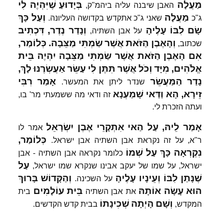
מַעֲלָה
בְּיָדוּעַ
שֶׁיִּהְיֶה
לִי
האבן שיבנה עליה ביהמ"ק,
מַעֲלָה
וְעַל
כָּךְ
ג"כ
שאני ג"כ אתקדש בקדושה העליונה.
שָׂם
לִבּוֹ
עָלֶיהָ
וְנָדַר
נֶדֶר,
דִּכְתִיב
על אבן השתיה,
וְהָאֶבֶן
הַזֹּאת
אֲשֶׁר
שַׂמְתִּי
מַצֵּבָה.
כְּלוֹמַר,
שכתוב,
אִם
הָאֶבֶן
הַזֹּאת
אֲשֶׁר
שַׂמְתִּי
מַצֵּבָה
יִהְיֶה
בֵּית
אֱלֹהִים,
מִיָּד
וְכֹל
אֲשֶׁר
תִּתֶּן
לִי
עַשֵּׂר
אַעֲשְׂרֶנּוּ
לָךְ,
נָדַר
הַמַּעֲשֵׂר
אָמַר
רִבִּי
שנדר ליתן את המעשר.
זֵירָא,
הָא
וַדַּאי
שָׁמַעְנָא
זה ודאי מה ששמעתי מר' בו,
ועתה הזכרת לי.
אָמַר
לֵיהּ,
עַל
הַאי
אִתְקָרֵי
אֶבֶן
יִשְׂרָאֵל
אמר לו
כְּלוֹמַר,
ר"א, על זה נקראת אבן השתיה אבן ישראל.
נִקְרְאָה
כָּךְ
עַל
שְׁמוֹ
כלומר נקראה אבן השתיה - אבן
עַל
ישראל, על שמו של יעקב אבינו שנקרא שמו ישראל,
שֶׁנָּתַן
לִבּוֹ
וְעֵינָיו
עָלֶיהָ
וְהַקָּדוֹשׁ
בָּרוּךְ
על השכינה.
הוּא
עָשָׂה
אוֹתָהּ
בֵּית
עוֹלָמִים
את אבן השתיה
בית
וְשָׁם
הָיְתָה
שְׁכִינָתוֹ
המקדש,
בבית קדש הקדשים.