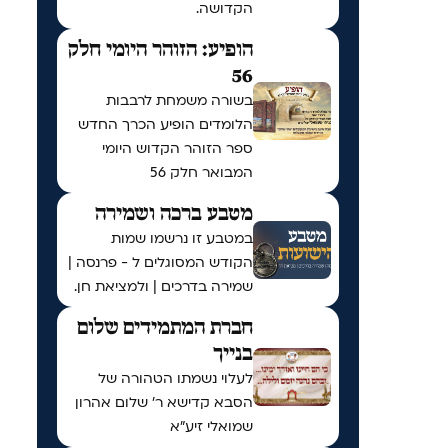
הקדושה.
הופיע: הזוהר היומי חלק
56
בשורה משמחת לרבבות
הלומדים הופיע הכרך החדש
ספר הזוהר הקדוש היומי
המבואר חלק 56
מטבע ברכה ושמירה
במטבע זו נרשמו שמות
הקודש המסוגלים ל - פרנסה |
שמירה בדרכים | ולמציאת חן.
חברת המתמידים שלום
בנייך
לעלוי נשמתו הטהורה של
הסבא קדישא ר' שלום אהרון
שמואלי זיע"א