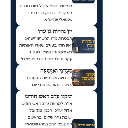
בפירושו הנפלא של מורנו ורבנו
המקובל הצדיק רבי בניהו
שמואלי שליט״א.
יין נהרות גן עדן
הבטחת מרן הרש"ש זיע"א:
"אין חולי בעולם שאלו האותיות
לא ירפאוהו אפילו לפקוד
עקרות ולהסיר הקדחות כולם"
סְעָדֵנִי וְאִוָּשֵעָה
הקדשה ושותפות בסעודת
מצווה הנערכת מידי יום
תיקון ערב ראש חודש
אי"ה לקראת ערב ראש חודש
אלול יערכו חכמי ומקובלי
ישיבת נהר שלום ובראשם
המקובל הרב בניהו שמואלי