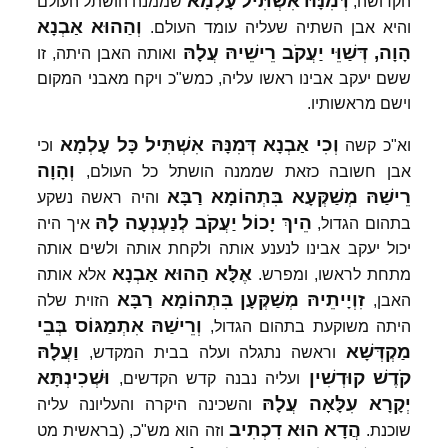
דְּמִנָּהּ
אִשְׁתִּיל
עָלְמָא
הקדושה,
שממנה הושתל העולם
וְהַהוּא
אַבְנָא
והיא אבן השתיה שעליה עומד העולם.
הָוָה,
דְּשַׁוֵּי
יַעֲקֹב
רֵישֵׁיהּ
עֲלָהּ
ואותה האבן היתה, זו
ששם יעקב אבינו ראשו עליה, כמש"כ ויקח מאבני המקום
וישם מראשותיו.
וְכִי
אַבְנָא
דְּמִנָּהּ
אִשְׁתִּיל
כָּל
עָלְמָא
וא"כ קשה
וכי
וְהָוָה
אבן חשובה כזאת שממנה הושתל כל העולם,
רֵישַׁהּ
מְשַׁקְּעָא
בִּתְהוֹמָא
רַבָּא
והיה ראשה נשקע
הֵיךְ
יָכוֹל
יַעֲקֹב
לְנַעְנְעָה
לָהּ
בתהום הגדול,
איך היה
יכול יעקב אבינו לנענע אותה ולקחת אותה ולשים אותה
אֶלָּא
הַהוּא
אַבְנָא
מתחת לראשו, ומפרש.
אלא אותה
זִוְיָיתֵיהּ
מְשַׁקְּעָן
בִּתְהוֹמָא
רַבָּא
האבן,
הזוית שלה
וְרֵישַׁהּ
אִתְמַגּוֹס
בְּבֵי
היתה משוקעת בתהום הגדול,
מַקְדְּשָׁא
וַעֲלָהּ
וראשה נתגלה ועלה בבית המקדש,
קֹדֶשׁ
קוּדְשִׁין
וּשְׁכִינְתָּא
ועליה נבנה קדש הקדשים,
יְקָרָא
עִלָּאָה
עֲלָהּ
והשכינה היקרה והעליונה עליה
הֲדָא
הוּא
דִכְתִיב
שוכנת.
וזה הוא מש"כ, (בראשית מט