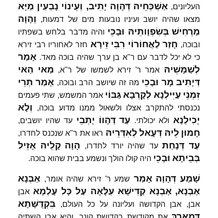
אַשְׁכְּחֵיהּ
דְּהָוָה
יָתִיב,
וְעֵינוֹי
נָבְעִין
מַיָּא
העליונים,
וְהָוָה
מצאו שהיה יושב ועיניו נובעות מים של דמעות,
מַרְחִישׁ
בְּשִׂפְוָותֵיהּ
וּבָכֵי
והיה מדבר בלחש בשפתיו
חָזַר
לַאֲחוֹרוֹי
רִבִּי
זֵירָא
ובוכה,
חזר לאחוריו רבי זירא
אָמַר
כי לא יכל לדבר עם ר"א בן ערך שהיה בוכה מאד.
לְשַׁמָּשֵׁיהּ
מַאי
הַאי
אמר ר' זירא לשמשו של ר"א,
דְּיָתִיב
מָר
וּבָכֵי
אָמַר
תְּרֵי
מה זה שיושב הרב ובוכה,
זִמְנֵי
עַיִּילְנָא
לְקָרְבָא
גַּבּוֹי
אמר המשמש, שתי פעמים
וְלָא
נכנסתי להתקרב אצלו ולשאול ממנו מדוע בוכה,
יָכִילְנָא
עַד
דְּהָווֹ
יָתְבֵי
ולא יכולתי.
עד שהיו יושבים,
חָמוּן
לֵיהּ
דְּעָאל
לְאִדְּרֵיהּ
ראו את ר"א שנכנס לחדרו,
עַד
דְּנָחַת
הָוָה
קָלֵיהּ
אָזֵיל
עד שהיה יורד לחדרו,
בְּבֵיתָא
וּבָכֵי
היה קולו הולך ונשמע בבית שהוא בוכה.
שָׁמַע
דְּהָוָה
אָמַר
אַבְנָא
שמע ר' זירא שהיה אומר,
אַבְנָא,
אַבְנָא
קַדִּישָׁא
עִלָּאָה
עַל
כָּל
עָלְמָא
אבן
בִּקְדֻשָּׁתָא
אבן, אבן הקדושה ועליונה על כל העולם,
דְּמָארָךְ
את מקודשת בקדושת קונך, והיא אבן השתיה