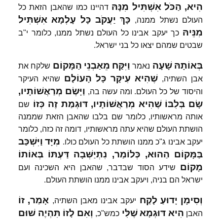
הִיא,
הַכֹּל
אִשְׁתִּיל
מִנָּהּ
דהיינו כמו שהאבן הזאת כל
כָּךְ
יַעֲקֹב
כָּל
עָלְמָא
אִשְׁתִּיל
העולם נשתל ממנה,
מִנֵּיהּ
כך יעקב אבינו כל העולם נשתל ממנו, כלומר י"ב
שבטים שמהם יצאו כל בני ישראל.
בְּאוֹתָהּ
שָׁעָה
וַיִּקַּח
מֵאַבְנֵי
הַמָּקוֹם
נאמר
שלקח את
שֶׁהִיא
עִיקָּר
כָּל
הָעוֹלָם
אבן השתיה,
שהיא העיקר
וַיָּשֶׂם
מְרַאֲשׁוֹתָיו,
והיסוד של כל העולם. ומה עשה בה,
שָׂם
בְּלִבּוֹ
שֶׁהִיא
מְרַאֲשׁוֹתָיו,
דּוּגְמַת
זֶה
כְּזוֹ
שם
אותה מראשותיו, כלומר שם בלבו שהאבן הזאת שממנה
הושתת העולם שהיא עתה מראשותיו, דומה זה כזה, כלומר
מִיָּד
וַיִּשְׁכַּב
יעקב אבינו ג"כ ממנו הושתת כל העולם כולו.
בַּמָּקוֹם
הַהוּא,
כְּלוֹמַר,
נִתְיַשְּׁבָה
דַּעְתּוֹ
בְּאוֹתוֹ
מָקוֹם
שידע הסוד שבדבר, שהאבן היא השכינה ועם
ישראל הם בניה, ויעקב אבינו ממנו הושתת העולם.
וְסִימָן
יָדוּעַ
לָקַח
אָמַר,
זוֹ
יעקב אבינו מאבן השתיה,
הִיא
דּוּגְמָא
שֶׁלִּי
וְאִם
לָזוֹ
תִּהְיֶה
שׁוּם
האבן
כמש"כ,