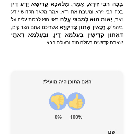
בָּכָה
רִבִּי
זֵירָא,
אָמַר,
מַלְאֲכָא
קַדִּישָׁא
יָדַע
דֵּין
בכה רבי זירא ומשבח את ר"א, אמר מלאך הקדוש יודע
יָאוּת
הוּא
לְמִבְכֵּי
עֲלָהּ
זאת,
ראוי הוא לבכות עליה על
זַכָּאִין
אַתּוּן
צַדִּיקַיָּא
ביהמ"ק.
אשריכם אתם הצדיקים,
דְּאַתּוּן
קַדִּישִׁין
בְּעָלְמָא
דֵין,
וּבְעָלְמָא
דְאָתֵי
שאתם קדושים בעולם הזה ובעולם הבא.
האם התוכן היה מועיל?
0%
100%
שם