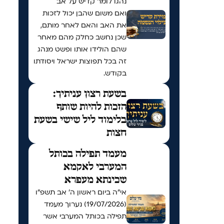
נהגו לומר קדיש על אב
ואם משום שהבן יכול לזכות
את האב והאם לאחר מותם,
שכן נחשב כחלק מהם מאחר
שהם הולידו אותו ופשט מנהג
זה בכל תפוצות ישראל ויסודתו
בקודש.
בשעת רצון עניתיך:
הזכות להיות שותף
בלימוד ליל שישי בשעת
חצות
מעמד תפילה בכותל
המערבי לאקמא
שכינתא מעפרא
אי"ה ביום ראשון ה׳ אב תשפ״ו
(19/07/2026) נערוך מעמד
תפילה בכותל המערבי אשר