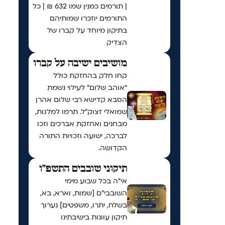
| תורמים כמנין שמו 632 ₪ | כל
התורמים יוזכרו שמותיהם
בתיקון מיוחד על קברו של
הצדיק
מושיבים ישיבה על קברו
קחו חלק בהחזקת כולל
“אוהב שלום” לעילוי נשמת
הסבא קדישא רבי שלום אהרן
שמואלי זצוק״ל. תרמו למלגות,
מבחנים ואחזקת אברכים וזכו
לברכה, ישועה וזכויות התורה
הקדושה.
תיקוני שובבים התשפ"ו
אי"ה בכל שבוע מימי
השובבי"ם [שמות, וארא, בא,
בשלח, יתרו, משפטים] נערוך
תיקון עוונות בישיבתינו