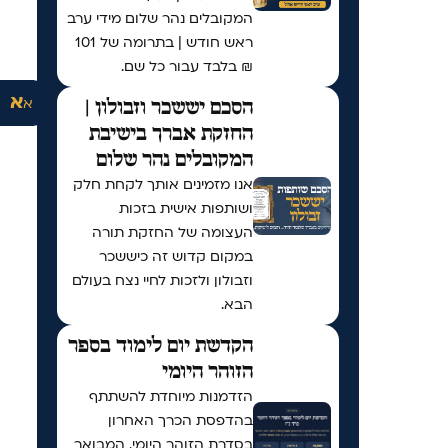
המקובלים נהר שלום מידי ערב
ראש חודש | בתרומה של 101
₪ בלבד עבור כל שם.
א
א
הסכם יששכר וזבולון |
החזקת אברך בישיבת
המקובלים נהר שלום
אנו מזמינים אותך לקחת חלק
ושותפות אישית בזכות
העצומה של החזקת תורה
במקום קדוש זה כיששכר
וזבולון ולזכות לחיי נצח בעולם
הבא.
הקדשת יום לימוד בספר
הזוהר היומי
הזדמנות מיוחדת להשתתף
בהדפסת הכרך האחרון
בסדרת הזוהר היומי, המבואר