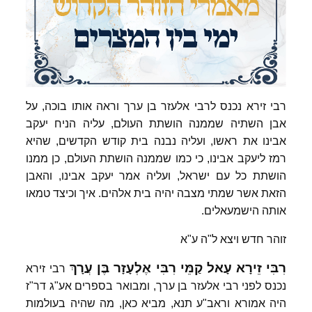
רבי זירא נכנס לרבי אלעזר בן ערך וראה אותו בוכה, על
אבן השתיה שממנה הושתת העולם, עליה הניח יעקב
אבינו את ראשו, ועליה נבנה בית קודש הקדשים, שהיא
רמז ליעקב אבינו, כי כמו שממנה הושתת העולם, כן ממנו
הושתת כל עם ישראל, ועליה אמר יעקב אבינו, והאבן
הזאת אשר שמתי מצבה יהיה בית אלהים. איך וכיצד טמאו
אותה הישמעאלים.
זוהר חדש ויצא ל"ה ע"א
רִבִּי
זֵירָא
עָאל
קַמֵּי
רִבִּי
אֶלְעָזָר
בֶּן
עֲרָךְ
רבי זירא
נכנס לפני רבי אלעזר בן ערך, ומבואר בספרים אע"ג דר"ז
היה אמורא וראב"ע תנא, מביא כאן, מה שהיה בעולמות