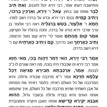
וְאַתְּ
תִּיב
והתישבה דעתו אמר, רבי זירא יכול להכנס,
לְבַר
עָאל
זֵירָא,
וְאַרְכִּין
בִּרְכּוֹי,
ואתה שב בחוץ.
ר'
וְיָתִיב
קַמֵּיהּ
נכנס רבי זירא וכרע על ברכיו וישב לפניו.
חָמָא
אֶלְעָזָר,
בָּטַשׁ
בְּרַגְלֵיהּ
ר'
ראה רבי אלעזר בן
ערך שרבי זירא כורע על ברכיו, והכה ברגליו על הקרקע,
אָמַר
קוּם
מֵהָתָם
ואמר לר' זירא קום מעל הרצפה,
וְתִיב
כְּאָרְחָךְ
קָם
וְיָתִיב
כְּאָרְחֵיהּ
ושב כדרכך,
קם ר'
זירא וישב כדרכו.
אָמַר
רִבִּי
זֵירָא,
הַאי
דְּמֹר
דְּהָוָה
בָּכֵי,
מַאי
חָזָא
אמר רבי זירא זה שכבודו היה בוכה, מה ראה שגרם לו כ"כ
אָמַר,
אַרְכַּבְתָּא
תְּבִירָא
סַגִּיאָה
דְּכָל
לבכות.
עָלְמָא
חָזֵינָא
אמר ר"א מרכבה שבורה גדולה, והיא
המרכבה של כל העולם ראיתי, כלומר ראיתי את המחזה
על אבן השתיה שהיא מרכבה של כל העולם, איך שיטמאו
הַהוּא
אותה הגוים והיא בצרה גדולה ובשבר גדול,
אַבְנָא
יַקִּירָא
קַדִּישָׁא
אותה האבן היקרה והמכובדת