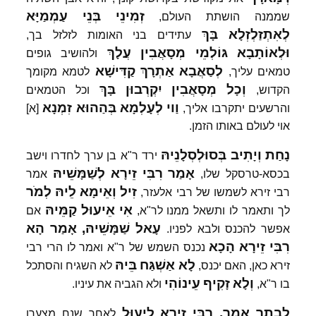
זְמִינֵי
בְּנֵי
עַמְמַיָּא
שממנה הושתת העולם,
לְאִתְזַלְזְלָא
בָּךְ
עתידים בני האומות לזלזל בך,
וּלְאוֹתָבָא
גּוֹלְמֵי
מְסָאֲבִין
עֲלָךְ
ולהושיב גופים
לְסַאֲבָא
אַתְרָךְ
קַדִּישָׁא
טמאים עליך,
לטמא מקומך
וְכָל
מְסָאֲבִין
יִקְרְבוּן
בָּךְ
הקדוש,
וכל הטמאים
וַוי
לְעָלְמָא
בְּהַהוּא
זִמְנָא
והרשעים יתקרבו אליך,
[א]
אוי לעולם באותו הזמן.
נָחַת
וְיָתִיב
בְּסוּלְסְלָנֵיהּ
ירד ר"א בן ערך לחדרו וישב
אָמַר
רִבִּי
זֵירָא
לְשַׁמָּשֵׁיהּ
בכסא-טרסקל שלו,
אמר
זִיל
וְאֵימָא
לֵיהּ
לְמֹר
רבי זירא לשמשו של רבי אלעזר,
אִי
אֵיעוּל
קַמֵּיהּ
לך ותאמר לו ותשאל ממנו לר"א,
אם
עָאל
שַׁמָּשֵׁיהּ,
אָמַר
הָא
אפשר להכנס ולבא לפניו.
רִבִּי
זֵירָא
הָכָא
נכנס השמש של ר"א ואמר לו הרי רבי
לָא
אַשְׁגַּח
בֵּיהּ
זירא כאן, האם יכנס,
לא השגיח והסתכל
וְלָא
זָקִיף
עֵינוֹהִי
בו ר"א,
ולא הגביה את עיניו.
לְבָתַר
אָמַר,
רִבִּי
זֵירָא
לֵיעוּל
לאחר שנח מצערו