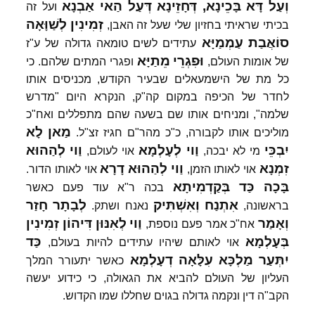
וְעַל
דָּא
בָּכֵינָא,
דְּחָזֵינָא
דְּעַל
הַאי
אַבְנָא
ועל זה
זְמִינִין
לְשַׁוָּאָה
בכיתי שראיתי בחזיון שלי שעל זה האבן,
סוֹאֲבַת
עַמְמַיָּא
עתידים לשים טומאה גדולה של ע"ז
וּפִגְרֵי
מֵתַיָּא
של אומות העולם,
ופגרי המתים שלהם. כי
כל מת של הישמעאלים שבעיר הקודש, מכניסים אותו
לחדר של הכיפה במקום קה"ק, הנקרא היום "מדרש
שלמה", ומניחים אותו שם בשעה שהם מתפללים ואח"כ
מַאן
לָא
מוליכים אותו לקבורה, כ"כ מהר"ם חגיז זצ"ל.
יִבְכֵּי
וַוי
לְעָלְמָא
וַוי
לְהַהוּא
מי לא יבכה,
אוי לעולם,
זִמְנָא
וַוי
לְהַהוּא
דָרָא
אוי לאותו הזמן,
אוי לאותו הדור.
בָּכָה
כַּד
בְּקַדְמִיתָא
בכה ר"א עוד פעם כאשר
אִתְנַח
וְאִשְׁתִּיק
לְבָתָר
חָזַר
בראשונה,
נאנח ושתק.
וְאָמַר
וַוי
לְאִנּוּן
דִּיהוֹן
זְמִינִין
אח"כ אמר פעם נוספת,
בְּעָלְמָא
כַּד
אוי לאותם שיהיו עתידים להיות בעולם,
יִתְּעַר
מַלְכָּא
עִלָּאָה
דְעָלְמָא
כאשר יתעורר המלך
העליון של העולם להביא את הגאולה, כי כידוע יעשה
הקב"ה דין ונקמה גדולה בגוים שחללו שמו הקדוש.