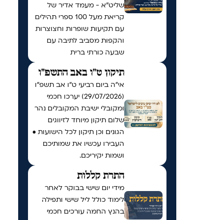
שליט״א - מעמד אדיר של
קריאת מעל 100 ספרי תהילים
עם תקיעות שופרות וחצוצרות
והקפות מסביב לתיבה עם
שבעה כורתי ברית
תיקון ט"ו באב התשפ"ו
אי"ה ביום רביעי ט״ו אב תשפ״ו
(29/07/2026) יערכו חכמי
ומקובלי ישיבת המקובלים נהר
שלום תיקון מיוחד לזיווגים
הגונים וכן תיקון לכל הישועות •
העבירו עכשיו את שמותיכם
ושמות יקיריכם.
התרת קללות
מידי יום שישי בבוקר לאחר
לימוד כולל ליל שישי ותפילה
בהנץ החמה עורכים חכמי