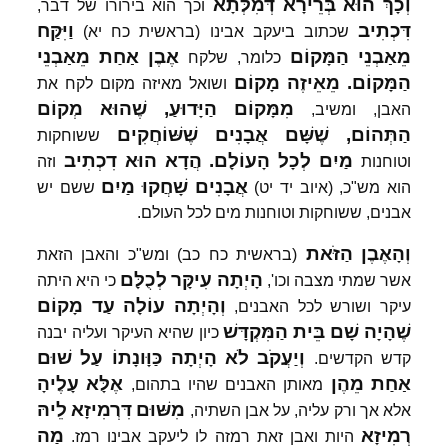
וְכָךְ
הוּא
בְּרֵירָא
דְּמִלְּתָא
וכך הוא בירורו של דבר,
דִּכְתִיב
וַיִּקַּח
שכתוב ביעקב אבינו (בראשית כח יא)
מֵאַבְנֵי
הַמָּקוֹם
אֶבֶן
אַחַת
מֵאַבְנֵי
כלומר, שלקח
הַמָּקוֹם.
מֵאֵיזֶה
מָקוֹם
ושואל מאיזה מקום לקח את
מִמָּקוֹם
הַיָּדוּעַ,
שֶׁהוּא
מְקוֹם
האבן, ומשיב,
הַתְּהוֹם,
שֶׁשָּׁם
אֲבָנִים
שֶׁשּׁוֹחֲקִים
ששוחקות
מַיִם
לְכָל
הָעוֹלָם.
הֲדָא
הוּא
דִכְתִיב
וטוחנות
וזה
אֲבָנִים
שָׁחֲקוּ
מַיִם
הוא מש"כ, (איוב יד יט)
ששם יש
אבנים, ששוחקות וטוחנות מים לכל העולם.
וְהָאֶבֶן
הַזֹּאת
(בראשית כח כב) ומש"כ והאבן הזאת
הָיְתָה
עִיקָּר
לְכֻלָּם
אשר שמתי מצבה וכו',
כי היא היתה
וְהָיְתָה
עוֹלָה
עַד
מָקוֹם
עיקר ושורש לכל האבנים,
שֶׁהָיָה
שָׁם
בֵּית
הַמִּקְדָּשׁ
כיון שהיא העיקר ועליה יבנה
וְיַעֲקֹב
לֹא
הָיְתָה
כַּוָּונָתוֹ
עַל
שׁוּם
קדש הקדשים.
אַחַת
מֵהֶן
אֶלָּא
עָלֶיהָ
מאותן האבנים שהיו בתהום,
מִשּׁוּם
דִּרְמִיזָא
לֵיהּ
אלא אך ורק עליה, על אבן השתיה,
רְמִיזָא
מַה
היות ואבן זאת רמזה לו ליעקב אבינו רמז.