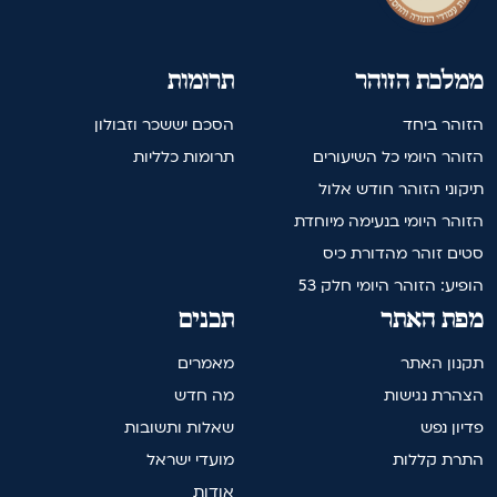
ממלכת הזוהר
תרומות
הזוהר ביחד
הסכם יששכר וזבולון
הזוהר היומי כל השיעורים
תרומות כלליות
תיקוני הזוהר חודש אלול
הזוהר היומי בנעימה מיוחדת
סטים זוהר מהדורת כיס
הופיע: הזוהר היומי חלק 53
מפת האתר
תכנים
תקנון האתר
מאמרים
הצהרת נגישות
מה חדש
פדיון נפש
שאלות ותשובות
התרת קללות
מועדי ישראל
אודות