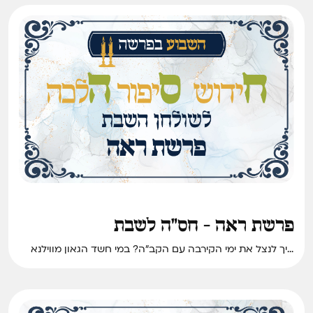
פרשת ראה - חס"ה לשבת
איך לנצל את ימי הקירבה עם הקב״ה? במי חשד הגאון מווילנא
שהוא מרגל עבור השלטונות? וממתי מתחילים לקרוא את תיקוני
הזוהר? • חידוש סיפור והלכה לשבת פרשת ראה