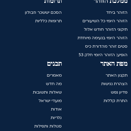
ממלכת הזוהר
תרומות
הזוהר ביחד
הסכם יששכר וזבולון
הזוהר היומי כל השיעורים
תרומות כלליות
תיקוני הזוהר חודש אלול
הזוהר היומי בנעימה מיוחדת
סטים זוהר מהדורת כיס
הופיע: הזוהר היומי חלק 53
מפת האתר
תכנים
תקנון האתר
מאמרים
הצהרת נגישות
מה חדש
פדיון נפש
שאלות ותשובות
התרת קללות
מועדי ישראל
אודות
גלריות
סגולות ותפילות