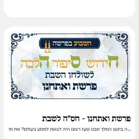
פרשת ואתחנן - חס"ה לשבת
מה ביקש המלך מבנו שעז רצונו היה לצאת למסע בעולם? את מי
פגשו שני בחורי ישיבת ראדין בעת שאיבדו דרכם מחוץ ליישוב?