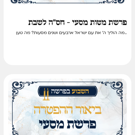
פרשת מטות מסעי - חס"ה לשבת
למה הוליך ה׳ את עם ישראל ארבעים ושנים מסעות? מה טען
הרב אלפנדרי כשדנו מדוע יש רעידות אדמה? ומה יעשה מי
שבירך על בשר ונזכר שאסור לאכלו בימים אלו? • חידוש סיפור
והלכה לשבת פרשת מטות מסעי