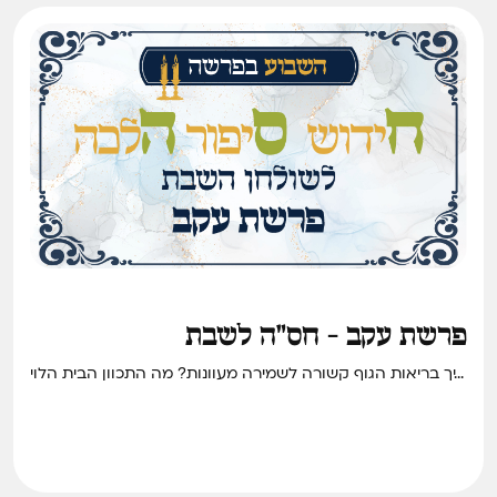
פרשת עקב - חס"ה לשבת
איך בריאות הגוף קשורה לשמירה מעוונות? מה התכוון הבית הלוי
ששאל את תלמידו שוב ושוב ׳מה אתה עושה׳? ומה צריך לכוון
באמירת ׳איה׳ בקדושה של תפילת מוסף? • חידוש סיפור והלכה
לשבת פרשת עקב