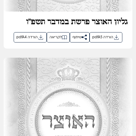
גליון האוצר פרשת במדבר תשפ"ו
pdfA5 הורדה
שיתוף
לקריאה
pdfA4 הורדה