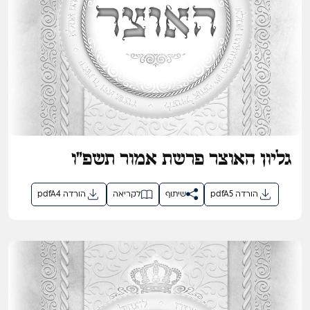
גליון האוצר פרשת אמור תשפ"ו
pdfA5 הורדה
שיתוף
לקריאה
pdfA4 הורדה