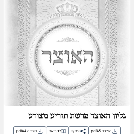
גליון האוצר פרשת תזריע מצורע
תשפ"ו
pdfA5 הורדה
שיתוף
לקריאה
pdfA4 הורדה