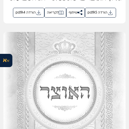
תשפ"ו
pdfA5 הורדה
שיתוף
לקריאה
pdfA4 הורדה
א
א