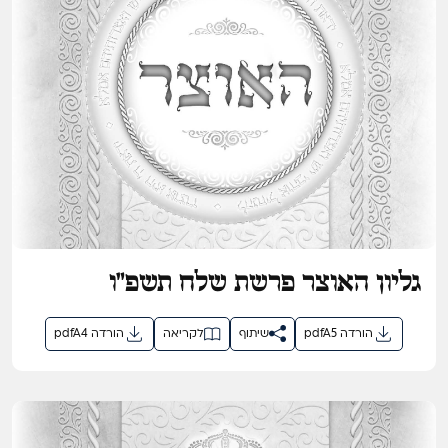
גליון האוצר פרשת שלח תשפ"ו
pdfA5 הורדה
שיתוף
לקריאה
pdfA4 הורדה