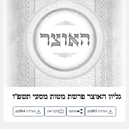
גליון האוצר פרשת מטות מסעי תשפ"ו
pdfA5 הורדה
שיתוף
לקריאה
pdfA4 הורדה