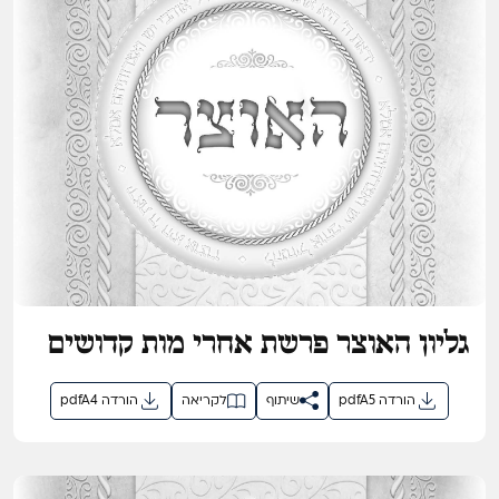
גליון האוצר פרשת אחרי מות קדושים
תשפ"ו
pdfA5 הורדה
שיתוף
לקריאה
pdfA4 הורדה