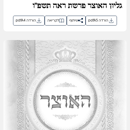
גליון האוצר פרשת ראה תשפ"ו
pdfA5 הורדה
שיתוף
לקריאה
pdfA4 הורדה