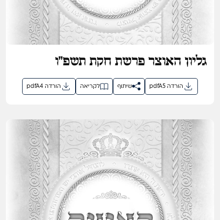
גליון האוצר פרשת חקת תשפ"ו
pdfA5 הורדה
שיתוף
לקריאה
pdfA4 הורדה