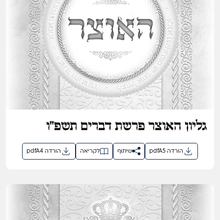
גליון האוצר פרשת דברים תשפ"ו
pdfA5 הורדה
שיתוף
לקריאה
pdfA4 הורדה