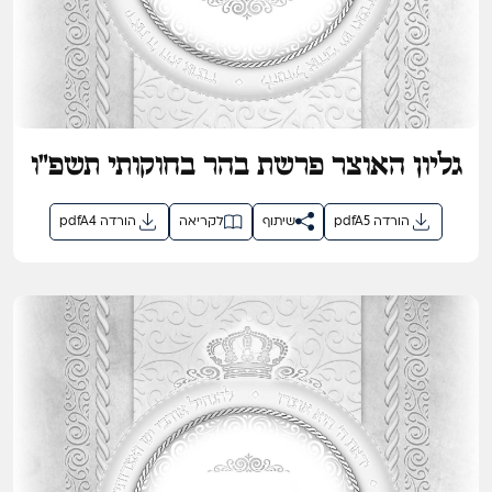
גליון האוצר פרשת בהר בחוקותי תשפ"ו
pdfA5 הורדה
שיתוף
לקריאה
pdfA4 הורדה