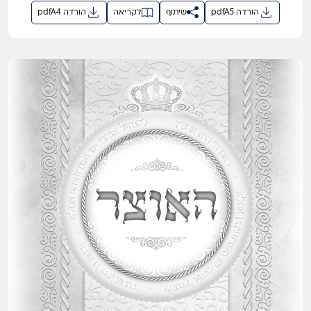
pdfA5 הורדה
שיתוף
לקריאה
pdfA4 הורדה