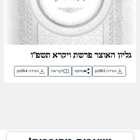
גליון האוצר פרשת ויקרא תשפ"ו
pdfA5 הורדה
שיתוף
לקריאה
pdfA4 הורדה