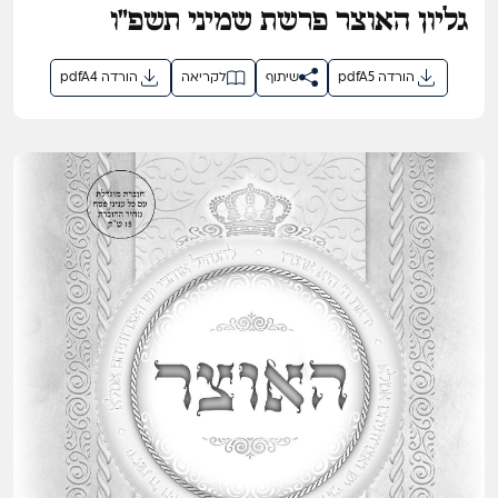
גליון האוצר פרשת שמיני תשפ"ו
pdfA5 הורדה
שיתוף
לקריאה
pdfA4 הורדה