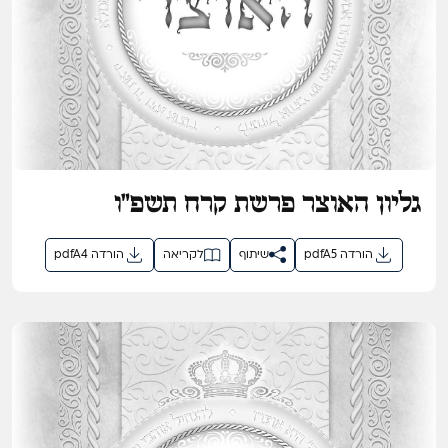
גליון האוצר פרשת קרח תשפ"ו
pdfA5 הורדה
שיתוף
לקריאה
pdfA4 הורדה