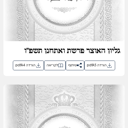
גליון האוצר פרשת ואתחנן תשפ"ו
pdfA5 הורדה
שיתוף
לקריאה
pdfA4 הורדה