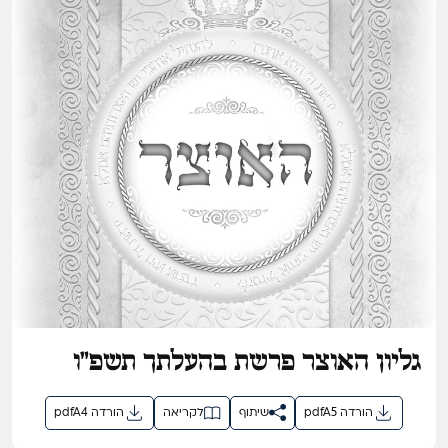
גליון האוצר פרשת בהעלתך תשפ"ו
pdfA5 הורדה
שיתוף
לקריאה
pdfA4 הורדה