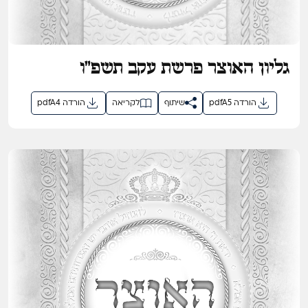
גליון האוצר פרשת עקב תשפ"ו
pdfA5 הורדה
שיתוף
לקריאה
pdfA4 הורדה