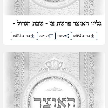
גליון האוצר פרשת צו - שבת הגדול -
חג הפסח תשפ"ו
pdfA5 הורדה
שיתוף
לקריאה
pdfA4 הורדה