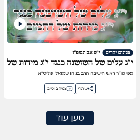
פנינים יקרים
י"ט אב תשפ"ו
י''ג עלים של השושנה כנגד י''ג מידות של
רחמים
מפי מו''ר ראש הישיבה הרב בניהו שמואלי שליט''א
שיתוף
צפיה ביוטיוב
טען עוד