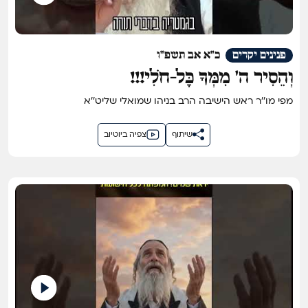
פנינים יקרים
כ"א אב תשפ"ו
וְהֵסִיר ה' מִמְּךָ כָּל-חֹלִי!!!
מפי מו''ר ראש הישיבה הרב בניהו שמואלי שליט''א
שיתוף
צפיה ביוטיוב