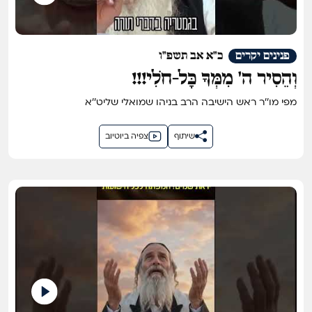
פנינים יקרים
כ"א אב תשפ"ו
וְהֵסִיר ה' מִמְּךָ כָּל-חֹלִי!!!
מפי מו''ר ראש הישיבה הרב בניהו שמואלי שליט''א
שיתוף
צפיה ביוטיוב