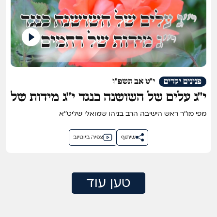
פנינים יקרים
י"ט אב תשפ"ו
י''ג עלים של השושנה כנגד י''ג מידות של
רחמים
מפי מו''ר ראש הישיבה הרב בניהו שמואלי שליט''א
שיתוף
צפיה ביוטיוב
טען עוד