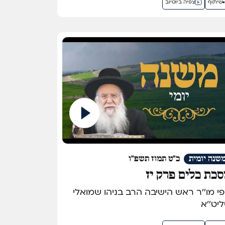
שיתוף
צפיה ביוטיוב
שנה יומית
כ"ט תמוז תשפ"ו
כת כלים פרק יז
מפי מו''ר ראש הישיבה הרב בניהו שמואלי
יט''א