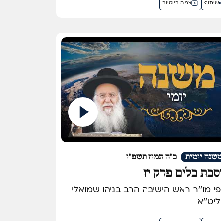
שיתוף
צפיה ביוטיוב
שנה יומית
כ"ה תמוז תשפ"ו
כת כלים פרק יז
מפי מו''ר ראש הישיבה הרב בניהו שמואלי
יט''א