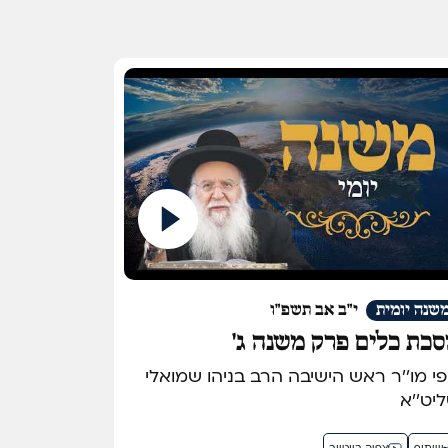
שנה יומית
י"ב אב תשפ"ו
כת כלים פרק משנה ג'
מפי מו''ר ראש הישיבה הרב בניהו שמואלי
יט''א