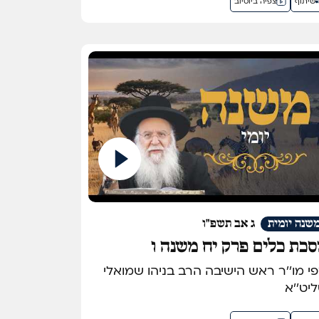
שיתוף
צפיה ביוטיוב
שנה יומית
ג אב תשפ"ו
כת כלים פרק יח משנה ו
מפי מו''ר ראש הישיבה הרב בניהו שמואלי
יט''א