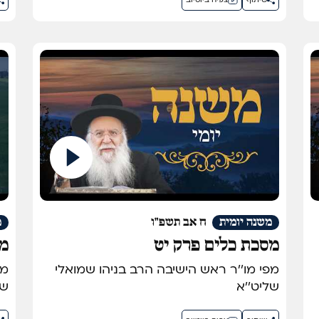
שיתוף
צפיה ביוטיוב
משנה יומית
ח אב תשפ"ו
מ
מסכת כלים פרק יט
מס
מפי מו''ר ראש הישיבה הרב בניהו שמואלי
שליט''א
של