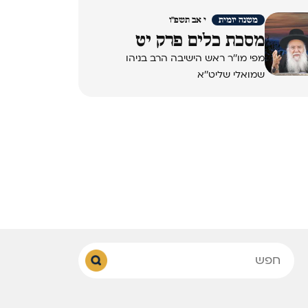
משנה יומית
י אב תשפ"ו
מסכת כלים פרק יט
מפי מו''ר ראש הישיבה הרב בניהו
שמואלי שליט''א