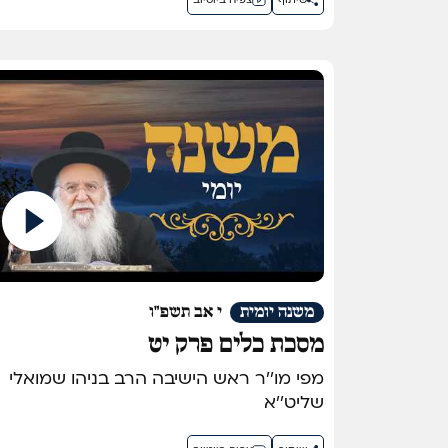
שיתוף
צפיה ביוטיוב
משנה יומית
י אב תשפ"ו
מסכת כלים פרק יט
מפי מו''ר ראש הישיבה הרב בניהו שמואלי
שליט''א