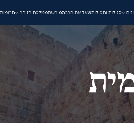
נים
סגולות ותפילות
שאל את הרב
המורשת
ממלכת הזוהר
תרומות
מית