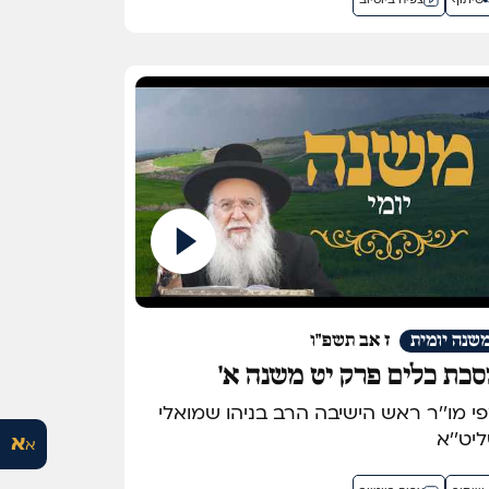
שיתוף
צפיה ביוטיוב
שנה יומית
ז אב תשפ"ו
כת כלים פרק יט משנה א'
מפי מו''ר ראש הישיבה הרב בניהו שמואלי
יט''א
א
א