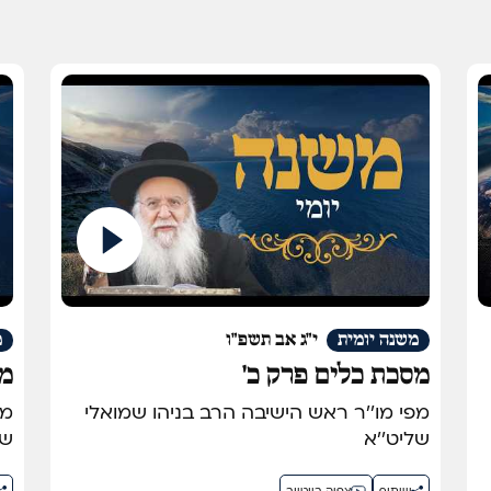
משנה יומית
י"ג אב תשפ"ו
מ
מסכת כלים פרק כ'
מס
מפי מו''ר ראש הישיבה הרב בניהו שמואלי
שליט''א
של