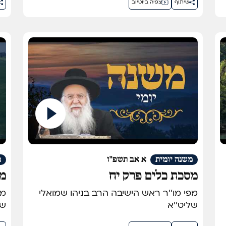
שיתוף
צפיה ביוטיוב
משנה יומית
א אב תשפ"ו
מ
מסכת כלים פרק יח
מס
מפי מו''ר ראש הישיבה הרב בניהו שמואלי
שליט''א
של