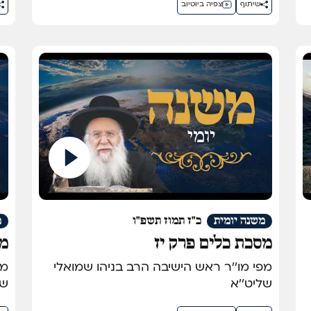
שיתוף
צפיה ביוטיוב
משנה יומית
כ"ז תמוז תשפ"ו
מ
מסכת כלים פרק יז
מס
מפי מו''ר ראש הישיבה הרב בניהו שמואלי
שליט''א
של