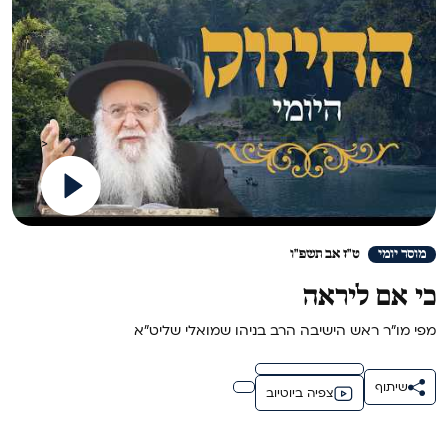
>
מוסר יומי
ט"ז אב תשפ"ו
כי אם ליראה
מפי מו"ר ראש הישיבה הרב בניהו שמואלי שליט"א
שיתוף
צפיה ביוטיוב