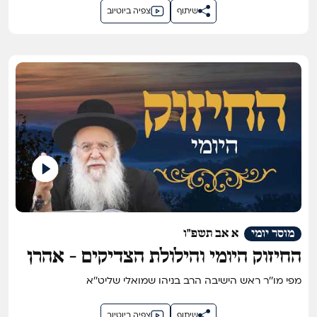
שיתוף
צפיה ביוטיוב
מוסר יומי
א אב תשפ"ו
החיזוק היומי והילולת הצדיקים - אהרן
הכהן, רבי יוסף זרוק זצ"ל
מפי מו''ר ראש הישיבה הרב בניהו שמואלי שליט''א
שיתוף
צפיה ביוטיוב