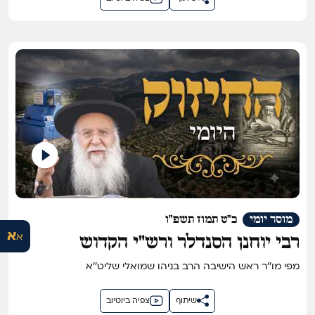
מוסר יומי
כ"ט תמוז תשפ"ו
א
א
רבי יוחנן הסנדלר ורש"י הקדוש
מפי מו''ר ראש הישיבה הרב בניהו שמואלי שליט''א
שיתוף
צפיה ביוטיוב