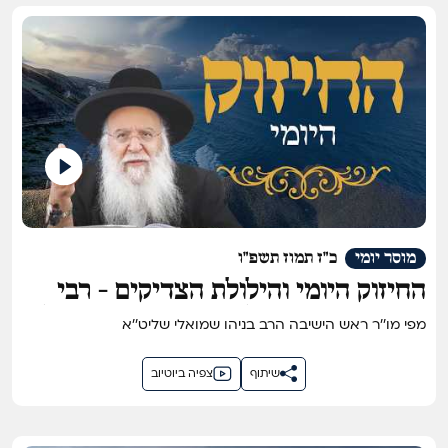
מוסר יומי
כ"ז תמוז תשפ"ו
החיזוק היומי והילולת הצדיקים - רבי
יעקב עדס, רבי אלעזר אבחוצירא זצ"ל
מפי מו''ר ראש הישיבה הרב בניהו שמואלי שליט''א
שיתוף
צפיה ביוטיוב