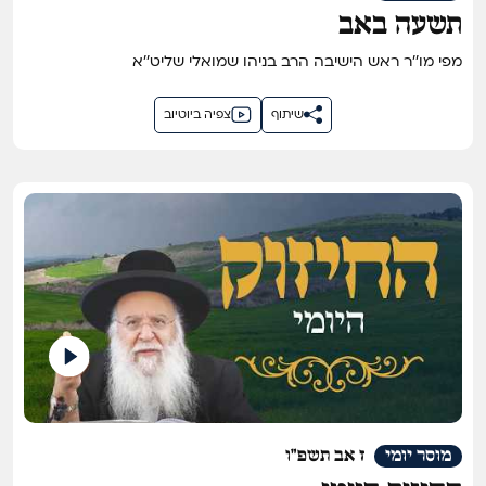
תשעה באב
מפי מו''ר ראש הישיבה הרב בניהו שמואלי שליט''א
שיתוף
צפיה ביוטיוב
מוסר יומי
ז אב תשפ"ו