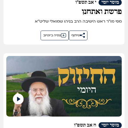
מוסר יומי
י אב תשפ"ו
פרשת ואתחנן
מפי מו''ר ראש הישיבה הרב בניהו שמואלי שליט''א
שיתוף
צפיה ביוטיוב
מוסר יומי
ח אב תשפ"ו