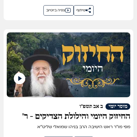
שיתוף
צפיה ביוטיוב
מוסר יומי
ב אב תשפ"ו
החיזוק היומי והילולת הצדיקים - ר'
שריה דביליצקי זצ"ל
מפי מו''ר ראש הישיבה הרב בניהו שמואלי שליט''א