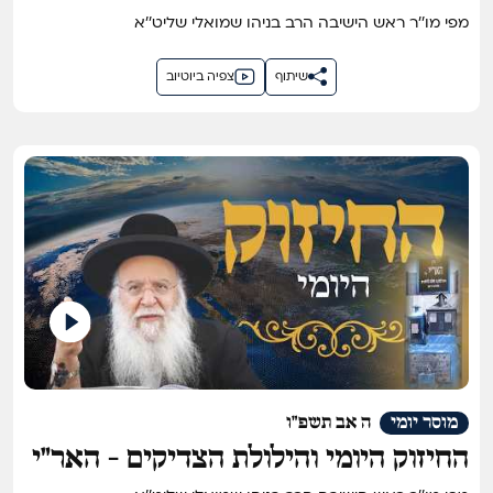
מפי מו''ר ראש הישיבה הרב בניהו שמואלי שליט''א
שיתוף
צפיה ביוטיוב
מוסר יומי
ה אב תשפ"ו
החיזוק היומי והילולת הצדיקים - האר"י
הקדוש, רבי אברהם חיון זי"ע