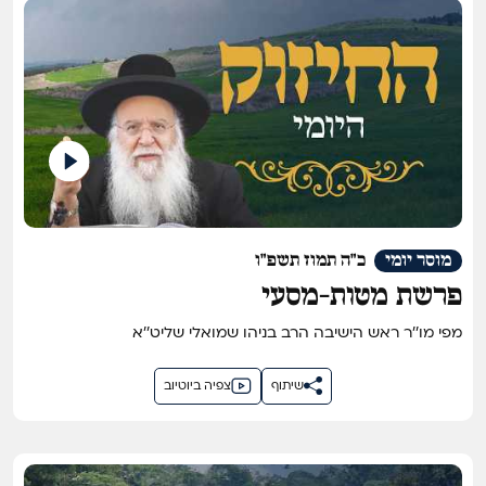
מוסר יומי
כ"ה תמוז תשפ"ו
פרשת מטות-מסעי
מפי מו''ר ראש הישיבה הרב בניהו שמואלי שליט''א
שיתוף
צפיה ביוטיוב