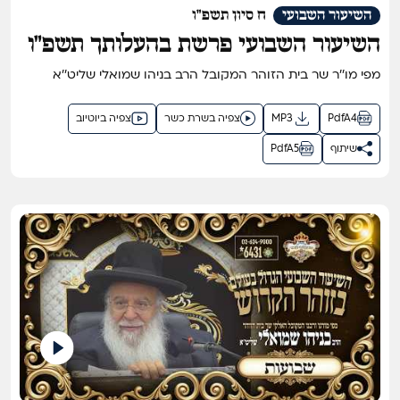
השיעור השבועי
ח סיון תשפ"ו
השיעור השבועי פרשת בהעלותך תשפ"ו
מפי מו''ר שר בית הזוהר המקובל הרב בניהו שמואלי שליט''א
PdfA4
MP3
צפיה בשרת כשר
צפיה ביוטיוב
שיתוף
PdfA5