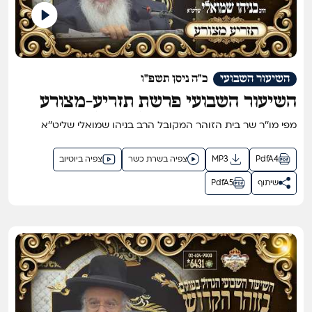
השיעור השבועי
כ"ה ניסן תשפ"ו
השיעור השבועי פרשת תזריע-מצורע
תשפ"ו - השיעור הגדול בתבל בזוהר
מפי מו''ר שר בית הזוהר המקובל הרב בניהו שמואלי שליט''א
הקדוש מפי שר בית הזוהר המקובל ר'
בניהו שמואלי שליט"א
PdfA4
MP3
צפיה בשרת כשר
צפיה ביוטיוב
שיתוף
PdfA5