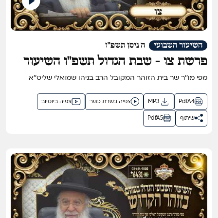
השיעור השבועי
ה ניסן תשפ"ו
פרשת צו - שבת הגדול תשפ"ו השיעור
הגדול בתבל בזוהר הקדוש מפי שר בית
מפי מו''ר שר בית הזוהר המקובל הרב בניהו שמואלי שליט''א
הזוהר המקובל ר' בניהו שמואלי שליט"א
PdfA4
MP3
צפיה בשרת כשר
צפיה ביוטיוב
שיתוף
PdfA5