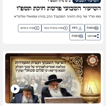
השיעור השבועי
כ"ט סיון תשפ"ו
השיעור השבועי פרשת חוקת תשפ"ו
מפי מו''ר שר בית הזוהר המקובל הרב בניהו שמואלי שליט''א
PdfA4
MP3
צפיה בשרת כשר
צפיה ביוטיוב
שיתוף
PdfA5