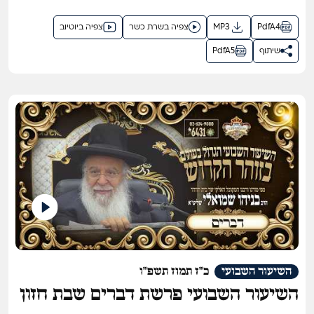
PdfA4
MP3
צפיה בשרת כשר
צפיה ביוטיוב
שיתוף
PdfA5
השיעור השבועי
כ"ז תמוז תשפ"ו
השיעור השבועי פרשת דברים שבת חזון
תשפ"ו