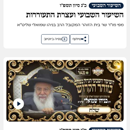
השיעור השבועי
כ"ג סיון תשפ"ו
השיעור השבועי ועצרת התעוררות
במלאות שנתיים לפטירתו של עמוד
מפי מו''ר שר בית הזוהר המקובל הרב בניהו שמואלי שליט''א
העולם הסבא קדישא רבי שלום שמואלי
זצוק"ל
שיתוף
צפיה ביוטיוב