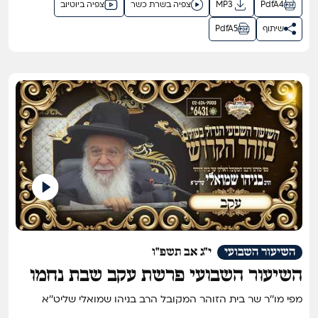
PdfA4
MP3
צפיה בשרת כשר
צפיה ביוטיוב
שיתוף
PdfA5
השיעור השבועי
י"ג אב תשפ"ו
השיעור השבועי פרשת עקב שבת נחמו
תשפ"ו
מפי מו''ר שר בית הזוהר המקובל הרב בניהו שמואלי שליט''א