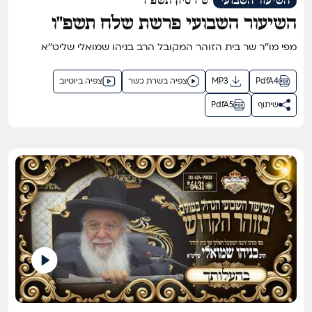
השיעור השבועי
ט"ו סיון תשפ"ו
השיעור השבועי פרשת שלח תשפ"ו
מפי מו''ר שר בית הזוהר המקובל הרב בניהו שמואלי שליט''א
PdfA4
MP3
צפיה בשרת כשר
צפיה ביוטיוב
שיתוף
PdfA5