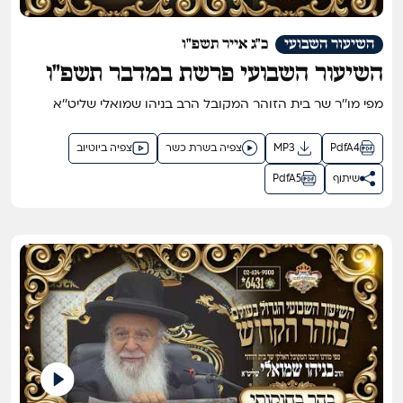
השיעור השבועי
כ"ג אייר תשפ"ו
השיעור השבועי פרשת במדבר תשפ"ו
מפי מו''ר שר בית הזוהר המקובל הרב בניהו שמואלי שליט''א
PdfA4
MP3
צפיה בשרת כשר
צפיה ביוטיוב
שיתוף
PdfA5