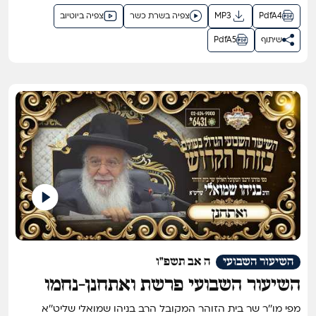
PdfA4
MP3
צפיה בשרת כשר
צפיה ביוטיוב
שיתוף
PdfA5
השיעור השבועי
ה אב תשפ"ו
השיעור השבועי פרשת ואתחנן-נחמו
תשפ"ו
מפי מו''ר שר בית הזוהר המקובל הרב בניהו שמואלי שליט''א