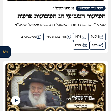
השיעור השבועי
א סיון תשפ"ו
השיעור השבועי חג השבועות פרשת
נשא התשפ"ו
מפי מו''ר שר בית הזוהר המקובל הרב בניהו שמואלי שליט''א
PdfA4
MP3
צפיה בשרת כשר
צפיה ביוטיוב
שיתוף
PdfA5
א
א