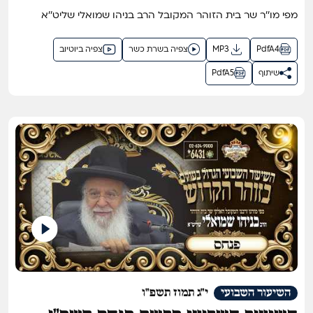
תשפ"ו
מפי מו''ר שר בית הזוהר המקובל הרב בניהו שמואלי שליט''א
PdfA4
MP3
צפיה בשרת כשר
צפיה ביוטיוב
שיתוף
PdfA5
השיעור השבועי
י"ג תמוז תשפ"ו