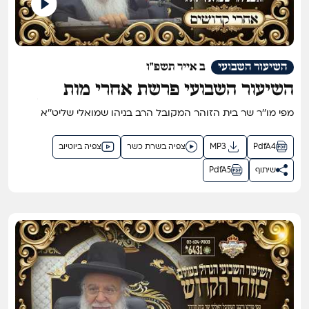
השיעור השבועי
ב אייר תשפ"ו
השיעור השבועי פרשת אחרי מות
קדושים תשפ"ו - השיעור הגדול בתבל
מפי מו''ר שר בית הזוהר המקובל הרב בניהו שמואלי שליט''א
בזוהר הקדוש מפי שר בית הזוהר
המקובל ר' בניהו שמואלי שליט"א
PdfA4
MP3
צפיה בשרת כשר
צפיה ביוטיוב
שיתוף
PdfA5