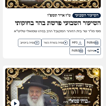
השיעור השבועי
ט"ז אייר תשפ"ו
השיעור השבועי פרשת בהר בחוקותי
תשפ"ו אתרא קדישא מירון - השיעור
מפי מו''ר שר בית הזוהר המקובל הרב בניהו שמואלי שליט''א
הגדול בתבל בזוהר הקדוש מפי שר בית
הזוהר המקובל ר' בניהו שמואלי שליט"א
PdfA4
MP3
צפיה בשרת כשר
צפיה ביוטיוב
שיתוף
PdfA5