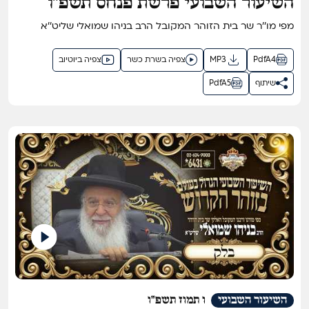
השיעור השבועי פרשת פנחס תשפ"ו
מפי מו''ר שר בית הזוהר המקובל הרב בניהו שמואלי שליט''א
PdfA4
MP3
צפיה בשרת כשר
צפיה ביוטיוב
שיתוף
PdfA5
השיעור השבועי
ו תמוז תשפ"ו