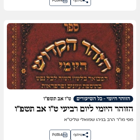
שיתוף
PdfA4
הזוהר היומי - כל השיעורים
ט"ו אב תשפ"ו
הזוהר היומי ליום רביעי ט״ו אב תשפ״ו
מפי מו''ר הרב בניהו שמואלי שליט''א
שיתוף
PdfA4