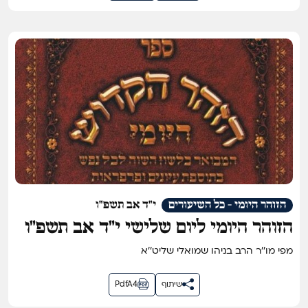
הזוהר היומי - כל השיעורים
י"ד אב תשפ"ו
הזוהר היומי ליום שלישי י״ד אב תשפ״ו
מפי מו''ר הרב בניהו שמואלי שליט''א
שיתוף
PdfA4