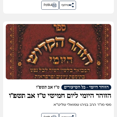
שיתוף
PdfA4
הזוהר היומי - כל השיעורים
ט"ז אב תשפ"ו
הזוהר היומי ליום חמישי ט״ז אב תשפ״ו
מפי מו''ר הרב בניהו שמואלי שליט''א