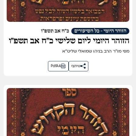
הזוהר היומי - כל השיעורים
כ"ח אב תשפ"ו
הזוהר היומי ליום שלישי כ״ח אב תשפ״ו
מפי מו''ר הרב בניהו שמואלי שליט''א
שיתוף
PdfA4