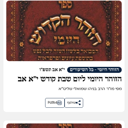
הזוהר היומי - כל השיעורים
י"א אב תשפ"ו
הזוהר היומי ליום שבת קודש י״א אב
תשפ״ו
מפי מו''ר הרב בניהו שמואלי שליט''א
שיתוף
PdfA4