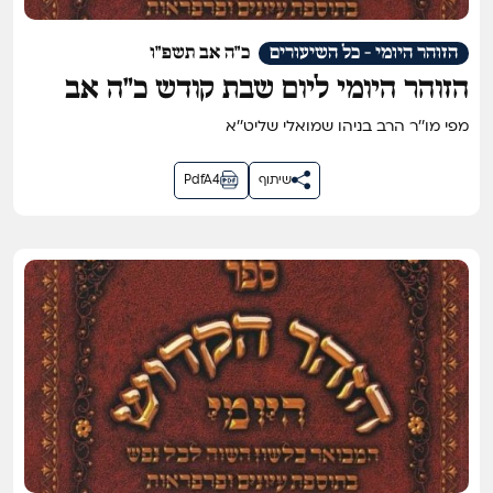
הזוהר היומי - כל השיעורים
כ"ה אב תשפ"ו
הזוהר היומי ליום שבת קודש כ״ה אב
תשפ״ו
מפי מו''ר הרב בניהו שמואלי שליט''א
שיתוף
PdfA4