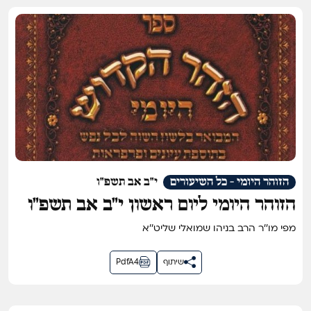
הזוהר היומי - כל השיעורים
י"ב אב תשפ"ו
הזוהר היומי ליום ראשון י״ב אב תשפ״ו
מפי מו''ר הרב בניהו שמואלי שליט''א
שיתוף
PdfA4