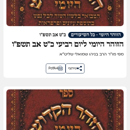
הזוהר היומי - כל השיעורים
כ"ט אב תשפ"ו
הזוהר היומי ליום רביעי כ״ט אב תשפ״ו
מפי מו''ר הרב בניהו שמואלי שליט''א
שיתוף
PdfA4