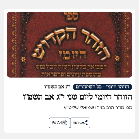
הזוהר היומי - כל השיעורים
י"ג אב תשפ"ו
הזוהר היומי ליום שני י״ג אב תשפ״ו
מפי מו''ר הרב בניהו שמואלי שליט''א
שיתוף
PdfA4