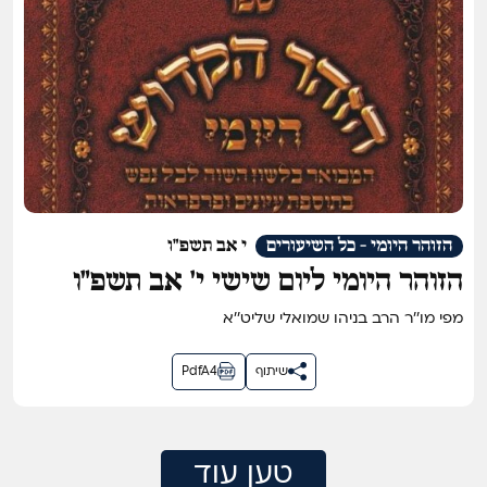
הזוהר היומי - כל השיעורים
י אב תשפ"ו
הזוהר היומי ליום שישי י׳ אב תשפ״ו
מפי מו''ר הרב בניהו שמואלי שליט''א
שיתוף
PdfA4
טען עוד