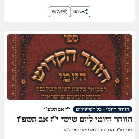
שיתוף
PdfA4
הזוהר היומי - כל השיעורים
י"ז אב תשפ"ו
הזוהר היומי ליום שישי י״ז אב תשפ״ו
מפי מו''ר הרב בניהו שמואלי שליט''א