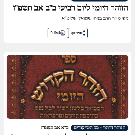
הזוהר היומי ליום רביעי כ״ב אב תשפ״ו
מפי מו''ר הרב בניהו שמואלי שליט''א
שיתוף
PdfA4
הזוהר היומי - כל השיעורים
כ"א אב תשפ"ו