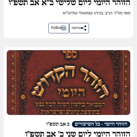
הזוהר היומי ליום שלישי כ״א אב תשפ״ו
מפי מו''ר הרב בניהו שמואלי שליט''א
שיתוף
PdfA4
הזוהר היומי - כל השיעורים
כ אב תשפ"ו
הזוהר היומי ליום שני כ׳ אב תשפ״ו