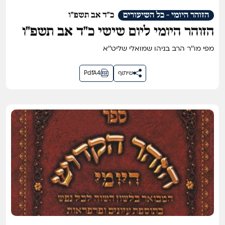
הזוהר היומי - כל השיעורים
כ"ד אב תשפ"ו
הזוהר היומי ליום שישי כ״ד אב תשפ״ו
מפי מו''ר הרב בניהו שמואלי שליט''א
שיתוף
PdfA4