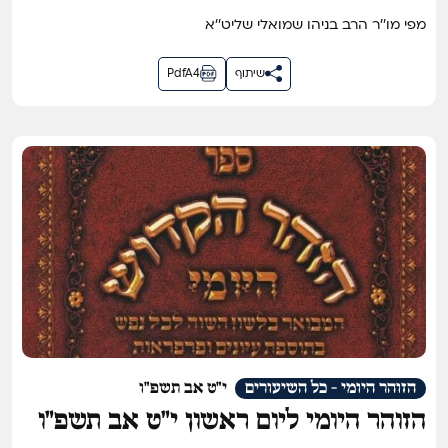
מפי מו''ר הרב בניהו שמואלי שליט''א
שיתוף
PdfA4
הזוהר היומי - כל השיעורים
י"ט אב תשפ"ו
הזוהר היומי ליום ראשון י״ט אב תשפ״ו