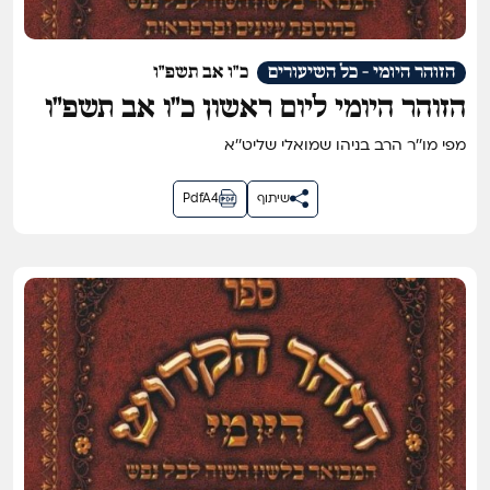
הזוהר היומי - כל השיעורים
כ"ו אב תשפ"ו
הזוהר היומי ליום ראשון כ״ו אב תשפ״ו
מפי מו''ר הרב בניהו שמואלי שליט''א
שיתוף
PdfA4