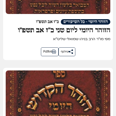
הזוהר היומי - כל השיעורים
כ"ז אב תשפ"ו
הזוהר היומי ליום שני כ״ז אב תשפ״ו
מפי מו''ר הרב בניהו שמואלי שליט''א
שיתוף
PdfA4