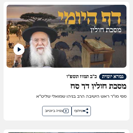
גמרא יומית
כ"ב תמוז תשפ"ו
מסכת חולין דך סח
מפי מו''ר ראש הישיבה הרב בניהו שמואלי שליט''א
שיתוף
צפיה ביוטיוב