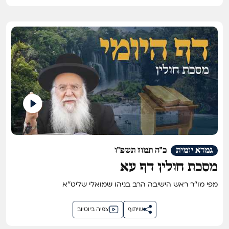
גמרא יומית
כ"ה תמוז תשפ"ו
מסכת חולין דף עא
מפי מו''ר ראש הישיבה הרב בניהו שמואלי שליט''א
שיתוף
צפיה ביוטיוב