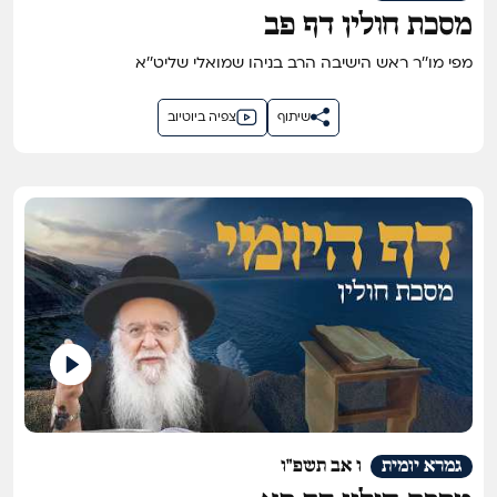
מסכת חולין דף פב
מפי מו''ר ראש הישיבה הרב בניהו שמואלי שליט''א
שיתוף
צפיה ביוטיוב
גמרא יומית
ו אב תשפ"ו