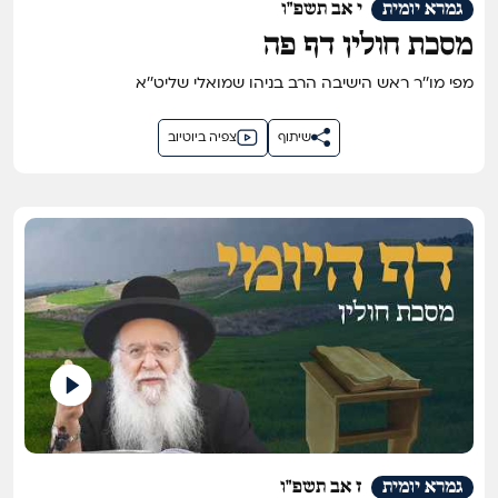
גמרא יומית
י אב תשפ"ו
מסכת חולין דף פה
מפי מו''ר ראש הישיבה הרב בניהו שמואלי שליט''א
שיתוף
צפיה ביוטיוב
גמרא יומית
ז אב תשפ"ו