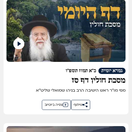
גמרא יומית
כ"א תמוז תשפ"ו
מסכת חולין דף סז
מפי מו''ר ראש הישיבה הרב בניהו שמואלי שליט''א
שיתוף
צפיה ביוטיוב