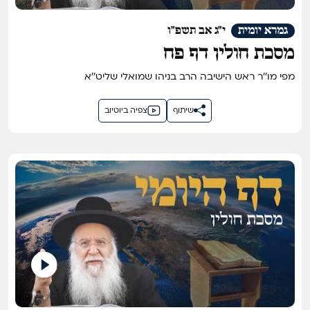
גמרא יומית
י"ג אב תשפ"ו
מסכת חולין דף פח
מפי מו''ר ראש הישיבה הרב בניהו שמואלי שליט''א
שיתוף
צפיה ביוטיוב