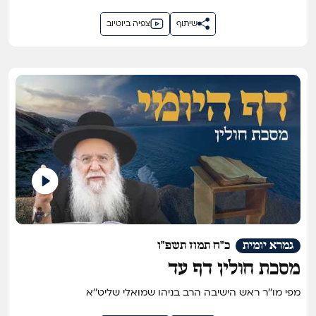
שיתוף
צפיה ביוטיוב
גמרא יומית
כ"ח תמוז תשפ"ו
מסכת חולין דף עד
מפי מו''ר ראש הישיבה הרב בניהו שמואלי שליט''א