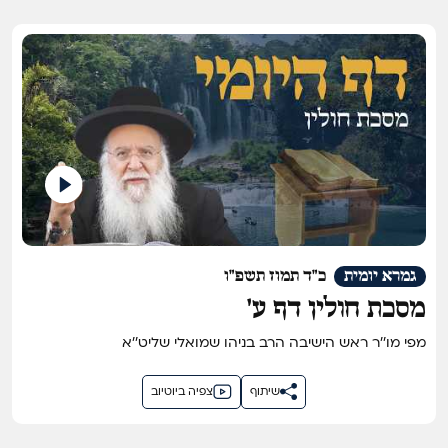
גמרא יומית
כ"ד תמוז תשפ"ו
מסכת חולין דף ע'
מפי מו''ר ראש הישיבה הרב בניהו שמואלי שליט''א
שיתוף
צפיה ביוטיוב