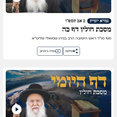
גמרא יומית
כ אב תשפ"ו
מסכת חולין דף כה
מפי מו''ר ראש הישיבה הרב בניהו שמואלי שליט''א
שיתוף
צפיה ביוטיוב