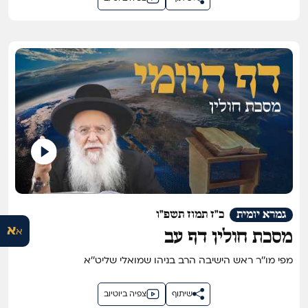
גמרא יומית
כ"ז תמוז תשפ"ו
א
א
מסכת חולין דף עב
מפי מו''ר ראש הישיבה הרב בניהו שמואלי שליט''א
שיתוף
צפיה ביוטיוב