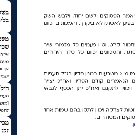
בשעת
אמר הפסוקים ולשם יחוד, וילבש השק
בלימ
עינן לאשתדלא ביקרך. והמכוונים יכוונו
מעמ
מור קי"ט, וט"ו פעמים כל מזמורי שיר
שכי
תר, והמכוונים יכוונו כל סדר היחודים
מעמד
אך ו
יעשה סדר הפדיון ויזמין לעצמו מ 2 מטבעות כמנין פדיון רג"ל תעניות
יקבל
 הנאמרים קודם הפדיון ואח"כ יצייר
ווין לתקנם ואח"כ יתן הכסף לגבאי
הילו
מעמד 
[מוק
טות לצדקה ויכוין לתקן בהם שמות אחו'
לתפיל
וקים המסודרים.
מכיר
.
זקן 