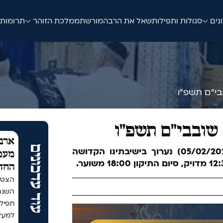
נים
סגולות ותפילות
שאל את הרב
המורשת
ממלכת הזוהר
תרומות
בבי"ם תשפ"ו
 שובבי"ם תשפ"ו
ארבע
עוד עדכונים
אי"ה ביום חמישי י״ח שבט תשפ״ו (05/02/2026) נערוך בישיבתינו הקדושה
מעמד
החד
הצטר
תפיל