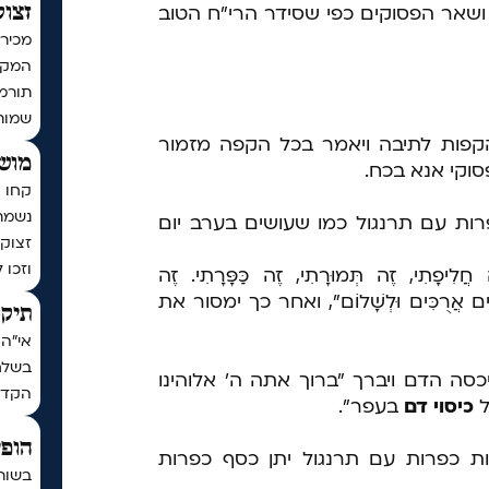
שאר הפסוקים כפי שסידר הרי"ח הטוב
זצוק
מכירי
המקוב
שמות
פות לתיבה ויאמר בכל הקפה מזמור
מושי
פסוקי אנא בכח.
קחו ח
נשמת
רות עם תרנגול כמו שעושים בערב יום
זצוק״
וזכו 
ִי, זֶה תְּמוּרָתִי, זֶה כַּפָּרָתִי. זֶה
ם טוֹבִים אֲרֻכִּים וּלְשָׁלוֹם", ואחר כך ימסור את
תיקו
אי"ה 
בשלח,
ה הדם ויברך "ברוך אתה ה' אלוהינו
הקדו
ל
כיסוי דם
בעפר".
הופי
ת כפרות עם תרנגול יתן כסף כפרות
בשור