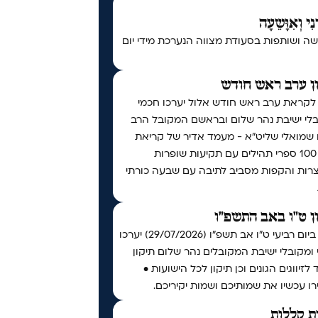
נִי וְאִוָּשֵעָה
ה ושותפות בסעודת מצווה הנערכת מידי יום
ן ערב ראש חודש
 לקראת ערב ראש חודש אלול יערכו חכמי
בלי ישיבת נהר שלום ובראשם המקובל הרב
ו שמואלי שליט״א - מעמד אדיר של קריאת
מעל 100 ספרי תהילים עם תקיעות שופרות
צרות והקפות מסביב לתיבה עם שבעה כורתי
ן ט"ו באב התשפ"ו
אי"ה ביום רביעי ט״ו אב תשפ״ו (29/07/2026) יערכו
ומקובלי ישיבת המקובלים נהר שלום תיקון
 לזיווגים הגונים וכן תיקון לכל הישועות •
ו עכשיו את שמותיכם ושמות יקיריכם.
ת קללות