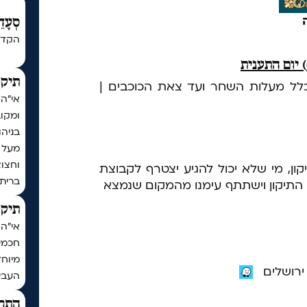
סְעָדֵ
הקדש
תיקו
כלל מעלות השחר ועד צאת הכוכבים |
אי"ה
ומקו
בניה
וחצו
ון, מי שלא יכול להגיע יצטרף לקבוצת
ברית
 התיקון וישתתף עימנו מהמקום שנמצא
תיקו
חכמי 
מיוחד
העביר
התר