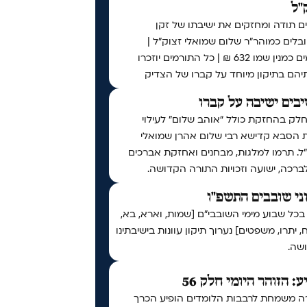
"ל
ם תודה ומחזקים את ישיבתו של זקן
לים כמוהר"ר שלום שמואלי זצוק"ל |
תורמים כמנין שמו 632 ₪ | כל התורמים יוזכרו
יהם בתיקון מיוחד על קברו של הצדיק
בים ישיבה על קברו
לק בהחזקת כולל “אוהב שלום” לעילוי
 הסבא קדישא רבי שלום אהרן שמואלי
ל. תרמו למלגות, מבחנים ואחזקת אברכים
לברכה, ישועה וזכויות התורה הקדושה.
ני שובבים התשפ"ו
בכל שבוע מימי השובבי"ם [שמות, וארא, בא,
 יתרו, משפטים] נערוך תיקון עוונות בישיבתינו
שה.
ע: הזוהר היומי חלק 56
ה משמחת לרבבות הלומדים הופיע הכרך