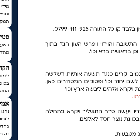
מידי 
ותפיל
המקו
קו כל התורה 0799-111-925.
סטים
שובה והוידוי ויפרש העון הנז' בתוך
בשעה
 וכן בראשית ברא וכו'.
מהדורת כ
הקדש
מים קרים כנגד תשעה אותיות דשלשה
לימוד
שם יחוד וכו' ופסוקים המסודרים כאן.
בכוונ
ונת ויקרא אלהים ליבשה ארץ וכו'
החסד
ו.
אמיר
ידיו ויעשה סדר התשליך ויקרא בתחילה
נהגו 
 בכוונת נוצר חסד לאלפים.
לזכו
כחלק
ג מטבעות.
זה בכ