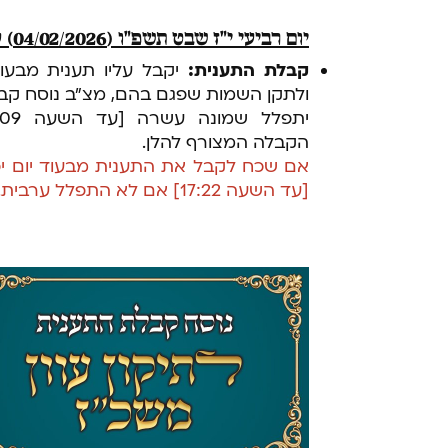
יום רביעי י״ז שבט תשפ״ו (04/02/2026) ערב התענית
קבלת התענית:
יקבל עליו תענית מבעוד
ולתקן השמות שפגם בהם, מצ"ב נוסח קב
הקבלה המצורף להלן.
אם שכח לקבל את התענית מבעוד יום יכ
[עד השעה 17:22] אם לא התפלל ערבית.