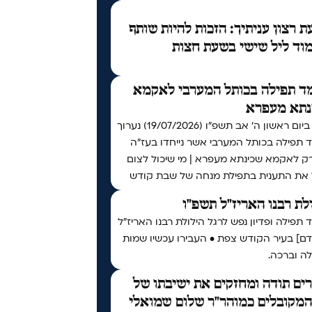
 רצון עניתיך: הזכות להיות שותף
וד ליל שישי בשעת חצות
ד תפילה בכותל המערבי לאקמא
נתא מעפרא
אי"ה ביום ראשון ה׳ אב תשפ״ו (19/07/2026) נערוך
 תפילה בכותל המערבי אשר נייחדו בעז"ה
רק לאקמא שכינתא מעפרא | מי שיכול לצום
 את התענית בתפילת מנחה של שבת קודש
לת רבנו האריז"ל תשפ"ו
תפילה ופדיון נפש לרגל הילולת רבנו האריז"ל
דם] בעיר הקודש צפת • העבירו עכשיו שמות
ה וברכה.
ים תודה ומחזקים את ישיבתו של
המקובלים כמוהר"ר שלום שמואלי