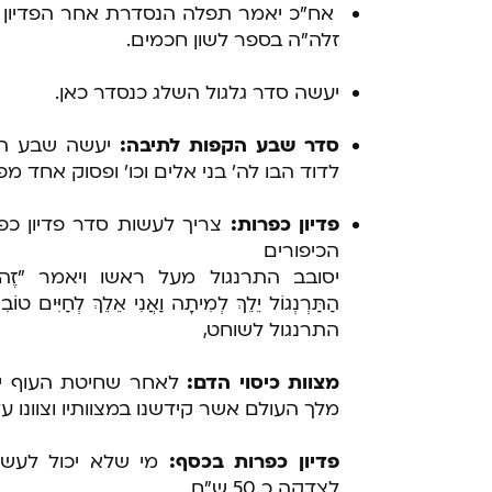
אח"כ יאמר תפלה הנסדרת אחר הפדיון ו
זלה"ה בספר לשון חכמים.
יעשה סדר גלגול השלג כנסדר כאן.
סדר שבע הקפות לתיבה
:
יעשה שבע הק
לדוד הבו לה' בני אלים וכו' ופסוק אחד מ
פדיון כפרות:
צריך לעשות סדר פדיון כפ
הכיפורים
יסובב התרנגול מעל ראשו ויאמר "זֶה חֲלִיפָת
הַתַּרְנְגוֹל יֵלֵךְ לְמִיתָה וַאֲנִי אֵלֵךְ לְחַיִּי
התרנגול לשוחט,
מצוות כיסוי הדם:
לאחר שחיטת העוף יכס
מלך העולם אשר קידשנו במצוותיו וצוונו ע
פדיון כפרות בכסף:
מי שלא יכול לעשו
לצדקה כ 50 ש"ח.