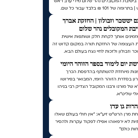
 בישיבת המקובלים נהר שלום מידי ערב ראש
ומה של 101 ₪ בלבד עבור כל שם.
 יששכר וזבולון | החזקת אברך
בת המקובלים נהר שלום
זמינים אותך לקחת חלק ושותפות אישית
ת העצומה של החזקת תורה במקום קדוש זה
ר וזבולון ולזכות לחיי נצח בעולם הבא.
ת יום לימוד בספר הזוהר היומי
נות מיוחדת להשתתף בהדפסת הכרך
ן בסדרת הזוהר היומי, המבואר בפירושו
 של מורנו ורבנו המקובל הצדיק רבי בניהו
י שליט״א.
נהרות גן עדן
 מרן הרש"ש זיע"א: "אין חולי בעולם שאלו
ות לא ירפאוהו אפילו לפקוד עקרות ולהסיר
ות כולם"