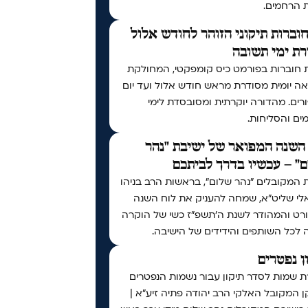
ת הרחמים.
וברות תיקוני הזוהר לחודש אלול
ת ימי תשובה
 חוברות בפורמט כיס קומפקטי, המחולקת
ה יומית מסודרת מראש חודש אלול ועד יום
רים. מהדורה יוקרתית ומסובסדת לימי
ים והסליחות.
השנה המפואר של ישיבת "נהר
" – עכשיו בדרך לביתכם
 המקובלים "נהר שלום", בראשות הרב בניהו
לי שליט"א, שמחה להעניק את לוח השנה
רט והמהודר לשנת ה'תשפ"ז כשי של הוקרה
 לכל השותפים והידידים של הישיבה.
ן נפטרים
ת שמות לסדר תיקון עבור נשמות הנפטרים
 המקובל האלקי הרב יהודה פתיה זיע"א |