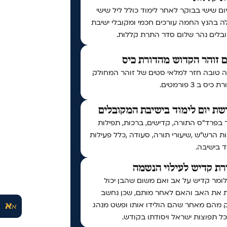
יום שישי בבוקר לאחר לימוד כולל ליל שישי
ה בהנץ החמה עורכים חכמי ומקובלי ישיבת
בלים נהר שלום סדר התרת קללות.
 זוהר הקדוש מהדורת כיס
 טובה חזר למלאי סטים של זוהר המחולק
יס ב 3 פורמטים.
ת יום לימוד בישיבת המקובלים
 בפרד"ס התורה, קדישים, ברכות, תפילות
ות הרש"ש ,שיעורי תורה, סעודה ,כלל פעילות
 בישיבה.
ת קדיש לעילוי הנשמה
לומר קדיש על אב ואם משום שהבן יכול
ת את האב והאם לאחר מותם, שכן נחשב
א
 מהם מאחר שהם הולידו אותו ופשט מנהג
א
ל תפוצות ישראל ויסודתו בקודש.