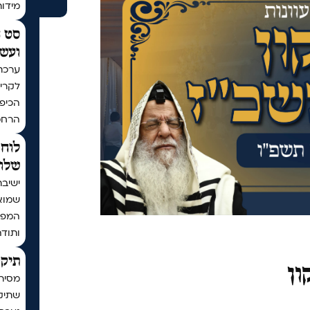
מידו
סט ח
ועשר
ערכת
לקריא
הכיפו
הרחמ
לוח 
שלום
ישיבת
שמוא
המפו
ותודה
תיקו
ון
מסיר
שתיקן