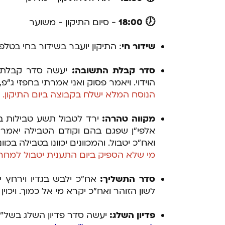
🕖 18:00
- סיום התיקון - משוער
שידור חי
: התיקון יועבר בשידור בחי בטלפון בלבד 
סדר קבלת התשובה:
יעשה סדר קבלת הת
הוידוי. ויאמר פסוק ואני אמרתי בחפזי ג"פ,
הנוסח המלא ישלח בקבוצה ביום התיקון.
מקווה טהרה:
ירד לטבול תשע טבילות ב
אלפי"ן שפגם בהם וקודם הטבילה יאמר ל
ואח"כ יטבול. והמכוונים יכוונו בטבילה בכו
מי שלא הספיק ביום התענית יטבול למחרת
סדר התשליך:
אח"כ ילבש בגדיו וירחץ 
לשון הזוהר ואח"כ יקרא מי אל כמוך. ויכוין
פדיון השלג:
יעשה סדר פדיון השלג בשל"