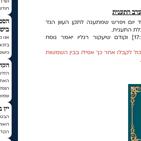
נערך
חודש | בתר
הסכם
 יום ויפרש שמתענה לתקן העוון הנז'
לת התענית.
בישי
יתפלל שמונה עשרה [עד השעה 17:09] וקודם שיעקור רגליו יאמר נוסח
אנו מ
בזכו
ול לקבלו אחר כך אפילו בבין השמשות
כיששכ
הקדש
הזדמ
האחרו
הנפלא
שמואל
יין 
הבטחת
האותי
הקדח