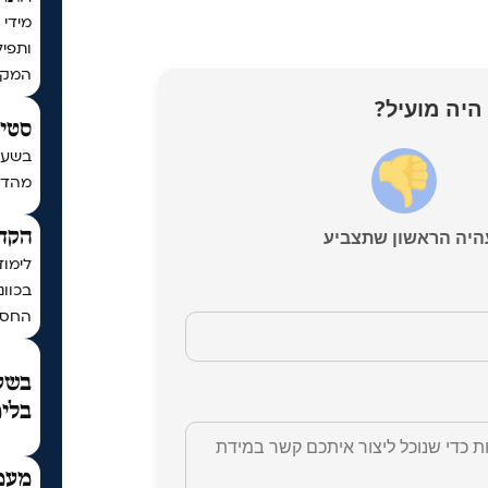
מידי 
ותפיל
המקו
היה מועיל?
סטים
בשעה
מהדורת כ
היה הראשון שתצביע
הקדש
לימוד
בכוונ
החסד
בשעת
בלימ
מעמ