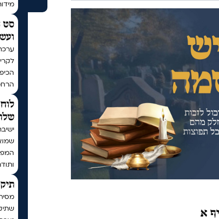
מידו
סט ח
ועשר
ערכת
לקריא
הכיפו
הרחמ
לוח 
שלום
ישיבת
שמוא
המפו
ותודה
תיקו
מסיר
שתיקן
יף א