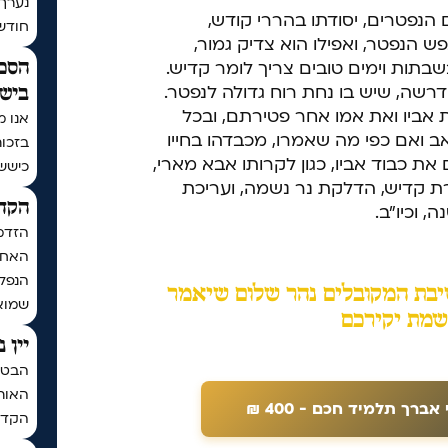
נערך
הנפטרים, יסודתו בהררי קודש,
חודש | בתר
 הנפטר, ואפילו הוא צדיק גמור,
שבתות וימים טובים צריך לומר קדיש.
הסכם
רשה, שיש בו נחת רוח גדולה לנפטר.
בישי
 אביו ואת אמו אחר פטירתם, ובכל
אנו מ
אב ואם כפי מה שאמרו, מכבדהו בחייו
בזכו
 את כבוד אביו, כגון לקרותו אבא מארי,
כיששכ
רת קדיש, הדלקת נר נשמה, ועריכת
הקדש
 וכיו"ב.
הזדמ
האחרו
הנפלא
יבת המקובלים נהר שלום שיאמר
שמואל
שמת יקירכם
יין 
הבטחת
האותי
ך תלמיד חכם - 400 ₪
הקדח