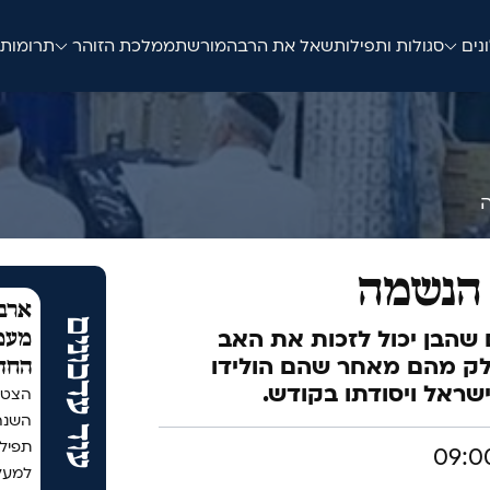
נים
סגולות ותפילות
שאל את הרב
המורשת
ממלכת הזוהר
תרומות
 הנשמה
ארבע
עוד עדכונים
 שהבן יכול לזכות את האב
מעמד
לק מהם מאחר שהם הולידו
החד
שראל ויסודתו בקודש.
הצטר
תפיל