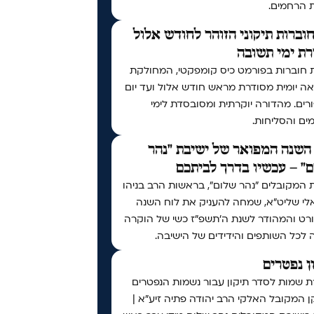
ת הרחמים.
וברות תיקוני הזוהר לחודש אלול
ת ימי תשובה
 חוברות בפורמט כיס קומפקטי, המחולקת
ה יומית מסודרת מראש חודש אלול ועד יום
רים. מהדורה יוקרתית ומסובסדת לימי
ים והסליחות.
השנה המפואר של ישיבת "נהר
" – עכשיו בדרך לביתכם
 המקובלים "נהר שלום", בראשות הרב בניהו
לי שליט"א, שמחה להעניק את לוח השנה
רט והמהודר לשנת ה'תשפ"ז כשי של הוקרה
 לכל השותפים והידידים של הישיבה.
ן נפטרים
ת שמות לסדר תיקון עבור נשמות הנפטרים
 המקובל האלקי הרב יהודה פתיה זיע"א |