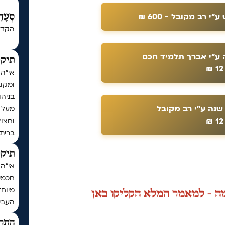
רב מקובל - 600 ₪
סְעָדֵ
הקדש
ע"י אברך תלמיד חכם
תיקו
אי"ה
ומקו
בניה
נה ע"י רב מקובל
וחצו
ברית
תיקו
חכמי 
מיוחד
ה - למאמר המלא הקליקו כאן
העביר
התר