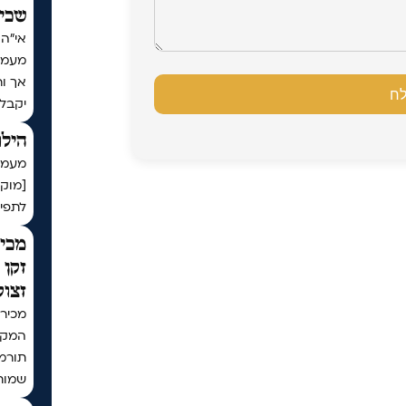
שכי
מעמד
אך ו
יקבל
הילו
מעמד 
[מוק
לתפיל
מכיר
זקן 
זצוק
מכירי
המקוב
שמות