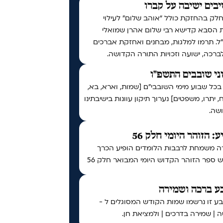
בים ישיבה על קברו
לק בהחזקת כולל “אוהב שלום” לעילוי
 הסבא קדישא רבי שלום אהרן שמואלי
ל. תרמו למלגות, מבחנים ואחזקת אברכים
לברכה, ישועה וזכויות התורה הקדושה.
ני שובבים התשפ"ו
בכל שבוע מימי השובבי"ם [שמות, וארא, בא,
 יתרו, משפטים] נערוך תיקון עוונות בישיבתינו
שה.
ע: הזוהר היומי חלק 56
ה משמחת לרבבות הלומדים הופיע הכרך
ספר הזוהר הקדוש היומי המבואר חלק 56
ע ברכה ושמירה
ע זו נרשמו שמות הקודש המסוגלים ל -
 | שמירה בדרכים | ולמציאת חן.