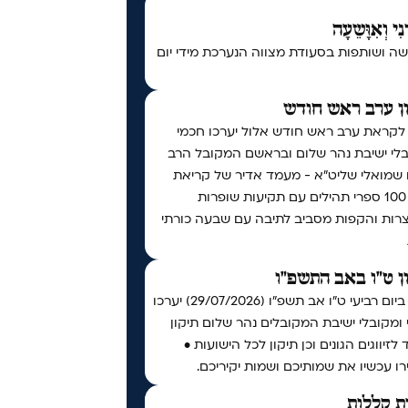
נִי וְאִוָּשֵעָה
ה ושותפות בסעודת מצווה הנערכת מידי יום
ן ערב ראש חודש
 לקראת ערב ראש חודש אלול יערכו חכמי
בלי ישיבת נהר שלום ובראשם המקובל הרב
ו שמואלי שליט״א - מעמד אדיר של קריאת
מעל 100 ספרי תהילים עם תקיעות שופרות
צרות והקפות מסביב לתיבה עם שבעה כורתי
ן ט"ו באב התשפ"ו
אי"ה ביום רביעי ט״ו אב תשפ״ו (29/07/2026) יערכו
ומקובלי ישיבת המקובלים נהר שלום תיקון
 לזיווגים הגונים וכן תיקון לכל הישועות •
ו עכשיו את שמותיכם ושמות יקיריכם.
ת קללות