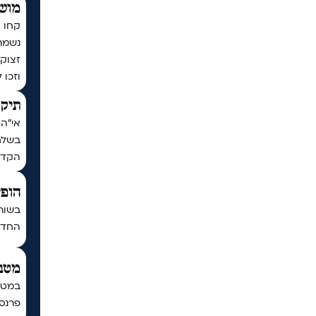
מושי
קחו ח
נשמת
זצוק״
וזכו 
תיקו
אי"ה 
בשלח,
הקדו
הופי
בשור
החדש 
מטב
במטב
פרנסה