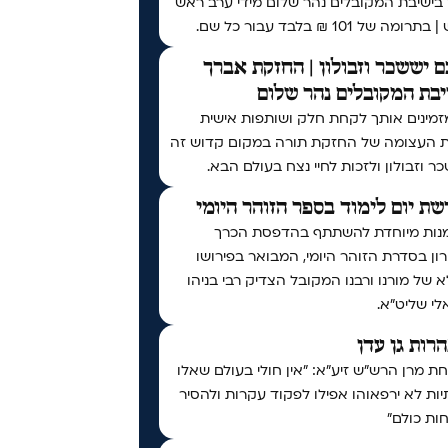
 בישיבת המקובלים נהר שלום מידי ערב ראש
ומה של 101 ₪ בלבד עבור כל שם.
 יששכר וזבולון | החזקת אברך
בת המקובלים נהר שלום
זמינים אותך לקחת חלק ושותפות אישית
ת העצומה של החזקת תורה במקום קדוש זה
ר וזבולון ולזכות לחיי נצח בעולם הבא.
ת יום לימוד בספר הזוהר היומי
נות מיוחדת להשתתף בהדפסת הכרך
ן בסדרת הזוהר היומי, המבואר בפירושו
 של מורנו ורבנו המקובל הצדיק רבי בניהו
י שליט״א.
נהרות גן עדן
 מרן הרש"ש זיע"א: "אין חולי בעולם שאלו
ות לא ירפאוהו אפילו לפקוד עקרות ולהסיר
ות כולם"