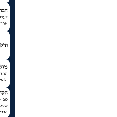
חברת
לעלו
אהרון
תיקו
מזל 
ההזדמ
ולהצל
הקדש
מבואר
שליט"
הרבים