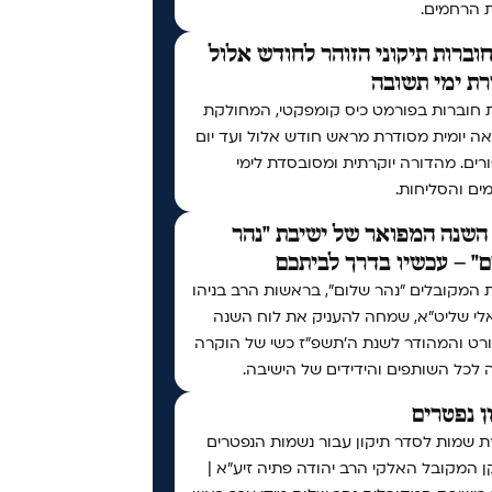
ת הרחמים.
וברות תיקוני הזוהר לחודש אלול
ת ימי תשובה
 חוברות בפורמט כיס קומפקטי, המחולקת
ה יומית מסודרת מראש חודש אלול ועד יום
רים. מהדורה יוקרתית ומסובסדת לימי
ים והסליחות.
השנה המפואר של ישיבת "נהר
" – עכשיו בדרך לביתכם
 המקובלים "נהר שלום", בראשות הרב בניהו
לי שליט"א, שמחה להעניק את לוח השנה
רט והמהודר לשנת ה'תשפ"ז כשי של הוקרה
 לכל השותפים והידידים של הישיבה.
ן נפטרים
ת שמות לסדר תיקון עבור נשמות הנפטרים
 המקובל האלקי הרב יהודה פתיה זיע"א |