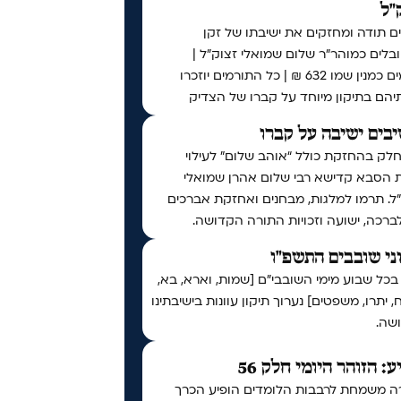
"ל
ם תודה ומחזקים את ישיבתו של זקן
לים כמוהר"ר שלום שמואלי זצוק"ל |
תורמים כמנין שמו 632 ₪ | כל התורמים יוזכרו
יהם בתיקון מיוחד על קברו של הצדיק
בים ישיבה על קברו
לק בהחזקת כולל “אוהב שלום” לעילוי
 הסבא קדישא רבי שלום אהרן שמואלי
ל. תרמו למלגות, מבחנים ואחזקת אברכים
לברכה, ישועה וזכויות התורה הקדושה.
ני שובבים התשפ"ו
בכל שבוע מימי השובבי"ם [שמות, וארא, בא,
 יתרו, משפטים] נערוך תיקון עוונות בישיבתינו
שה.
ע: הזוהר היומי חלק 56
ה משמחת לרבבות הלומדים הופיע הכרך