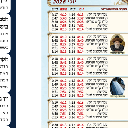
נערך
חודש | בתר
הסכם
בישי
אנו מ
בזכו
כיששכ
הקדש
הזדמ
האחרו
הנפלא
שמואל
יין 
הבטחת
האותי
הקדח