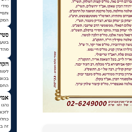
מידי 
ותפיל
המקו
סטים
בשעה
מהדורת כ
הקדש
לימוד
בכוונ
החסד
אמיר
נהגו 
לזכו
כחלק
זה בכ