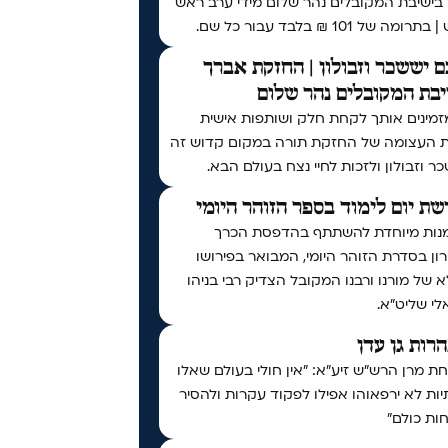
 בישיבת המקובלים נהר שלום מידי ערב ראש
ומה של 101 ₪ בלבד עבור כל שם.
 יששכר וזבולון | החזקת אברך
בת המקובלים נהר שלום
זמינים אותך לקחת חלק ושותפות אישית
ת העצומה של החזקת תורה במקום קדוש זה
ר וזבולון ולזכות לחיי נצח בעולם הבא.
ת יום לימוד בספר הזוהר היומי
נות מיוחדת להשתתף בהדפסת הכרך
ן בסדרת הזוהר היומי, המבואר בפירושו
 של מורנו ורבנו המקובל הצדיק רבי בניהו
י שליט״א.
נהרות גן עדן
 מרן הרש"ש זיע"א: "אין חולי בעולם שאלו
ות לא ירפאוהו אפילו לפקוד עקרות ולהסיר
ות כולם"