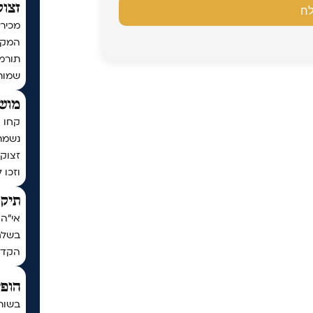
זצוק
מכירי
המקוב
שמות
מושי
קחו ח
נשמת
זצוק״
וזכו 
תיקו
אי"ה 
בשלח,
הקדו
הופי
בשור