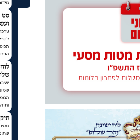
מידו
סט ח
ועשר
ערכת
לקריא
הכיפו
הרחמ
לוח 
שלום
ישיבת
שמוא
המפו
ותודה
תיקו
מסיר
שתיקן