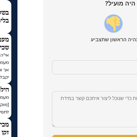
היה מועיל?
בשעת
בלימ
היה הראשון שתצביע
מעמ
שכי
מעמד
אך ו
יקבל
הילו
מעמד 
[מוק
לתפיל
מכיר
זקן 