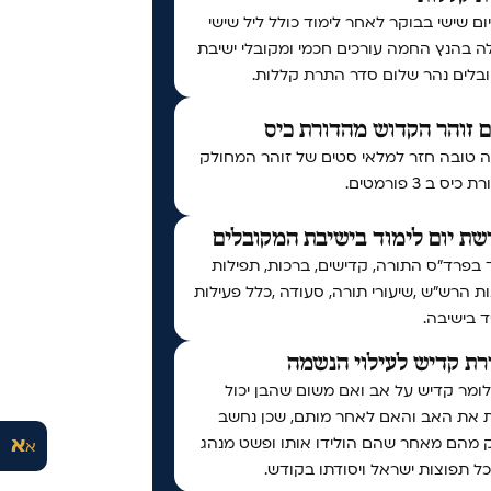
יום שישי בבוקר לאחר לימוד כולל ליל שישי
ה בהנץ החמה עורכים חכמי ומקובלי ישיבת
בלים נהר שלום סדר התרת קללות.
 זוהר הקדוש מהדורת כיס
 טובה חזר למלאי סטים של זוהר המחולק
יס ב 3 פורמטים.
ת יום לימוד בישיבת המקובלים
 בפרד"ס התורה, קדישים, ברכות, תפילות
ות הרש"ש ,שיעורי תורה, סעודה ,כלל פעילות
 בישיבה.
ת קדיש לעילוי הנשמה
לומר קדיש על אב ואם משום שהבן יכול
ת את האב והאם לאחר מותם, שכן נחשב
א
 מהם מאחר שהם הולידו אותו ופשט מנהג
א
ל תפוצות ישראל ויסודתו בקודש.