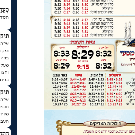
סְעָדֵ
הקדש
תיקו
אי"ה
ומקו
בניה
וחצו
ברית
תיקו
חכמי 
מיוחד
העביר
התר