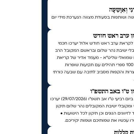
נִי וְאִוָּשֵעָה
ה ושותפות בסעודת מצווה הנערכת מידי יום
ן ערב ראש חודש
 לקראת ערב ראש חודש אלול יערכו חכמי
בלי ישיבת נהר שלום ובראשם המקובל הרב
ו שמואלי שליט״א - מעמד אדיר של קריאת
מעל 100 ספרי תהילים עם תקיעות שופרות
צרות והקפות מסביב לתיבה עם שבעה כורתי
ן ט"ו באב התשפ"ו
אי"ה ביום רביעי ט״ו אב תשפ״ו (29/07/2026) יערכו
ומקובלי ישיבת המקובלים נהר שלום תיקון
 לזיווגים הגונים וכן תיקון לכל הישועות •
ו עכשיו את שמותיכם ושמות יקיריכם.
ת קללות