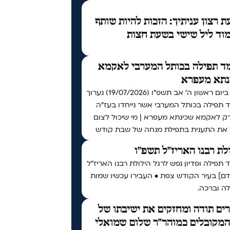
 רצון עניתיך: הזכות להיות שותף
וד ליל שישי בשעת חצות
ד תפילה בכותל המערבי לאקמא
נתא מעפרא
אי"ה ביום ראשון ה׳ אב תשפ״ו (19/07/2026) נערוך
 תפילה בכותל המערבי אשר נייחדו בעז"ה
רק לאקמא שכינתא מעפרא | מי שיכול לצום
 את התענית בתפילת מנחה של שבת קודש
לת רבנו האריז"ל תשפ"ו
תפילה ופדיון נפש לרגל הילולת רבנו האריז"ל
דם] בעיר הקודש צפת • העבירו עכשיו שמות
ה וברכה.
ים תודה ומחזקים את ישיבתו של
המקובלים כמוהר"ר שלום שמואלי