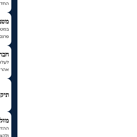
החדש 
מטב
במטב
פרנסה
חברת
לעלו
אהרון
תיקו
מזל 
ההזדמ
ולהצל