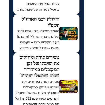
לצום יקבל את התענית
בתפילת מנחה של שבת קודש
הילולת רבנו האריז"ל
תשפ"ו
מעמד תפילה ופדיון נפש לרגל
הילולת רבנו האריז"ל [מוקדם]
בעיר הקודש צפת • העבירו
עכשיו שמות לתפילה וברכה.
מכירים תודה ומחזקים
את ישיבתו של זקן
המקובלים כמוהר"ר
שלום שמואלי זצוק"ל
מכירים תודה ומחזקים את
ישיבתו של זקן המקובלים
כמוהר"ר שלום שמואלי זצוק"ל
| תורמים כמנין שמו 632 ₪ | כל
התורמים יוזכרו שמותיהם