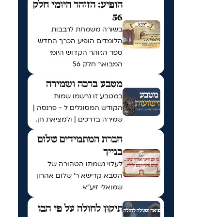
הופיע: הזוהר היומי חלק
56
בשורה משמחת לרבבות
הלומדים הופיע הכרך החדש
ספר הזוהר הקדוש היומי
המבואר חלק 56
מטבע ברכה ושמירה
במטבע זו נרשמו שמות
הקודש המסוגלים ל - פרנסה |
שמירה בדרכים | ולמציאת חן.
חברת המתמידים שלום
בנייך
לעלוי נשמתו הטהורה של
הסבא קדישא ר' שלום אהרון
שמואלי זיע"א
תיקון לחולה על פי הבן