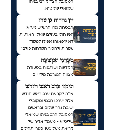
המקובל הצדיק רבי בניהו
שמואלי שליט״א.
יין נהרות גן עדן
הבטחת מרן הרש"ש זיע"א:
"אין חולי בעולם שאלו האותיות
לא ירפאוהו אפילו לפקוד
עקרות ולהסיר הקדחות כולם"
סְעָדֵנִי וְאִוָּשֵעָה
הקדשה ושותפות בסעודת
מצווה הנערכת מידי יום
תיקון ערב ראש חודש
אי"ה לקראת ערב ראש חודש
אלול יערכו חכמי ומקובלי
ישיבת נהר שלום ובראשם
המקובל הרב בניהו שמואלי
שליט״א - מעמד אדיר של
קריאת מעל 100 ספרי תהילים