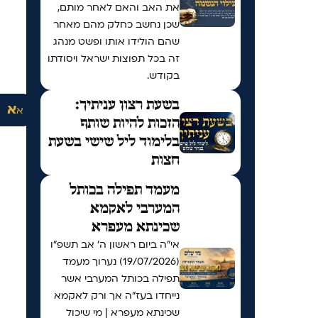
את האב והאם לאחר מותם,
שכן נחשב כחלק מהם מאחר
שהם הולידו אותו ופשט מנהג
זה בכל תפוצות ישראל ויסודתו
בקודש.
בשעת רצון עניתיך:
א
א
הזכות להיות שותף
בלימוד ליל שישי בשעת
חצות
מעמד תפילה בכותל
המערבי לאקמא
שכינתא מעפרא
אי"ה ביום ראשון ה׳ אב תשפ״ו
(19/07/2026) נערוך מעמד
תפילה בכותל המערבי אשר
נייחדו בעז"ה אך ורק לאקמא
שכינתא מעפרא | מי שיכול