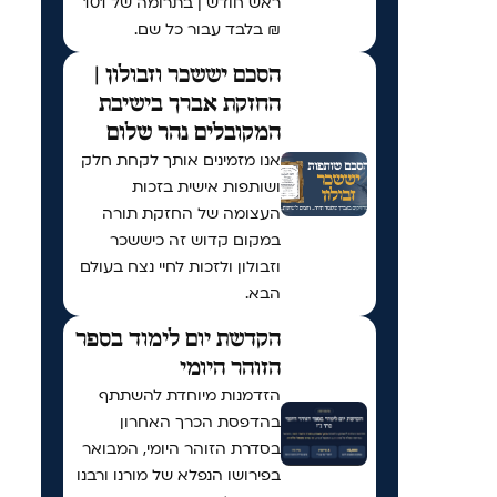
ראש חודש | בתרומה של 101
₪ בלבד עבור כל שם.
הסכם יששכר וזבולון |
החזקת אברך בישיבת
המקובלים נהר שלום
אנו מזמינים אותך לקחת חלק
ושותפות אישית בזכות
העצומה של החזקת תורה
במקום קדוש זה כיששכר
וזבולון ולזכות לחיי נצח בעולם
הבא.
הקדשת יום לימוד בספר
הזוהר היומי
הזדמנות מיוחדת להשתתף
בהדפסת הכרך האחרון
בסדרת הזוהר היומי, המבואר
בפירושו הנפלא של מורנו ורבנו