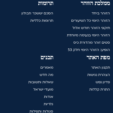
ממלכת הזוהר
תרומות
הזוהר ביחד
הסכם יששכר וזבולון
הזוהר היומי כל השיעורים
תרומות כלליות
תיקוני הזוהר חודש אלול
הזוהר היומי בנעימה מיוחדת
סטים זוהר מהדורת כיס
הופיע: הזוהר היומי חלק 53
מפת האתר
תכנים
תקנון האתר
מאמרים
הצהרת נגישות
מה חדש
פדיון נפש
שאלות ותשובות
התרת קללות
מועדי ישראל
אודות
גלריות
סגולות ותפילות