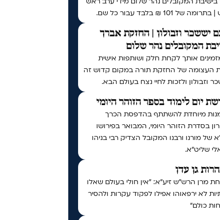
 בישיבת המקובלים נהר שלום מידי ערב ראש
ומה של 101 ₪ בלבד עבור כל שם.
 יששכר וזבולון | החזקת אברך
בת המקובלים נהר שלום
זמינים אותך לקחת חלק ושותפות אישית
ת העצומה של החזקת תורה במקום קדוש זה
ר וזבולון ולזכות לחיי נצח בעולם הבא.
ת יום לימוד בספר הזוהר היומי
נות מיוחדת להשתתף בהדפסת הכרך
ן בסדרת הזוהר היומי, המבואר בפירושו
 של מורנו ורבנו המקובל הצדיק רבי בניהו
י שליט״א.
נהרות גן עדן
 מרן הרש"ש זיע"א: "אין חולי בעולם שאלו
ות לא ירפאוהו אפילו לפקוד עקרות ולהסיר
ות כולם"