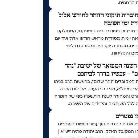
ת הרחמים.
וברות תיקוני הזוהר לחודש אלול
ת ימי תשובה
 חוברות בפורמט כיס קומפקטי, המחולקת
ה יומית מסודרת מראש חודש אלול ועד יום
רים. מהדורה יוקרתית ומסובסדת לימי
ים והסליחות.
השנה המפואר של ישיבת "נהר
" – עכשיו בדרך לביתכם
 המקובלים "נהר שלום", בראשות הרב בניהו
לי שליט"א, שמחה להעניק את לוח השנה
רט והמהודר לשנת ה'תשפ"ז כשי של הוקרה
 לכל השותפים והידידים של הישיבה.
ן נפטרים
ת שמות לסדר תיקון עבור נשמות הנפטרים
 המקובל האלקי הרב יהודה פתיה זיע"א |