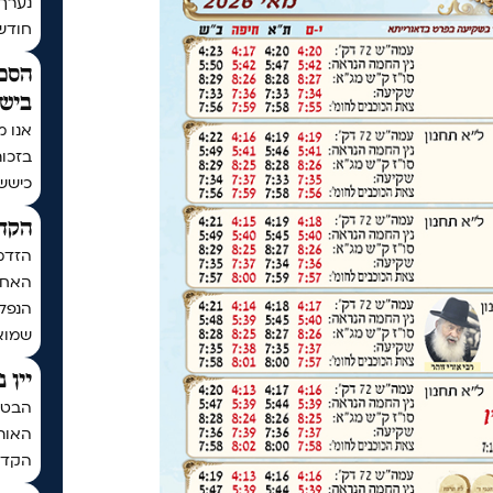
נערך
חודש | בתר
הסכם
בישי
אנו מ
בזכו
כיששכ
הקדש
הזדמ
האחרו
הנפלא
שמואל
יין 
הבטחת
האותי
הקדח