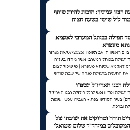
 רצון עניתיך: הזכות להיות שותף
וד ליל שישי בשעת חצות
ד תפילה בכותל המערבי לאקמא
נתא מעפרא
אי"ה ביום ראשון ה׳ אב תשפ״ו (19/07/2026) נערוך
 תפילה בכותל המערבי אשר נייחדו בעז"ה
רק לאקמא שכינתא מעפרא | מי שיכול לצום
 את התענית בתפילת מנחה של שבת קודש
לת רבנו האריז"ל תשפ"ו
תפילה ופדיון נפש לרגל הילולת רבנו האריז"ל
דם] בעיר הקודש צפת • העבירו עכשיו שמות
ה וברכה.
ים תודה ומחזקים את ישיבתו של
המקובלים כמוהר"ר שלום שמואלי