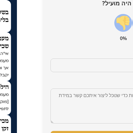
היה מועיל?
בשעת
בלימ
0%
מעמ
שכי
מעמד
אך ו
יקבל
הילו
מעמד 
[מוק
לתפיל
מכיר
זקן 