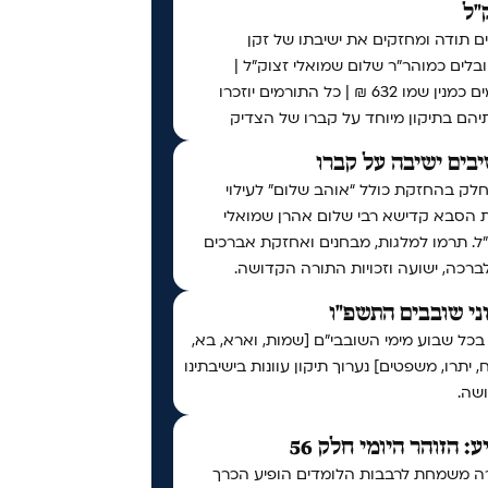
"ל
ם תודה ומחזקים את ישיבתו של זקן
לים כמוהר"ר שלום שמואלי זצוק"ל |
תורמים כמנין שמו 632 ₪ | כל התורמים יוזכרו
יהם בתיקון מיוחד על קברו של הצדיק
בים ישיבה על קברו
לק בהחזקת כולל “אוהב שלום” לעילוי
 הסבא קדישא רבי שלום אהרן שמואלי
ל. תרמו למלגות, מבחנים ואחזקת אברכים
לברכה, ישועה וזכויות התורה הקדושה.
ני שובבים התשפ"ו
בכל שבוע מימי השובבי"ם [שמות, וארא, בא,
 יתרו, משפטים] נערוך תיקון עוונות בישיבתינו
שה.
ע: הזוהר היומי חלק 56
ה משמחת לרבבות הלומדים הופיע הכרך