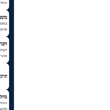
החדש 
מטב
במטב
פרנסה
חברת
לעלו
אהרון
תיקו
מזל 
ההזדמ
ולהצל