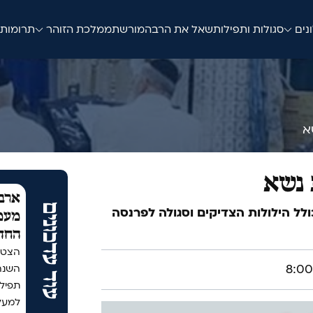
נים
סגולות ותפילות
שאל את הרב
המורשת
ממלכת הזוהר
תרומות
א
 נשא
ארבע
עוד עדכונים
כולל הילולות הצדיקים וסגולה לפרנסה
מעמד
החד
הצטר
תפיל