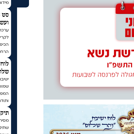
מידו
סט ח
ועשר
ערכת
לקריא
הכיפו
הרחמ
לוח 
שלום
ישיבת
שמוא
המפו
ותודה
תיקו
מסיר
שתיקן