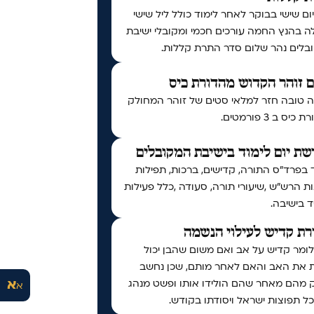
יום שישי בבוקר לאחר לימוד כולל ליל שישי
ה בהנץ החמה עורכים חכמי ומקובלי ישיבת
בלים נהר שלום סדר התרת קללות.
 זוהר הקדוש מהדורת כיס
 טובה חזר למלאי סטים של זוהר המחולק
יס ב 3 פורמטים.
ת יום לימוד בישיבת המקובלים
 בפרד"ס התורה, קדישים, ברכות, תפילות
ות הרש"ש ,שיעורי תורה, סעודה ,כלל פעילות
 בישיבה.
ת קדיש לעילוי הנשמה
לומר קדיש על אב ואם משום שהבן יכול
ת את האב והאם לאחר מותם, שכן נחשב
א
 מהם מאחר שהם הולידו אותו ופשט מנהג
א
ל תפוצות ישראל ויסודתו בקודש.