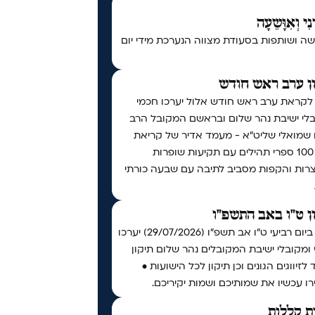
נִי וְאִוָּשֵעָה
ה ושותפות בסעודת מצווה הנערכת מידי יום
ן ערב ראש חודש
 לקראת ערב ראש חודש אלול יערכו חכמי
בלי ישיבת נהר שלום ובראשם המקובל הרב
ו שמואלי שליט״א - מעמד אדיר של קריאת
מעל 100 ספרי תהילים עם תקיעות שופרות
צרות והקפות מסביב לתיבה עם שבעה כורתי
ן ט"ו באב התשפ"ו
אי"ה ביום רביעי ט״ו אב תשפ״ו (29/07/2026) יערכו
ומקובלי ישיבת המקובלים נהר שלום תיקון
 לזיווגים הגונים וכן תיקון לכל הישועות •
ו עכשיו את שמותיכם ושמות יקיריכם.
ת קללות