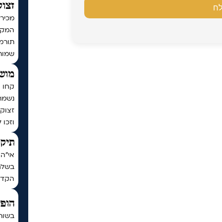
זצוק
מכירי
המקוב
שמות
מושי
קחו ח
נשמת
זצוק״
וזכו 
תיקו
אי"ה 
בשלח,
הקדו
הופי
בשור