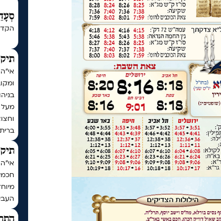
סְעָדֵ
הקדש
תיקו
אי"ה
ומקו
בניה
וחצו
ברית
תיקו
חכמי 
מיוחד
העביר
התר