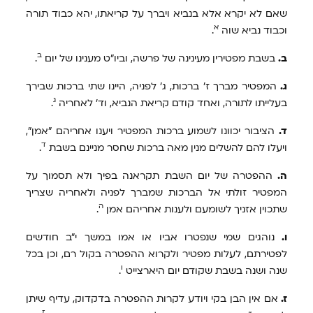
שאם לא יקרא אלא בנביא ויברך על קריאתו, יהא כבוד תורה
א
וכבוד נביא שוה
.
ב
ב.
בשבת מפטירין מעינינה של פרשה, וביו"ט מענינו של יום
.
ג.
המפטיר מברך ז' ברכות, ג' לפניה, היינו שתי ברכות שבירך
ג
בעלייתו לתורה, ואחד קודם קריאת הנביא, וד' לאחריה
.
ד.
הציבור יכוונו לשמוע ברכות המפטיר ויענו אחריהם "אמן",
ד
ויעלו להם להשלים מנין מאה ברכות שחסר מניינם בשבת
.
ה.
ההפטרה של יום השבת תקראנה בפיך ולא תסמוך על
המפטיר זולתי אל הברכות שמברך לפניה ולאחריה שצריך
ה
שתכוין אזניך לשומעם ולענות אחריהם אמן
.
ו.
נוהגים שמי שנפטרו אביו או אמו במשך י"ב חודשים
לפטירתם, לעלות מפטיר ולקרוא ההפטרה בקול רם, וכן בכל
ו
שנה ושנה בשבת שקודם יום היארצייט
.
ז.
אם אין הבן בקי ויודע לקרות ההפטרה בדקדוק, עדיף שיתן
ז