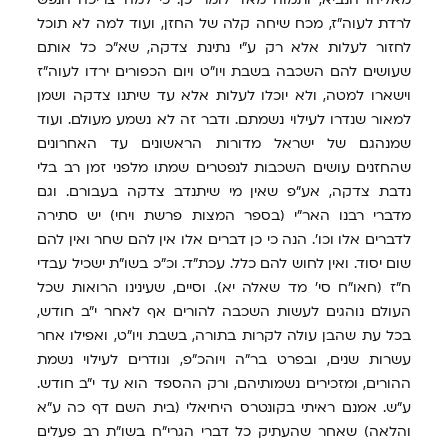
לרדת לעוה"ז, מכח שיחה קלה של החזן, ועוד למה לא תוכל
לחזור לעלות אלא רק ע"י נתינת צדקה, שא"כ כל אותם
שעושים להם השכבה בשבת ויו"ט ויום הכפורים ירדו לעוה"ז
וישארו למטה, ולא יוכלו לעלות אלא עד שיתנו צדקה ושמן
למאור שנדרו לעילוי נשמתם. ודבר זה לא נשמע מעולם. ועוד
שמנהגם של ישראל מדורות הראשונים עד האחרונים
שהחזנים עושים השכבות לנפטרים שמתו מלפני זמן רב בלי
נדבת צדקה, אע"פ שאין מי שיתנדב צדקה בעבורם. וגם
מדברי רבנו האר"י (בספר המצות פרשת ויחי) יש סתירה
לדברים אלו וכו'. הנה כי כן דברים אלו אין להם שחר ואין להם
שום יסוד. ואין לחוש להם כלל. עכת"ד. וכ"כ בשו"ת ישכיל עבדי
ח"ז (חאו"ח סי' מד שאלה יא). וסיים, שעינינו הרואות שכל
העולם נוהגים לעשות השכבה להורים אף לאחר י"ב חודש,
בכל עת שהבן עולה לקרות בתורה, בשבת ויו"ט, ואפילו אחר
עשרות שנים, ובפרט בר"ה ויוהכ"פ, ונודרים לעילוי נשמת
ההורים, ומזכירים נשמותיהם, ורק ההספד הוא עד י"ב חודש.
ע"ש. אמנם ראיתי בקונטרס היחיאלי (בית השם דף כה ע"א
והלאה) שאחר שהעתיק כל דברי הגרי"ח בשו"ת רב פעלים