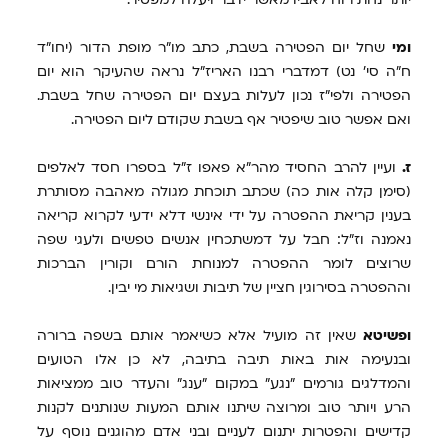
ומי
שחל יום הפטירה בשבת, כתב מו"ר מופת הדור (יחו"ד
ח"ה סי' נט) דמדברי רבנו האריז"ל נראה שהעיקר הוא יום
הפטירה ולפי"ז נכון לעלות בעצם יום הפטירה שחל בשבת.
ואם אפשר טוב שיפטיר אף בשבת שקודם ליום הפטירה.
ז.
ועיין להרב החסיד מהר"א פאפו ז"ל בספרו חסד לאלפים
(סימן קלה אות כה) שכתב תוכחת מגולה מאהבה מסותרת
בענין קריאת ההפטרה על ידי אינשי דלא ידעי לקרוא קריאה
נאמנה וז"ל: חבל על דמשתכחין אנשים טפשים ולעגי שפה
שרוצים לומר ההפטרה למנוחת הורם וקורין הברכות
וההפטרה בסירוגין חציין של תיבות ושגיאות מי יבין.
ופשיטא
שאין זה מועיל אלא כשיאמר אותם בשפה ברורה
ובנעימה אות באות תיבה בתיבה, לא כן אלו הטועים
והמדלגים גורמים "נגע" במקום "ענג" והעדר טוב ממציאות
הרע ויותר טוב ומרוצה שיתנו אותם המעות שנותנים לקנות
קדישים והפטרות יתנום לעניים ובני אדם מהוגנים נוסף על