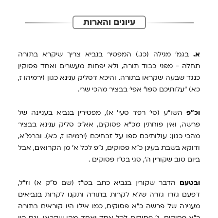
עיונים והארות
א.
בגמ' מגילה (כג.) המפטיר בנביא צריך שיקרא בתורה
תחלה - מפני כבוד תורה, ולא יפחות מעשרים ואחד פסוקין
כנגד שבעה שקראו בתורה. והיכא דסליק ענינא כגון (ירמיהו ז,
כא) "עלותיכם ספו" אפי' בבציר מהכי שרי.
וכ"פ
השו"ע (סי' רפד סעי' א), מפטירין בנביא בעניינה של
פרשה, ואין פוחתין מכ"א פסוקים, אא"כ סליק ענינא בבציר
מהכי כגון: עולותיכם ספו על זבחיכם (ירמיהו ז, כא). וברמ"א,
ודוקא בשבת בעינן כ"א פסוקים, ג"פ לכל א' מן הקרואים, אבל
ביום טוב שקורין ה', סגי בט"ו פסוקים .
ובטעם
הדבר שקורין בנביא כתב בט"ז (שם ס"ק א) וז"ל,
דפעם גזרו גזרה שלא לקרות בתורה ותקנו לקרות בנביאים
מענינה של פרשה כ"א פסוקים, כמו אילו היו קוראים בתורה
כ"א פסוקים, ג' פסוקים לכל אחד ואחד מהן שקראו, וגם היו