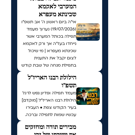
המערבי לאקמא
שכינתא מעפרא
אי"ה ביום ראשון ה׳ אב תשפ״ו
(19/07/2026) נערוך מעמד
תפילה בכותל המערבי אשר
נייחדו בעז"ה אך ורק לאקמא
שכינתא מעפרא | מי שיכול
לצום יקבל את התענית
בתפילת מנחה של שבת קודש
הילולת רבנו האריז"ל
תשפ"ו
מעמד תפילה ופדיון נפש לרגל
הילולת רבנו האריז"ל [מוקדם]
בעיר הקודש צפת • העבירו
עכשיו שמות לתפילה וברכה.
מכירים תודה ומחזקים
את ישיבתו של זקן