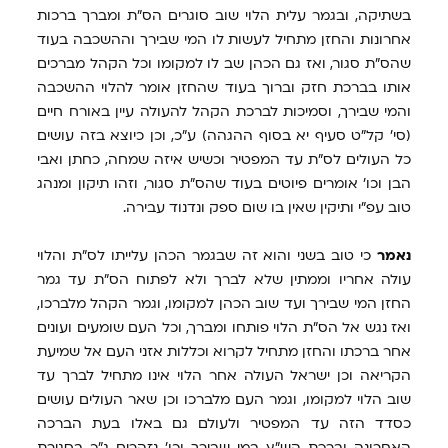
בשתיקה, ובגמר עלית הלוי שוב סוגרים הס"ת ומברך ברכות
אחרונות והחזן מתחיל לעשות לו המי שבירך וההשכבה בעוד
שהס"ת סגור, ואז גם הכהן שב לו למקומו וכל הקהל מברכים
אותו בברכת חזק וברוך בעוד שהחזן אומר להלוי ההשכבה
והמי שבירך, וסמיכות לברכת הקהל להעולה עיין באורח חיים
(סי' קל"ט סעיף יא בסוף ההגהה) ע"כ, וכן כיוצא בזה עושים
כל העולים לס"ת עד המפטיר וכשיש איזה שמחה, כחתן ואבי
הבן וכו' אומרים פיוטים בעוד שהס"ת סגור, וזהו תיקון ומנהג
טוב עפ"י ותיקין שאין בו שום ספק ונדנוד עבירה.
נאמר
כי טוב בשני והוא זה שבגמר הכהן עלייתו לס"ת והלוי
עולה אחריו וממתין שלא לברך ולא לפתוח הס"ת עד גמר
החזן המי שבירך ועד שוב הכהן למקומו, וגמר הקהל מלברכו,
ואז נגש אל הס"ת הלוי פותחו ומברך, וכל העם שומעים ועונים
אחר ברכתו והחזן מתחיל לקרוא וכללות אזני העם אל שמיעת
הקריאה וכן ישראל העולה אחר הלוי אינו מתחיל לברך עד
שוב הלוי למקומו, וגמר העם מלברכו וכן שאר העולים עושים
כסדד הזה עד המפטיר ולעולם גם באלו בעת הברכה
האחרונה וברכת הש"ץ במי שבירך וכו' נזהרים ג"כ בסגירת