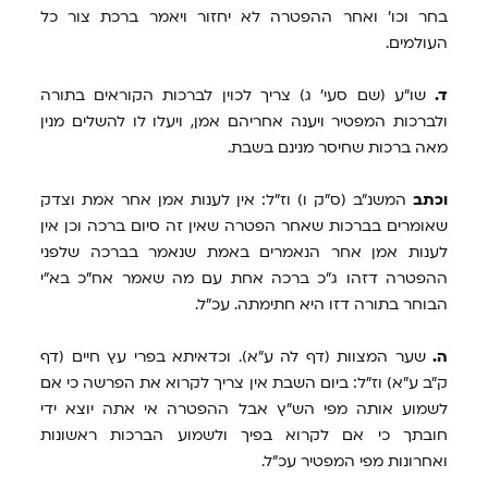
בחר וכו' ואחר ההפטרה לא יחזור ויאמר ברכת צור כל
העולמים.
ד.
שו"ע (שם סעי' ג) צריך לכוין לברכות הקוראים בתורה
ולברכות המפטיר ויענה אחריהם אמן, ויעלו לו להשלים מנין
מאה ברכות שחיסר מנינם בשבת.
וכתב
המשנ"ב (ס"ק ו) וז"ל: אין לענות אמן אחר אמת וצדק
שאומרים בברכות שאחר הפטרה שאין זה סיום ברכה וכן אין
לענות אמן אחר הנאמרים באמת שנאמר בברכה שלפני
ההפטרה דזהו ג"כ ברכה אחת עם מה שאמר אח"כ בא"י
הבוחר בתורה דזו היא חתימתה. עכ"ל.
ה.
שער המצוות (דף לה ע"א). וכדאיתא בפרי עץ חיים (דף
ק"ב ע"א) וז"ל: ביום השבת אין צריך לקרוא את הפרשה כי אם
לשמוע אותה מפי הש"ץ אבל ההפטרה אי אתה יוצא ידי
חובתך כי אם לקרוא בפיך ולשמוע הברכות ראשונות
ואחרונות מפי המפטיר עכ"ל.