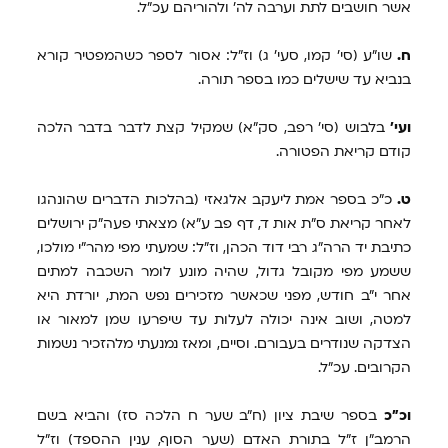
אשר חושבים לתת וערבה לה' ולהוריהם עכ"ל.
ח.
שו"ע (סי' קמו, סעי' ג) וז"ל: אסור לספר כשהמפטיר קורא
בנביא עד שישלים כמו בספר תורה.
ועי'
בלבוש (סי' רפב, סק"א) שמקיל קצת לדבר בדבר הלכה
קודם קריאת הפטורה.
ט.
כ"כ בספר אמת ליעקב אלגאזי (בהלכות הדברים שהונהגו
לאחר קריאת ס"ת אות ד, דף פב ע"א) מצאתי פעה"ק ירושלים
כתיבת יד הרה"ג רבי דוד הכהן, וז"ל: שמעתי מפי מהר"י מולכו,
ששמע מפי מקובל גדול, שהיה מונע לומר השכבה למתים
אחר י"ב חודש, מפני שכאשר מזכירים נפש המת, יורדת היא
למטה, ושוב אינה יכולה לעלות עד שיפרעו שמן למאור או
הצדקה שנודרים בעבורם. וסיים, ומאז נמנעתי מלהזכיר נשמות
הקרובים. עכ"ל.
וכ"כ
בספר שיבת ציון (ח"ב שער ח הלכה סז) והביא בשם
הרמב"ן ז"ל בתורת האדם (שער הסוף, ענין ההספד) וז"ל