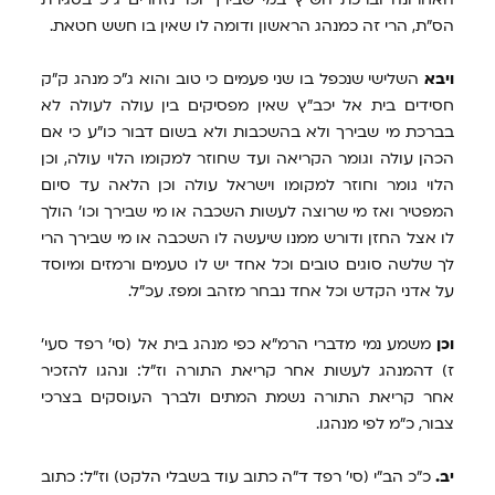
הס"ת, הרי זה כמנהג הראשון ודומה לו שאין בו חשש חטאת.
ויבא
השלישי שנכפל בו שני פעמים כי טוב והוא ג"כ מנהג ק"ק
חסידים בית אל יכב"ץ שאין מפסיקים בין עולה לעולה לא
בברכת מי שבירך ולא בהשכבות ולא בשום דבור כו"ע כי אם
הכהן עולה וגומר הקריאה ועד שחוזר למקומו הלוי עולה, וכן
הלוי גומר וחוזר למקומו וישראל עולה וכן הלאה עד סיום
המפטיר ואז מי שרוצה לעשות השכבה או מי שבירך וכו' הולך
לו אצל החזן ודורש ממנו שיעשה לו השכבה או מי שבירך הרי
לך שלשה סוגים טובים וכל אחד יש לו טעמים ורמזים ומיוסד
על אדני הקדש וכל אחד נבחר מזהב ומפז. עכ"ל.
וכן
משמע נמי מדברי הרמ"א כפי מנהג בית אל (סי' רפד סעי'
ז) דהמנהג לעשות אחר קריאת התורה וז"ל: ונהגו להזכיר
אחר קריאת התורה נשמת המתים ולברך העוסקים בצרכי
צבור, כ"מ לפי מנהגו.
יב.
כ"כ הב"י (סי' רפד ד"ה כתוב עוד בשבלי הלקט) וז"ל: כתוב