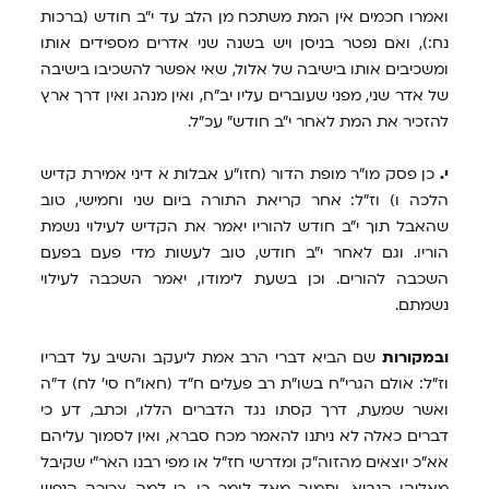
ואמרו חכמים אין המת משתכח מן הלב עד י"ב חודש (ברכות
נח:), ואם נפטר בניסן ויש בשנה שני אדרים מספידים אותו
ומשכיבים אותו בישיבה של אלול, שאי אפשר להשכיבו בישיבה
של אדר שני, מפני שעוברים עליו יב"ח, ואין מנהג ואין דרך ארץ
להזכיר את המת לאחר י"ב חודש" עכ"ל.
י.
כן פסק מו"ר מופת הדור (חזו"ע אבלות א דיני אמירת קדיש
הלכה ו) וז"ל: אחר קריאת התורה ביום שני וחמישי, טוב
שהאבל תוך י"ב חודש להוריו יאמר את הקדיש לעילוי נשמת
הוריו. וגם לאחר י"ב חודש, טוב לעשות מדי פעם בפעם
השכבה להורים. וכן בשעת לימודו, יאמר השכבה לעילוי
נשמתם.
ובמקורות
שם הביא דברי הרב אמת ליעקב והשיב על דבריו
וז"ל: אולם הגרי"ח בשו"ת רב פעלים ח"ד (חאו"ח סי' לח) ד"ה
ואשר שמעת, דרך קסתו נגד הדברים הללו, וכתב, דע כי
דברים כאלה לא ניתנו להאמר מכח סברא, ואין לסמוך עליהם
אא"כ יוצאים מהזוה"ק ומדרשי חז"ל או מפי רבנו האר"י שקיבל
מאליהו הנביא, ותמוה מאד לומר כן. כי למה צריכה הנפש