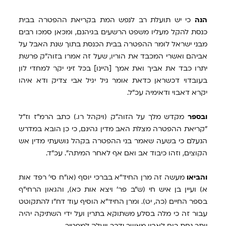
הנה
כי יש תועלת רב לנפש המת בקריאת ההפטרה בבית
כנסת להקל מעליו משפט הרשעים בגיהנם, ומכאן סמכו רבים
מבני ישראל לומר ההפטרה בבית הכנסת בתוך שנת האבל על
אביהם ואשרי המכבד את הוריו, שעל זה אמרו בזוה"ק פרשת
יתרו כבד את אביך ואת אמך [היינו] בכל זיני יקר למחדי לון
בעובדוי דכשראן כדאת אומר גיל יגיל אבי צדיק ודא איהו
יקרא דאבוי ודאימיה עכ"ל.
ובספר
מקדש מלך על הזוה"ק (ויקהל רו.) כתב הרמ"ז וז"ל
"קריאת ההפטרה מצלת האב מדין גהינם, כי כן הובא במדרש
הנעלם כי בשעה שאמר בני ההפטרה בקהל נושעתי מדין אש
הקוצים, וזהו כיבוד אב ואם אף לאחר המיתה". עכ"ד.
והביאו
מעשה זה מרן החיד"א בברכי יוסף (או"ח סי' רפד אות
א) ועיין בן איש חי (ש"ב פר' ויצא אות כא), והגאון הרחי"ף
בספר החיים (כה, יט). ומרן החיד"א הוסיף עוד דח"ו להתקוטט
עבור זה כי מלה בסלע משתוקא בתרין ועל ידי השתיקה יהיה
יותר נחת רוח לאביו מאשר ידבר ויעלה למפטיר.