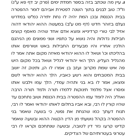
ו.
עיין מה שכתב בזה בספר חמדת ימים (פרק יב דף פא ע"ג)
וז"ל: טוב לבנים בתוך השנה לפטירת אביהם לומר ההפטרה
בבית הכנסת ובכן המת יהיה לו נחת יתירה כמ"ש במדרש
נעלם בזוהר חדש (דף מט ע"ב) במעשה ההוא יהודאי דהוה
אזיל לבי טורי קרדינייא ומצא אדם אחד שהיה מאסף קוצים
חבילות גדולות והיה נושא על כתפיו ושני ממונים מן הגיהנם
הולכין אחריו והיו מבעירים החבילות באש ושורפים אותו
בהליכתו וכו' ושאל לו ההוא יהודאי מאיזה מקום אתה אמר לו
מהגליל העליון. הלך האי יהודאי לגליל ושאל בכל מקום היש
פה איש שמת מקרוב ועזב בן אמרו לו הן, ותינוק זה יושב
בבית המטבחים והוא רשע כאביו, הלך ההוא יהודאי לשם
ומצאו, אמר לו בא בני ותהיה עמדי, הלך עמו וילבש אותו
ומסרו אצל מלמד תינוקות ללמדו תורה ולמד תורה הרבה
ואח"כ היה לומד עמו ההפטרה בבית הכנסת ושוב נתחכם עד
שהיו קורין לו רבי, ובא אביו בחלום לאותו יהודאי ואמר לו רבי,
תנוח דעתך כמו שהנחת את נפשי, כי בשעה שאמר בני
ההפטרה בקהל נושעתי מן הדין הקשה ההוא ובשעה שאמר
קדיש קרעו גזר דין לטובה, ובשעה שנתחכם וקראו לו רבי
עטרוני בעטרותיהם של הצדיקים.