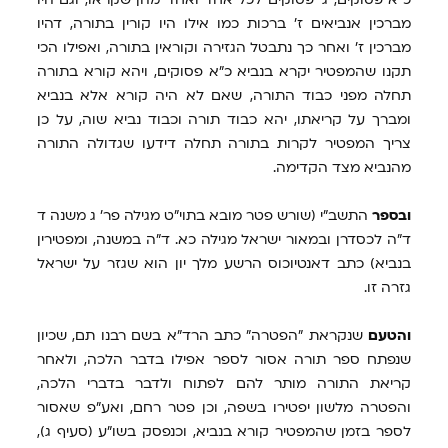
מברכין אנביאים ז' ברכות כמו אילו היו קורין בתורה, דהיו
מברכין ז' ואחר כך נתבטל הגזירה וקוראין בתורה, ואפילו הכי
תקנו שהמפטיר יקרא בנביא כ"א פסוקים, ויהא קורא בתורה
תחלה מפני כבוד התורה, שאם לא היה קורא אלא בנביא
ומברך על קריאתו, יהא כבוד תורה וכבוד נביא שוה, על כן
צריך המפטיר לקרות בתורה תחלה דידעו שגדולה התורה
מהנביא מצד הקדימה.
ובספר
התשב"י (שורש פטר מובא בתוי"ט מגילה פר' ג משנה ד
ד"ה לכסדרן ובמאור ישראל מגילה כא. ד"ה במשנה, ומפטירין
בנביא) כתב דאנטיוכוס הרשע מלך יון הוא שגזר על ישראל
גזרה זו.
והטעם
שנקראת "הפטרה" כתב הרד"א בשם רבנו תם, שכיון
שנפתח ספר תורה אסור לספר אפילו בדבר הלכה, ולאחר
קריאת התורה מותר להם לפתוח ולדבר בדברי הלכה,
והפטרה מלשון יפטירו בשפה, וכן פטר רחם, ואע"פ שאסור
לספר בזמן שהמפטיר קורא בנביא, וכנפסק בשו"ע (סעיף ג),