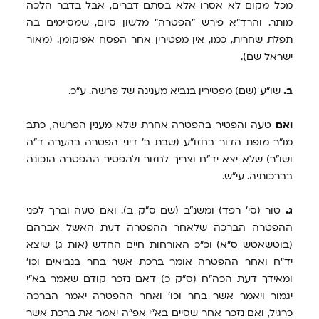
מכל מקום לא אסרו אלא בסתם דברים, אבל בדבר הלכה
מותר. והרד"א פירש "הפטרה" מלשון סיום, שמסיימים בה
תפלת שחרית, כמו, אין מפטירין אחר הפסח אפיקומן. (מאור
ישראל שם).
ב.
שו"ע (שם) מפטירין בנביא מענינה של פרשה. ע"כ.
ואם
טעה והפטיר בהפטרה אחרת שלא מענין הפרשה, כתב
מו"ר מופת הדור בחזו"ע (שבת ב' דיני הפטרה בהערה ד"ה
ושו"ר) שלא יצא יד"ח וצריך לחזור ולהפטיר ההפטרה הנכונה
בברכותיה. עי"ש.
ג.
טור (סי' רפד) ומשנ"ב (שם ס"ק ב). ואם טעה וברך לפני
ההפטרה הברכה שלאחר ההפטרה דעת האשל אברהם
(בוטשאטש ס"א) וכ"כ האורחות חיים החדש (אות ג) שיצא
יד"ח ואחר ההפטרה אומר ברכת אשר בחר בנביאים וכו'
ומאידך דעת הכה"ח (ס"ק כ) דאם נזכר קודם שאמר בא"י
יגמור ויאמר אשר בחר וכו' ואחר ההפטרה יאמר הברכה
כרגיל, ואם נזכר אחר שסיים בא"י אפ"ה יאמר את ברכת אשר