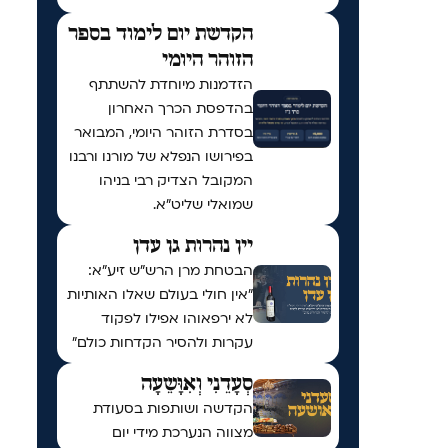
הקדשת יום לימוד בספר
הזוהר היומי
הזדמנות מיוחדת להשתתף
בהדפסת הכרך האחרון
בסדרת הזוהר היומי, המבואר
בפירושו הנפלא של מורנו ורבנו
המקובל הצדיק רבי בניהו
שמואלי שליט״א.
יין נהרות גן עדן
הבטחת מרן הרש"ש זיע"א:
"אין חולי בעולם שאלו האותיות
לא ירפאוהו אפילו לפקוד
עקרות ולהסיר הקדחות כולם"
סְעָדֵנִי וְאִוָּשֵעָה
הקדשה ושותפות בסעודת
מצווה הנערכת מידי יום