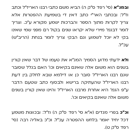
ובמג"א
(סי' רפד ס"ק ה) הביא משם כתבי רבנו האריז"ל וכתב
וז"ל: ובכתבי האר"י כתב דאין די בשמיעת ההפטרות אלא
צריך לקרות מתוך הספר והברכות ישמע מקורא ע"כ. וצריך
לומר דבגמ' מיירי שלא יקראו שנים בקול רם מפני שמי שאינו
בקי לא יוכל לשמוע וגם הבקי צריך לומר בנחת (הריב"ש)
עכ"ל.
ולא
ידעתי מדוע הסמיך המג"א את טעמו של דבר שאין קורין
בשנים הוא משום אלה שאינם בקיאים וכו' האם בגלל שסובר
שגם רבנו האריז"ל סובר כן או דילמא שבא לחלק בין דעת
רבנו האריז"ל שהעתיקה ברישא ולבסוף כתב שטעם הדבר
ע"פ הגמ' היא אחרת מרבנו האריז"ל והיינו שאין קורין בשנים
משום אלה שאינם בקיאים וכו'.
וכ"כ
בפרי מגדים (א"א סי' רפד ס"ק ה) וז"ל: ובכוונות משמע
דכל יחיד יאמר בלחש ההפטרה עכ"ל. וכ"כ באליה רבה (סי'
רפד ס"ק ט).