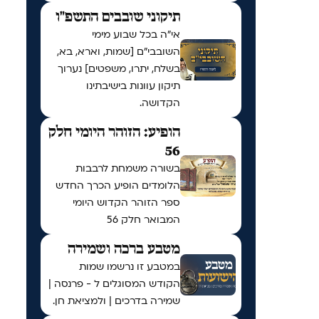
תיקוני שובבים התשפ"ו
אי"ה בכל שבוע מימי
השובבי"ם [שמות, וארא, בא,
בשלח, יתרו, משפטים] נערוך
תיקון עוונות בישיבתינו
הקדושה.
הופיע: הזוהר היומי חלק
56
בשורה משמחת לרבבות
הלומדים הופיע הכרך החדש
ספר הזוהר הקדוש היומי
המבואר חלק 56
מטבע ברכה ושמירה
במטבע זו נרשמו שמות
הקודש המסוגלים ל - פרנסה |
שמירה בדרכים | ולמציאת חן.