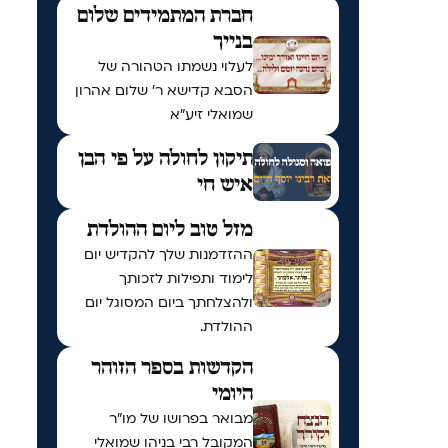
חברת המתמידים שלום
בנייך
לעלוי נשמתו הטהורה של
הסבא קדישא ר' שלום אהרון
שמואלי זיע"א
תיקון לחולה על פי הבן
איש חי
מזל טוב ליום ההולדת
ההזדמנות שלך להקדיש יום
לימוד ותפילות לזכותך
ולהצלחתך ביום המסוגל יום
ההולדת.
הקדשות בספר הזוהר
היומי
מבואר בפרושו של מו"ר
המקובל רבי בניהו שמואלי