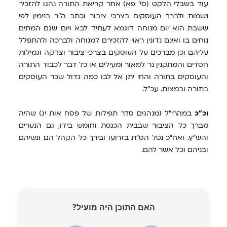
עוד בשבלי הלקט (סי' פא) אחר קריאת התורה נהגו להזכיר
נשמות ולברך העוסקים בצרכי ציבור וכתב ה"ר בנימין לפי
ששבת הוא יום מנוחה דוגמא לעתיד לבא ויום שגם המתים
נוחים בו ואינם נדונין ראוי להזכירם למנוחה ולברכה ולהתפלל
עליהם וכן מברכים על העוסקים בצרכי ציבור וצדקה וגמילות
חסדים והמתקנין נר למאור ומעילים או כל דבר לכבוד התורה
והעוסקים בתורה והחי יתן אל לבו כמה גדול שכר העוסקים
בתורה ובמצות. עכ"ל.
וכ"כ
במהרי"ל (מנהגים סדר תפילות של פסח אות יג) שהיה
מברך כל הציבור שבבית הכנסת וחומש בידו, גם הנערים
והש"ץ. ואח"כ נטל הס"ת בזרועו ובירך כל הקהל הם ונשיהם
ובניהם וכל אשר להם.
האם התוכן היה מועיל?