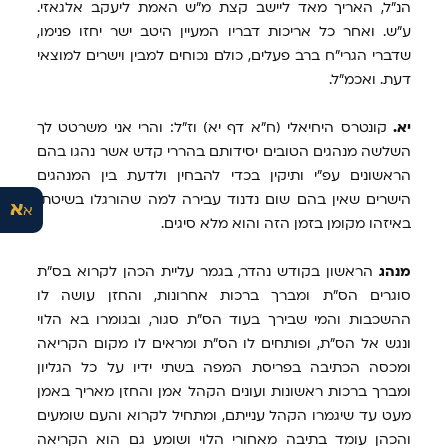
הנ"ל, האריך מאד ליישב קצת מ"ש האמת ליעקב אלגאזי.
ע"ש. ואחר כל אריכות דבריו המעיין היטב ישר יחזו פנימו,
שדברי הגרי"ח ברב פעלים, כולם נכוחים למבין וישרים למוצאי
דעת. ואכמ"ל.
יא.
קונטרס היחיאלי (ח"א דף יא) וז"ל: והרי אני משרטט לך
השלשה מנהגים הטובים יסידותם בהררי קדש אשר נהגו בהם
הראשונים עפ"י ותיקין בכדי להבחין ולדעת בין המנהגים
הישרים שאין בהם שום נדנוד עבירה למה שהורגלו בשיטתו
א
א
באיזהו מקומן בזמן הזה והוא מלא סיגים.
מנהג
הראשון בקודש נהדר, בגמר עליית הכהן לקרוא בס"ת
סוגרים הס"ת ומברך ברכות אחרונות, והחזן עושה לו
ההשכבות והמי שבירך בעוד הס"ת סגור, ובגומרו בא הלוי
ונגש אל הס"ת, ופותחים לו הס"ת ומראים לו מקום הקריאה
ומכסה הכתיבה בפריסת המפה בשתי ידיו על כל הגליון
ומברך ברכות ראשונות ועונים הקהל אמן והחזן מאריך באמן
מעט עד שיגמרו הקהל ענייתם, ומתחיל לקרוא והעם שומעים
והכהן עומד בתיבה מאחורי הלוי ושומע גם הוא הקריאה