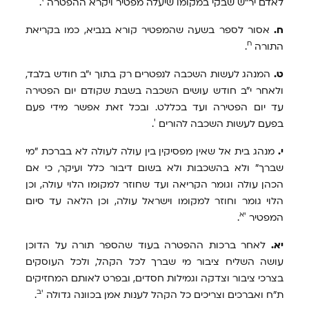
לאדם יר"ש שבקי במקומו שיעלה מפטיר ויקרא ההפטרה
.
ח.
אסור לספר בשעה שהמפטיר קורא בנביא, כמו בקריאת
ח
התורה
.
ט.
המנהג לעשות השכבה לנפטרים רק בתוך י"ב חודש בלבד,
ולאחר י"ב חודש עושים השכבה בשבת שקודם יום הפטירה
עד יום הפטירה ועד בכללט. ובכל זאת אפשר מידי פעם
י
בפעם לעשות השכבה להורים
.
י.
מנהג בית אל שאין מפסיקין בין עולה לעולה לא בברכת "מי
שברך" ולא בהשכבות ולא בשום דיבור כלל ועיקר, כי אם
הכהן עולה וגומר הקריאה ועד שחוזר למקומו הלוי עולה, וכן
הלוי גומר וחוזר למקומו וישראל עולה, וכן הלאה עד סיום
יא
המפטיר
.
יא.
לאחר ברכות ההפטרה בעוד שהספר תורה על הדוכן
עושה השליח ציבור מי שברך לכל הקהל, ולכל העוסקים
בצרכי ציבור וצדקה וגמילות חסדים, ובפרט לאותם המחזיקים
יב
ת"ח ואברכים וצריכים כל הקהל לענות אמן בכוונה גדולה
.