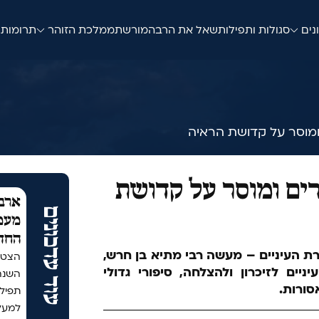
נים
סגולות ותפילות
שאל את הרב
המורשת
ממלכת הזוהר
תרומות
ומוסר על קדושת הראיה
רים ומוסר על קדושת
ארבע
עוד עדכונים
מעמד
החד
רת העיניים – מעשה רבי מתיא בן חרש,
הצטר
יים לזיכרון ולהצלחה, סיפורי גדולי
סורות.
תפיל