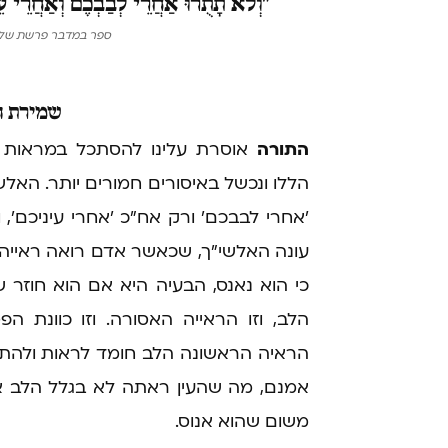
"וְלֹא
תָתֻרוּ אַחֲרֵי לְבַבְכֶם וְאַחֲרֵי ע
ספר במדבר פרשת שלח
שמירת
ה
התורה
אוסרת עלינו להסתכל במראות א
הללו ונכשל באיסורים חמורים יותר. הא
'אחרי לבבכם' ורק אח"כ 'אחרי עיניכם',
עונה האלשי"ך, שכאשר אדם רואה ראייה 
כי הוא נאנס, הבעיה היא אם הוא חוזר 
הלב, וזו הראייה האסורה. וזו כוונת ה
הראיה הראשונה הלב חומד לראות ולהתבונן
אמנם, מה שהעין ראתה לא בגלל הלב א
משום שהוא אנוס.