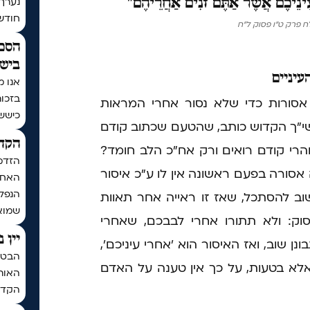
ֵינֵיכֶם אֲשֶׁר אַתֶּם זֹנִים אַחֲרֵיהֶם"
נערך
חודש | בתר
 פרק ט"ו פסוק ל"ח
הסכם
בישי
עיניים
אנו מ
בזכו
סורות כדי שלא נסור אחרי המראות
כיששכ
לשי"ך הקדוש כותב, שהטעם שכתוב קודם
הקדש
 והרי קודם רואים ורק אח"כ הלב חומד?
הזדמ
אסורה בפעם ראשונה אין לו ע"כ איסור
האחרו
הנפלא
שוב להסתכל, שאז זו ראייה אחר תאוות
שמואל
פסוק: ולא תתורו אחרי לבבכם, שאחרי
יין 
 שוב, ואז האיסור הוא 'אחרי עיניכם',
הבטחת
לא בטעות, על כך אין טענה על האדם
האותי
הקדח