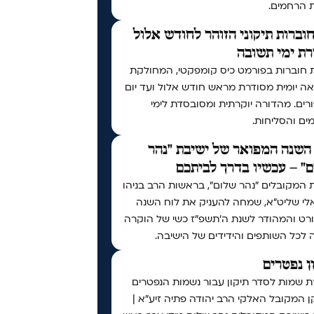
ת הרחמים.
וברות תיקוני הזוהר לחודש אלול
ת ימי תשובה
 חוברות בפורמט כיס קומפקטי, המחולקת
ה יומית מסודרת מראש חודש אלול ועד יום
רים. מהדורה יוקרתית ומסובסדת לימי
ים והסליחות.
השנה המפואר של ישיבת "נהר
" – עכשיו בדרך לביתכם
 המקובלים "נהר שלום", בראשות הרב בניהו
לי שליט"א, שמחה להעניק את לוח השנה
רט והמהודר לשנת ה'תשפ"ז כשי של הוקרה
 לכל השותפים והידידים של הישיבה.
ן נפטרים
ת שמות לסדר תיקון עבור נשמות הנפטרים
 המקובל האלקי הרב יהודה פתיה זיע"א |