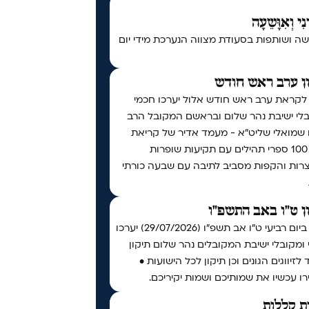
נִי וְאִוָּשֵעָה
ה ושותפות בסעודת מצווה הנערכת מידי יום
ן ערב ראש חודש
 לקראת ערב ראש חודש אלול יערכו חכמי
בלי ישיבת נהר שלום ובראשם המקובל הרב
ו שמואלי שליט״א - מעמד אדיר של קריאת
מעל 100 ספרי תהילים עם תקיעות שופרות
צרות והקפות מסביב לתיבה עם שבעה כורתי
ן ט"ו באב התשפ"ו
אי"ה ביום רביעי ט״ו אב תשפ״ו (29/07/2026) יערכו
ומקובלי ישיבת המקובלים נהר שלום תיקון
 לזיווגים הגונים וכן תיקון לכל הישועות •
ו עכשיו את שמותיכם ושמות יקיריכם.
ת קללות