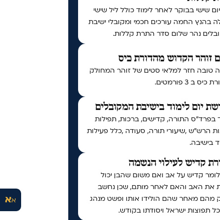
יום שישי בבוקר לאחר לימוד כולל ליל שישי
ה בהנץ החמה עורכים חכמי ומקובלי ישיבת
בלים נהר שלום סדר התרת קללות.
 זוהר הקדוש מהדורת כיס
 טובה חזר למלאי סטים של זוהר המחולק
יס ב 3 פורמטים.
ת יום לימוד בישיבת המקובלים
 בפרד"ס התורה, קדישים, ברכות, תפילות
ות הרש"ש ,שיעורי תורה, סעודה ,כלל פעילות
 בישיבה.
ת קדיש לעילוי הנשמה
לומר קדיש על אב ואם משום שהבן יכול
ת את האב והאם לאחר מותם, שכן נחשב
א
 מהם מאחר שהם הולידו אותו ופשט מנהג
א
ל תפוצות ישראל ויסודתו בקודש.