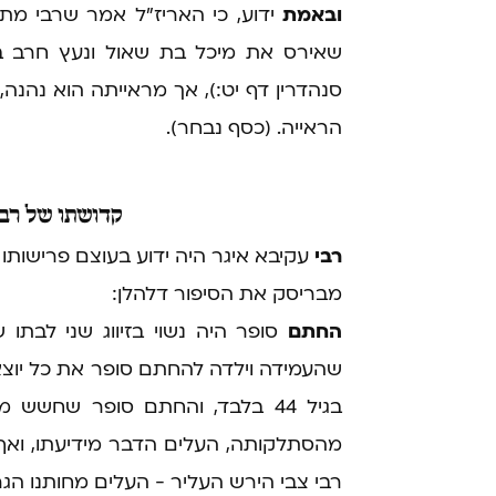
ובאמת
ידוע, כי האריז"ל אמר שרבי מתי
שאירס את מיכל בת שאול ונעץ חרב בינ
סנהדרין דף יט:), אך מראייתה הוא נהנה,
הראייה. (כסף נבחר).
קדושתו
של רבי
רבי
עקיבא איגר היה ידוע בעוצם פ
רישותו 
מבריסק את הסיפור דלהלן:
החתם
סופר היה נשוי בזיווג שני לבתו
שהעמידה וילדה להחתם סופר את כל יוצאי 
בגיל 44 בלבד, והחתם סופר שחשש 
מהסתלקותה, העלים הדבר מידיעתו, ואף 
רבי צבי הירש העליר - העלים מחותנו הג