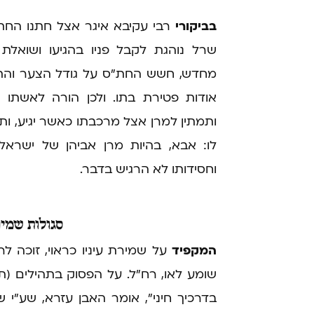
בביקורי
רבי עקיבא איגר אצל חתנו החת
שרל נוהגת לקבל פניו בהגיעו ושואלת
מחדש, חשש החת"ס על גודל הצער והתוג
אודות פטירת בתו. ולכן הורה לאשתו
ותמתין למרן אצל מרכבתו כאשר יגיע, ו
לו: אבא, בהיות מרן אביהן של ישראל.
וחסידותו לא הרגיש בדבר.
סגולות
שמירת
המקפיד
על שמירת עיניו כראוי, זוכה לרא
שומע לאו, רח"ל. על הפסוק בתהילים (תה
בדרכיך חיני", אומר האבן עזרא, שע"י