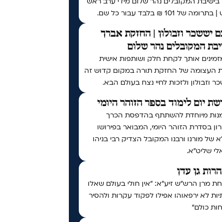
 בישיבת המקובלים נהר שלום מידי ערב ראש
ומה של 101 ₪ בלבד עבור כל שם.
 יששכר וזבולון | החזקת אברך
בת המקובלים נהר שלום
זמינים אותך לקחת חלק ושותפות אישית
ת העצומה של החזקת תורה במקום קדוש זה
ר וזבולון ולזכות לחיי נצח בעולם הבא.
ת יום לימוד בספר הזוהר היומי
נות מיוחדת להשתתף בהדפסת הכרך
ן בסדרת הזוהר היומי, המבואר בפירושו
 של מורנו ורבנו המקובל הצדיק רבי בניהו
י שליט״א.
נהרות גן עדן
 מרן הרש"ש זיע"א: "אין חולי בעולם שאלו
ות לא ירפאוהו אפילו לפקוד עקרות ולהסיר
ות כולם"