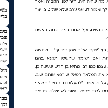
י, מה שהיה היה. חזר לפני הקב"ה ואמר
לך ואמור לו, אני ערב שלא ישלוט בו יצר
בשעת
בלימ
ל בנשים, ועל אחת כמה וכמה באשת
מעמ
.
שכי
מעמד
): "ויקחו אליך שמן זית זך" - שתצוה
אך ו
ור, ואם תאמר שהשטן יתקנא בהם
יקבל
עצמו כמו רבי מתיא בן חרש שעשה כן,
הילו
ביא את המלאך רפאל שירפא אותם שוב.
מעמד 
ל זה אמר: "להעלות נר תמיד" - שאני
[מוק
לתפיל
טח לרבי מתיא ששוב לא ישלוט בו יצר
מכיר
זקן 