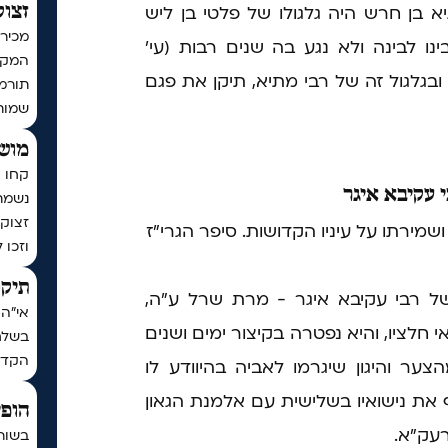
א בן חרש היה גלגולו של פלטי בן ליש
זצוק
מכירי
ו לבינה ולא נגע בה שנים רבות (עי'
המקוב
 ובגלגול זה של רבי מתיא, תיקן את פגם
שמות
מושי
קחו ח
 עקיבא איגר
נשמת
זצוק״
ושמירתו על עיניו הקדושות. סיפר הגרי"ז
וזכו 
תיקו
 של רבי עקיבא איגר - מרת שרל ע"ה,
אי"ה 
חלציו, והיא נפטרה בקיצור ימים ושנים
בשלח,
הקדו
מהצער והיגון שיגרמו לאביה בהיוודע לו
את נישואיו בשלישית עם אלמנת הגאון
הופי
רעק"א.
בשור