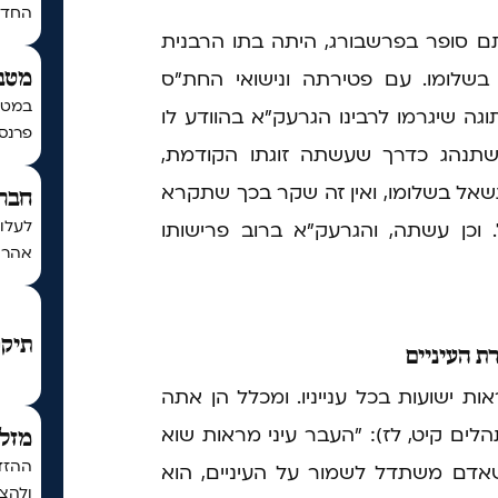
החדש 
ם סופר בפרשבורג, היתה בתו הרבנית
 בשלומו. עם פטירתה ונישואי החת"ס
מטב
במטב
ה שיגרמו לרבינו הגרעק"א בהוודע לו
פרנסה
 שתנהג כדרך שעשתה זוגתו הקודמת,
תשאל בשלומו, ואין זה שקר בכך שתקרא
חברת
לעלו
 וכן עשתה, והגרעק"א ברוב פרישותו
אהרון
תיקו
 העיניים
ות ישועות בכל ענייניו. ומכלל הן אתה
לים קיט, לז): "העבר עיני מראות שוא
מזל 
ההזדמ
 שאדם משתדל לשמור על העיניים, הוא
ולהצל