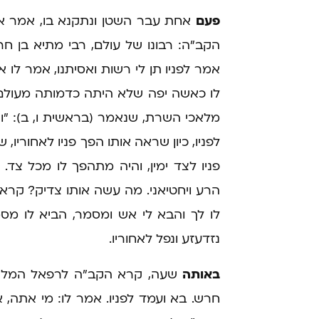
פעם
אחת עבר השטן ונתקנא בו, אמר א
הקב"ה: רבונו של עולם, רבי מתיא בן חר
אמר לפניו תן לי רשות ואסיתנו, אמר לו אי
לו כאשה יפה שלא היתה כדמותה מעולם 
מלאכי השרת, שנאמר (בראשית ו, ב): "ו
לפניו, כיון שראה אותו הפך פניו לאחוריו,
פניו לצד ימין, והיה מתהפך לו מכל צד.
הרע ויחטיאני. מה עשה אותו צדיק? קרא
לו לך והבא לי אש ומסמר, הביא לו מסמר
נזדעזע ונפל לאחוריו.
באותה
שעה, קרא הקב"ה לרפאל המלאך,
חרש. בא ועמד לפניו. אמר לו: מי אתה,