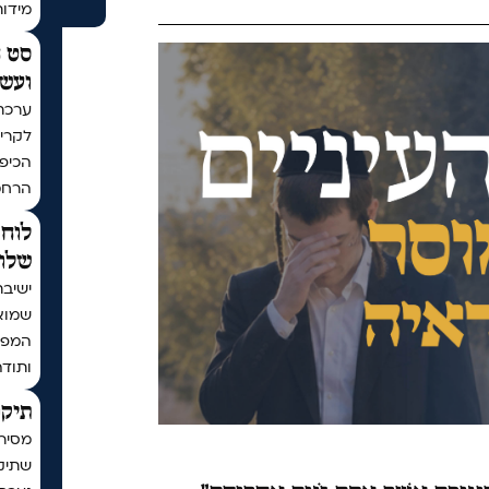
מידו
סט ח
ועשר
ערכת
לקריא
הכיפו
הרחמ
לוח 
שלום
ישיבת
שמוא
המפו
ותודה
תיקו
מסיר
שתיקן