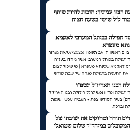
 רצון עניתיך: הזכות להיות שותף
וד ליל שישי בשעת חצות
ד תפילה בכותל המערבי לאקמא
נתא מעפרא
אי"ה ביום ראשון ה׳ אב תשפ״ו (19/07/2026) נערוך
 תפילה בכותל המערבי אשר נייחדו בעז"ה
רק לאקמא שכינתא מעפרא | מי שיכול לצום
 את התענית בתפילת מנחה של שבת קודש
לת רבנו האריז"ל תשפ"ו
תפילה ופדיון נפש לרגל הילולת רבנו האריז"ל
דם] בעיר הקודש צפת • העבירו עכשיו שמות
ה וברכה.
ים תודה ומחזקים את ישיבתו של
המקובלים כמוהר"ר שלום שמואלי