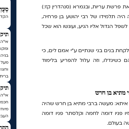
ת פרשת עריות, ובגמרא (סנהדרין קז:)
סְעָדֵ
 היה תלמידו של רבי יהושע בן פרחיה,
הקדש
לשפל הגדול אליו הגיע, ועונשו הוא שכל
תיקו
אי"ה
ומקו
קחת בנים בני שנתיים ע"י אמם לים, כי
בניה
 כשיגדלו, וזה עלול להפריע בלימוד
וחצו
ברית
תיקו
 מתיא בן חרש
חכמי 
 איתא: מעשה ברבי מתיא בן חרש שהיה
מיוחד
יו פניו דומה לחמה וקלסתר פניו דומה
העביר
ה בעולם.
התר