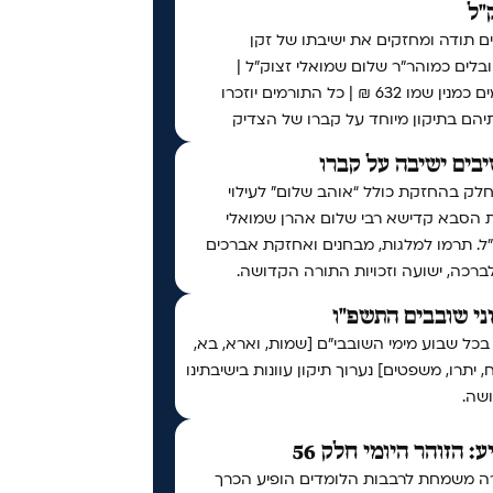
"ל
ם תודה ומחזקים את ישיבתו של זקן
לים כמוהר"ר שלום שמואלי זצוק"ל |
תורמים כמנין שמו 632 ₪ | כל התורמים יוזכרו
יהם בתיקון מיוחד על קברו של הצדיק
בים ישיבה על קברו
לק בהחזקת כולל “אוהב שלום” לעילוי
 הסבא קדישא רבי שלום אהרן שמואלי
ל. תרמו למלגות, מבחנים ואחזקת אברכים
לברכה, ישועה וזכויות התורה הקדושה.
ני שובבים התשפ"ו
בכל שבוע מימי השובבי"ם [שמות, וארא, בא,
 יתרו, משפטים] נערוך תיקון עוונות בישיבתינו
שה.
ע: הזוהר היומי חלק 56
ה משמחת לרבבות הלומדים הופיע הכרך