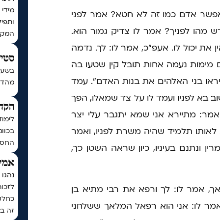
מידי 
פשר אדם כמו זה לא חטא? אמר לפני
ותפיל
ש מהו לפניך? אמר לו צדיק גמור הוא.
המקו
ן את יכול לו. אעפ"כ, אמר לו: לך. נדמה
סטים
מימות נעמה אחות תובל קין שטעו בה
בשעה
יראו בני האלהים את בנות האדם". עמד
מהדורת כ
 שוב בא לפניו ועמד לו על צד שמאלו, הפך
הקדש
 אמר: מתיירא אני שמא יתגבר עלי יצר
לימוד
 לאותו תלמיד שהיה משרת לפניו, ואמר
בכוונ
החסד
ין ונתנם בעיניו, כיון שראה השטן כך,
אמיר
נהגו 
לזכו
 אמר לו: לך ורפא את רבי מתיא בן
כחלק
 אמר לו: אני הוא רפאל המלאך ששלחני
זה בכ