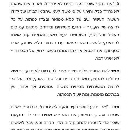
ו): "אם יתקע שופר בעיר והעם לא יחרדו", ואנו רואים שהעם
לא נחרד כלל. ותירץ על פי משל, לעני שהוזמן לביתו של ידידו
העשיר, העשיר ישב על כסא מפואר ובצדו כפתור, על כל
לחיצה של העשיר - הגיעו משרתים ובידיהם מגשים עמוסים
באוכל וכל טוב, השתומם העני מאד, והחליט עם אשתו
להתאמץ להשיג כסא מפואר עם כפתור פלא שכזה, אגרו
כסף וקנו את הכסא, אך לתדהמתם כאשר לחצו על הכפתור -
לא אירע דבר.
אמר
להם החכם: כלום רוצים אתם להידמות לאותו עשיר שיש
ביכולתו להחזיק משרתים רבים וכל טוב הארץ, ולכן על כל
לחיצה המשרתים מביאים מגשים עמוסים. אך אתם, אין
בבתיכם מאומה, ומה יועיל הכפתור.
וזהו
- "אם יתקע שופר בעיר והעם לא יחרדו", המדובר באדם
שטרוד ועסוק במצוות, אם הוא ירא שמים - די לו בתקיעת
שופר כדי להזכירו להתכונן ליום הדין הקרב ובא, אבל לאנשים