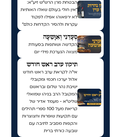
הבטחת מרן הרש"ש זיע"א:
"אין חולי בעולם שאלו האותיות
לא ירפאוהו אפילו לפקוד
עקרות ולהסיר הקדחות כולם"
סְעָדֵנִי וְאִוָּשֵעָה
הקדשה ושותפות בסעודת
מצווה הנערכת מידי יום
תיקון ערב ראש חודש
אי"ה לקראת ערב ראש חודש
אלול יערכו חכמי ומקובלי
ישיבת נהר שלום ובראשם
המקובל הרב בניהו שמואלי
שליט״א - מעמד אדיר של
קריאת מעל 100 ספרי תהילים
עם תקיעות שופרות וחצוצרות
והקפות מסביב לתיבה עם
שבעה כורתי ברית