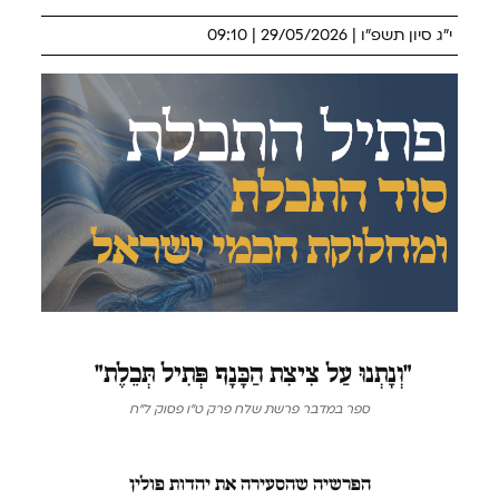
י"ג סיון תשפ"ו | 29/05/2026 | 09:10
"וְנָתְנוּ
עַל צִיצִת הַכָּנָף פְּתִיל תְּכֵלֶת"
ספר במדבר פרשת שלח פרק ט"ו פסוק ל"ח
הפרשיה
שהסעירה את יהדות פולין