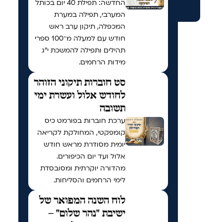
החדשה: תפילת 40 יום בכותל
המערבי, תפילה במערת
המכפלה, תיקון ערב ראש
חודש עם למעלה מ־100 ספרי
תהילים ותפילה להמשכת י"ג
מידות הרחמים.
סט חוברות תיקוני הזוהר
לחודש אלול ועשרת ימי
תשובה
ערכת חוברות בפורמט כיס
קומפקטי, המחולקת לקריאה
יומית מסודרת מראש חודש
אלול ועד יום הכיפורים.
מהדורה יוקרתית ומסובסדת
לימי הרחמים והסליחות.
לוח השנה המפואר של
ישיבת "נהר שלום" –