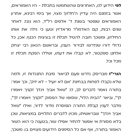
לפי
הידוע לנו, האחרונים שהשתמשו בתכלת - היו האמוראים,
אשר בזמנם היה עדיין ה'חלזון' מצוי, אך בימי רבינא, אחרון
האמוראים שנפטר בשנת ד' אלפים רל"ד, הוא נגנז. לאחר
שנים רבות, קם האדמו"ר מראדזין וטען כי גילה את אותו
החילזון, ומשכך חובה להטיל תכלת זו בציצית הכנף. אכן, כל
גדולי דורו שנדרשו לבירור הענין, ובראשם הגאון רבי יצחק
אלחנן ספקטור, לא קבלו את דעתו, ושללו הפקת תכלת זו
מכל וכל.
הגרי"ז
מבריסק נדרש פעם לביאור סיבת התנגדות זו, ולמה
שלא נקבלו לפחות בבחינת 'אם לא יועיל - לא יזיק', וכך אמר:
בתורה נאמר (דברים לב, ז): "שאל אביך ויגדך זקניך ויאמרו
לך", וביאר "הבית הלוי", שסופו של הפסוק "זקניך ויאמרו לך",
מדבר לענין קבלת התורה הנמסרת מדור לדור, ואילו "שאל
אביך ויגדך" שבראשיתו, מכוין לדברים התלויים במציאות, שכן
בלא מסורת אי אפשר להתיר אפילו שור, בטענה כי הוא השור
האמור בתורה, אף אם כל הסימנים הידועים מצויים בו. משכך,