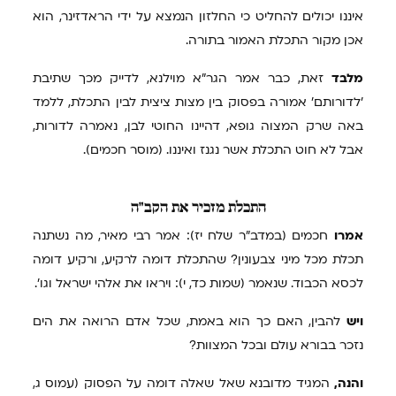
איננו יכולים להחליט כי החלזון הנמצא על ידי הראדזינר, הוא
אכן מקור התכלת האמור בתורה.
מלבד
זאת, כבר אמר הגר"א מוילנא, לדייק מכך שתיבת
'לדורותם' אמורה בפסוק בין מצות ציצית לבין התכלת, ללמד
באה שרק המצוה גופא, דהיינו החוטי לבן, נאמרה לדורות,
אבל לא חוט התכלת אשר נגנז ואיננו. (מוסר חכמים).
התכלת
מזכיר את הקב"ה
אמרו
חכמים (במדב"ר שלח יז): אמר רבי מאיר, מה נשתנה
תכלת מכל מיני צבעונין? שהתכלת דומה לרקיע, ורקיע דומה
לכסא הכבוד. שנאמר (שמות כד, י): ויראו את אלהי ישראל וגו'.
ויש
להבין, האם כך הוא באמת, שכל אדם הרואה את הים
נזכר בבורא עולם ובכל המצוות?
והנה,
המגיד מדובנא שאל שאלה דומה על הפסוק (עמוס ג,