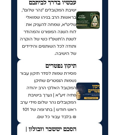
עכשיו בדרך לביתכם
ישיבת המקובלים "נהר שלום",
בראשות הרב בניהו שמואלי
שליט"א, שמחה להעניק את
לוח השנה המפורט והמהודר
לשנת ה'תשפ"ז כשי של הוקרה
ותודה לכל השותפים והידידים
של הישיבה.
תיקון נפטרים
מסירת שמות לסדר תיקון עבור
נשמות הנפטרים שתיקן
המקובל האלקי הרב יהודה
פתיה זיע"א | נערך בישיבת
המקובלים נהר שלום מידי ערב
ראש חודש | בתרומה של 101
₪ בלבד עבור כל שם.
הסכם יששכר וזבולון |