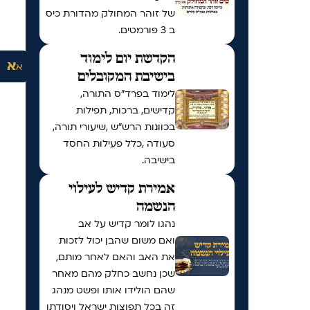
של זוהר המחולק מהדורת כיס
ב 3 פורמטים.
הקדשת יום לימוד
א
א
בישיבת המקובלים
לימוד בפרד"ס התורה,
קדישים, ברכות, תפילות
בכוונות הרש"ש ,שיעורי תורה,
סעודה ,כלל פעילות החסד
בישיבה.
אמירת קדיש לעילוי
הנשמה
נהגו לומר קדיש על אב
ואם משום שהבן יכול לזכות
את האב והאם לאחר מותם,
שכן נחשב כחלק מהם מאחר
שהם הולידו אותו ופשט מנהג
זה בכל תפוצות ישראל ויסודתו