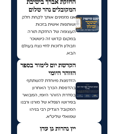
החזקת אברך בישיבת
המקובלים נהר שלום
אנו מזמינים אותך לקחת חלק
ושותפות אישית בזכות
העצומה של החזקת תורה
במקום קדוש זה כיששכר
וזבולון ולזכות לחיי נצח בעולם
הבא.
הקדשת יום לימוד בספר
הזוהר היומי
הזדמנות מיוחדת להשתתף
בהדפסת הכרך האחרון
בסדרת הזוהר היומי, המבואר
בפירושו הנפלא של מורנו ורבנו
המקובל הצדיק רבי בניהו
שמואלי שליט״א.
יין נהרות גן עדן