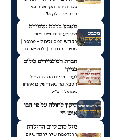
ספר הזוהר הקדוש היומי
המבואר חלק 56
מטבע ברכה ושמירה
במטבע זו נרשמו שמות
הקודש המסוגלים ל - פרנסה |
שמירה בדרכים | ולמציאת חן.
חברת המתמידים שלום
בנייך
לעלוי נשמתו הטהורה של
הסבא קדישא ר' שלום אהרון
שמואלי זיע"א
תיקון לחולה על פי הבן
איש חי
מזל טוב ליום ההולדת
ההזדמנות שלך להקדיש יום