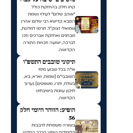
קחו חלק בהחזקת כולל
“אוהב שלום” לעילוי נשמת
הסבא קדישא רבי שלום אהרן
שמואלי זצוק״ל. תרמו למלגות,
מבחנים ואחזקת אברכים וזכו
לברכה, ישועה וזכויות התורה
הקדושה.
תיקוני שובבים התשפ"ו
אי"ה בכל שבוע מימי
השובבי"ם [שמות, וארא, בא,
בשלח, יתרו, משפטים] נערוך
תיקון עוונות בישיבתינו
הקדושה.
הופיע: הזוהר היומי חלק
56
בשורה משמחת לרבבות
הלומדים הופיע הכרך החדש