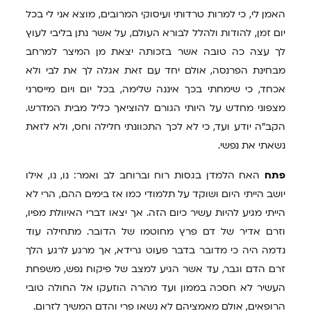
האמן לי, כי למרות טרדותי ועיסוקי המרובים, מוצא אני לי בכל
יום זמן, להודות ולהלל לבורא העולם, על אשר נתן בליבי לעוץ
לך עצה כה טובה אשר בזכותה יצאת מן המיצר למרחב
מבחינת הפרנסה, אולם יחד עם זאת אגלה לך את לבי ולא
אכחד, כי שימחתי בכך איננה שלימה, בכל יום ויום מייסרני
מצפוני מחדש על היותי הגורם להוציאך כליל מבית המדרש.
הקב"ה יודע ועד, כי לא לכך התכוונתי חלילה וחס, ולא לזאת
נשאתי את נפשי.
פתח
האח הלמדן בגסות רוח וברוחב לב ואמר: נו, נו, אילו
יושב הייתי היום ושוקד על תלמודי כמו אז בימים ההם, הרי לא
הייתי מגיע להיות עשיר כיום הזה. אך יצאו דברי האיוולת מפיו,
וזרם אדיר של דם פרץ מחוטמו של הדובר. מתחילה עוד
נדמה היה כי מדובר בדבר פעוט גרידא, אך מרגע לרגע הלך
זרם הדם וגבר, עד אשר הגיע למצב של פיקוח נפש, משפחת
העשיר לא חסכה בממון ועד מהרה הוזעקו אל החולה טובי
הרופאים, אולם מאמציהם לא נשאו פרי והדם המשיך לזרום.