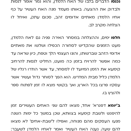
נכנסו
הדברים בלבו של האח הלמדן, והוא גמר אומר לנסות
ולבדוק את ההצעה. באותו מעמד מנה האח העשיר על כף
אחיו הלמדן מאתיים אדומים זהב, סכום עתק, ואיחל לו
הצלחה מקרב לב.
חלפו
ימים, וההצלחה במסחר האירה פניה גם לאח הלמדן,
מעט הזמנים שהקדיש לסחורה הכפילו ושלשו את מאתיים
אדומי הזהב שברשותו, והונו העצמי הלך וטפח, כיון שראה עד
כמה אפשר להרויח בזמן כה מועט, החליט לנסות להרחיב
קימעא את הזמן המיועד לו למסחר, עד אשר הודרו רגליו של
הלמדן כליל מבית המדרש. הוא הפך לסוחר גדול ועשיר אשר
עסקיו פרצו בכל הארץ, ואך בקושי מצא לו זמן לפתוח ספר
ולהציץ בו.
ב'יומא
דפגרא' אחד, מצאו להם שני האחים העשירים זמן
להיפגש ולשבת קימעא בצוותא, שכן במשך כל ימות השנה
מנעו העסקים מהם מנוחה, ואפילו ל'שבת-אחים' לא מצאו
להם שעה. נענה האח העשיר ואמר לאחיו הלמדן לשעבר: