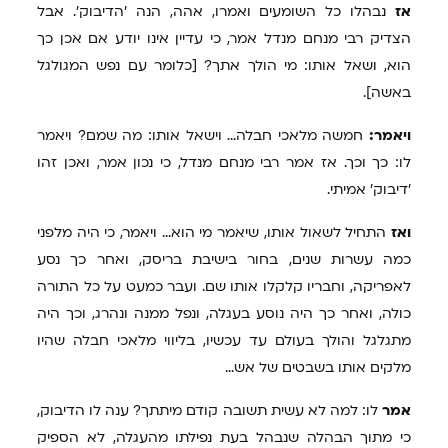
אז
נבהלו כל השומעים ואמרו, אהה, הנה 'הדיבוק'. אבל
הצדיק רבי מנחם מנדל אמר, כי עדיין אינו יודע אם אכן כך
הוא, ושאל אותו: מי הולך אתך? [כלומר עם נפש המגולגל
באשה].
ויאמר:
חמשה מלאכי חבלה... וישאל אותו: מה שמם? ויאמר
לו: כך וכך. אז אמר רבי מנחם מנדל, כי נכון אמר, ואכן זהו
'דיבוק' אמיתי.
ואז
התחיל לשאול אותו, שיאמר מי הוא... ויאמר, כי היה מלפני
כמה עשרות שנים, בחור בישיבת בריסק, ואחר כך נסע
לאפריקה, וחבריו קלקלו אותו שם. ועבר כמעט על כל התורה
כולה, ואחר כך היה נוסע בעגלה, ונפל ממנה ונהרג, וכך היה
מתגלגל והולך בעולם עד עכשיו, בליווי מלאכי חבלה שהיו
מלקים אותו בשבטים של אש...
אמר
לו: למה לא עשית תשובה קודם מיתתך? ענה לו הדיבוק,
כי מתוך הבהלה שנבהל בעת נפילתו מהעגלה, לא הספיק