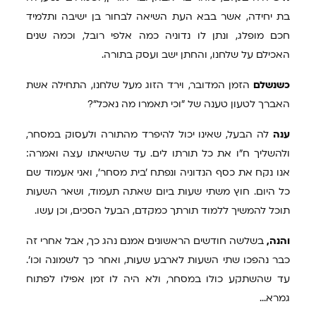
בת יחידה, אשר בבא העת השיאה לבחור בן ישיבה ותלמיד
חכם מופלג, ונתן לו נדוניה כמה אלפי רובל, וכמה שנים
האכילם על שלחנו, והחתן ישב ועסק בתורה.
כשנשלם
הזמן המדובר, וירד הזוג מעל שלחנו, התחילה אשת
האברך לטעון טענה של "וכי תאמרו מה נאכל"?
ענה
לה הבעל, שאינו יכול להיפרד מהתורה ולעסוק במסחר,
ולהשליך ח"ו את כל תורתו לים. עד שהשיאתו עצה ואמרה:
אנו נקח את כסף הנדוניה ונפתח 'בית מסחר', ואני אעמוד שם
כל היום. חוץ משתי שעות ביום שאתה תעמוד, ושאר השעות
תוכל להמשיך ללמוד תורתך כמקדם, הבעל הסכים, וכן עשו.
והנה,
בשלשה חודשים הראשונים אמנם נהג כך, אבל אחרי זה
כבר נהפכו שתי השעות לארבע שעות, ואחר כך לשמונה וכו'.
עד שהשתקע כולו במסחר, ולא היה לו זמן אפילו לפתוח
גמרא...