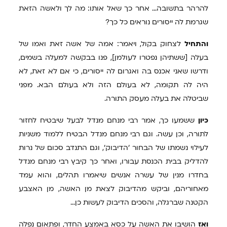
להרהר בתשובה... אחר כך שאל אותו: מה לך ולאשה הזאת
שגרמת לה ייסורים נוראים כל כך?
והתחיל
לצחוק בקול, ויאמר: אמה של אשה זאת ואמו של
בעלה [ששתיהן נפטרו לעולמן], פנו בבקשה למעלה בשמים,
ודרשו שאני אכנס בה ואגרום לה ייסורים, כי אם לא זאת, לא
היה לה תקומה, לא בעולם הזה ולא בעולם הבא. מפני
שביטלה את בעלה מעסק התורה.
כיון
ששמעו כך, אמר רבי מנחם מנדל לבעל שיבטיח לחזור
לתורה, וכן עשה. וגם רבי מנחם מנדל הבטיח ללמוד משניות
לעילוי נשמתו של הבחור 'הדיבוק', וגם התנדב סכום של נרות
להדליק בבית הכנסת עבורו, ואחר כך קיבץ רבי מנחם מנדל
בחדרו מנין של עשרה אנשים שיאמרו תהלים, והוא עמד
מאחוריהם, וביקש מהדיבוק לצאת מן האשה, מן האצבע
הקטנה שברגלה, והסכים הדיבוק לעשות כן...
ואז
הושיבו את האשה על כסא באמצע החדר, ופתאום נפלה