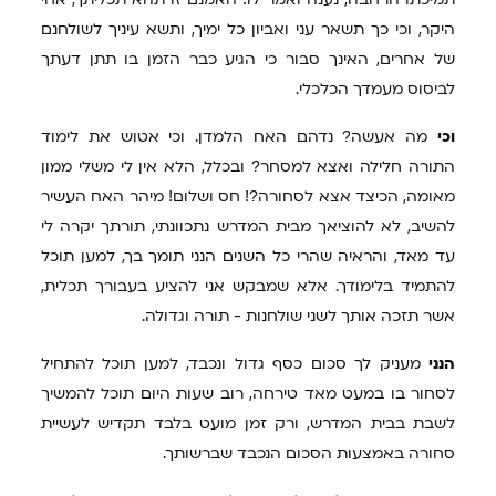
היקר, וכי כך תשאר עני ואביון כל ימיך, ותשא עיניך לשולחנם
של אחרים, האינך סבור כי הגיע כבר הזמן בו תתן דעתך
לביסוס מעמדך הכלכלי.
וכי
מה אעשה? נדהם האח הלמדן. וכי אטוש את לימוד
התורה חלילה ואצא למסחר? ובכלל, הלא אין לי משלי ממון
מאומה, הכיצד אצא לסחורה?! חס ושלום! מיהר האח העשיר
להשיב, לא להוציאך מבית המדרש נתכוונתי, תורתך יקרה לי
עד מאד, והראיה שהרי כל השנים הנני תומך בך, למען תוכל
להתמיד בלימודך. אלא שמבקש אני להציע בעבורך תכלית,
אשר תזכה אותך לשני שולחנות - תורה וגדולה.
הנני
מעניק לך סכום כסף גדול ונכבד, למען תוכל להתחיל
לסחור בו במעט מאד טירחה, רוב שעות היום תוכל להמשיך
לשבת בבית המדרש, ורק זמן מועט בלבד תקדיש לעשיית
סחורה באמצעות הסכום הנכבד שברשותך.