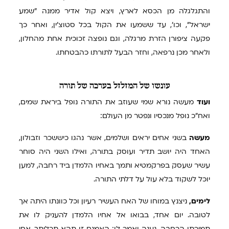
והתגלגלה מן הכסא לארץ, ויצא קול אדיר ממנה "שמע
ישראל", וכו', עד ששמעו את הקול בכל סטוצ'ין, ואחר כך
פקעה ציפורן הזרת מרגלה, וגם נופצה זכוכית אחת מהחלון,
ולאחר מכן נרפאה, וחזר הבעל לתורתו כהבטחתו.
עונשו
של המזלזל בערכה של תורה
ועוד
מעשה נורא שמי שעוזב את התורה נופל ביראת שמים,
ואח"כ נופל מנכסיו ונפטר מן העולם:
מעשה
בשני אחים יראים ושלמים, אשר נהגו כיששכר וזבולון,
האחד היה יושב תדיר ועוסק בתורה, ואילו השני היה סוחר
עשיר שעסק בפרקמטיא ותמך באחיו הלמדן ביד רחבה, למען
יוכל לשקוד בלא עול על דלתי התורה.
לימים,
ניצנץ במוחו של האח העשיר רעיון וכל כוונתו היתה אך
לטובה. יום אחד, בבואו אל אחיו הלמדן להעניק לו את
תמיכתו הרחבה, נענה ואמר לו: האמנם זו תהא תכליתך, אחי