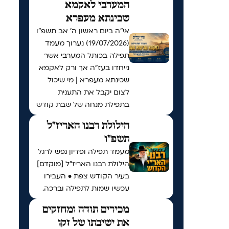
המערבי לאקמא
שכינתא מעפרא
אי"ה ביום ראשון ה׳ אב תשפ״ו
(19/07/2026) נערוך מעמד
תפילה בכותל המערבי אשר
נייחדו בעז"ה אך ורק לאקמא
שכינתא מעפרא | מי שיכול
לצום יקבל את התענית
בתפילת מנחה של שבת קודש
הילולת רבנו האריז"ל
תשפ"ו
מעמד תפילה ופדיון נפש לרגל
הילולת רבנו האריז"ל [מוקדם]
בעיר הקודש צפת • העבירו
עכשיו שמות לתפילה וברכה.
מכירים תודה ומחזקים
את ישיבתו של זקן