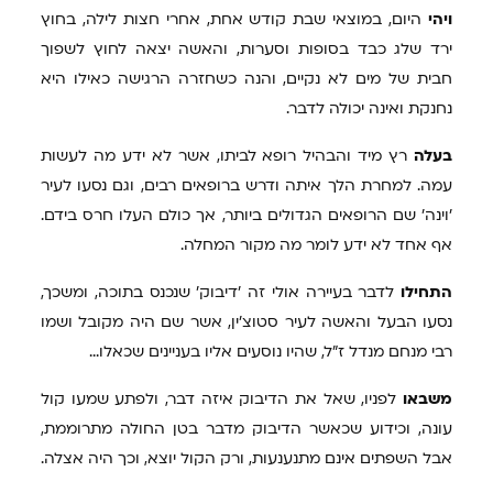
ויהי
היום, במוצאי שבת קודש אחת, אחרי חצות לילה, בחוץ
ירד שלג כבד בסופות וסערות, והאשה יצאה לחוץ לשפוך
חבית של מים לא נקיים, והנה כשחזרה הרגישה כאילו היא
נחנקת ואינה יכולה לדבר.
בעלה
רץ מיד והבהיל רופא לביתו, אשר לא ידע מה לעשות
עמה. למחרת הלך איתה ודרש ברופאים רבים, וגם נסעו לעיר
'וינה' שם הרופאים הגדולים ביותר, אך כולם העלו חרס בידם.
אף אחד לא ידע לומר מה מקור המחלה.
התחילו
לדבר בעיירה אולי זה 'דיבוק' שנכנס בתוכה, ומשכך,
נסעו הבעל והאשה לעיר סטוצ'ין, אשר שם היה מקובל ושמו
רבי מנחם מנדל ז"ל, שהיו נוסעים אליו בעניינים שכאלו...
משבאו
לפניו, שאל את הדיבוק איזה דבר, ולפתע שמעו קול
עונה, וכידוע שכאשר הדיבוק מדבר בטן החולה מתרוממת,
אבל השפתים אינם מתנענעות, ורק הקול יוצא, וכך היה אצלה.