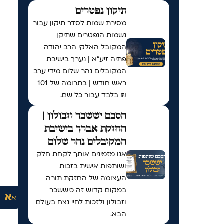
תיקון נפטרים
מסירת שמות לסדר תיקון עבור
נשמות הנפטרים שתיקן
המקובל האלקי הרב יהודה
פתיה זיע"א | נערך בישיבת
המקובלים נהר שלום מידי ערב
ראש חודש | בתרומה של 101
₪ בלבד עבור כל שם.
הסכם יששכר וזבולון |
החזקת אברך בישיבת
המקובלים נהר שלום
אנו מזמינים אותך לקחת חלק
ושותפות אישית בזכות
העצומה של החזקת תורה
במקום קדוש זה כיששכר
א
א
וזבולון ולזכות לחיי נצח בעולם
הבא.