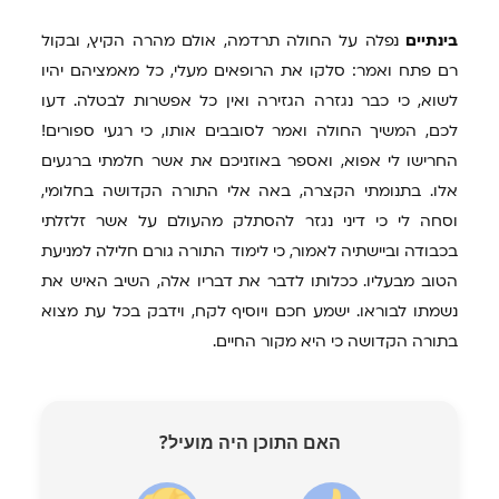
בינתיים
נפלה על החולה תרדמה, אולם מהרה הקיץ, ובקול
רם פתח ואמר: סלקו את הרופאים מעלי, כל מאמציהם יהיו
לשוא, כי כבר נגזרה הגזירה ואין כל אפשרות לבטלה. דעו
לכם, המשיך החולה ואמר לסובבים אותו, כי רגעי ספורים!
החרישו לי אפוא, ואספר באוזניכם את אשר חלמתי ברגעים
אלו. בתנומתי הקצרה, באה אלי התורה הקדושה בחלומי,
וסחה לי כי דיני נגזר להסתלק מהעולם על אשר זלזלתי
בכבודה וביישתיה לאמור, כי לימוד התורה גורם חלילה למניעת
הטוב מבעליו. ככלותו לדבר את דבריו אלה, השיב האיש את
נשמתו לבוראו. ישמע חכם ויוסיף לקח, וידבק בכל עת מצוא
בתורה הקדושה כי היא מקור החיים.
האם התוכן היה מועיל?