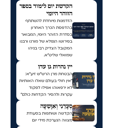
הקדשת יום לימוד בספר
הזוהר היומי
הזדמנות מיוחדת להשתתף
בהדפסת הכרך האחרון
בסדרת הזוהר היומי, המבואר
בפירושו הנפלא של מורנו ורבנו
המקובל הצדיק רבי בניהו
שמואלי שליט״א.
יין נהרות גן עדן
הבטחת מרן הרש"ש זיע"א:
"אין חולי בעולם שאלו האותיות
לא ירפאוהו אפילו לפקוד
עקרות ולהסיר הקדחות כולם"
סְעָדֵנִי וְאִוָּשֵעָה
הקדשה ושותפות בסעודת
מצווה הנערכת מידי יום