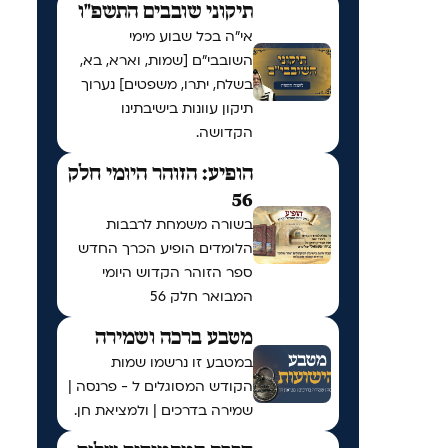
תיקוני שובבים התשפ"ו
אי"ה בכל שבוע מימי
השובבי"ם [שמות, וארא, בא,
בשלח, יתרו, משפטים] נערוך
תיקון עוונות בישיבתינו
הקדושה.
הופיע: הזוהר היומי חלק
56
בשורה משמחת לרבבות
הלומדים הופיע הכרך החדש
ספר הזוהר הקדוש היומי
המבואר חלק 56
מטבע ברכה ושמירה
במטבע זו נרשמו שמות
הקודש המסוגלים ל - פרנסה |
שמירה בדרכים | ולמציאת חן.