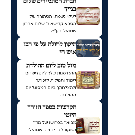
חברת המתמידים שלום
בנייך
לעלוי נשמתו הטהורה של
הסבא קדישא ר' שלום אהרון
שמואלי זיע"א
תיקון לחולה על פי הבן
איש חי
מזל טוב ליום ההולדת
ההזדמנות שלך להקדיש יום
לימוד ותפילות לזכותך
ולהצלחתך ביום המסוגל יום
ההולדת.
הקדשות בספר הזוהר
היומי
מבואר בפרושו של מו"ר
המקובל רבי בניהו שמואלי