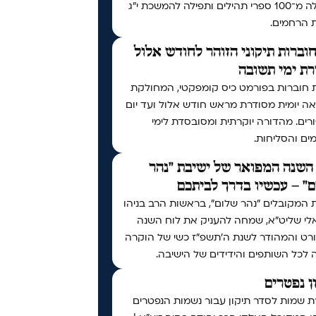
למעלה מ־100 ספרי תהילים ותפילה להמשכת י"ג
ת הרחמים.
וברות תיקוני הזוהר לחודש אלול
ת ימי תשובה
 חוברות בפורמט כיס קומפקטי, המחולקת
ה יומית מסודרת מראש חודש אלול ועד יום
רים. מהדורה יוקרתית ומסובסדת לימי
ים והסליחות.
השנה המפואר של ישיבת "נהר
" – עכשיו בדרך לביתכם
 המקובלים "נהר שלום", בראשות הרב בניהו
לי שליט"א, שמחה להעניק את לוח השנה
רט והמהודר לשנת ה'תשפ"ז כשי של הוקרה
 לכל השותפים והידידים של הישיבה.
ן נפטרים
ת שמות לסדר תיקון עבור נשמות הנפטרים