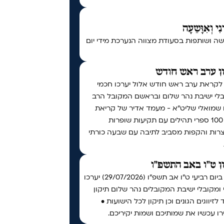
נִי וְאִוָּשֵעָה
ה ושותפות בסעודת מצווה הנערכת מידי יום
ן ערב ראש חודש
 לקראת ערב ראש חודש אלול יערכו חכמי
בלי ישיבת נהר שלום ובראשם המקובל הרב
ו שמואלי שליט״א - מעמד אדיר של קריאת
מעל 100 ספרי תהילים עם תקיעות שופרות
צרות והקפות מסביב לתיבה עם שבעה כורתי
ן ט"ו באב התשפ"ו
אי"ה ביום רביעי ט״ו אב תשפ״ו (29/07/2026) יערכו
ומקובלי ישיבת המקובלים נהר שלום תיקון
 לזיווגים הגונים וכן תיקון לכל הישועות •
ו עכשיו את שמותיכם ושמות יקיריכם.