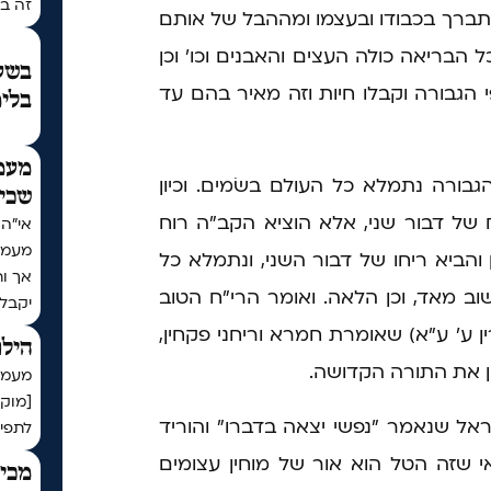
זה בכ
תברך בכבודו ובעצמו ומההבל של אותם
ל הבריאה כולה העצים והאבנים וכו' וכן
בשעת
 הגבורה וקבלו חיות וזה מאיר בהם עד
בלימ
מעמ
ורה נתמלא כל העולם בשׂמים. וכיון
שכי
 של דבור שני, אלא הוציא הקב"ה רוח
מעמד
 והביא ריחו של דבור השני, ונתמלא כל
אך ו
וב מאד, וכן הלאה. ואומר הרי"ח הטוב
יקבל
ע' ע"א) שאומרת חמרא וריחני פקחין,
הילו
ן את התורה הקדושה.
מעמד 
[מוק
אל שנאמר "נפשי יצאה בדברו" והוריד
לתפיל
 שזה הטל הוא אור של מוחין עצומים
מכיר