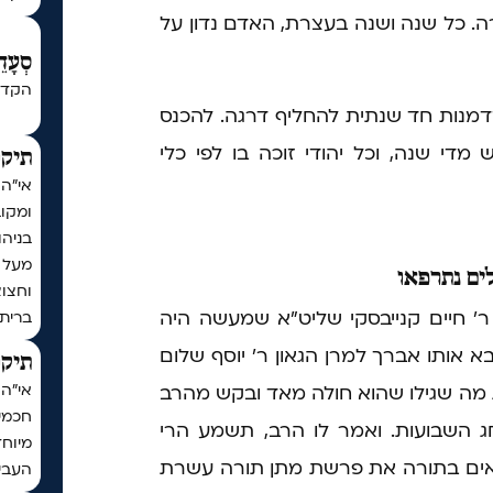
ה. כל שנה ושנה בעצרת, האדם נדון על
סְעָדֵ
הקדש
דמנות חד שנתית להחליף דרגה. להכנס
די שנה, וכל יהודי זוכה בו לפי כלי
תיקו
אי"ה
ומקו
בניה
ים נתרפאו
וחצו
ר' חיים קנייבסקי שליט"א שמעשה היה
ברית
אותו אברך למרן הגאון ר' יוסף שלום
תיקו
ת מה שגילו שהוא חולה מאד ובקש מהרב
חכמי 
חג השבועות. ואמר לו הרב, תשמע הרי
מיוחד
ראים בתורה את פרשת מתן תורה עשרת
העביר