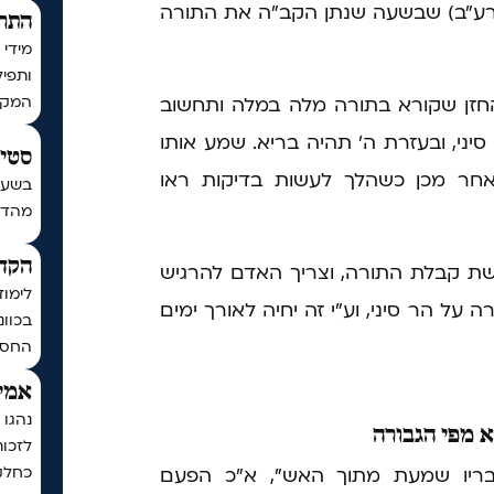
ש רע"ב) שבשעה שנתן הקב"ה את התורה
התר
מידי 
ותפיל
המקו
זן שקורא בתורה מלה במלה ותחשוב
יני, ובעזרת ה' תהיה בריא. שמע אותו
סטים
אחר מכן כשהלך לעשות בדיקות ראו
בשעה
מהדורת כ
הקדש
קבלת התורה, וצריך האדם להרגיש
לימוד
על הר סיני, וע"י זה יחיה לאורך ימים
בכוונ
החסד
אמיר
נהגו 
 מפי הגבורה
לזכו
כחלק
בריו שמעת מתוך האש", א"כ הפעם