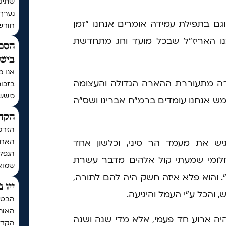
שתיקן
נערך
ם בתפילת עמידה אומרים אנחנו "זמן
חודש | בתר
נו האריז"ל שבכל מועד וחג מתחדשת
הסכם
בישי
אנו מ
רה מתעוררת ההארה הגדולה והעצומה
בזכו
כיששכ
ש אנחנו עומדים ברמ"ח אברינו ושס"ה
הקדש
הזדמ
האחרו
יש את מעמד הר סיני, וכלשון אחד
הנפלא
בחלומי שמעתי קול אלהים מדבר עשרת
שמואל
 והוא פלא איזה חשק היה להם לתורה,
יין 
, והכל ע"י העמל והיגיעה.
הבטחת
האותי
ה ארוע חד פעמי, אלא מדי שנה ושנה
הקדח