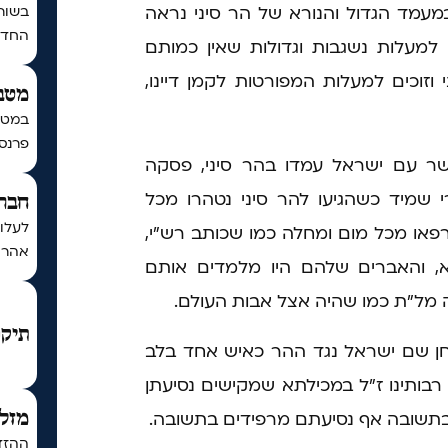
מעמד הגדול והנורא של הר סיני נראה
בשור
החדש 
 למעלות נשגבות וגדולות שאין כמותם
 וזוכים למעלות המפורטות לקמן דיינו,
מטב
במטב
פרנסה
שר עם ישראל עמדו בהר סיני, פסקה
 שמיד כשהגיעו להר סיני נטהרו מכל
חברת
לעלו
רפאו מכל מום ומחלה כמו שכותב רש"י,
אהרון
א, והאברים שלהם היו מלמדים אותם
 מל"ת כמו שהיה אצל אבות העולם.
תיקו
חן שם ישראל נגד ההר כאיש אחד בלב
בותינו ז"ל במכילתא שמקישים נסיעתן
 בתשובה אף נסיעתם מרפידים בתשובה.
מזל 
ההזדמ