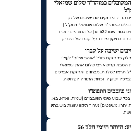
המקובלים כמוהר"ר שלום שמואלי
"ל
ם תודה ומחזקים את ישיבתו של זקן
לים כמוהר"ר שלום שמואלי זצוק"ל |
תורמים כמנין שמו 632 ₪ | כל התורמים יוזכרו
יהם בתיקון מיוחד על קברו של הצדיק
בים ישיבה על קברו
לק בהחזקת כולל “אוהב שלום” לעילוי
 הסבא קדישא רבי שלום אהרן שמואלי
ל. תרמו למלגות, מבחנים ואחזקת אברכים
לברכה, ישועה וזכויות התורה הקדושה.
ני שובבים התשפ"ו
בכל שבוע מימי השובבי"ם [שמות, וארא, בא,
 יתרו, משפטים] נערוך תיקון עוונות בישיבתינו
שה.
ע: הזוהר היומי חלק 56