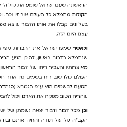
הראשונה שעם ישראל שומע את קול ה' י
הקולות מתמלא כל העולם אור זיו וכח. וכ
בעליונים קבלו את אותו הדבור שיצא מפי
עצם היום הזה.
וכאשר
שמעו ישראל את הדברות מפי הגב
שנתמלא בדבור ראשון, להיכן הגיע הריח
מאוצרותיו והעביר ריחו של דבור הראשון
העולם כולו שוב ריח בשמים מין אחר חש
הטעם לבשמים הוא ע"פ הגמרא (סנהדרין 
שהריח הטוב מפקח את האדם ויכול להבי
וכן
מכל דבור ודבור יצאה נשמתן של ישר
הקב"ה טל של תחיה והחיה אותם ובודאי