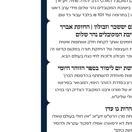
 המקובל האלקי הרב יהודה פתיה זיע"א |
 בישיבת המקובלים נהר שלום מידי ערב ראש
ומה של 101 ₪ בלבד עבור כל שם.
 יששכר וזבולון | החזקת אברך
בת המקובלים נהר שלום
זמינים אותך לקחת חלק ושותפות אישית
ת העצומה של החזקת תורה במקום קדוש זה
ר וזבולון ולזכות לחיי נצח בעולם הבא.
ת יום לימוד בספר הזוהר היומי
נות מיוחדת להשתתף בהדפסת הכרך
ן בסדרת הזוהר היומי, המבואר בפירושו
 של מורנו ורבנו המקובל הצדיק רבי בניהו
י שליט״א.
נהרות גן עדן
 מרן הרש"ש זיע"א: "אין חולי בעולם שאלו
ות לא ירפאוהו אפילו לפקוד עקרות ולהסיר
ות כולם"