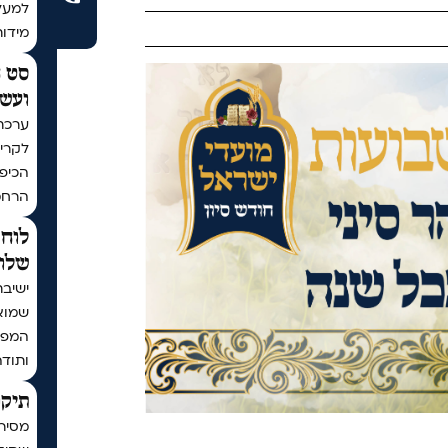
מידו
סט ח
ועשר
ערכת
לקריא
הכיפו
הרחמ
לוח 
שלום
ישיבת
שמוא
המפו
ותודה
תיקו
מסיר