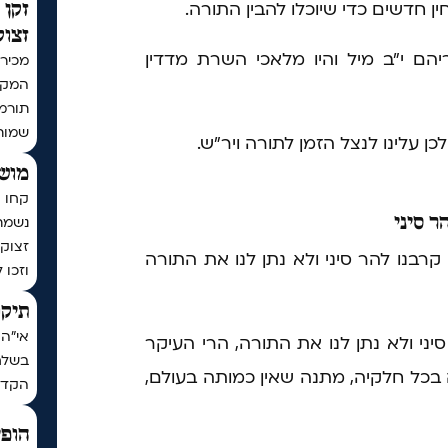
ין חדשים כדי שיוכלו להבין התורה.
זקן 
זצוק
הם י"ב מיל והיו מלאכי השרת מדדין
מכירי
המקוב
שמות
ן עלינו לנצל הזמן לתורה ויר"ש.
מושי
קחו ח
ר סיני
נשמת
זצוק״
רבנו להר סיני ולא נתן לנו את התורה
וזכו 
תיקו
אי"ה 
יני ולא נתן לנו את התורה, הרי העיקר
בשלח,
 בכל חלקיה, מתנה שאין כמותה בעולם,
הקדו
הופי