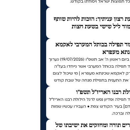
ל תפוצות ישראל ויסודתו בקודש.
 רצון עניתיך: הזכות להיות שותף
וד ליל שישי בשעת חצות
ד תפילה בכותל המערבי לאקמא
נתא מעפרא
אי"ה ביום ראשון ה׳ אב תשפ״ו (19/07/2026) נערוך
 תפילה בכותל המערבי אשר נייחדו בעז"ה
רק לאקמא שכינתא מעפרא | מי שיכול לצום
 את התענית בתפילת מנחה של שבת קודש
לת רבנו האריז"ל תשפ"ו
תפילה ופדיון נפש לרגל הילולת רבנו האריז"ל
דם] בעיר הקודש צפת • העבירו עכשיו שמות
ה וברכה.
ים תודה ומחזקים את ישיבתו של