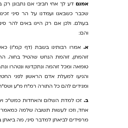
אמנם
דע לך אחי חביבי אם נתבונן רק ב
שכבר כשבאנו ועמדנו על הר סיני זכינו
בעולם. ולכן אם רק היינו באים להר סיני
והם:
א.
אמרו רבותינו בשבת (דף קמ"ו) כא
זוהמתן, זוהמת הנחש שהטיל בחוה. הרי
טומאה ומכל זוהמה ונתקדשו ונטהרו ונת
והגיעו למעלת אדם הראשון לפני החט
ומגידים להם כל התורה רמ"ח מ"ע ושס"ה
ב.
זכו למדת השלום והאחדות כמש"כ וי
אחד, וזכו לעשות תשובה שלמה כמאמר ר
מרפידים לביאתן למדבר סיני, מה ביאתן