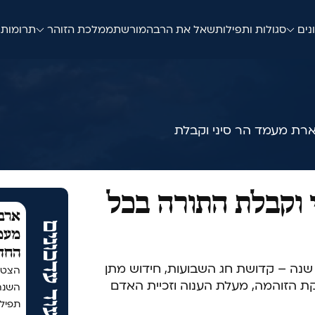
נים
סגולות ותפילות
שאל את הרב
המורשת
ממלכת הזוהר
תרומות
רת מעמד הר סיני וקבלת
 וקבלת התורה בכל
ארבע
עוד עדכונים
מעמד
החד
נה – קדושת חג השבועות, חידוש מתן
הצטר
קת הזוהמה, מעלת הענוה וזכיית האדם
תפיל