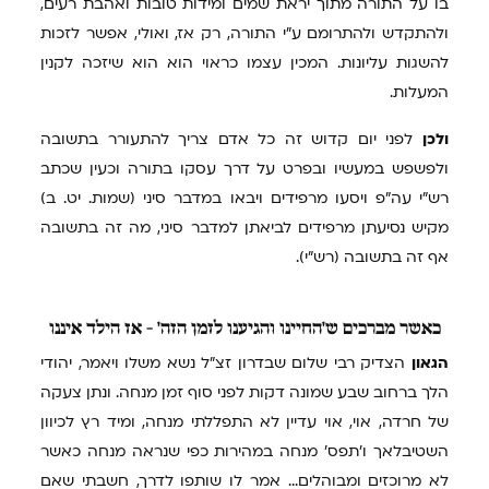
בו על התורה מתוך יראת שמים ומידות טובות ואהבת רעים,
ולהתקדש ולהתרומם ע"י התורה, רק אז, ואולי, אפשר לזכות
להשגות עליונות. המכין עצמו כראוי הוא הוא שיזכה לקנין
המעלות.
ולכן
לפני יום קדוש זה כל אדם צריך להתעורר בתשובה
ולפשפש במעשיו ובפרט על דרך עסקו בתורה וכעין שכתב
רש"י עה"פ ויסעו מרפידים ויבאו במדבר סיני (שמות. יט. ב)
מקיש נסיעתן מרפידים לביאתן למדבר סיני, מה זה בתשובה
אף זה בתשובה (רש"י).
כאשר
מברכים ש'החיינו והגיענו לזמן הזה' - אז הילד איננו
הגאון
הצדיק רבי שלום שבדרון זצ"ל נשא משלו ויאמר, יהודי
הלך ברחוב שבע שמונה דקות לפני סוף זמן מנחה. ונתן צעקה
של חרדה, אוי, אוי עדיין לא התפללתי מנחה, ומיד רץ לכיוון
השטיבלאך ו'תפס' מנחה במהירות כפי שנראה מנחה כאשר
לא מרוכזים ומבוהלים... אמר לו שותפו לדרך, חשבתי שאם