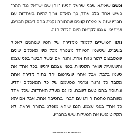
וכשם
שאיתא שבני ישראל הגיעו "ויחן שם ישראל נגד ההר"
כאיש אחד בלב אחד, כך האדם צריך להיות באחדות עם
חבריו שזה א' ממ"ח קנינים שהתורה נקנית בהם דיבוק חברים,
ועי"ז יכין עצמו לקראת היום הגדול הזה.
נתנו
המושלים ללמוד מקדירה של חמין שנוהגים לאכול
בשב"ק, שטעמו המיוחד מצטרף מכל מיני מאכלים שונים
שמקבצים לתוך גיגית אחת, והנה אם יבשל הבשר בפני עצמו
והשעועית ושאר הקטניות בפני עצמם ירגיש בכל אחד את
טעמו בלבד, אבל אחרי שצירפום יחד בתוך קדירה אחת
מקבל כל גרגיר וגרגיר מטעמם של כל המאכלים יחדיו,
וניתוסף בהם טעם לשבח, וזו גם מעלת האחדות, שכל אחד
משתבח מחמת היותו עם חבריו בחטיבה אחת, אבל אם יהא
כל אחד בפני עצמו, הגם שיהא מופלג בתורה ויראה, לא
תקלוט נפשו את המעלות שיש בחבריו.