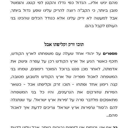
מהם יגיש אליו... הגדול כפי גדלו והקטן לפי קטנו. והנמשל
מובן ביותר, כי הקב"ה רוצה להריק עלינו שפע גדול ביותר,
אבל למעשה לא יריק עלינו אלא כגודל הכלים שהכינו בני
העולם לקבל בהם.
תוכו
זרק וקליפתו אכל
מספרים
על יהודי אחד שעלה עם משפחתו לארץ הקודש,
תיכף כאשר הגיע אל ארץ הקודש רכן על עפרה ונישק את
אדמתה, לאחר מכן פגש ברוכל המוכר רימונים, שמחו בני
המשפחה לאכול מפריה של ארץ הקודש ולשבוע מטובה,
קנה רימון אחד ופתחו - תוכו זרק וקליפתו אכל - כשאר
הפירות שזורקים את הגרעינים, והיו כל בני המשפחה
מתאפקים מלדבר סרה על 'פירות ארץ ישראל'. עד שנתגלה
להם ה'סוד' ש'פירות ארץ ישראל' צריכים לדעת איך לאכול
מהם...
כך
אף אנו, נכנסים אנו לזמנים גבוהים ביותר, אבל עלינו לדעת