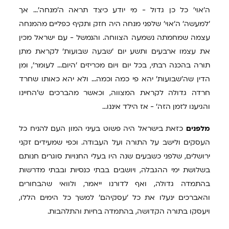
ה'אוי' כל כן גדול - מי יודע כיצד תראה ה'מנחה'... אך
'למעשה' ה'אוי' שלפני מנחה היה חזק ותקיף כפליים מהמנחה
עצמה שמחמתה נשמעה הצווחה. והנמשל - עם ישראל מכין
את עצמו ארבעים ותשע יום 'שבעה שבועות' לקראת מתן
תורה בהכנה רבתי, בכל יום ויום מכריזים 'היום... לעומר', ומן
הדין שה'שבועות' יהא פי כמה וכמה... ולא יהא כאותו שחרד
חרדה גדולה לקראת המצווה, וכאשר מהברכים ש'החיינו
והגיענו לזמן הזה' - אז הילד איננו...
מלפנים
כזאת בישראל היה פשוט בעיני המון העם להניח כל
העסקים ולישב על התורה ועל העבודה. וכפי שמעידים זקני
ירושלים, שלפני כשבעים שנה היו בעלי החנויות סוגרים חנותם
בשלושת ימי ההגבלה, ויושבים בבתי כנסיות ובבתי מדרשות
בהתמדה גדולה, ואף לדורנו ייאמר, ולוואי שהבחורים
והאברכים ינעלו את כל 'עסקיהם' למשך כל הימים הללו,
ויעסקו בתורה הקדושה, בהתמדה בחיות והתלהבות.