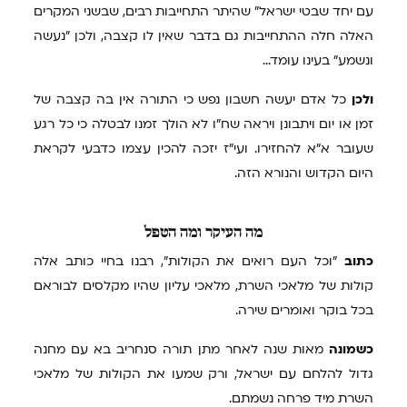
עם יחד שבטי ישראל" שהיתר התחייבות רבים, שבשני המקרים
האלה חלה ההתחייבות גם בדבר שאין לו קצבה, ולכן "נעשה
ונשמע" בעינו עומד...
ולכן
כל אדם יעשה חשבון נפש כי התורה אין בה קצבה של
זמן או יום ויתבונן ויראה שח"ו לא הולך זמנו לבטלה כי כל רגע
שעובר א"א להחזירו. ועי"ז יזכה להכין עצמו כדבעי לקראת
היום הקדוש והנורא הזה.
מה
העיקר ומה הטפל
כתוב
"וכל העם רואים את הקולות", רבנו בחיי כותב אלה
קולות של מלאכי השרת, מלאכי עליון שהיו מקלסים לבוראם
בכל בוקר ואומרים שירה.
כשמונה
מאות שנה לאחר מתן תורה סנחריב בא עם מחנה
גדול להלחם עם ישראל, ורק שמעו את הקולות של מלאכי
השרת מיד פרחה נשמתם.