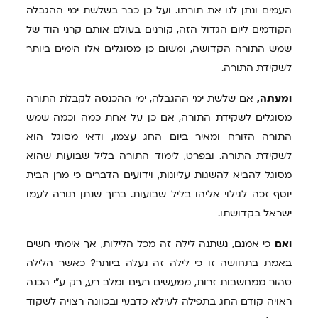
העמים ונתן לנו את תורתו. ועל כן כבר בשלשת ימי ההגבלה
הקודמים ליום הגדול הזה, קורנים בעולם אותם קרני הוד של
שמש התורה הקדושה, ומשום כן מסוגלים אלו הימים ביותר
לשקידת התורה.
ומעתה,
אם שלשת ימי ההגבלה, ימי ההכנסה לקבלת התורה
מסוגלים לשקידת התורה, אם כן על אחת כמה וכמה שמש
התורה הזורח ומאיר ביום החג עצמו, ודאי מסוגל הוא
לשקידת התורה. ובפרט, לימוד התורה בליל שבועות שהוא
מסוגל להביא להשגות עליונות, וידועים הדברים כי מרן הבית
יוסף זכה לגילוי אליהו בליל שבועות. ברוך שנתן תורה לעמו
ישראל בקדושתו.
ואם
כי אמנם, נשתנה לילה זה מכל הלילות, אך אימתי חשים
באמת בתחושה זו כי לילה זה נעלה ביותר? כאשר הלילה
טהור ממחשבות זרות, ממעשים רעים ומלב רע, רק ע"י הכנה
ראויה קודם החג בתפילה לעילא כדבעי ובכוונה רצויה לשקוד