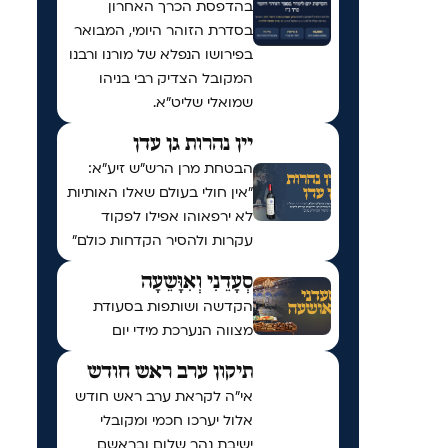
בהדפסת הכרך האחרון
בסדרת הזוהר היומי, המבואר
בפירושו הנפלא של מורנו ורבנו
המקובל הצדיק רבי בניהו
שמואלי שליט״א.
יין נהרות גן עדן
הבטחת מרן הרש"ש זיע"א:
"אין חולי בעולם שאלו האותיות
לא ירפאוהו אפילו לפקוד
עקרות ולהסיר הקדחות כולם"
סְעָדֵנִי וְאִוָּשֵעָה
הקדשה ושותפות בסעודת
מצווה הנערכת מידי יום
תיקון ערב ראש חודש
אי"ה לקראת ערב ראש חודש
אלול יערכו חכמי ומקובלי
ישיבת נהר שלום ובראשם