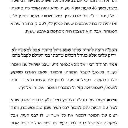
הגר"א היה לומד כל יום 22 שעות, וכל שש שעות ישן חצי שעה
בלבד, משך 48 שעות ישן 4 שעות. פלא. והיה אומר כתוב ישנתי
- א"ז, ינוח - ל"י. כל אדם צריך לישון שמונה שעות במנין א"ז,
ואז יהיה לו כח לארבעים שעות כמנין ל"י, לעסוק בתורה שהיא
המנוחה, אבל הוא לעצמו היה מסתפק בארבע שעות.
הקב"ה
רוצה להריק עלינו שפע גדול ביותר, אבל למעשה לא
יריק עלינו אלא כגודל הכלים שהכינו בני העולם לקבל בהם
אמר
הרה"ק רבי יואל מסאטמאר זי''ע, שבני ישראל ענו ואמרו
'נעשה ונשמע' לקבל התורה, והכוונה שאם האדם משקיע
חלקו בנעשה בעמל וביגיעה להכין את עצמו כראוי - יזכה
לנשמע, לשמוע את קול ה' המכריז ואומר 'אנכי ה' אלהיך'.
וכידוע
משלו של הגה"ק ה'חפץ חיים' זי"ע למוכר השמן שבא
לעיר עם חביות ענק למכור לבני העיר שמן טוב ומשובח, והנה
רצונו של המוכר למכור את כל אשר יש לו לבני העיר, אבל
למעשה לא יוכל לתת לבני העיר רק כפי הכלים שכל אחד