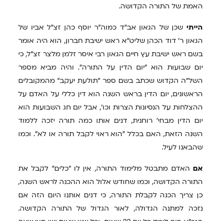
האמת של התורה הקדושה.
הייתי
שכן של הגאון אב"ד כמוה"ר יוסף כהן זצ"ל אביו של
הגאון ר' דוד הכהן שליט"א ראש ישיבת חברון, הוא היה אומר
בשם ראש ישיבת עץ חיים הגאון רבי איסר זלמן מלצר זצ"ל, כי
יום שבועות הוא "יום הדין על התורה". והיה מביא מספר
השל"ה הקדוש שכתב בשם ספר "תולעת יעקב" מהמקובלים
הראשונים, יום הדין בראש השנה הוא דין כללי על האדם על
ההצלחות על הנסיונות הצרות וכו', אבל יום חג השבועות הוא
יום הדין מבחי' רוחנית, דנים אותו כמה תורה יזכה ללמוד
השנה הזאת, האם בכלל "הוא ראוי לקבל תורה או לא". וכמו
שהבאנו לעיל.
אם
האדם מתבטל מלימוד התורה, אין לו "כלים" לקבל את
התורה הקדושה, וכמו שחודש אלול הוא ההכנה לראש השנה,
כן צריך הכנה לקבלת התורה, כי דנים אותנו היום הזה אם
נזכה למתנה הגדולה, לאור הגדול של התורה הקדושה.