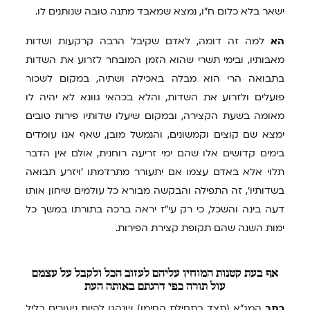
ישאר בלא כלום ח"ו, נמצא שמאבד מתנה טובה שנותנים לו.
הא
למה זה דומה, לאדם שקיבל הרבה קרקעות ושדות
מאבותיו, ובימי תשרי שהוא הזמן המובחר לזרוע את השדות
בתבואה הרי הוא מבלה באכילה ושתיה, במקום לשכור
פועלים ולזרוע את השדות, והלא בכהאי גוונא לא יהיה לו
מאומה בשעת הקצירה, ובמקום שיעלו שדותיו פירות טובים
ימצא שם קוצים וקמשונים, והנמשל מובן, שאף אנו עומדים
בימים קדושים אלו שהם ימי זריעה רוחנית, אולם אין הדבר
תלוי אלא באדם עצמו אם יתעורר מתרדמתו 'ויזרע תבואה
בשדותיו', זה התפילה והבקשה מבורא כל עולמים שיחון אותו
דעה בינה והשכל, כי רק עי"ז יראה ברכה בתורתו במשך כל
ימות השנה שהם תקופת קצירת הפירות.
אף
בעת קטנות המוחין עליהם לעזוב הכל ולקבל על עצמם
עול תורה כפי דרגתם באותה העת
כתב
המג"א (תצד בתחילת הסימן) שנהגו להיות ניעורים בליל