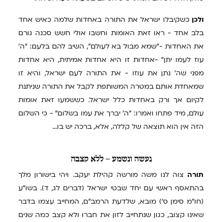
ולכן
כשקיבלו ישראל את התורה באחדות שלמה כאיש אחד
בלב אחד - ראו זאת האומות וחשבו אולי חשש סכנה גורם
את האחדות -"שמא מבול בא לעולם", השיב להם בלעם: "ה'
עוז לעמו יתן" -אחדות זו היא אחדות אמיתית, היא אחדות
מפני שה' נתן את עוזו - את התורה לעם ישראל, והיא זו
שמאחדת אותם במטרה המשותפת לקבל את התורה שניתנת
לקיום אך ורק באחדות כלל ישראל. כששמעו זאת אומות
עולם, מיד פתחו ואמרו: "ה' יברך את עמו בשלום" - כי השלום
הזה אין הוא תוצאה של קללה, אלא, ברכה יש בו...
נעשה
ונשמע – ללא קצבה
תורה
צוה לנו משה מורשה קהילת יעקב. ויהי בישורון מלך
בהתאסף ראשי עם יחד שבטי ישראל (דברים לג, ד). בשו"ע
(חו"מ סימן ס') מובא, שלדעת הרמב"ם, המחייב עצמו בדבר
שאינו קצוב, כגון שנתחייב לזון את חברו ולא קצב כמה שנים