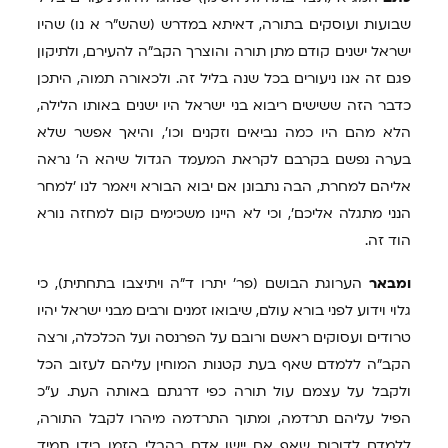
שבועות ועוסקים בתורה, דאיתא במדרש (שהש"ר א נו) שהיו
ישראל ישנים קודם מתן תורה והוצרך הקב"ה להעירם, ולתיקון
פגם זה אנו ניעורים בכל שנה בליל זה. ולכאורה תמוה, היתכן
כדבר הזה ששישים ריבוא בני ישראל היו ישנים באותו הלילה,
הלא מהם היו כמה נביאים וזקנים וכו', והיאך אפשר שלא
בערה נפשם בקרבם לקראת המעמד הגדול שיהא ה' נראה
אליהם למחרת, הבה נתבונן אם יבוא הבורא ויאמר לנו 'למחר
הנני מתגלה אליכם', וכי לא היינו משכימים קום למחזה נורא
הוד זה.
ומבאר
הערוגת הבושם (פר' יתרו ד"ה ויתיצבו בתחתית), כי
גלוי וידוע לפני בורא עולם, שיבואו זמנים ורבים מבני ישראל יהיו
טרודים ועסוקים ראשם ורובם על הפרנסה ועל הכלכלה, ורצה
הקב"ה ללמדם שאף בעת קטנות המוחין עליהם לעזוב הכל
ולקבל על עצמם עול תורה כפי דרגתם באותה העת. ע"כ
הפיל עליהם תרדמה, ומתוך התרדמה מיהרו לקבל התורה,
ללמדם לדורות שאף אם יישן אדם בהבלי הזמן בידו תמיד