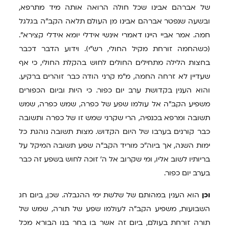
של אברהם אבינו שכל חולה הרואה אותה מיד מתרפא,
ובשעה שנפטר אברהם אבינו מן העולם תלאה הקב"ה בגלגל
חמה. אמר אביי היינו דאמרי אינשי אידלי יומא אידלי קצירא".
(כשהחמה זורחת מקיל החולי, רש"י). וידוע הדבר דכבר
בחצות הלילה מתחילים החולים לחוש בהקלת החולי, כי אף
שעדיין לא זרחה החמה, מ"מ קרני הודה כבר זוהרים ברקיע.
והוא הענין בקדושת ערב יום כפור. כי היות וביום הכפורים
משפיע הקב"ה אל עולמו שפע של כפרה, שמש כפרה, שמש
תשובה ומרפא בכנפיה, הרי שקרני שמש זו של כפרה ותשובה
כבר קורנים בערבו של היום הקדוש. מצות תשובה נוהגת כל
ימות השנה, אך ביוה"כ מוריד הקב"ה שפע תשובה המיקל על
בריותיו לשוב אליו, ומי שקרוב אל ה' זוכה לחוש בשפע זה כבר
בערב יום כפור.
וכן
הוא הענין במהותם של שלשת ימי ההגבלה. שכן, ביום חג
השבועות, משפיע הקב"ה לעולמו שפע של תורה, שמש של
תורה זורחת בעולם, ביום זה אשר בו בחר בנו הבורא מכל