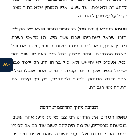
להתעורר, ולא ימתין עד שיגיעו אליו ה'מוחין אלא בתוך מצבו
יקבל על עצמו עול התורה.
ואיתא
בגמרא (שבת פח:) כל דיבור ודיבור שיצא מפי הקב"ה
חזרו ישראל לאחוריהן שנים עשר מיל, והיו מלאכי השרת
מדדין אותך, כאו למדנו לימוד עצום לדורות, שגם אם נפל
האדם ממדרגותיו וחזר מרחק גדול כזה לאחוריו ושוב חזר
ונפל, אעפ"כ לא יתייאש ולא יפול ברוחו ח"ו, רק ילמד מבני
א
א
ישראל בסיני שכך הייתה קבלת התורה, אחר שנפלו נפילה
אחר נפילה התחזקו לחזור ולהתקרב, ורק כך קיבלו את
התורה מפי הגבורה.
תשובה
מתוך התרוממות הדעת
שאלו
חסידים את הרה"ק רבי צבי מלומז זי"ע: אחרי ששבו
בנסיעתם מרפידים, על מה היה להם לשוב עוד בבואם לסיני?
השיב הרבי: דרכם של בעלי תשובה שהם שבים כשהכירו