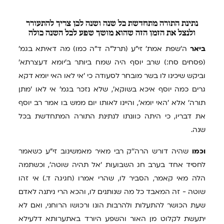
נתינת
התורה מתחדשת כל שנה ושנה לכן צריך להתעורר
ולנצל את הזמן הזה שהוא מושך שפע לכל השנה כולה
ביאר
ה'שפת אמת' זי"ע (תרל"ה ד"ה כמו) מה דאיתא בגמ'
(פסחים סח:) שרב יוסף היה שמח ביותר ב'יומא דעצרתא'
וביקש שיכינו לו בשר מובחר לסעודה כי 'אי לאו האי יומא דקא
גרים כמה יוסף איכא בשוקא', שלא נזכר בגמ' אי לאו 'מתן
תורה' אלא 'האי יומא', והיינו לאותו יום ממש בו אמר רב יוסף
את דבריו, כי היתה כוונתו לנתינת התורה המתחדשת בכל
שנה.
וכמו
שהיה דורש הרה''ק רבי מאיר מאמשינוב זי"ע כשאמר
לחסיד אחד בערב חג השבועות 'אל תהיה שוטה', וכשתמה
הלה מאי קאמר, הסביר לו, שהרי אמרו (חגיגה ד.) אי זהו
שוטה - זה המאבד כל מה שנותנים לו, והכא הרי ניתנה לאדם
שעת הכושר להתעלות ולהרבות הונו ורכושו הרוחני, ואם לא
יתעשת לקלוט מן האור והשפע היורד באתערותא דלעילא