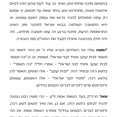
בחטאם ותיכף מתחרטים, ואחר כך עוד לעת שהם זוכין לקיים
איזושהי מצוה, מתחרטין שוב ביתר שאת על חטאם, כי אמנם
רק עתה מסוגלים להכיר כראוי את עומק הפגם שפגמו. וזו
היא התשובה השלמה. בבוא ישראל למדבר סיני, השיגו
התרוממות הדעת, ותיכף ברגע זה עשו תשובה מחדש... וזה
היה חלק מההכנה שיוכלו לקבל את התוה"ק מפי הגבורה.
"ומשה
עלה אל האלהים ויקרא אליו ה' מן ההר לאמר כה
תאמר לבית יעקב ותגיד לבני ישראל". (שמות. יט. ג) "כה תאמר
לבית יעקב ותגיד לבני ישראל" - אמרו חז"ל: "כה תאמר" -
בלשון הזה ובסדר הזה. "לבית יעקב" - אלו הנשים, תאמר להן
בלשון רכה. "ותגיד לבני ישראל" - אלו האנשים, עונשים
ודקדוקים פרש לזכרים דברים הקשים כגידים.
שאל
הרה"ק בעל השפת אמת זי"ע - הרי משה רבנו נצטוה
להגיד לכולם כלשון הזה, אם כן, מה שייך לנשים לשון רכה,
ולזכרים דברים הקשים בנידין? ומתרץ השפת אמת: אין הכי