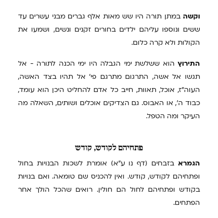
וקשה
במתן תורה היו שש מאות אלף גברים מבני עשרים עד
ששים ונוספו עליהם ילדים בחורים זקנים ונשים, ושמעו את
הקולות ולא קרה כלום.
התירוץ
הוא ששלשת ימי הגבלה היו ימי הכנה לתורה - אל
תגשו אל אשה, התרגום מתרגם פי' אל תהיו בצד האשה,
העוה"ז, אוכל, תאוות, חייב כל אדם להחליט היכן הוא עומד,
כבוד ה', או האבוס. גם הצדיקים אוכלים ושותים, השאלה מה
העיקר ומה הטפל.
פתחיהם
לקודש, קודש
הגמרא
בזבחים (דף נו ע"א) אומרת לשכות הבנויות בחול
ופתחיהם לקודש, קודש. ואין להכניס שם טומאה. ואם בנויות
בקודש ופתחיהם לחול הם חולין. רואים שהכל הולך אחר
הפתחים.