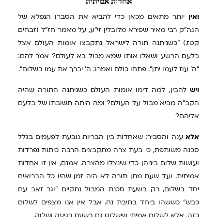
אחדות
אמיתית
ואין
יותר מתאים מכאן כדי להביא את הסברו הנפלא של
הגה"ק רבי מאיר שפירא מלובלין זי"ע, על מאמר חז"ל (זבחים
קטז.) "כשניתנה תורה לישראל נתקבצו אומות העולם אצל
בלעם הרשע ושאלו אותו שמא מבול בא לעולם? אמר להם:
"ה' עוז לעמו יתן". פתחו כולם ואמרו: ה' יברך את עמו בשלום".
ויש
להבין, למה דימו אומות העולם כשניתנה התורה שהיה
הקב"ה מביא מבול על העולם? ומה היתה תשובתו של בלעם
אליהם?
אלא
ענה והסביר: שאחדות בין הבריות נובעת לפעמים בגלל
סכנה משותפת, כי בעת צרה מתקבצים הרבה כיתות נפרדות
ועושות שלום ביניהן כדי שינצלו מהצרה. אמנם, אין זו אחדות
אמיתית. ועד שעת מתן תורה לא היה זמן שהיו כל הברואים
יחד בשלום, רק בשעת סכנת המבול נתקיים "וגר זאב עם
כבש" כששהו ביחד בתיבת נח. אבל אין אנו מצפים לשלום
כזה, אלא לשלום אמיתי שישלוט גם בשעת רגיעה ושלוה.