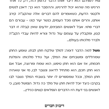
נמי! לשניהם הוא דיבר אותו הדבר כלשון הזה, רק כל אחד
הרגיש מה שהוא יכול להרגיש, וההסבר הוא כך: דאכן לנשים
ולקטני הדעת, כשאומרים להם דברים אלה שהקב"ה קירב
אותנו, והרים אותנו מכל העמים, כנשר יעיר קינו - עבורם הם
דברי פתוי. אבל לאנשים המבינים, יודעים שאין קבלה זו דבר
קטן, ומקבלין על עצמם עול גדול ונורא להיות עבדי הקב"ה
ולברר מלכותו בעולם...
משל
למה הדבר דומה: למלך שלקח חתן לבתו. שומע החתן
שמהללים ומשבחים את המלך, ועל גודל מלכותו והפלגת
חכמתו, אז אם הוא חתן טיפש, הוא שמח ומרוצה, אבל אם
הוא חתן חכם, הוא מתחיל לדאוג ונשבר לבו, מי אני שאהיה
חתן המלך, וככל שמספרים לו יותר בשבחי המלך נשבר לבו
בקרבו כיצד יוכל להיות חתן של מלך כה גדול. הנמשל מובן, כי
לאנשים בני דעת היו הדברים הנפלאים קשים כגידין...
דיבוק
חברים