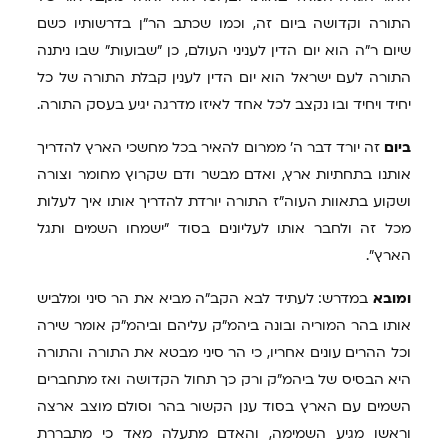
התורה וקדושה ביום זה, וכמו שכתב הר"ן בדרשותיו כשם
שיום ר"ה הוא יום הדין לעניני העולם, כן "שבועות" שבו ניתנה
התורה לעם ישראל הוא יום הדין לענין קבלת התורה של כל
יחיד ויחיד ובו נקצב לכל אחד לאיזו מדרגה יגיע בעסק התורה.
ביום
זה יורד דבר ה' ממרום להאיר בכל מחשכי הארץ להדריך
אותנו בתחתיות ארץ, ואדם מבשר ודם שקרוץ מחומר וצורה
ושקוע בתאוות העוה"ז התורה יורדת להדריך אותו איך לעלות
מכל זה ולחבר אותו לעליונים בסוד "ישמחו השמים ותגל
הארץ".
ומובא
במדרש: לעתיד לבא הקב"ה מביא את הר סיני ומלביש
אותו בהר המוריה ובונה ביהמ"ק עליהם וביהמ"ק אומר שירה
וכל ההרים עונים אחריו, כי הר סיני מבטא את התורה והתורה
היא הבסיס של ביהמ"ק ורק כך תחול הקדושה ואז מתחברים
השמים עם הארץ בסוד ענן הקשור בהר וסולם מוצב ארצה
וראשו מגיע השמימה, והאדם מתעלה מאד כי מתבררת