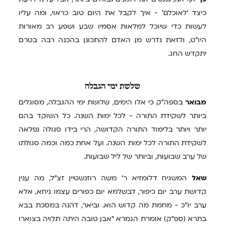
כיצד 'לאוכלם' - איך לקבל את היום טוב כראוי, ומה עליו
לעשות כדי שיוכל למלאות אסמיו שבע ושפע רב מאורות
היו"ט, ולזאת נדרש מן האדם להתכונן בהכנה רבה בטרם
יתקדש החג.
שלשת
ימי הגבלה
מבואר
בספה"ק כי אלו הימים, שלושת ימי ההגבלה, מסוגלים
ביותר לשקידת התורה - לכל ימות השנה. כל השוקד בהם
יותר ויותר בלימוד התורה הקדושה, הרי בידו סגולה נפלאה
לשקידת התורה לכל ימות השנה. ועל אחת כמה וכמה סגולתו
של ערב שבועות, וביותר של ליל שבועות.
שאל
המשגיח דלומזיא ר' משה רוזנשטיין זצ"ל, מה ענין
קדושת ערב יום כיפור, דבשלמא יום כפורים עצמו ניחא, אלא
ערב יו"כ - מחמת מה קדוש הוא. וביאר, דהנה במסכת בבא
בתרא (ספ"ק) אומרת הגמרא "אבן טובה היתה תלויה בצוארו