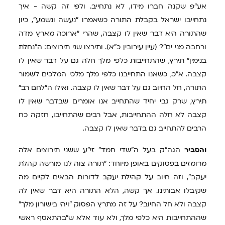
אע"פ שקנה חברו מידו, לא נתחייב. ולפי זה קשה - איך
נתחייבו ישראל בקבלת התורה כשאמרו "נעשה ונשמע", כיון
שהתורה היא דבר שאין לו קצבה, שהרי "ארוכה מארץ מדה
ורחבה מני ים"? (עיין עירובין כ"א). ותירצו שני תירוצים: ה"נחלת
בנימין" תירץ, שהתחייבות כלפי מלך חלה גם על דבר שאין לו
קצבה. א"כ, כשאנו התחייבנו כלפי מלך מלכי המלכים לשמור
התורה, חל החיוב גם על דבר שאין לו קצבה. ואילו ה"לחם רב"
תירץ, שרק גבי יחיד שהתחייב אנו אומרים שבדבר שאין לו
קצבה לא חלה ההתחייבות, אבל רבים שהתחייבו, חזקה כח
הרבים להתחייב גם בדבר שאין לו קצבה.
והסביר
הגה"ק בעל ה"שדי חמד" זי"ע ששני תירוצים אלה
מרומזים בפסוקים באופן מיוחד: "תורה צוה לנו מורשה קהלת
יעקב", וזה חיוב על קהילת יעקב לדורות הבאים לקיים מה
שקיבלו אבותינו. אך קשה, הלא התורה היא דבר שאין לה
קצבה ולא חל החיוב? על זה מתרץ הפסוק "ויהי בישורון מלך"
שההתחייבות היא כלפי מלך, ולא עוד אלא ש"בהתאסף ראשי