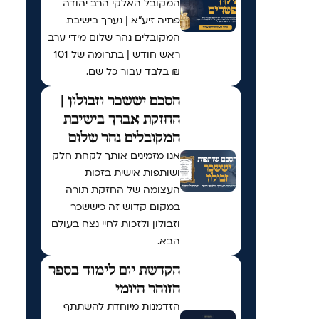
המקובל האלקי הרב יהודה
פתיה זיע"א | נערך בישיבת
המקובלים נהר שלום מידי ערב
ראש חודש | בתרומה של 101
₪ בלבד עבור כל שם.
הסכם יששכר וזבולון |
החזקת אברך בישיבת
המקובלים נהר שלום
אנו מזמינים אותך לקחת חלק
ושותפות אישית בזכות
העצומה של החזקת תורה
במקום קדוש זה כיששכר
וזבולון ולזכות לחיי נצח בעולם
הבא.
הקדשת יום לימוד בספר
הזוהר היומי
הזדמנות מיוחדת להשתתף