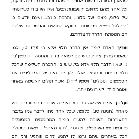
שהאבן הטובה ברשות אחרים - שהם זכו לחכמה בינה ודעת,
וכל אחד מהם מחשב 'חשבונות רבים' אילו היו בידי כשרונותיו
של פלוני, מצבו של פלוני... והרבה כיו"ב... ואינם יודעים כי
'היהלום' נמצא ברשותם, ודווקא התנאים והכשרונות שלהם
הם המפתח והדרך להצלחתם.
וצריך
האדם לומר אין הדבר תלוי אלא בי (ע"ז יז.), וכמו
שאמרו בדרך צחות שיש סם רפואה בדוק ומנוסה - וויטמין 'בי'
(), שאין הדבר תלוי אלא 'בי', שיש בו ההכרה השלימה שהכל
תלוי ברצונו ובחפצו. אולם לעומת זאת יש המחליפים את
הסממנים, ונוטלים 'וויטמין 'די' (), אשר תולים האשמה באחר
ואומרים 'די' לא רוצים יותר...
ועל
כך אמרו שיצאה בת קול ואמרה שובו בנים שובבים חוץ
מאחר (חגיגה טו.), כלומר, שכל אחד ניתן לדבר עמו בדברי
התעוררות ותשובה ולהעירו בימים המרוממים והמסוגלים
כדוגמת ימי השובבי"ם וכדומה, 'חוץ מאחר' - מאותו שתולה
הכל באחרים שהם גרמו לו להגיע להיכן שהגיע ורק הם