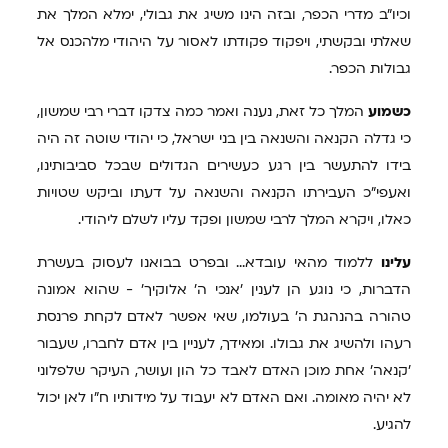
וכיו"ב מדרי הכפר, ובזה הינו משיג את גבולי, ימלא המלך את
שאלתי ובקשתי, ויפקוד פקודתו לאסור על היהודי מלהכנס אל
גבולות הכפר.
כשמוע
המלך כל זאת, נענה ואמר כמה צדקו דברי רבי שמשון,
כי גדלה הקנאה והשנאה בין בני ישראל, כי יהודי שוטה זה היה
בידו להתעשר בין רגע כעשירים הגדולים שבכל סביבותינו,
ואעפי"כ העבירתו הקנאה והשנאה על דעתו וביקש שטויות
כאלו, ויקרא המלך לרבי שמשון ופקד עליו לשלם ליהודי.
עלינו
ללמוד מהאי עובדא... ובפרט בבואנו לעסוק בעשרת
הדברות, כי נוגע הן לענין 'אנכי ה' אלוקיך' - שהוא אמונה
טהורה בהנהגת ה' בעולמו, שאי אפשר לאדם לקחת פרנסת
רעהו ולהשיג את גבולו. ומאידך, לעניין בין אדם לחברו, שעבור
'קנאה' אחת מוכן האדם לאבד כל הון ועושר, העיקר שלפלוני
לא יהיה מאומה. ואם האדם לא יעבוד על מידותיו ח"ו לאן יכול
להגיע.