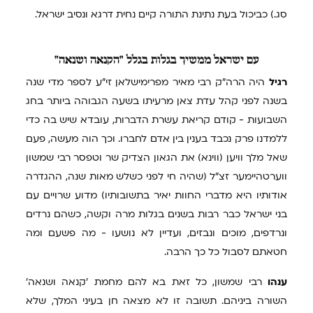
סג.) כביכול בעת נתינת התורה קיים נחית דרגא ונסיב ישראל.
עם
ישראל ממשיך בגלות בגלל "הקנאה ושנאה"
רגיל
היה הרה"ק רבי מאיר מפרימישלאן זי"ע לספר מדי שנה
בשנה לפני קהל עדת צאן מרעיתו בשעה הגבוהה ביותר בחג
השבועות - קודם קריאת עשרת הדברות, עובדא שיש בה כדי
ללמדנו פרק נכבד בענין בין אדם לחברו. וכך הוה מעשה, פעם
שאל מלך וויען (ווינא) את הגאון הצדיק שר וטפסר רבי שמשון
ווערטהיימער זצ"ל (שהיה חי לפני כשלש מאות שנה, ההגדרה
אודותיו היא מדברי החוות יאיר בתשובותיו) מדוע שרויים עם
בני ישראל כבר רבות בשנים בגלות מרה וקשה, כשהם נרדים
ונרדפים, מוכים ונבזים, ועדיין לא נושעו - מה פשעם ומה
חטאתם לסבול כל כך הרבה.
ענהו
רבי שמשון, כל זאת בא להם מחמת 'קנאה ושנאה'
השורה ביניהם. תשובה זו לא מצאה חן בעיני המלך, שלא