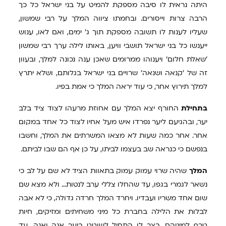
היתה נראית לו סיבה מספקת להמיט על בני ישראל כל כך
הרבה צרות וייסורים. ובחמתו ציווה המלך על רבי שמשון,
שעליו לענות לו תשובה מספקת תוך ג' ימים, ואם לאו, ענוש
ייענשו כל בני ישראל תושבי וויען, באותו לילה ערך רבי שמשון
'שאלת חלום' ויענוהו ממרומים שאכן ענה נכונה למלך, ובעוון
זה של 'קנאה ושנאה' שרויים בני ישראל בגלותם, ושלא יתרץ
למלך תירוץ אחר, כי עוד יראה המלך כי אמת בפיו.
בתחילת
החורף יצא המלך עם אחוזת מרעהו לצוד ציד בלב
יער, ובהגיעם ליער נפרדו איש מעל אחיו לצוד כל אחד במקום
אחר. אחר כמה שעות לא מצאו המשרתים את המלך, וחשבו
בנפשם כי כנראה שב בעצמו לביתו, על כן אף הם שבו לביתם.
המלך
שהיה שרוי עמוק עמוק בתאוות הציד לא שם על לב כי
נשאר לגמרי בגפו, עד שהחלו צללי ערב לנטות... ולא מצא שם
שום אחד משריו ועבדיו. ויחרד המלך חרדה גדולה, כי לא אבה
לבלות את הלילה בחברת כל מיני משחיתים ומזיקים, חיות
טרף למיניהם. בצר לו התחיל לשוטט ביער אנה ואנה, עד