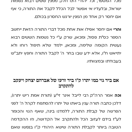
מכל המספר, וכל יהודי הינו חלק ממנין ששים רבוא נשמות
ישראל, ובלעדיו אי אפשר לבל הכלל לקבל את התורה, כי אף
אם יחסר רק אחד מן המנין יורגש החסרון בכולם.
והרי
אם יחסר אפילו אות אחת מכל דברי התורה הזאת ייחשב
הספר כס"ת פסול, ומכאן, שרק ע''י כל נשמות הששים רבוא
נעשית הקומה שלימה, ומכאן, ילמד שלא תיפול רוחו ולא
יתייאש ח"ו, אלא ידע שבו בחר ה' לקבל התורה וחפץ יתב''ש
בעבודתו ובמצוותיו.
אם
ביד גוי כמו יתרו ק"ו ביד זרעו של אברהם יצחק ויעקב
להתקרב
וכה
אמר הרה''ק רבי לייבל איגר זי"ע (תורת אמת ריש יתרו),
דלכן כתבה תורה ענין ביאתו של יתרו להסתפח לקהל ה' לפני
הפרשה של קבלת התורה, ללמדנו בינה, שאף הגוי והכומר
לע"ז בידם לעזוב הכל ולהתקרב אל הקדושה, וזו ההקדמה
הטובה ביותר לקבלת התורה שישא היהודי ק''ו בנפשו שאם