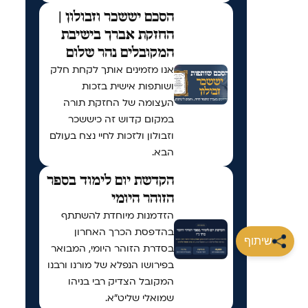
הסכם יששכר וזבולון |
החזקת אברך בישיבת
המקובלים נהר שלום
אנו מזמינים אותך לקחת חלק
ושותפות אישית בזכות
העצומה של החזקת תורה
במקום קדוש זה כיששכר
וזבולון ולזכות לחיי נצח בעולם
הבא.
הקדשת יום לימוד בספר
הזוהר היומי
הזדמנות מיוחדת להשתתף
בהדפסת הכרך האחרון
שיתוף
בסדרת הזוהר היומי, המבואר
בפירושו הנפלא של מורנו ורבנו
המקובל הצדיק רבי בניהו
שמואלי שליט״א.