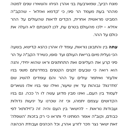
מונח רביע', שמארבעת בני אהרן הניחו והשאירו שנים למטה
מההר בעת מעמד הר סיני, כי 'קדמא ואזלא' - שהקב''ה
המביט מראשית אחרית, הקדים לראות שהעולים על ההר
אזלא - ילכו מהעולם בטרם עת, לכן לטובתם לא העלה את
כולם על ההר.
עתה
בין והתבונן נוראות, עומד לו אהרן כהנא קדישא, בשעה
הכי נעלית מיום בריאת העולם ועד סופו, כשירד הקב"ה על הר
סיני קרע את העליונים ואת התחתונים וראו שהוא יחידי, והנה
הוא רואה כי שבעים זקנים הקטנים במדרגתם משני בניו
אלעזר ואיתמר עולים על ההר והם עומדים להשיג שם
'מדרגות' גבוהות עד אין שיעור, ואילו שני בניו אלו נשארים
לעמוד בין העם... ואינו מבין מדוע עשה לו ה' ככה. גם בניו
הקדושים עצמם יתמהו, וכי זה שכרנו על יגיעות גדולות
ועבודות נוראות - להישאר בין העם והיה זה כ'זילותא' לפי
כבודם, וקוב"ה אומר המתינו לי ותראו כי רק בזכות 'השפלה'
זאת ישאר נצר וזכר לזרע אהרן, וכל הכהנים ועבודת הכהונה