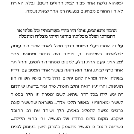
(כשהוא נלקח אחר כבוד לבית החולים דשם), ובלא האורח
לא היו ההורים מבחינים בנעשה רק אחר יציאת נשמה.
הרבה
מתאוננים, אילו היו בידי כשרונותיו של פלוני או
התמדתו ושלל מעלותיו בודאי הייתי מצליח ומתעלה
על
זה אמרו בעלי המוסר בדרך משל לאחד אשר היה עוסק
למלאכתו בשליחות יד, ותמיד היה מחזר ומחפש אחר
'מציאות'. פעם אחת נקלע למקום מסחר היהלומים, והחל תר
אחר טרף לביתו, והנה הוא רואה בעשיר אחד המסב עם ידידיו
בשולחן אחד ומראה להם יהלום גדול נדיר ביופיו השווה הון
תועפות, והרי 'עין רואה והלב חומד', מיד גמר בדעתו שיהלום
זה יגיע לידו בכל דרך שהיא. לשם 'מטרה' זו הלך בסמוך
לעשיר (מאחוריו) ו'באשר תלכי אלך'... משראה שהעשיר קונה
כרטיס נסיעה להפליג באניה, הלך ושיחד את רב החובל
שיקבע מקום מלונו בחדרו של העשיר. ויהי בחצי הלילה...
כשראה ה'גנב' כי העשיר מתעמק ב'פרק הישן' בעומק לפנים