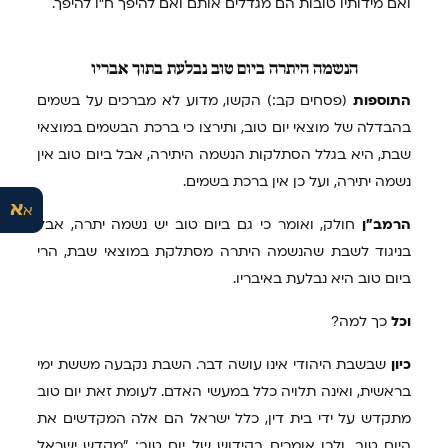
ואם מידותיו טובות הם מגדלים אותם ואם להיפך ח"ו להיפך.
הנשמה
היתרה ביום טוב נבלעת בתוך אבריו
התוספות
(פסחים קב:) הקשו, מדוע לא מברכים על בשמים
בהבדלה של מוצאי יום טוב, ותירצו כי ברכת הבשמים במוצאי
שבת, היא בגלל הסתלקות הנשמה היתירה, אבל ביום טוב אין
נשמה יתירה, ועל כן אין ברכת בשמים.
א
א
הרמב"ן
חולק, ואומר כי גם ביום טוב יש נשמה יתרה, אבל
בניגוד לשבת שהנשמה היתרה מסתלקת במוצאי שבת, הרי
ביום טוב היא נבלעת באיבריו.
וכל
כך למה?
כיון
שבשבת היהודי אינו עושה דבר. השבת נקבעה מששת ימי
בראשית, ואינה תלויה כלל במעשי האדם. לעומת זאת יום טוב
מתקדש על ידי בית דין, כלל ישראל הם אלה המקדשים את
היום טוב, ולכן אומרים בקידוש של יום טוב: "מקדש ישראל