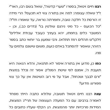
רבנו
חיים ויטאל, בספרו "שערי קדשה", שואל בשם רבו, האר"י
ז"ל שאלה עצומה: למה אין בתורה צווי לא תכעס? הרי מידה
זו הורסת כל חלקה טובה, וחומרתה נוראה, עד שאמרו חז"ל:
"כל הכועס - כל מיני גיהנם שולטין בו" (נדרים כב.), וכן -
המשבר כלים בחמתו, יהא בעיניך כעובד עבודת אלילים"
(ילקו''ש תהלים רמז תתלא). ורבי שמעון בר יוחאי כתב בספר
הזוהר, שאסור להסתכל באדם כועס, משום שישנם צלמים על
פניו.
כמו
כן, מדוע אין בתורה איסור לא תתגאה, והלא הגאוה היא
תועבת ה', אמנם לפי שיטת הסמ"ק אסור זה נכלל במצות
"ורם לבבך ושכחת", אבל על פי רוב השיטות אין על כך צווי
מפורש. מדוע?
עונה
רבנו חיים ויטאל תשובה, שלולא כתבה הייתי מפחד
לאמרה ברבים: עם כל המעלה העצומה של תרי"ג המצוות,
המידות מרכזיות יותר מהמצוות. הן הקלף שעליו כתובים כל