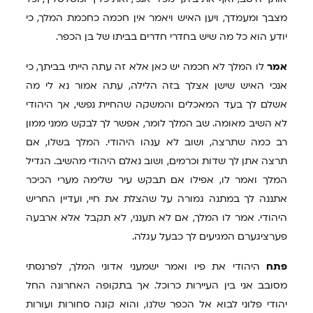
מצבך ומעמדך, ויען האיש ויאמר אין חכמה כחכמת המלך, כי
יודע הוא כל מה שיש בחדרי חדרים בביתו של בן הכפר.
אמר
לו המלך לא חכמה יש כאן אלא זה עתה הייתי בביתך, כי
אנכי האיש שישן אצלך בזה הלילה, עתה אמור נא לי מה
אשלם לך בעד המאכלים והמשקה שהחיית נפשי, אך היהודי
לא השיב מאומה. שב המלך לומר, אפשר לך לבקש ממני ממון
רב כמה שתרצה, ושוב לא ענהו היהודי. המלך בשלו, אם
תרצה אתן לך שדות וכרמים, ושוב נאלם היהודי מהשיב. הגדיל
המלך ואמר לו, אפילו אם תבקש עיר שלימה מערי הכיכר
אתננה לך במתנה גמורה על שהצלת את חיי, ועדיין החריש
היהודי. אמר לו המלך, אם לא תענני, לא תקבל אלא ארבעה
פערציגערם המגיעים לך כבעל עגלה.
פתח
היהודי את פיו ואמר ישמעני אדוני המלך, לפרנסתי
מסובב אני בין העיירות כרוכל. אך בתקופה האחרונה החל
יהודי פלוני לבוא אל הכפר שלנו, והוא קונה סחורות ועורות