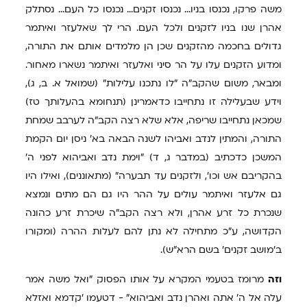
משה פרקו, נכנסו בניו... נכנסו זקנים... נכנסו כל העם... נסתלק
אהרן שנו בניו לזקנים ולכל העם. הרי לך שאלעזר ואיתמר
גדולים בחכמה מהזקנים שכן הן מלמדים אותם את התורה,
ומדוע הזקנים עלו על הר סיני ואלעזר ואיתמר נשארו מאחור.
ומבאר, משום שהקב"ה "לו נתכנו עלילות" (שמואל א. ב, ג),
וידע שבעלילה זו נתחייבו כדאמרינן (תנחומא בהעלותך טז)
שמכאן נתחייבו שריפה, אלא שלא רצה הקב"ה לערבב שמחת
התורה, והמתין לנדב ואביהו לשנה הבאה בא' ניסן יום הקמת
המשכן כדכתיב (במדבר ג, ד) "וימת נדב ואביהוא לפני ה'
בהקריבם אש וכו', ולזקנים עד תבערה" (מתאוננים), ואילו היו
גם אלעזר ואיתמר עולים על ההר היו גם הם מתים ונמצא
שנכרת כל זרע אהרן, ולא רצה הקב"ה שיכרת זרע כהונה
הקדושה, ע"כ מתחילה לא נתן להם לעלות ההרה (ומקורו
ב'מושב זקנים' בשם הרא"ש).
וזה
מרומז בטעמי המקרא על אותו הפסוק "ואל משה אמר
עלה אל ה' אתה ואהרן נדב ואביהוא" - דטעמו 'קדמא ואזלא