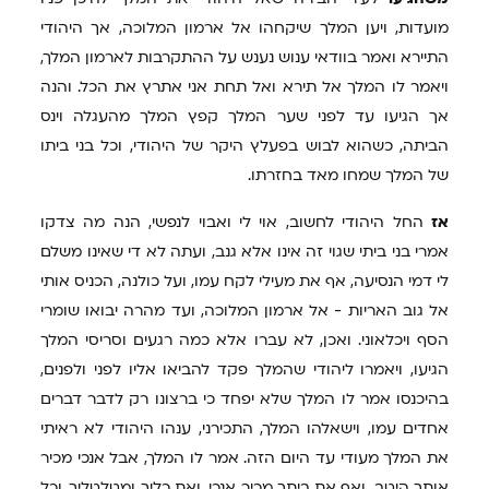
מועדות, ויען המלך שיקחהו אל ארמון המלוכה, אך היהודי
התיירא ואמר בוודאי ענוש נענש על ההתקרבות לארמון המלך,
ויאמר לו המלך אל תירא ואל תחת אני אתרץ את הכל. והנה
אך הגיעו עד לפני שער המלך קפץ המלך מהעגלה וינס
הביתה, כשהוא לבוש בפעלץ היקר של היהודי, וכל בני ביתו
של המלך שמחו מאד בחזרתו.
אז
החל היהודי לחשוב, אוי לי ואבוי לנפשי, הנה מה צדקו
אמרי בני ביתי שגוי זה אינו אלא גנב, ועתה לא די שאינו משלם
לי דמי הנסיעה, אף את מעילי לקח עמו, ועל כולנה, הכניס אותי
אל גוב האריות - אל ארמון המלוכה, ועד מהרה יבואו שומרי
הסף ויכלאוני. ואכן, לא עברו אלא כמה רגעים וסריסי המלך
הגיעו, ויאמרו ליהודי שהמלך פקד להביאו אליו לפני ולפנים,
בהיכנסו אמר לו המלך שלא יפחד כי ברצונו רק לדבר דברים
אחדים עמו, וישאלהו המלך, התכירני, ענהו היהודי לא ראיתי
את המלך מעודי עד היום הזה. אמר לו המלך, אבל אנכי מכיר
אותך היטב, ואף את ביתך מכיר אנכי, ואת כליך ומטלטליך, וכל