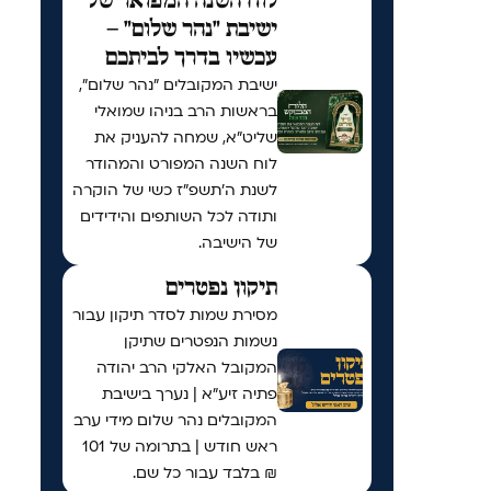
לוח השנה המפואר של
ישיבת "נהר שלום" –
עכשיו בדרך לביתכם
ישיבת המקובלים "נהר שלום",
בראשות הרב בניהו שמואלי
שליט"א, שמחה להעניק את
לוח השנה המפורט והמהודר
לשנת ה'תשפ"ז כשי של הוקרה
ותודה לכל השותפים והידידים
של הישיבה.
תיקון נפטרים
מסירת שמות לסדר תיקון עבור
נשמות הנפטרים שתיקן
המקובל האלקי הרב יהודה
פתיה זיע"א | נערך בישיבת
המקובלים נהר שלום מידי ערב
ראש חודש | בתרומה של 101
₪ בלבד עבור כל שם.