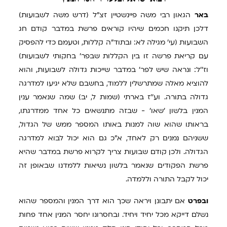
באר
הגאון רבי משה פיינשטיין זצ"ל (דרש משה לשבועות)
דלכן תיקנו חכמים שיהיו קוראים פרשת במדבר קודם חג
השבועות (עי' מגילה לא: ובתוד"ה קללות, וטעמם כדי להפסיק
עם קריאת פרשה זו בין הקללות שבפר' בחקותי לשבועות)
וז''ל: ונראה שיש לפר' במדבר שייכות גדולה לשבועות, והוא
להוציא מאלה שמתרשלין ללמוד, בחשבם שלא יגיעו למדרגה
גדולה בתורה. וע''ז בארתי (שמות ל, יב) שמה שנאמר ענין
המנין בלשון 'שאו' - שבזה מתנשאים כל אחד ממדרגתו,
בראותו שהוא שוה למנות באותו המספר ממש של הגדול,
ששניהם נמנים רק לאחד, א"כ גם הוא יכול לבוא למדרגה
הגדולה. ולכן קודם שבועות צריך לקרוא פרשת במדבר שהיא
פרשת הפקודים שנאמר בלשון נשיאות ללמדנו שבאופן זה
יכול לקבל התורה וללמדה.
ובפרט
אם יתבונן ויראה שכך הוא דרך המנין והמספר שהוא
נשלם דייקא מכל יחיד ויחיד. ובחסרונו יחסר המנין אחד פחות