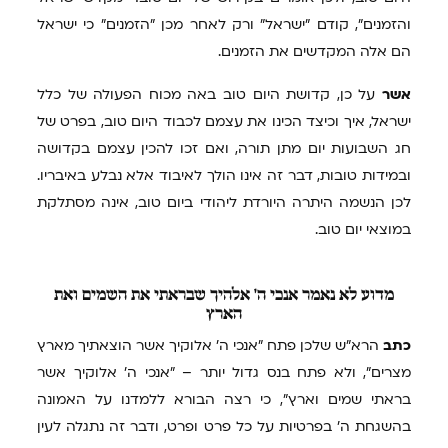
והזמנים", קודם "ישראל" ורק לאחר מכן "הזמנים" כי ישראל
הם אלה המקדשים את הזמנים.
אשר
על כן, קדושת היום טוב באה מכוח הפעולה של כלל
ישראל, איך וכיצד הכינו את עצמם לכבוד היום טוב, בפרט של
חג השבועות יום מתן תורה, ואם זכו להכין עצמם בקדושה
ובמידות טובות, דבר זה אינו הולך לאיבוד אלא נבלע באיבריו.
לכן הנשמה היתרה היורדת ליהודי ביום טוב, אינה מסתלקת
במוצאי יום טוב.
מדוע
לא נאמר אנכי ה' אלהיך שבראתי את השמים ואת
הארץ
כתב
הרא"ש שלכן פתח "אנכי ה' אלוקיך אשר הוצאתיך מארץ
מצרים", ולא פתח בנס גדול יותר – "אנכי ה' אלוקיך אשר
בראתי שמים וארץ", כי רצה הבורא ללמדנו על האמונה
בהשגחת ה' בפרטיות על כל פרט ופרט, ודבר זה נתגלה לעין