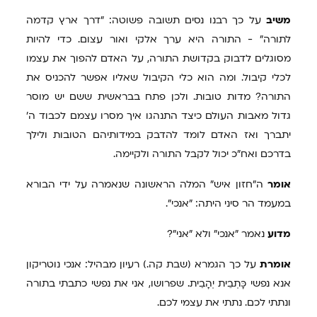
משיב
על כך רבנו נסים תשובה פשוטה: "דרך ארץ קדמה
לתורה" - התורה היא ערך אלקי ואור עצום. כדי להיות
מסוגלים לדבוק בקדושת התורה, על האדם להפוך את עצמו
לכלי קיבול. ומה הוא כלי הקיבול שאליו אפשר להכניס את
התורה? מדות טובות. ולכן פתח בבראשית ששם יש מוסר
גדול מאבות העולם כיצד התנהגו איך מסרו עצמם לכבוד ה'
יתברך ואז האדם לומד להדבק במידותיהם הטובות ולילך
בדרכם ואח"כ יכול לקבל התורה ולקיימה.
אומר
ה"חזון איש" המלה הראשונה שנאמרה על ידי הבורא
במעמד הר סיני היתה: "אנכי".
מדוע
נאמר "אנכי" ולא "אני"?
אומרת
על כך הגמרא (שבת קה.) רעיון מבהיל: אנכי נוטריקון
אנא נפשי כָּתְבֵית יְהָבֵית. שפרושו, אני את נפשי כתבתי בתורה
ונתתי לכם. נתתי את עצמי לכם.