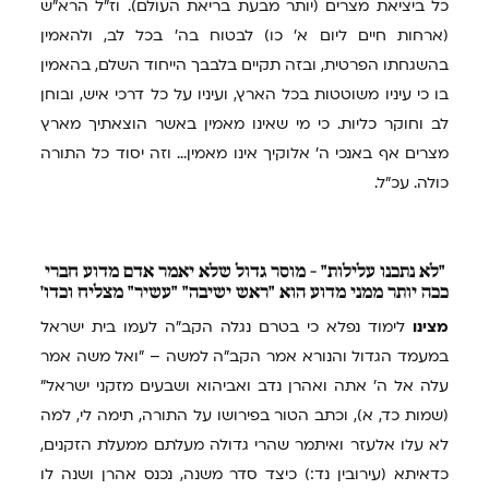
כל ביציאת מצרים (יותר מבעת בריאת העולם). וז"ל הרא"ש
(ארחות חיים ליום א' כו) לבטוח בה' בכל לב, ולהאמין
בהשגחתו הפרטית, ובזה תקיים בלבבך הייחוד השלם, בהאמין
בו כי עיניו משוטטות בכל הארץ, ועיניו על כל דרכי איש, ובוחן
לב וחוקר כליות. כי מי שאינו מאמין באשר הוצאתיך מארץ
מצרים אף באנכי ה' אלוקיך אינו מאמין... וזה יסוד כל התורה
כולה. עכ"ל.
"לא
נתכנו עלילות" - מוסר גדול שלא יאמר אדם מדוע חברי
ככה יותר ממני מדוע הוא "ראש ישיבה" "עשיר" מצליח וכדו'
מצינו
לימוד נפלא כי בטרם נגלה הקב"ה לעמו בית ישראל
במעמד הגדול והנורא אמר הקב"ה למשה – "ואל משה אמר
עלה אל ה' אתה ואהרן נדב ואביהוא ושבעים מזקני ישראל"
(שמות כד, א), וכתב הטור בפירושו על התורה, תימה לי, למה
לא עלו אלעזר ואיתמר שהרי גדולה מעלתם ממעלת הזקנים,
כדאיתא (עירובין נד:) כיצד סדר משנה, נכנס אהרן ושנה לו