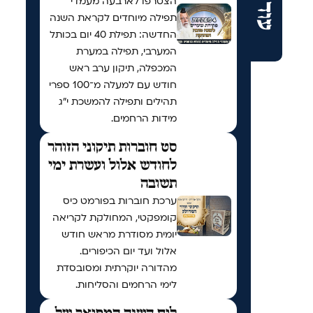
הצטרפו לארבעה מעמדי
תפילה מיוחדים לקראת השנה
החדשה: תפילת 40 יום בכותל
המערבי, תפילה במערת
המכפלה, תיקון ערב ראש
חודש עם למעלה מ־100 ספרי
תהילים ותפילה להמשכת י"ג
מידות הרחמים.
סט חוברות תיקוני הזוהר
לחודש אלול ועשרת ימי
תשובה
ערכת חוברות בפורמט כיס
קומפקטי, המחולקת לקריאה
יומית מסודרת מראש חודש
אלול ועד יום הכיפורים.
מהדורה יוקרתית ומסובסדת
לימי הרחמים והסליחות.