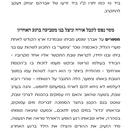
ביד גוי כמו יתרו ק"ו ביד זרעו של אברהם יצחק ויעקב
להתקרב.
מסר
נפש לקבל אורח וניצל בנו מטביעה ברגע האחרון
מספרים
על אברך שנסע מביתו שבמרכז ארץ הקודש לאחת
מערי הגליל, כאכסניה שכר 'צימער' בו התכוון לשהות עם בני
ביתו ובנו יחידו, לקראת שבת התקשר אליו אחד מקרוביו -
הבודד בעולמו (גרוש) וביקש מעמו לזכות בו ב'הכנסת
אורחים' - מהודרת ביותר כי הוא רוצה לשהות עמו במשך
השבת באותו צימער, הלה התגבר על רגשותיו - שהרי רובא
דעלמא לא ניחא להם לארח בנסיעתם לחופש... והנה בערב
שבת, בשעה שהאב והאם היו עסוקים בהכנות לצרכי שבת,
שוטט בנם הקטן בחצר הסמוכה לבריכת מים עמוקים,
ובראותו 'כדור' במים קפץ לתוכם... וכמעט שיצאה נשמתו
בטהרה, אלא שבאותו רגע הופיע ה'אורח' שראה את הנעשה,
מיד הזעיק את ההורים והצילו את הילד ברגע האחרון