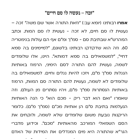
"זכה
– נעשה לו סם חיים"
אמרו
רבותינו (יומא עב:) "וזאת התורה אשר שם משה" זכה –
נעשית לו סם חיים, לא זכה - נעשית לו סם המות. וכתב
המהרש"א שבתיבת סם - סמ"ך ומ"ם אף הם עולות בגימטריה
60. וזה הוא שדקדקו רבותינו בלשונם, "למיימינים בה סמא
דחיי", "למשמאילים בה סמא דמותא". היינו, אלו שלומדים
לשמה, נעשית להם התורה לסם הימיני, הרמוז באותיות
הנגלות סמ"ך מ"ם, ויזכו להיות נגלים וחיים. למשמאילים בה
שלומדים לא לשמה, נעשית להם התורה סם המוות, הרמוז
באותיות הנסתרות סמ"ך מ"ם, ויהיו נסתרים מן העולם. וזה
שאמרו "ואם הוא דבר ריק - מכם הוא" כי הנה האותיות
הנעלמות בתיבת ס"ם הן אותיות מכ"ם (סמ"ך מ"ם). כלומר
הריקנות נובעת משום שלומדים שלא לשמה, ולוקחים את
הסם השמאלי המורכב מהאותיות "מכם". וכידוע מדברי
הגר"א שהתורה היא מים המגדלים את המידות של האדם