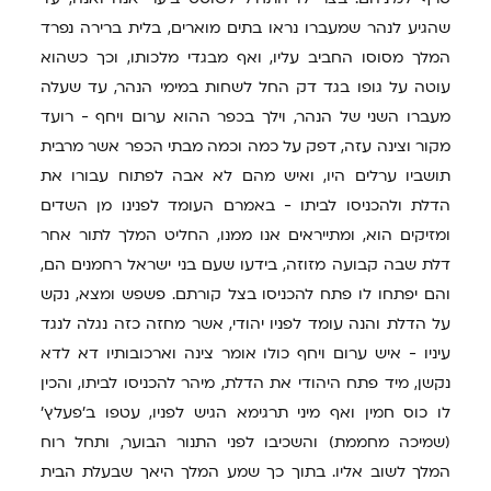
שהגיע לנהר שמעברו נראו בתים מוארים, בלית ברירה נפרד
המלך מסוסו החביב עליו, ואף מבגדי מלכותו, וכך כשהוא
עוטה על גופו בגד דק החל לשחות במימי הנהר, עד שעלה
מעברו השני של הנהר, וילך בכפר ההוא ערום ויחף - רועד
מקור וצינה עזה, דפק על כמה וכמה מבתי הכפר אשר מרבית
תושביו ערלים היו, ואיש מהם לא אבה לפתוח עבורו את
הדלת ולהכניסו לביתו - באמרם העומד לפנינו מן השדים
ומזיקים הוא, ומתייראים אנו ממנו, החליט המלך לתור אחר
דלת שבה קבועה מזוזה, בידעו שעם בני ישראל רחמנים הם,
והם יפתחו לו פתח להכניסו בצל קורתם. פשפש ומצא, נקש
על הדלת והנה עומד לפניו יהודי, אשר מחזה כזה נגלה לנגד
עיניו - איש ערום ויחף כולו אומר צינה וארכובותיו דא לדא
נקשן, מיד פתח היהודי את הדלת, מיהר להכניסו לביתו, והכין
לו כוס חמין ואף מיני תרגימא הגיש לפניו, עטפו ב'פעלץ'
(שמיכה מחממת) והשכיבו לפני התנור הבוער, ותחל רוח
המלך לשוב אליו. בתוך כך שמע המלך היאך שבעלת הבית