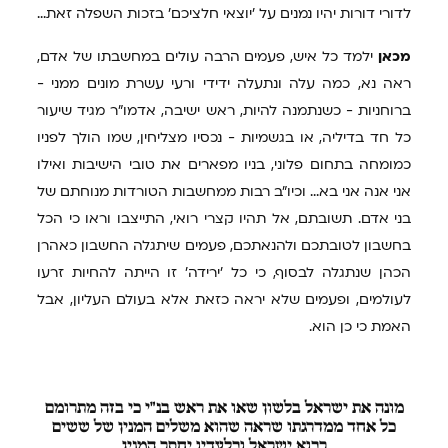
לדורי דורות יהיו נמנים על 'יוצאי חלציכם' בזכות השפלה זאת...
מכאן
ילמד כל איש, פעמים הרבה עולים במחשבתו של אדם,
ראה נא, כמה עלה ונתעלה ידידי ורעי עשרת מונים ממני -
ברוחניות - כשנתמנה להיות, ראש ישיבה, אדמו"ר מגיד שיעור
כל חד בדיליה, או בגשמיות - נכסיו מצליחין, שמו הולך לפניו
כמומחה בתחום פלוני, בניו מפארים את טובי הישיבות ואילו
אני אנה אני בא... וכיו"ב רבות ממחשבות הטורדות מנוחתם של
בני אדם. תשובתם, אל תהיו קצרי רואי, התייצבו וראו כי הכל
בחשבון לטובתכם ולהנאתכם, פעמים שיתגלה החשבון כאהרן
הכהן שנתגלה לבסוף, כי כל 'ירידה' זו הייתה להחיות זרעו
לעולמים, ופעמים שלא יראה כזאת אלא בעולם העליון, אבל
האמת כי כן הוא.
מונה
את ישראל בלשון שאו את ראש בנ"י כי בזה מתרומם
כל אחד ממדרגתו שראה שהוא משלים המנין של ששים
רבוא ישראל ובלעדיו יחסר המנין