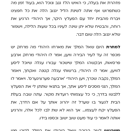
מזהרת את בעלה, כי האיש הלז גנב ונוכל הוא, בעוד זמן מה
כשתפרוש אף אתה לשינת הליל יגנוב הלה את כל חפצינו
ויברח מהבית יחד עם הפעלץ היקר, אך היהודי הרגיע את
רוחה, והבטיח שלא יתן שינה לעיניו בכל שעות הלילה, וישמור
שלא יגנוב הלה שום דבר.
למחרת
היום שאל המלך את מארחו היהודי מה מרחק יש
מכפר זה עד לעיר הבירה וויען, אמר לו היהודי מרחק ארבע
פרסאות, ויבקשהו המלך שישכור עבורו עגלה שיוכל ליסע
לוויען, אמר לו היהודי, ברשותי עגלה קטנה ואקחך, ויאמר
המלך, נקבה שכרך, ויען היהודי 'ארבעה פערציגערס'. ויאמר לו
המלך, הנני מסכים ליסע אתך, אך בתנאי שתתן לי את הפעלץ
ללבשו בדרך, כי כל עצמותי רועדות מקור. עתה שבה בעלת
הבית לגעור בו שערל זה יהרוג אותך על אם הדרך, את
הפעלץ יקח לעצמו... אך הוא לא שת לבו לכל אלה, והרגיע
אותה לאמר כי עוד מעט שוב ישוב וכספו בידו.
משהגיעו
לעיר הבירה שאל היהודי את המלך להיכן פניו