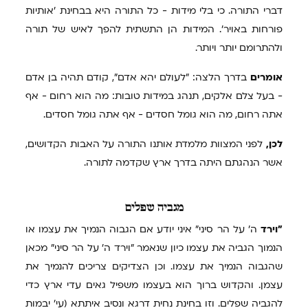
דברי התורה. כי בלי מידות - כל התורה היא בבחינת 'אותיות
פורחות באויר'. המידות הן התשתית להפך לאיש של תורה
ולהתרומם יותר ויותר.
אומרים
בדרך הלצה: "לעולם יהא אדם", קודם תהיה בן אדם
- בעל צלם אלקים, תנהג במידות טובות: מה הוא רחום - אף
אתה רחום, מה הוא גומל חסדים - אף אתה גומל חסדים.
לכן,
לפני המצוות מלמדת אותנו התורה על האבות הקדושים,
אשר הנהגתם היתה בדרך ארץ שקדמה לתורה.
מגביה
שפלים
"וירד
ה' על הר סיני" איני יודע אם הגבוה הנמיך את עצמו או
הנמוך הגביה את עצמו כיון שנאמר "וירד ה' על הר סיני" מכאן
שהגבוה הנמיך את עצמו. וכן הצדיקים צריכים להנמיך את
עצמן. והקדוש ברוך הוא בעצמו משפיל גאים עדי ארץ כדי
להגביה שפלים. וזו בחינת נחית דרגא ונסיב איתתא (עי' יבמות