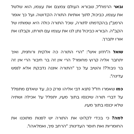
ובאר
הרמח"ל, שבורא העולם צמצם את עצמו, הוא שלשל
את עצמו, כביכול, לתוך אותיות התורה הקדושה. ועל כך אומר
הרמב"ן בהקדמתו לתורה, שכל התורה כולה היא שמותיו של
הקב"ה. הבורא כביכול נתן לנו את עצמו עם תורתו, וקבלנו את
אורו יתברך.
שואל
ה"חזון איש": "הרי התורה כה אלקית ורוחנית, ואיך
יתחבר אליה קרוץ מחומר? הרי אין זה בר חיבור הרי אין זה
בר גיבול?! והשיב על כך ''התורה איננה נדבקת אלא לנפש
עדינה".
כמו
שאמרו חז"ל (תנא דבי אליהו פרק כו), עד שאדם מתפלל
על דברי תורה שיכנסו בתוך מעיו, יתפלל על אכילה ושתיה
שלא יכנסו בתוך מעיו.
למה?
כי בכדי לקלוט את התורה יש לפנות מתוכנו את
החומריות ואת חוסר העדינות: "הרחב פיך, ואמלאהו".