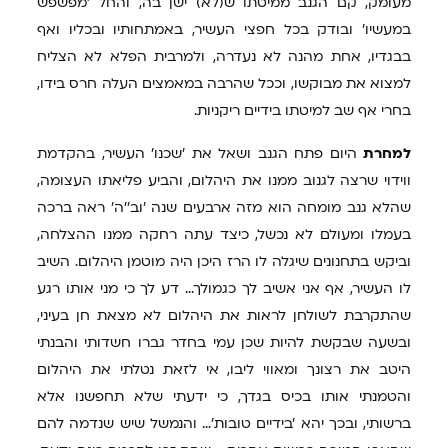
מעומק, קם הגנב ממיטתו ש(לא) ישן בה, והחל 'מפשפש
במעשיו' ובודק בכל חפצי העשיר, באמתחותיו ובכליו ואף
בבגדיו, אחת מהנה לא נעדרה, ולמרבית הפלא לא הצליח
למצוא את מבוקשו, וככל שהרבה במאמצים העלה חרס בידו,
בחרי אף שב למיטתו בידיים ריקניות.
למחרת
היום פתח הגנב ושאל את 'שכנו' העשיר, בהקדמת
ווידוי שרצה לגנוב ממנו את היהלום, והביע פליאתו העצומה,
שהלא גנב מומחה הוא מזה ארבעים שנה 'וב''ה' ראה ברכה
בעמלו ומעולם לא נכשל, כיצד עתה רחקה ממנו ההצלחה,
וביקש בתחנונים שיגלה לו הרז היכן היה מוטמן היהלום. השיב
לו העשיר, אף אני אשיב לך כגמולך... דע לך כי מני אותו רגע
שהתקרבת לשולחן לראות את היהלום לא מצאת חן בעיני,
ובשעה שבקשת להיות שכן עמי בחדר גברו חשדותי והבנתי
היטב את רצונך ומאווי ליבו, אי לזאת נטלתי את היהלום
והטמנתי אותו בכיס בגדך, כי ידעתי שלא תחפשנו אלא
ברשותי, ובכך יהא 'בידיים טובות'... והנמשל שיש שנדמה להם