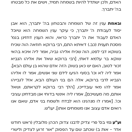
האדם, ולכן ישתדל להיות בשמחה תמיד, וישים את כל מבטחו
בה' יתברך.
ובאמת
ענין זה של השמחה והבטחון בה' יתברך, הוא אבן
יסוד לעבודת ה' יתברך, כי עיקר ענין השמחה הוא שיוכל
האדם לעבוד את ה' יתברך כראוי, והוא הענין דחזינן בגמ'
מסכת תענית (כב.) דאיתא התם, רבי ברוקא חוזאה הוה שכיח
בשוקא דבי לפט, הוה שכיח אליהו גביה, אמר ליה איכא בהאי
שוקא בר עלמא דאתי, [רבי ברוקא שאל את אליהו הנביא
זכור לטוב, האם יש כאן בשוק הזה אדם שהוא בן עולם הבא].
אמר ליה לא וכו' בסוף הגיעו לידם שני אנשים, אמר לו אליהו
הנביא לרבי ברוקא, אלה הם בני העולם הבא, אזל לגבייהו
אמר להו מאי עובדייכו, [הלך רבי ברוקא לקראתם, ושאל
אותם, מה מעשיכם], אמרו ליה אינשי בדוחי אנן מבדחינן עציבי
וכו'. [אמרו לו מנהגינו הוא לבדח ולשמח בני אדם, שאם אנו
רואים אדם עצוב אנו משמחים אותו]. יעו"ש.
וע"ע
נמי בס' פרי צדיק לרבנו צדוק הכהן מלובלין (ראש חודש
אדר - אות ב) שכתב שם על הפסוק "אור זרוע לצדיק ולישרי