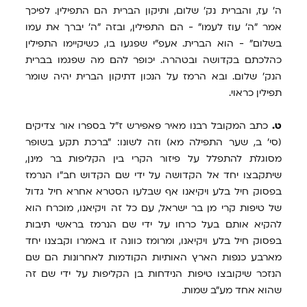
ה' עז, והברית נק' שלום, ותיקון הברית הם התפילין. לפיכך
אמר "ה' עוז לעמו" - הם התפילין, ובזה "ה' יברך את עמו
בשלום" - הוא הברית. אעפ"י שפגעו בו, כשיקיימו התפילין
כהלכתם בקדושה ובטהרה. יכופר להם מה שפגמו בברית
הנק' שלום. ובא הרמז על הנכון דתיקון הברית יהיה שומר
תפילין כראוי.
ט.
כתב המקובל רבנו מאיר פאפירש ז"ל בספרו אור צדיקים
(סי' ב, שער התפילה מא) וזה לשונו: "ברכת תקע בשופר
מסוגלת להתפלל על פיזור הקרי בין הקליפות בר מינן,
שיתקבצו יחד אל הקדושה על ידי שם הקדוש חב"ו הנרמז
בפסוק חיל בלע ויקיאנו אף שבלעו הסטרא אחרא חיל גדול
של טיפות קרי מן בר ישראל, עם כל זה ויקיאנו, מוכרח הוא
להקיא אותם בעל כרחו על ידי שם הנרמז בראשי תיבות
בפסוק חיל בלע ויקיאנו, ומרומז כוונה זו באמרו וקבצנו יחד
מארבע כנפות הארץ האותיות הקודמות לאחרונות הם שם
הנזכר שיקובצו טיפות הנידחות בן הקליפות על ידי שם זה
שהוא אחד מע"ב שמות.