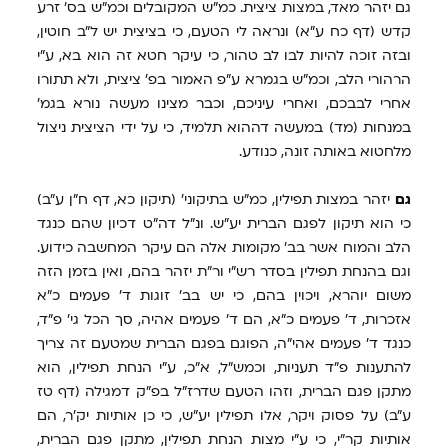
גם יזהר מאד, במצות ציצית. כמ"ש המקובלים וכמ"ש בס' זרע
קדש (דף כח ע"א) ונראה לי הטעם, כי בציצית יש ל"ב חוטין,
ובזה זוכה להיות לבו לב טהור, כי עיקר חטא זה הוא בא, ע"י
הרהורי הלב, וכמ"ש בגמרא ע"פ האמור בפ' ציצית, ולא תתורו
אחרי לבבכם, ואחרי עיניכם, וכבר מצינו מעשה נורא בגמ'
במנחות (מד) במעשה דההוא תלמיד, כי על ידי הציצית ניצול
מלחטוא באותה זונה, כנודע.
גם
יזהר במצות תפילין, כמ"ש בתיקוני' (תיקון כא, דף ח"ן ע"ב)
כי הוא תיקון לפגם הברית יע"ש. ונ"ל דה"ט דכיון שהם כנגד
הלב והמוח אשר בב' מקומות אלה הם עיקר המחשבה כידוע.
וגם בהנחת תפילין בסדר רש"י ור"ת יזהר בהם, ואין בזמן הזה
משום יוהרא, ויכוין בהם, כי יש בב' זוגות ד' פעמים כ"א
אזכרות, ד' פעמים כ"א, הם ד' פעמים אהיה, סך הכל גי' פ"ד,
כנגד ד' פעמים אהי"ה, הפוגם בפגם הברית שמטעם זה צריך
להתענות פ"ד תעניות, וכמש"ל, א"כ, ע"י הנחת תפילין, הוא
מתקן פגם הברית, וזהו הטעם שדרז"ל בפ"ק דמגילה (דף טז
ע"ב) על פסוק ויקר, אלו תפילין יע"ש, כי כן אותיות יק'ר, הם
אותיות קר"י, כי ע"י מצות הנחת תפילין, מתקן פגם הברית,