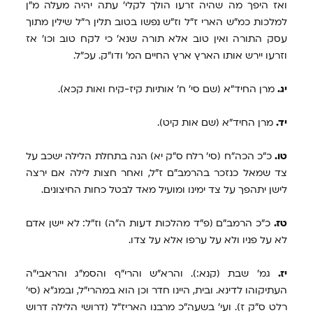
ואז היפך מה שהיה זרעו הולך לקלי' עתה יהיה מעלה מ"ן
למלכות כמ"ש הארי ז"ל וז"ש נפשו בטוב תלין ר"ל שילין מתוך
עסק התורה ואין טוב אלא תורה שנא' כי לקח טוב וכו' אז
וזרעו יירש אותו הארץ ארץ החיים המ' ודו"ק. עכ"ל.
יג.
מרן החיד"א (שם סי' ח' אותיות קיז-קיח ואות קכא).
יד.
מרן החיד"א (שם אות קיט).
טו.
כ"כ הכה"ח (סי' רלח ס"ק יא) הנה בתחלת הלילה ישכב על
צד שמאל כנזכר בהרמב"ם ז"ל, ואחר חצות לילה אם ירצה
לישן יתהפך על צד ימינו ומועיל מאד לבטל כחות החיצונים.
טז.
כ"כ הרמב"ם (פ"ד מהלכות דעות ה"ה) וז"ל: לא יישן אדם
לא על פניו ולא על ערפו אלא על צדו.
יז.
גמ' שבת (קנא:). והרא"ש והרי"ף והסמ"ג והראבי"ה
העתיקוהו לדינא. ובית, היינו חדר וכן הוא במהרי"ל, ובמג"א (סי'
רלט ס"ק ז). ועי' בשעה"כ מרבנו האריז"ל (דרושי הלילה דרוש