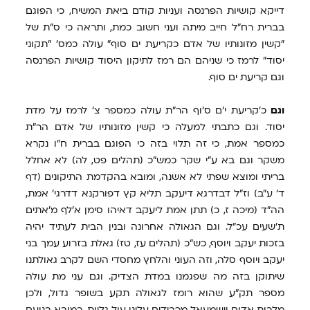
דייקא קושיות הפרנסה ועניות קודם ביאת המשיח, כי הפוגם
בברית רח"ל חייב מיתה ועני חשוב כמת, ותראה כי ס"ת של
"קשין מזונותיו של אדם כקריעת ים סוף" עולה כמס' "תקוני
יסוד" לרמז כי שניהם הם רמז לתיקון היסוד קושיות הפרנסה
וגם קריעת ים סוף.
וגם
כ'קריעת י'ם ס'וף הר"ת עולה כמספר צ' לרמז על מדת
יסוד. וגם כתבתי למעלה כי קשין מזונותיו של אדם הר"ת
כמספר אמת, כי זה תלוי בזה כי הפוגם בברית ח"ו נקרא
משקר וגם בא ע"י שקר כמש"כ (תהלים פט, לה) לא אחלל
בריתי ומוצא שפתי לא אשנה, ומובא בהקדמת התיקונים (דף
ד' ע"ב) וז"ל דבדרגא דיעקב תליא קץ דפורקנא דדרגי' אמת,
הה"ד (מיכה ז, כ) תתן אמת ליעקב דאיהו סימן א'לף מ'אתים
ת'שעים עכ"ל. וגם הגאולה אחרונה ובנין הבית לעתיד יהיה
בזכות יעקב ויוסף, כש"כ (תהלים עז, טז) גאלת בזרוע עמך בני
יעקב ויוסף סלה, וזה העוני והלחץ מחסדי השם לקרב גאולתנו
שיתוקן בזה מה שפגמנו במדת הצדיק. וגם עני מת עולה
מספר תק"ע שהוא רומז לגאולה תקע בשופר גדול, ולכן
מלכות אדום וישמעאל מכבידים עלינו עול גליות, כמובא בנועם