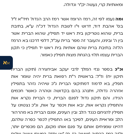
ומאותיות קרי, נעשה יק"ר וגדולה.
ומה
נעמו לפי זה, רמז הרומז אשר רמז הרב הגדול חיד"א ז"ל
בס' אהבת דוד, דרוש וי"ו לשבת הגדול דכ"ה ע"א, בתיבת
ברית, שהוא נוטריקון בית ראש יד תפילין, שהוא הברית אשר
בין ה' ובינינו, והעובר זה מפר ברית עכ"ל, דלפי דרכנו בא הרמז
הלזה בתיבת ברית שהם אותיות בית ראש יד תפילין כי תקון
הברית עצמו תלוי בהנחת מצות תפילין כאמור.
א
א
וכ"כ
בספר גנזי המלך לרבי יעקב אביחצירה (תיקון הברית
תיקון יח) וז"ל: בראשית ר"ת רפואת ברית יהיה שומר אות
תפלין, בא לרמוז דמתיקוני הברית ג"כ שיהיה נזהר בתפילין
אזהרה גדולה, ויתנהג בהם בקדושה וטהרה כאשר חכמים
הגידו. והם תיקון גדול לפגם הברית, כי הברית נקרא אות
והתפילין נקראו אות, יבא אות ויכפר על אות, וג"כ נצטוינו על
תפילין להניחם כנגד הלב ובין העינים, ופגם הברית בא מהרהור
הלב ומראיית העינים, לפיכך באו התפילין לכפר כפרה שלהם,
דהיינו שמניחים אותם על פגם אותו מקום, הם מכפרים יותר,
ולזה רמז הכתוב (ישעיה כז, ח) "או יחזק במעוזי יעשה שלום