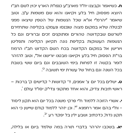
ח.
כשיאמר וקבצנו יח"ד מארב"ע כנפו"ת הארץ יכוין לשם חב"ו
היוצא מפסוק חיל בלע ויקיאנו והוא שם משמות ע"ב. וטוב
שיאמר "יהרמ"י או"א שכל הנשמות של הטפין שיצאו ממני
לבטלה שלא במקום מצוה שנכנסו ונעמקו בקליפה שתחזירם
לשרשם שבקדושה טהורים ומתוקנים זכים וברורים וגם כל
הנשמות העשוקות בקליפת נוגה תקיאן הקליפה ותפליטן
ויורישן אל במקום הקדושה בכח השם הקדוש חב"ו הרמוז
בר"ת הפסוק חיל בלע ויקיאנו מבטנו יורישנו אל", וטוב להזהר
לומר בקשה זו לפחות בימי השובבים וגם ביום ששי בשבת
ט
בכל השנה וגם בחול של עשרת ימי תשובה
.
ט.
ישלים בכל יום צ' אמנים, ד' קדושות י' קדישים ק' ברכות –
י
ראשי תיבות צדיק, והוא אחד מתקוני צדי"ק יסו"ד עולם
.
י.
אשרי הזוכה ללמוד ח"י פרקי משנה בכל יום הוא תקון ליסוד
יא
- וח"י בהם אמר רחמנא
. וכן יזהר ללמוד קודם שיישן כי הוא
יב
תקון גדול, כדכתיב ושבע ילין בל יפקד רע
.
יא.
בשכבו יהרהר בדברי תורה במה שלמד ביום או בלילה,