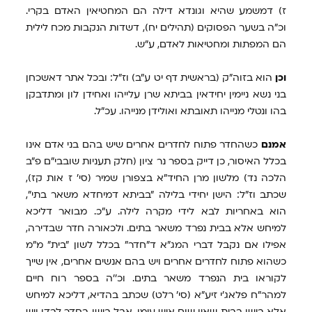
ז) דמשמע שהיא וגונדא דילה הם המחטיאין האדם בקרי.
וכ"ה בשער הפסוקים (תהילים יח), דשדות הנקבות מכח לילית
הם המפתות ומחטיאות לאדם, ע"ש.
וכן
הוא בזוה"ק (בראשית דף יט ע"ב) וז"ל: ובכל אתר דאשכחן
בני נשא ניימין יחידאין בביתא שרן עלייהו ואחידן לון ומתדבקן
בהו ונטלי מנייהו תאובתא ואולידן מנייהו. עכ"ל.
אמנם
כשהחדר פתוח לחדרים אחרים שיש בהם בני אדם אינו
בכלל האיסור, כן דייק בספר נר ציון (חלק תעניות שובבי"ם פ"ב
הלכה נד) מלשון מרן החיד"א בצפורן שמיר (סי' ז אות קז),
שכתב וז"ל: הישן יחידי בלילה "בביתא דמיחדא משאר בתי",
הוא באחריות לבא לידי מקרה לילה. ע"כ. מבואר דליכא
למיחש אלא בבית נפרד משאר בתים. ולכאורה חדר שבדירה,
אפילו אם נקבל דברי המג"א ד"חדר" בכלל לשון "בית" מ"מ
כשהוא פתוח לחדרים אחרים ויש בהם אנשים אחרים, אין שייך
לקוראו בית הנפרד משאר בתים. וכ''ה בספר רוח חיים
למהר"ח פלאג'י זיע"א (סי' רלט) שכתב בהדיא, דליכא למיחש
אלא בישן בבית שאין שום איש עימו, אבל בישן בחדר לבדו ויש