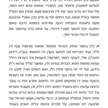
לשלום למישהו, ולאחר מכן התברר שאותו אדם הוא כומר,
מיד נטל רבי ברוך בער את ידיו ארבעים פעם. ומציין שם המו"ל
מספר בא"ח (שם), וכף החיים (סי' עו ס"ק כב), שנט"י ארבעים
פעם נחשבת כטבילת הגוף. ומרגלא בפומא דרבנו שאם
המקוה יכול להפוך מנכרי ליהודי, על אחת כו"כ שיהפוך את
הטובל ליהודי טהור יותר.
ד.
כ"כ בספר שלחן הטהור (מאמר אמונה ופרנסה ענף יד)
וז"ל: ועוד הכריחני לבי לכתוב בענין זה המאמר בע"ה, דידוע
מזוה"ק וס"י, דעיקר חוסר הפרנסה והעניות וכל הצרות רח"ל
נצמח מחמת חטא הברית קודש ח"ו, וסימנך מז"ל שהוא ר"ת
כידוע, ועל ידי זה נהפך מזלו ח"ו, ואם האדם זוכה לתקן זה
החטא אז ניטל ממנו צער הפרנסה, ואם אינו זוכה אז העניות
והצער שיש לו מסייעים לתקן זה החטא. ותדע אחי כי עיקר
גלותנו עכשיו, הוא בשביל הפגם הזה רח"ל, וכן שעבוד מצרים
וכל הד' גליות היו בעון מכירת יוסף שפגמו בהאי צדיק שהוא
מדת היסוד, וכמש"כ (עמסס ב, ו) על שלשה, פשעי ישראל ועל
ארבעה לא אשיבנו, על מכרם בכסף צדיק ואביון בעבור