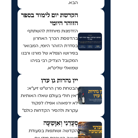
הבא.
הקדשת יום לימוד בספר
הזוהר היומי
הזדמנות מיוחדת להשתתף
בהדפסת הכרך האחרון
בסדרת הזוהר היומי, המבואר
בפירושו הנפלא של מורנו ורבנו
המקובל הצדיק רבי בניהו
שמואלי שליט״א.
יין נהרות גן עדן
הבטחת מרן הרש"ש זיע"א:
"אין חולי בעולם שאלו האותיות
לא ירפאוהו אפילו לפקוד
עקרות ולהסיר הקדחות כולם"
סְעָדֵנִי וְאִוָּשֵעָה
הקדשה ושותפות בסעודת