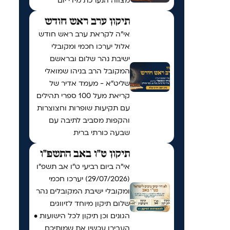
מצווה הנערכת מידי יום
תיקון ערב ראש חודש
אי"ה לקראת ערב ראש חודש
אלול יערכו חכמי ומקובלי
ישיבת נהר שלום ובראשם
המקובל הרב בניהו שמואלי
שליט״א - מעמד אדיר של
קריאת מעל 100 ספרי תהילים
עם תקיעות שופרות וחצוצרות
והקפות מסביב לתיבה עם
שבעה כורתי ברית
תיקון ט"ו באב התשפ"ו
אי"ה ביום רביעי ט״ו אב תשפ״ו
(29/07/2026) יערכו חכמי
ומקובלי ישיבת המקובלים נהר
שלום תיקון מיוחד לזיווגים
הגונים וכן תיקון לכל הישועות •
העבירו עכשיו את שמותיכם