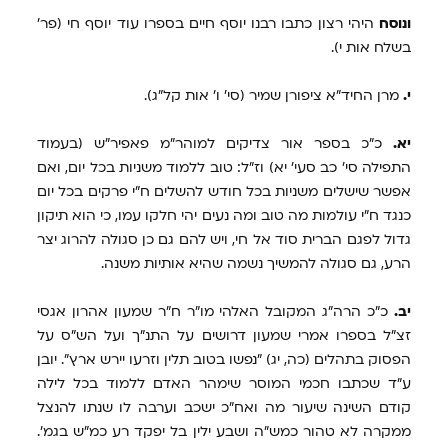
ונוסח
היהי רצון כתבו רבנו יוסף חיים בספרו עוד יוסף חי (פר'
בשלח אות י).
י.
מרן החיד"א ציפורן שמיר (סי' ו' אות קל"ג).
יא.
כ"כ בספר אור צדיקים למוהר"מ פאפיר"ש (בעמוד
התפילה סי' כב סעי' יא) וז"ל: טוב ללמוד משניות בכל יום, ואם
אפשר שישלים משניות בכל חודש להשלים ח"י פרקים בכל יום
כנגד ח"י עולמות מה טוב ומה נעים יהי חלקו עמו, כי הוא תיקון
גדול לפגם הברית סוד אל חי, ויש להם גם כן סגולה להרוג יצר
הרע, גם סגולה להמשיך נשמה שהיא אותיות משנה.
יב.
כ"כ הרה"ג המקובל האלהי מו"ר ח"ר שמעון אהרון אגסי
זצ"ל בספרו אמרי שמעון דרושים על התנ"ך ועל הש"ס על
הפסוק בתהלים (כה, יג) "נפשו בטוב תלין וזרעו יירש ארץ". יובן
ע"ד שכתבו חכמי המוסר שימהר האדם ללמוד בכל לילה
קודם השינה שיעור מה ואח"כ ישכב וערבה לו שנתו להנצל
ממקרה לא טהור כמש"ה ושבע ילין בל יפקד רע כמ"ש בגמ'.