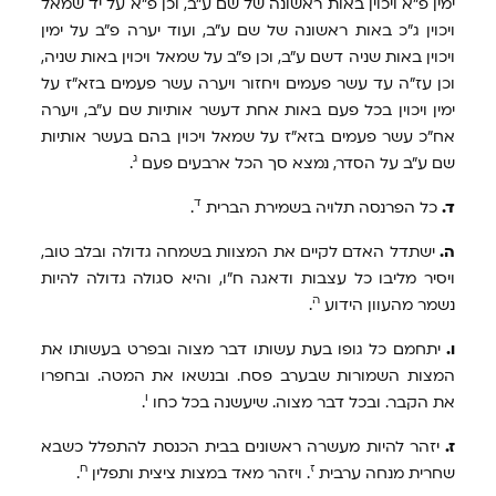
ימין פ"א ויכוין באות ראשונה של שם ע"ב, וכן פ"א על יד שמאל
ויכוין ג"כ באות ראשונה של שם ע"ב, ועוד יערה פ"ב על ימין
ויכוין באות שניה דשם ע"ב, וכן פ"ב על שמאל ויכוין באות שניה,
וכן עז"ה עד עשר פעמים ויחזור ויערה עשר פעמים בזא"ז על
ימין ויכוין בכל פעם באות אחת דעשר אותיות שם ע"ב, ויערה
אח"כ עשר פעמים בזא"ז על שמאל ויכוין בהם בעשר אותיות
ג
שם ע"ב על הסדר, נמצא סך הכל ארבעים פעם
.
ד
ד.
כל הפרנסה תלויה בשמירת הברית
.
ה.
ישתדל האדם לקיים את המצוות בשמחה גדולה ובלב טוב,
ויסיר מליבו כל עצבות ודאגה ח"ו, והיא סגולה גדולה להיות
ה
נשמר מהעוון הידוע
.
ו.
יתחמם כל גופו בעת עשותו דבר מצוה ובפרט בעשותו את
המצות השמורות שבערב פסח. ובנשאו את המטה. ובחפרו
ו
את הקבר. ובכל דבר מצוה. שיעשנה בכל כחו
.
ז.
יזהר להיות מעשרה ראשונים בבית הכנסת להתפלל כשבא
ז
ח
שחרית מנחה ערבית
. ויזהר מאד במצות ציצית ותפלין
.