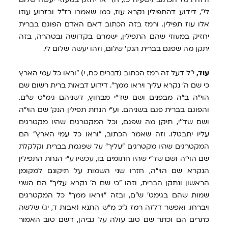
לי", דידוע דהתפילין נקרא עוז, כמו שאמרו רז"ל ובזרוע עוזו
אלו עוז תפילין. ורמז בזה הכתוב דאם האדם הפוגם בברית
יחזיק במעוזי שהם התפילין, ישמרם בקדושה ובטהרה, בזה
יתקן מה שפגם בברית הנק' שלום, וזהו יעשה שלום לי.
עוד,
י"ל דעל זה רמז הכתוב (דברים כח, י) "וראו כל עמי הארץ
כי שם ה' נקרא עליך ויראו ממך". דידוע דבאות ברית רשום שם
הוי"ה ב"ה מבפנים ושם שד"י מבחוץ, דשניהם גימ"ט ש"ם.
והפוגם בברית פגם בשניהם. וע"י הנחת תפילין הנק' שם הוי"ה
ושם שד''י, תיקן מה שפגם, וכל המקטרגים שהיו מקטרגים
עליו יתבטלו. וזה שאמר הכתוב, "וראו כל עמי הארץ" הם
המקטרגים שהיו מקטרגים "עליך" על שפגמת בברית וקלקלת
שם הוי"ה ושם שד"י שהיו חתומים בו, עכשיו ע"י הנחת התפילין
הנקרא שם הוי"ה, חזרו שני השמות על תיקונם למקומן
הראשון ונתקן הברית, וזהו "כי שם ה' נקרא עליך" הם השני
שמות שהם בגימט' ש"ם, ובזה "ויראו ממך" כל המקטרגים
ויברחו. ואפשר דלזה רמז ג"כ מ"ש התנא (אבות ד, יג) שלשה
כתרים הם וכתר שם טוב עולה על גביהן, דשם טוב האמור