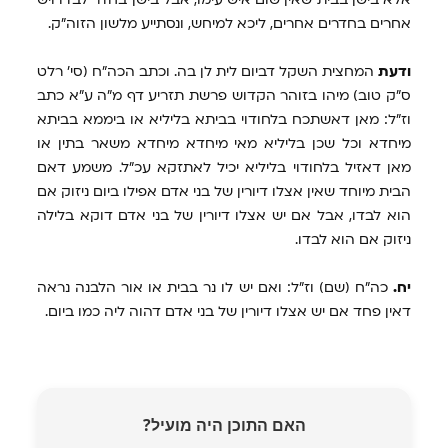
אחרים בחדרים אחרים, ליכא למיחש, ונסתייע מלשון הזוה"ק.
ודעת
המחצית השקל דביום לית לן בה. וכתב הכה"ח (סי' רלט
ס"ק טוב) מיהו בזוהר הקדוש פרשת תזריע דף מ"ה ע"א כתב
וז"ל: מאן דאשתכח בלחודוי בביתא בליליא או ביממא בביתא
מיחדא וכל שכן בליליא מאי מיחדא מיחדא משאר בתין או
מאן דאזיל בלחודוי בליליא יכיל לאתזקא עכ"ל. משמע דאם
הבית מיוחד שאין אצלו דיורין של בני אדם אפילו ביום ניזוק אם
הוא לבדו, אבל אם יש אצלו דיורין של בני אדם דוקא בלילה
ניזוק אם הוא לבדו.
יח.
כה"ח (שם) וז"ל: ואם יש לו נר בבית או אור הלבנה נראה
דאין פחד אם יש אצלו דיורין של בני אדם דהוה ליה כמו ביום.
האם התוכן היה מועיל?