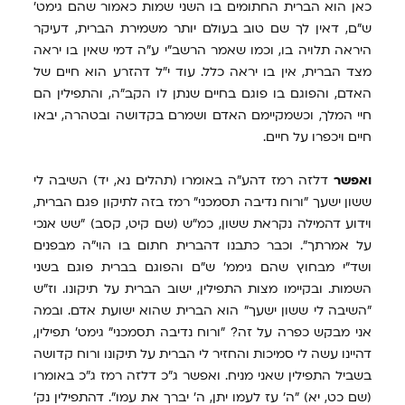
כאן הוא הברית החתומים בו השני שמות כאמור שהם גימט'
ש"ם, דאין לך שם טוב בעולם יותר משמירת הברית, דעיקר
היראה תלויה בו, וכמו שאמר הרשב"י ע"ה דמי שאין בו יראה
מצד הברית, אין בו יראה כלל. עוד י"ל דהזרע הוא חיים של
האדם, והפוגם בו פוגם בחיים שנתן לו הקב"ה, והתפילין הם
חיי המלך, וכשמקיימם האדם ושמרם בקדושה ובטהרה, יבאו
חיים ויכפרו על חיים.
ואפשר
דלזה רמז דהע"ה באומרו (תהלים נא, יד) השיבה לי
ששון ישעך "ורוח נדיבה תסמכני" רמז בזה לתיקון פגם הברית,
וידוע דהמילה נקראת ששון, כמ"ש (שם קיט, קסב) "שש אנכי
על אמרתך". וכבר כתבנו דהברית חתום בו הוי"ה מבפנים
ושד"י מבחוץ שהם גיממ' ש"ם והפוגם בברית פוגם בשני
השמות. ובקיימו מצות התפילין, ישוב הברית על תיקונו. וז"ש
"השיבה לי ששון ישעך" הוא הברית שהוא ישועת אדם. ובמה
אני מבקש כפרה על זה? "ורוח נדיבה תסמכני" גימט' תפילין,
דהיינו עשה לי סמיכות והחזיר לי הברית על תיקונו ורוח קדושה
בשביל התפילין שאני מניח. ואפשר ג"כ דלזה רמז ג"כ באומרו
(שם כט, יא) "ה' עז לעמו יתן, ה' יברך את עמו". דהתפילין נק'