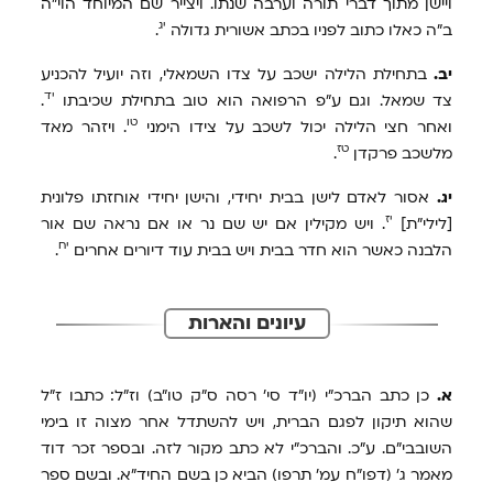
ויישן מתוך דברי תורה וערבה שנתו. ויצייר שם המיוחד הוי"ה
יג
ב"ה כאלו כתוב לפניו בכתב אשורית גדולה
.
יב.
בתחילת הלילה ישכב על צדו השמאלי, וזה יועיל להכניע
יד
צד שמאל. וגם ע"פ הרפואה הוא טוב בתחילת שכיבתו
.
טו
ואחר חצי הלילה יכול לשכב על צידו הימני
. ויזהר מאד
טז
מלשכב פרקדן
.
יג.
אסור לאדם לישן בבית יחידי, והישן יחידי אוחזתו פלונית
יז
[לילי"ת]
. ויש מקילין אם יש שם נר או אם נראה שם אור
יח
הלבנה כאשר הוא חדר בבית ויש בבית עוד דיורים אחרים
.
עיונים והארות
א.
כן כתב הברכ"י (יו"ד סי' רסה ס"ק טו"ב) וז"ל: כתבו ז"ל
שהוא תיקון לפגם הברית, ויש להשתדל אחר מצוה זו בימי
השובבי"ם. ע"כ. והברכ"י לא כתב מקור לזה. ובספר זכר דוד
מאמר ג' (דפו"ח עמ' תרפו) הביא כן בשם החיד"א. ובשם ספר