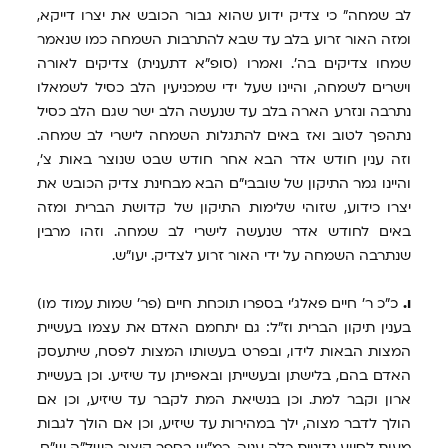
לב שמחה" כי צדיק ידוע שהוא גבור הכובש את יצרו דייקא,
ומזה האור זרוע בלב עד שבא להתרבות השמחה כמו שנאמר
שמחו צדיקים בה'. ואמרו (סופ"א דתענית) צדיקים לאורה
וישרים לשמחה, והיינו שעל ידי שמכניעין הלב כסיל לשמאלו
נתרבה ונזרע הארה בלב עד שנעשה הלב ישר שגם הלב כסיל
נתהפך לטוב ואז באים להתגלות השמחה לישרי לב שמחה.
וזה ענין חודש אדר הבא אחר חודש שבט שנוצר באות צ',
והיינו גמר התיקון של שובבי"ם הבא מבחינת צדיק הכובש את
יצרו כידוע, שזוהי שלימות התיקון של קדושת הברית ומזה
באים לחודש אדר שנעשה לישרי לב שמחה. וזהו מרבין
שנתרבה השמחה על ידי האור זרוע לצדיק. יעו"ש.
ו.
כ"כ ר' חיים פאלג'י בספרו תוכחת חיים (פר' שמות עמוד מו)
בענין תיקון הברית וז"ל: גם יתחמם האדם את עצמו בעשיית
המצות הבאות לידו, ובפרט בעשותו המצות לפסח, שיתעסק
האדם בהם, בלישתן ובעשייתן ובאפייתן עד שיזיע. וכן בעשיית
ארון וקבר למת. וכן בנשיאת המת לקבר עד שיזיע, וכן אם
הולך לדבר מצוה, ילך במהירות עד שיזיע, וכן אם הולך לגבות
מעות לסיוע נדוניית כלה עניה, כמ"ש בספר קיצור השל"ה ש"ם.