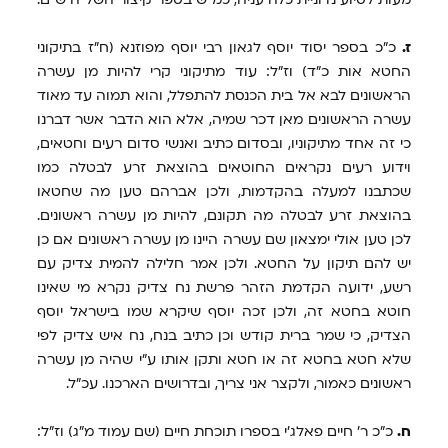
ז.
כ"כ בספר יסוד יוסף לגאון רבי יוסף מפוזנא (ח"ז בתיקוני
החטא אות כ"ד) וז"ל: עוד מתיקוני קרי להיות מן עשרה
הראשונים לבא אל בית הכנסת להתפלל, והוא תמוה עד מאוד
עשרה הראשונים מאן דכר שמיה, אלא הוא הדבר אשר דברנו
כי זה אחד מתיקוניו, ובסדום כתיב ואנשי סדום רעים וחטאים,
וידוע רעים נקראים החוטאים בהוצאת זרע לבטלה כמו
שכתבנו למעלה בהקדמות, ולכן אברהם טען מה שחטאו
בהוצאת זרע לבטלה מה תקונם, להיות מן עשרה ראשונים.
לכן טען אולי ימצאון שם עשרה היינו מן עשרה ראשונים אם כן
יש להם תיקון על החטא. ולכן אמר חלילה להמית צדיק עם
רשע, ידועה הקדמת הזהר פרשת נח צדיק נקרא מי שאינו
חוטא בחטא זה, ולכן זכה יוסף שיקרא שמו בישראל יוסף
הצדיק, כי שמר ברית קודש וכן כתיב בנח, נח איש צדיק לפי
שלא חטא בחטא זה או חטא ותקן אותו ע"י שהיה מן עשרה
ראשונים כאמור, ולקצר אני צריך, ובדרושים הארכנו. עכ"ל.
ח.
כ"כ ר' חיים פאלג'י בספרו תוכחת חיים (שם עמוד מ"ג) וז"ל: