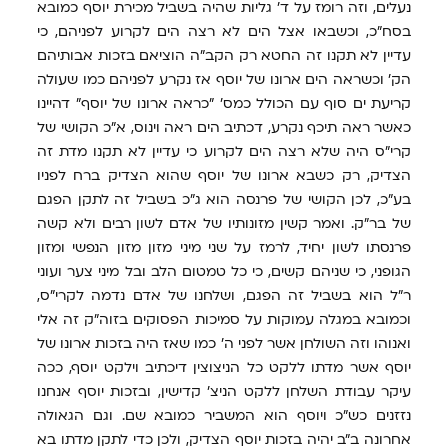
נעלים, וזה רומז על ד' גליות שהיה בשביל מכירת יוסף כמובא
בסח"כ, וכשבאו אצל הים לא רצה הים לקרוע לפניהם, כי
עדיין לא תקנו זה החטא רק הקב"ה הוציאם בזכות אבותיהם
הק' וכשראה הים ארונו של יוסף אז נקרע לפניהם כמו שעולה
קריעת ים סוף עם הכולל כמס' "כראה ארונו של יוסף" דהיינו
כאשר ראה תיכף נקרע, דכתיב הים ראה וינוס, א"כ הקושי של
קרי"ס היה שלא רצה הים לקרוע כי עדיין לא תקנו מדת זה
הצדיק, רק כשבא ארונו של יוסף שהוא הצדיק ברח לפניו
בע"כ, לכן הקושי של פרנסה הוא ג"כ בשביל זה לתקן הפגם
של בר"ק. ואמר קשין מזונותיו של אדם לשון רבים ולא קשה
פרנסתו לשון יחיד, לרמז על שני מיני מזון מזון הנפשי ומזון
הגופני, כי שניהם קשים, כי כל טמטום הלב ובל מיני צער ועוני
ר"ל הוא בשביל זה הפגם, ושלחנו של אדם נדמה לקרי"ס,
וכמובא במגלה עמוקות על סמיכות הפסוקים בזוה"ק זה אלי
ואנוהו וזה השולחן אשר לפני ה' כמו שאז היה בזכות ארונו של
יוסף אשר מדתו ללקט כל הניצוצין דיכתיב וילקט יוסף, ככה
עיקר עבודת השלחן ללקט הניצ' קדישין, ובזכות יוסף אנחנו
נזזנים כש"כ ויוסף הוא המשביר כמובא שם. וגם הגאולה
אחרונה ב"ב יהיה בזכות יוסף הצדיק, ולכן כדי לתקן מדתו בא