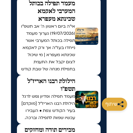
מעמד תפילה בכותל
המערבי לאקמא
שכינתא מעפרא
אי"ה ביום ראשון ה׳ אב תשפ״ו
(19/07/2026) נערוך מעמד
תפילה בכותל המערבי אשר
נייחדו בעז"ה אך ורק לאקמא
שכינתא מעפרא | מי שיכול
לצום יקבל את התענית
בתפילת מנחה של שבת קודש
הילולת רבנו האריז"ל
תשפ"ו
מעמד תפילה ופדיון נפש לרגל
הילולת רבנו האריז"ל [מוקדם]
שיתוף
בעיר הקודש צפת • העבירו
עכשיו שמות לתפילה וברכה.
מכירים תודה ומחזקים