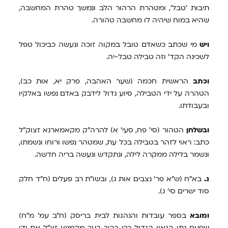
תיבות 'טבל', ומטהרת הרהור הלב ונמשך טהרת המחשבה,
שהיא במוח שיהיה לו מחשבה טהורה.
ויש
מי שכתב כשאדם טובל במקוה זוכה ונעשה כביכול טפל
לשכינה הקד' וזה טבילה טבל-יה.
וכתב
הראשית חכמה (שער האהבה, פרק יא, אות כב),
הטהרה על ידי הטבילה, סיוע גדול לידבק באדם נפשו באלקיו
ובעבודתו.
ובשלחן
הטהור (סי' פח, סעי' א) להרה"ק מקאמארנא זצוק"ל
כתב: ראוי לזהר בטבילה בכל עת, שמטהר נפשו ורוחו ונשמתו,
ונשמר בלילה ממקרה לילה, ונתקדש ונעשה בריה חדשה.
ג.
בא"ח (ש"א פר' נצבים אות ג), ובשו"ת רב פעלים (ח"ד חלק
סוד ישרים סי' ג).
ומובא
בספר עובדות והנהגות לבית בריסק (ח"ב עמ' מ"ח)
שפעם נתן הגאון הגדול רבי ברוך בער מקמניץ זצ"ל את ידו