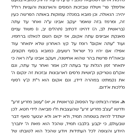
אלימלך פר' וישלח שבזכות המסים והארנונות והעניות רח"ל
יהיה: הגאולה. וכן מובא במגלה עמוקות באותה הפרשה כעין
זה, ומרמז בזה שאמר יעקב אבינו ע"ה ואחר עד עתה
(בראשית לב, ה) דהיינו דכתיב (תהלים יב, ו) משוד עניים
מאנקת אביונים עתה אקום, אז יקום השם לגאלנו ברחמיו.
ועוד "עתה אקום" רומז על קץ האחרון שלא יתאחר עוד
אפילו אם יהיו כל ישראל רשעים, כמובא בסוף תקונים,
ובאוה"ח פרשת בהר שהוא אחישנה, ויעקב אבינו ע"ה ראה כי
יתאחר זמן הגלות עד בעתה לכן אמר ואחר עד עתה, וגם
אקו"ם נוטריקון ק'ושיות מ'סים ו'ארובונות ובזכות זה ינקום ה'
את נקמתינו במהרה דידן, וגם אקום הוא ר"ת ק'ץ ו'סוף
מ'לכות א'דום.
ה.
אמרו רבותינו על הפסוק (בראשית א, יא) "עשב מזריע זרע"
ודרשו "עצ'ב מזריע זרע" שהעצבות ח"ו מביאה לידי חטא. לכן
ישתדל להיות בשמחה תמיד, ולא ידאג ולא יצטער מאף דבר
שבעולם, כי יקבע בלבבו תמיד, שהכל הוא מאת ה' יתברך
היודע והצופה לכל העתידות ויודע שהכל הוא לטובתו של