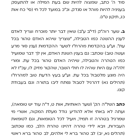
סוד ה' כתב, שמצוה להיות שם בעת המילה או להתעסק
בעניניה להיות מוהל או סנדק. וכ"כ במועד לכל חי (סי' כח אות
כג, תיקון ט"ו).
ב.
שער רוה"ק (די"ב ע"ב) שאין דבר יותר מוכרח וצריך לאדם
לענין ההשגה כמו הטבילה, "שצריך שיהא האדם טהור בכל
עת". וע"ע בהקדמת מהרח"ו לשער ההקדמות (ענין סור מרע
ועשה טוב) שכתב: גם בענין השגת האדם, אין לך דבר שמועיל
כמו הטהרה והטבילה, שיהיה האדם טהור בכל עת. ומורי
זלה"ה עם היות שהיה לו חולי השבר, שהקור מזיק לו, עכ"ז לא
היה מונע מלטבול בכל עת. וע"ע בעץ הדעת טוב למהרח"ו
(תהילים נא) דהרגיל לטבול נפתח ליבו בתורה וגם בעבודת
קונו.
כתב
השל"ה הק' (שער האותיות, אות ט, ד"ה עוד יש טומאה),
ועתה לא באתי אלא להודיע גודל מעלת המקוה, אשרי מי
שמרגיל בטהרה זו תמיד, ויועיל לכל הטומאות, וגם לטומאת
העבירות, ויבא לידי טהרה דהיינו טהרת הלב, כמו שכתוב
(תהלים נא, יב) לב טהור ברא לי אלהים, לב טהור ברא ראשי