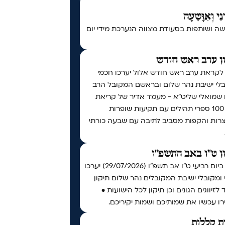
נִי וְאִוָּשֵעָה
ה ושותפות בסעודת מצווה הנערכת מידי יום
ן ערב ראש חודש
 לקראת ערב ראש חודש אלול יערכו חכמי
בלי ישיבת נהר שלום ובראשם המקובל הרב
ו שמואלי שליט״א - מעמד אדיר של קריאת
מעל 100 ספרי תהילים עם תקיעות שופרות
צרות והקפות מסביב לתיבה עם שבעה כורתי
ן ט"ו באב התשפ"ו
אי"ה ביום רביעי ט״ו אב תשפ״ו (29/07/2026) יערכו
ומקובלי ישיבת המקובלים נהר שלום תיקון
 לזיווגים הגונים וכן תיקון לכל הישועות •
ו עכשיו את שמותיכם ושמות יקיריכם.
ת קללות