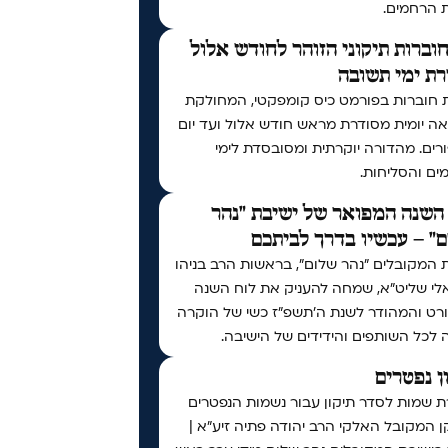
ת הרחמים.
וברות תיקוני הזוהר לחודש אלול
ת ימי תשובה
 חוברות בפורמט כיס קומפקטי, המחולקת
ה יומית מסודרת מראש חודש אלול ועד יום
רים. מהדורה יוקרתית ומסובסדת לימי
ים והסליחות.
השנה המפואר של ישיבת "נהר
" – עכשיו בדרך לביתכם
 המקובלים "נהר שלום", בראשות הרב בניהו
לי שליט"א, שמחה להעניק את לוח השנה
רט והמהודר לשנת ה'תשפ"ז כשי של הוקרה
 לכל השותפים והידידים של הישיבה.
ן נפטרים
ת שמות לסדר תיקון עבור נשמות הנפטרים
 המקובל האלקי הרב יהודה פתיה זיע"א |