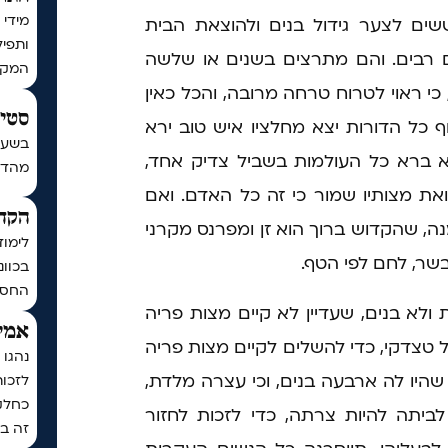
מידי 
ששים לצער גידול בנים ולהוצאת הבית
ותפיל
 רבים. והם מתרצים בשנים או שלשה
המקו
ו, כי ראוי לטרוח טרחה מרובה, והכל כאין
סטים
 כל הדורות יצא מחלציו איש טוב ירא
בשעה
וא ברא כל העולמות בשביל צדיק אחד,
מהדורת כ
ואת מצותיו שמור כי זה כל האדם. ואם
הקדש
ה, שהקדוש ברוך הוא זן ומפרנס מקרני
לימוד
בשר, לחם לפי הטף.
בכוונ
החסד
 ולא בנים, שעדיין לא קיים מצות פריה
אמיר
ל טצדקי, כדי להשלים לקיים מצות פריה
נהגו 
שהיו לה ארבעה בנים, וכי עצרה מלדת,
לזכו
כחלק
יתה להיות צרתה, כדי לזכות לחזור
זה בכ