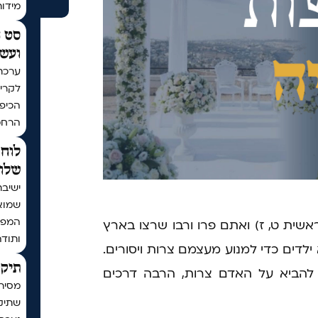
מידו
סט ח
ועשר
ערכת
לקריא
הכיפו
הרחמ
לוח 
שלום
ישיבת
שמוא
המפו
שית ט, ז) ואתם פרו ורבו שרצו בארץ
ותודה
ילדים כדי למנוע מעצמם צרות ויסורים.
תיקו
 להביא על האדם צרות, הרבה דרכים
מסיר
שתיקן