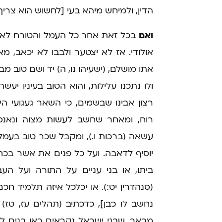
הדין, ולמיחש מיהא בעי [לחשוש הוא צריך]
ואם
בכל זאת אחר כל העמל והטורח לא זכ
אולודי. אז לא יצטער ולבבו לא יכאב, 
אתו מושלם, (ישעיהו נו, ה) יד ושם טוב מ
ולו נתכנו עלילות, והוא הטוב בעיניו יעש
רצון אבינו שבשמים, כי השאר געגועי היל
רוח, ומאחר שחשב לעשות מצוה ונאנס
עשאה (ברכות ו.), ומקבל שכר טוב בעמל
יוסיף לדאבה. ועל כל פנים את אשר בכחו
ביתו, או בני עניים על התורה ועל הע
(סנהדרין יט:). או יכלכל איזה תלמיד חכם 
נחשב לו כבן], כדכתיב (תהלים עז, טז)
מבאר, שבני ישראל נקראים כאן בנים ליע