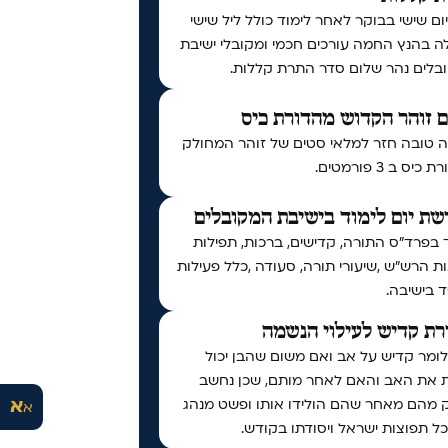
יום שישי בבוקר לאחר לימוד כולל ליל שישי
ה בהנץ החמה עורכים חכמי ומקובלי ישיבת
בלים נהר שלום סדר התרת קללות.
 זוהר הקדוש מהדורת כיס
 טובה חזר למלאי סטים של זוהר המחולק
יס ב 3 פורמטים.
ת יום לימוד בישיבת המקובלים
 בפרד"ס התורה, קדישים, ברכות, תפילות
ות הרש"ש ,שיעורי תורה, סעודה ,כלל פעילות
 בישיבה.
ת קדיש לעילוי הנשמה
לומר קדיש על אב ואם משום שהבן יכול
ת את האב והאם לאחר מותם, שכן נחשב
א
 מהם מאחר שהם הולידו אותו ופשט מנהג
א
ל תפוצות ישראל ויסודתו בקודש.