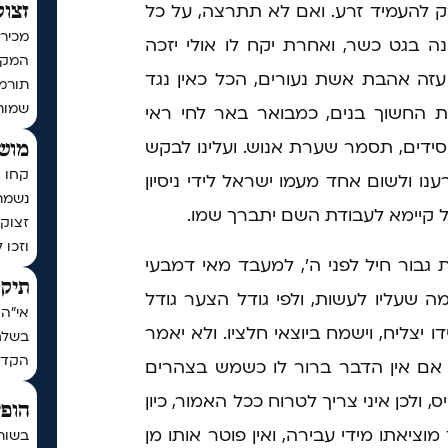
 רק להעמיד זרע. ואם לא תתרצה, על כל
זצוק
מכירי
נה בגט כשר, ואחרת יקח לו אולי יזכה
המקוב
י עזה אהבת אשת נעורים, הכל כאין נגד
שמות
 החשוך בנים, כמבואר באר לחי ראי
סידים, תסמר שערת אנוש. ועלינו לבקש
מושי
קחו ח
ענו ולשום אחד מעמו ישראל לידי ניסיון
נשמת
ל קיימא לעבודת השם יתברך שמו.
זצוק״
וזכו 
ות גבור חיל לפני ה', למעבד מאי דמבעי
תיקו
 שעליו לעשות, ולפי גודל הצער גודל
אי"ה 
ו יצליח, וישמח ביוצאי חלציו. ולא יאמר
בשלח,
הקדו
, אם אין הדבר ברור לו כשמש בצהרים
 ולכן איני צריך לטרוח ככל האמור, כיון
הופי
 מוציאתו מידי עבירה, ואין פוטר אותו מן
בשור