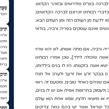
ם לברכה בש''ס ומדרשים ובזוהר הקדוש.
סְעָדֵ
ובדברי רבותינו זכרונם לברכה הקדושים,
הקדש
ו לדעת מן העולם הזה ומן העולם הבא.
ים ואינם עוסקים בפריה ורביה, בודאי
תיקו
אי"ה
ומקו
בניה
ה ורביה, אם מתה אשתו, לא יהא שרוי
ה שיכולה לילד], שכן אמרו רבותינו
וחצו
ברית
א אשה בזקנותו. היו לו בנים בילדותו,
, ו) בבקר זרע את זרעך ולערב אל תנח
תיקו
, ואם שניהם כאחד טובים. ומטעם זה ראוי
חכמי 
לעסוק בתרופות אפילו אם יש לו בנים,
מיוחד
העביר
או מיוצאי חלציו, ונפש אחת הוא עולם
 כל ישראל אשר יש בהם כמה צדיקים
התר