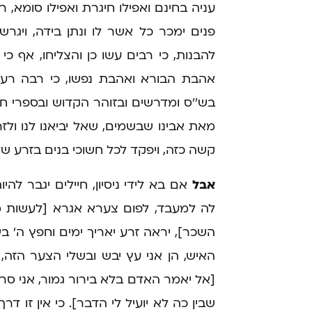
עניה בחינם ואפילו חיגרת ואפילו סומא,
פנים ימכר כל אשר לו ונתן בידה, ויגרש
להבנות, כי רבים עשו כן והצליחו, אף כ
אהבת הבורא ואהבת נפשו, כי רבה רעת
בש''ס ומדרשים ובזוהר הקדוש ובספרי ח
מאת אבינו שבשמים, שאל יביאנו לנו ולזר
קשה כזה, ויפקד לכל חשוכי בנים בזרע ש
אבל
אם בא לידי ניסיון, חיילים יגבר להי
לה למעבד, לפום צערא אגרא [לעשות מה
השכר], יראה זרע יאריך ימים וחפץ ה' ביד
האיש, הן אני עץ יבש ובשלי הצער הזה
[אל יאמר האדם בלא בירור גמור, אני סריס,
שבין כה לא יועיל לי הדבר]. כי אין זו דרך