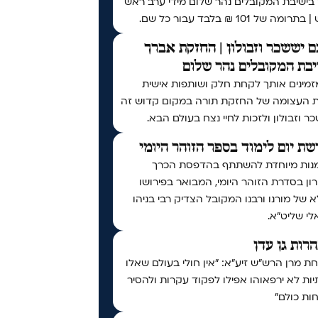
 בישיבת המקובלים נהר שלום מידי ערב ראש
ומה של 101 ₪ בלבד עבור כל שם.
 יששכר וזבולון | החזקת אברך
בת המקובלים נהר שלום
זמינים אותך לקחת חלק ושותפות אישית
ת העצומה של החזקת תורה במקום קדוש זה
ר וזבולון ולזכות לחיי נצח בעולם הבא.
ת יום לימוד בספר הזוהר היומי
נות מיוחדת להשתתף בהדפסת הכרך
ן בסדרת הזוהר היומי, המבואר בפירושו
 של מורנו ורבנו המקובל הצדיק רבי בניהו
י שליט״א.
נהרות גן עדן
 מרן הרש"ש זיע"א: "אין חולי בעולם שאלו
ות לא ירפאוהו אפילו לפקוד עקרות ולהסיר
ות כולם"