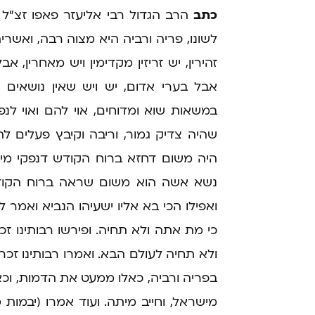
כתב
הרב הגדול רבי אליעזר פאפו זצ"ל ב
לשונו, פריה ורביה היא מצוה רבה, ואשר
זהירין, יש זריזין מקדימין ויש מאחרין, 
אבל בערי אדום, יש ויש שאין נושאים 
במשאות שוא ומדוחים, אוי להם ואוי לנפ
שהיה צדיק גמור, וריבה וקיבץ פעלים 
היה משום דחזא ברוח הקודש דנפקי מינ
נשא אשה הוא משום שראה ברוח הקודש 
ואפילו הכי בא אליו ישעיהו הנביא ואמר ל
כי מת אתה ולא תחיה. ופירשו רבותינו זכ
ולא תחיה לעולם הבא. ואמרו רבותינו זכר
בפריה ורביה, כאלו ממעט את הדמות, וכ
מישראל, וחייב מיתה. ועוד אמרו (יבמות