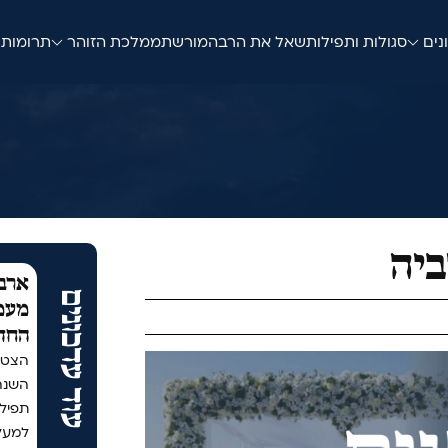
נים
סגולות ותפילות
שאל את הרב
המורשת
ממלכת הזוהר
תרומות
ביה
ארבע
עוד עדכונים
מעמד
החד
הצטר
תפיל