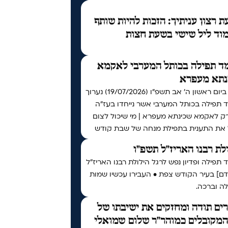
 רצון עניתיך: הזכות להיות שותף
וד ליל שישי בשעת חצות
ד תפילה בכותל המערבי לאקמא
נתא מעפרא
אי"ה ביום ראשון ה׳ אב תשפ״ו (19/07/2026) נערוך
 תפילה בכותל המערבי אשר נייחדו בעז"ה
רק לאקמא שכינתא מעפרא | מי שיכול לצום
 את התענית בתפילת מנחה של שבת קודש
לת רבנו האריז"ל תשפ"ו
תפילה ופדיון נפש לרגל הילולת רבנו האריז"ל
דם] בעיר הקודש צפת • העבירו עכשיו שמות
ה וברכה.
ים תודה ומחזקים את ישיבתו של
המקובלים כמוהר"ר שלום שמואלי