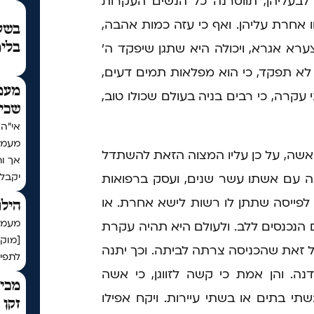
 לבעליהן, תווסרנה כל הנשים העקרות
 אחרת עליהן. ואף כי עזה כמות אהבה,
בשעת
א אגרא, ויכולה היא שתגן שיפקד ה'
בלימ
לא תפקד, כי הוא מפלאות תמים דעים,
מעמ
י עקרה, כי רבים בניה בעולם שכולו טוב,
שכי
מעמד
אשה, על כן עליו המצוה הזאת להשתדל
אך ו
יקבל
ה עם אשתו עשר שנים, ועסק ברפואות
ל לפייסה שתתן לו רשות לישא אחרת. או
הילו
מעמד 
 הנכנסים ללב. ולעולם היא תהיה עקרת
[מוק
על זאת שהכניסה צרתה לביתה. וכך יתנה
לתפיל
. והן אמת כי קשה לזווגן, כי אשה
מכיר
תי בתים או בשתי עיירות. ויקח אפילו
זקן 