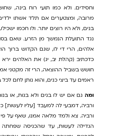
וחסידים. ולא כמו תועי רוח בינה, שחו
מרובה, ומצטערים אם תלד אשתו ילדים
בנים, ולא היו רוצים יותר. ולו חכמו ישכיל
נגד התועלת הנמשך מן הזרע. שאם בסוף
אלהים, הרי די לו, שגם הקדוש ברוך ה
כדכתיב (קהלת יב, יג) את האלהים ירא 
חושש בשביל ההוצאה, הרי זה מקטני אמנ
ראמים עד ביצי כנים, והוא נותן לחם לכל 
ומה
גם אם יש לו בנים ולא בנות, או בנות
ורביה, דמבעי לה למעבד [עליו לעשות] כ
ורביה. צא ולמד מלאה אמנו, שאף על פי 
הגדילה לעשות, עד שהכניסה שפחתה לב