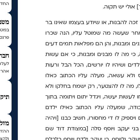
החדש 
 אולי יש תקוה.
ה להבנות, או שיודע בעצמו שאינו בר
מטב
במטב
מאחר שעשה מה שמוטל עליו, הנה שכרו
פרנסה
בנים ומבנות, והן הם מפלאות תמים דעים
ה, כי מה לו מבנים ומבנות, כי אם עשות
חברת
לעלו
דים ושיהיו לו יורשים, הכל הבל ורעות
אהרון
 ולא עשאה, מעלה עליו הכתוב כאלו
ו, מה לו להצטער, רק ישמח בחלקו ולא
 לעשות יעשה, ויגדל יתום ויתומה בתוך
תיקו
בודה, שמעלה עליו הכתוב כאילו ילדם
ויספיק לו די מחסורו, חשיב כבנו [ויהיה
מזל 
 בני יעקב ויוסף סלה [במצודת דוד שם
ההזדמ
קב וליוסף, כי יעקב ילדם ויוסף כלכלם
ולהצל