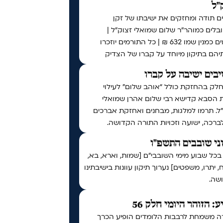
"ל
ם תודה ומחזקים את ישיבתו של זקן
לים כמוהר"ר שלום שמואלי זצוק"ל |
תורמים כמנין שמו 632 ₪ | כל התורמים יוזכרו
יהם בתיקון מיוחד על קברו של הצדיק
בים ישיבה על קברו
לק בהחזקת כולל “אוהב שלום” לעילוי
 הסבא קדישא רבי שלום אהרן שמואלי
ל. תרמו למלגות, מבחנים ואחזקת אברכים
לברכה, ישועה וזכויות התורה הקדושה.
ני שובבים התשפ"ו
בכל שבוע מימי השובבי"ם [שמות, וארא, בא,
 יתרו, משפטים] נערוך תיקון עוונות בישיבתינו
שה.
ע: הזוהר היומי חלק 56
ה משמחת לרבבות הלומדים הופיע הכרך