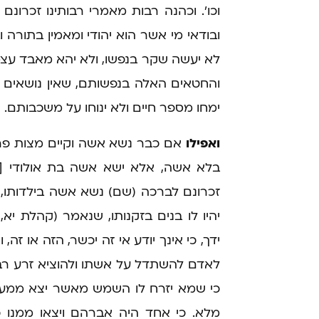
וכו'. וכהנה רבות מאמרי רבותינו זכרונ
ובודאי מי אשר הוא יהודי ומאמין בתורה 
לא יעשה שקר בנפשו, ולא יהא מאבד עצמ
והחטאים האלה בנפשותם, שאין נושאים נש
ימחו מספר חיים ולא ינוחו על משכבותם.
ואפילו
אם כבר נשא אשה וקיים מצות פרי
בלא אשה, אלא ישא אשה בת אולודי [אש
זכרונם לברכה (שם) נשא אשה בילדותו, יש
יהיו לו בנים בזקנותו, שנאמר (קהלת יא
ידך, כי אינך יודע אי זה יכשר, הזה או זה
לאדם להשתדל על אשתו ולהוציא זרע רב ו
כי שמא יזרח לו השמש מאשר יצא ממעיו 
מלא. כי אחד היה אברהם ויצאו ממנו