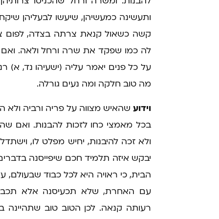
להבנות. ומשרה ורחל שהכניסו צרותיהן
ותעשינה כמעשיהן, שיעשו לבעליהן שיקחו
קשה כשאול קנאת צרתה בצדה, לפום צער
לה כמו שפקד את שרה ורחל ולאה. ואם 
על כל פנים יאמר עליה (ישעיהו נד, א) רנ
מה טוב חלקה ומה נעים גורלה.
וידוע
שהאיש מצווה על פריה ורביה ולא ה
בכל מאמצי כחו לזכות להבנות. ואם שה
ולא זכה להיבנות, יחיש מפלט לו, וישתד
יבקש איזה תלמיד חכם שיפייסנה בדברים
הבית, כי ראויה היא לכל כבוד שבעולם, 
עם האחרת, שלא תכעיסנה אלא תכבדנה
רעותה קנאה. לכן הטוב טוב שתהיינה בש