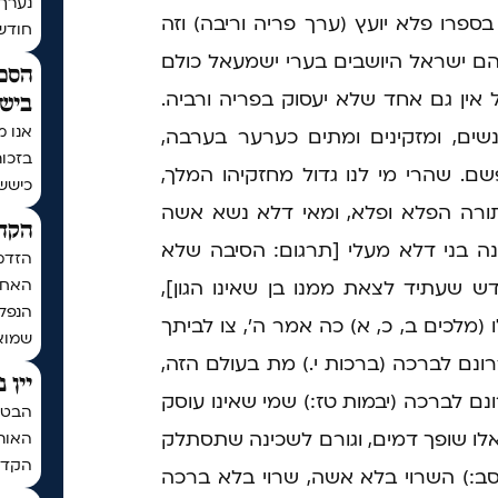
נערך
ספרו פלא יועץ (ערך פריה וריבה) וזה
חודש | בתר
יהם ישראל היושבים בערי ישמעאל כולם
הסכם
אבל אין גם אחד שלא יעסוק בפריה ורביה.
בישי
אנו מ
נשים, ומזקינים ומתים כערער בערבה,
בזכו
שם. שהרי מי לנו גדול מחזקיהו המלך,
כיששכ
לתורה הפלא ופלא, ומאי דלא נשא אשה
הקדש
ה בני דלא מעלי [תרגום: הסיבה שלא
הזדמ
האחרו
שעתיד לצאת ממנו בן שאינו הגון],
הנפלא
ו (מלכים ב, כ, א) כה אמר ה', צו לביתך
שמואל
רונם לברכה (ברכות י.) מת בעולם הזה,
יין 
ונם לברכה (יבמות טז:) שמי שאינו עוסק
הבטחת
אלו שופך דמים, וגורם לשכינה שתסתלק
האותי
הקדח
 סב:) השרוי בלא אשה, שרוי בלא ברכה