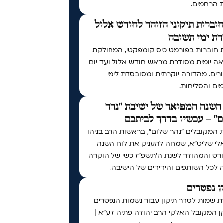
ת הרחמים.
וברות תיקוני הזוהר לחודש אלול
ת ימי תשובה
 חוברות בפורמט כיס קומפקטי, המחולקת
ה יומית מסודרת מראש חודש אלול ועד יום
רים. מהדורה יוקרתית ומסובסדת לימי
ים והסליחות.
השנה המפואר של ישיבת "נהר
" – עכשיו בדרך לביתכם
 המקובלים "נהר שלום", בראשות הרב בניהו
לי שליט"א, שמחה להעניק את לוח השנה
רט והמהודר לשנת ה'תשפ"ז כשי של הוקרה
 לכל השותפים והידידים של הישיבה.
ן נפטרים
ת שמות לסדר תיקון עבור נשמות הנפטרים
 המקובל האלקי הרב יהודה פתיה זיע"א |