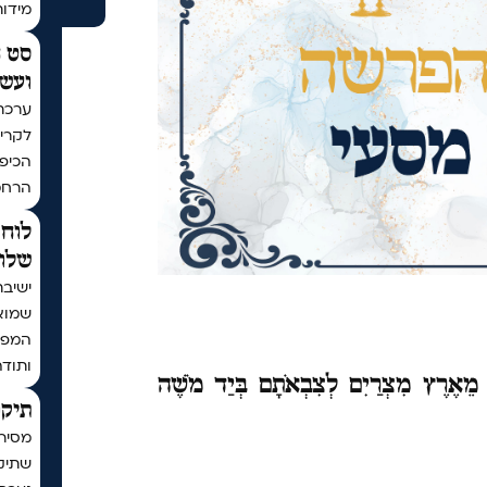
מידו
סט ח
ועשר
ערכת
לקריא
הכיפו
הרחמ
לוח 
שלום
ישיבת
שמוא
המפו
ותודה
 מֵאֶרֶץ מִצְרַיִם לְצִבְאֹתָם בְּיַד מֹשֶׁה
תיקו
מסיר
שתיקן