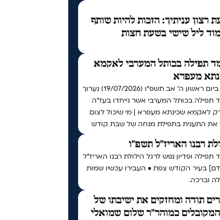
 רצון עניתיך: הזכות להיות שותף
וד ליל שישי בשעת חצות
ד תפילה בכותל המערבי לאקמא
נתא מעפרא
אי"ה ביום ראשון ה׳ אב תשפ״ו (19/07/2026) נערוך
 תפילה בכותל המערבי אשר נייחדו בעז"ה
רק לאקמא שכינתא מעפרא | מי שיכול לצום
 את התענית בתפילת מנחה של שבת קודש
לת רבנו האריז"ל תשפ"ו
תפילה ופדיון נפש לרגל הילולת רבנו האריז"ל
דם] בעיר הקודש צפת • העבירו עכשיו שמות
ה וברכה.
ים תודה ומחזקים את ישיבתו של
המקובלים כמוהר"ר שלום שמואלי