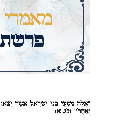
"אֵלֶּה
מַסְעֵי בְנֵי יִשְׂרָאֵל אֲשֶׁר יָצְאוּ
וְאַהֲרֹן" (לג, א)