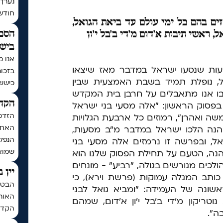
נערך
חודש | בתר
ם בהם כל ימי עולם עד ביאת הגואל,
הסכם
, ראשי תיבות א'דום מ'די ב'בל י'ון
בישי
אנו מ
ות שנסעו ישראל במדבר מאז שיצאו
בזכו
ל, נופלת תמיד בשבת האמצעית שבין
כיששכ
ו אנו מתאבלים על חרבן בית המקדש
הקדש
 בפסוק הראשון: "אלה מסעי בני ישראל
הזדמ
ה ואהרן", רמוזים כל ארבעת הגלויות
האחרו
"והנה הלכו ישראל במדבר מ"ב מסעות,
הנפלא
אל, ובפרשה זו נרמזים אלה מסעי בני
שמואל
 והנה, הטעם על תחילת הפסוק שלנו הוא
ולכים מגורשים בגולה, "רביע" - מונחים
יין 
 כותב המגלה עמוקות (פרשת וירא), כי
הבטחת
שונה של העמידה: "ומביא גואל לבני
האותי
טריקון מ'די ב'בל י'ון א'דום, שמהם
הקדח
ה".