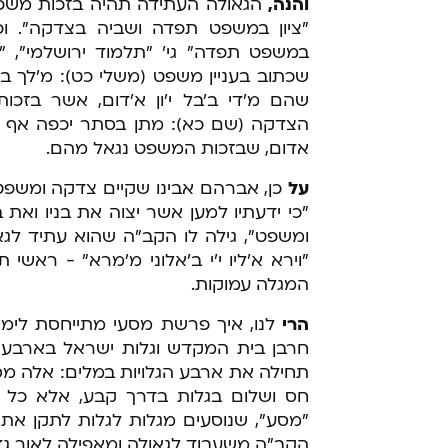
והנה,
הגאולה העתידה תהיה בזכות משפט
"ציון במשפט תפדה ושביה בצדקה". ופיר
במשפט תפדה" גי' "תלמוד ירושלמי", "ו
שכתוב בעניין משפט (משלי כט): מ'לך ב
שהם מ'די ב'בל י'ון א'דום, אשר בזכו
הצדקה (שם כא): מתן בסתר יכפה אף - 
אדום, שבזכות המשפט נגאל מהם.
על
כן, אברהם אבינו שקיים צדקה ומשפט,
"כי ידעתיו למען אשר יצוה את בניו ואת
ומשפט", גילה לו הקב"ה שהוא עתיד לגאו
"וירא א'ליו י'י ב'אלוני מ'מרא" - ראשי ת
המגלה עמוקות.
הרי
לנו, איך פרשת מסעי מתייחסת לימי
חרבן בית המקדש וגלות ישראל בארבע ג
תחילה את ארבע הגלויות במלים: אלה מסע
חס ושלום בגלות בדרך קבע, אלא כל ה
"מסע", שנוסעים מגלות לגלות לתקן את א
הקב"ה משעבוד לגאולה ומאפילה לאור גדו