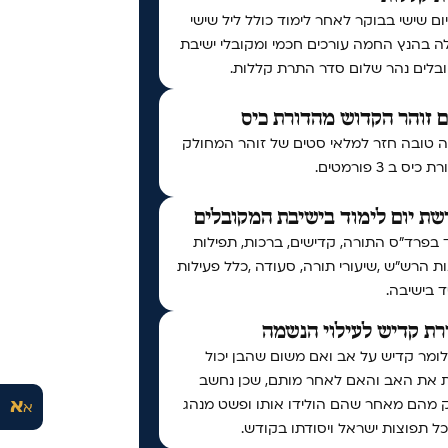
יום שישי בבוקר לאחר לימוד כולל ליל שישי
ה בהנץ החמה עורכים חכמי ומקובלי ישיבת
בלים נהר שלום סדר התרת קללות.
 זוהר הקדוש מהדורת כיס
 טובה חזר למלאי סטים של זוהר המחולק
יס ב 3 פורמטים.
ת יום לימוד בישיבת המקובלים
 בפרד"ס התורה, קדישים, ברכות, תפילות
ות הרש"ש ,שיעורי תורה, סעודה ,כלל פעילות
 בישיבה.
ת קדיש לעילוי הנשמה
לומר קדיש על אב ואם משום שהבן יכול
ת את האב והאם לאחר מותם, שכן נחשב
א
 מהם מאחר שהם הולידו אותו ופשט מנהג
א
ל תפוצות ישראל ויסודתו בקודש.