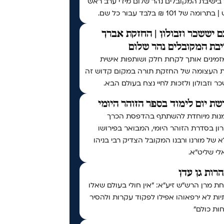
 בישיבת המקובלים נהר שלום מידי ערב ראש
ומה של 101 ₪ בלבד עבור כל שם.
 יששכר וזבולון | החזקת אברך
בת המקובלים נהר שלום
זמינים אותך לקחת חלק ושותפות אישית
ת העצומה של החזקת תורה במקום קדוש זה
ר וזבולון ולזכות לחיי נצח בעולם הבא.
ת יום לימוד בספר הזוהר היומי
נות מיוחדת להשתתף בהדפסת הכרך
ן בסדרת הזוהר היומי, המבואר בפירושו
 של מורנו ורבנו המקובל הצדיק רבי בניהו
י שליט״א.
נהרות גן עדן
 מרן הרש"ש זיע"א: "אין חולי בעולם שאלו
ות לא ירפאוהו אפילו לפקוד עקרות ולהסיר
ות כולם"