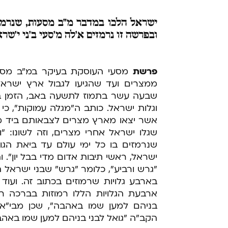
ישראל
הלכו במדבר מ"ב מסעות, שנרמזי
ובפרשה זו נרמזים א'לה מ'סעי ב'ני י'שראל
פרשת
מסעי העוסקת בעיקר במ"ב מסע
ממצרים ועד שהגיעו לגבול ארץ ישרא
שבעה עשר בתמוז לתשעה באב, הזמן ב
וגלות ישראל. כותב ה"מגלה עמוקות", כי
אשר יצאו מארץ מצרים לצבאותם ביד מש
שגלו ישראל אחרי מצרים, וזה לשונו: 
שנרמזים בו כל ימי עולם עד ביאת הגו
ישראל, ראשי תיבות אדום מדי בבל יון".
"גרש ורביע", כלומר "גרש" שבני ישראל ה
בארבע גלויות שרמוזים בכתוב זה. ועוד
ארבעת הגלויות הללו רמוזות בברכה רא
בניהם למען שמו באהבה", שכן מבי"א נו
הקב"ה "גואל לבני בניהם למען שמו באהב