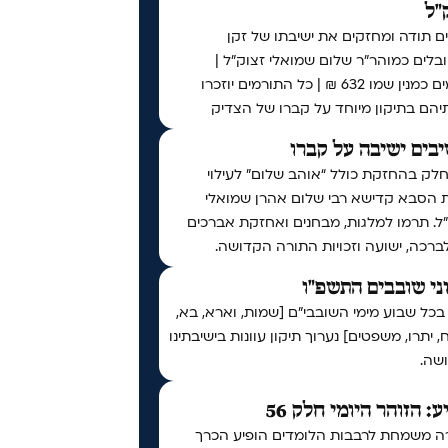
"ל
ם תודה ומחזקים את ישיבתו של זקן
לים כמוהר"ר שלום שמואלי זצוק"ל |
תורמים כמנין שמו 632 ₪ | כל התורמים יוזכרו
יהם בתיקון מיוחד על קברו של הצדיק
בים ישיבה על קברו
לק בהחזקת כולל “אוהב שלום” לעילוי
 הסבא קדישא רבי שלום אהרן שמואלי
ל. תרמו למלגות, מבחנים ואחזקת אברכים
לברכה, ישועה וזכויות התורה הקדושה.
ני שובבים התשפ"ו
בכל שבוע מימי השובבי"ם [שמות, וארא, בא,
 יתרו, משפטים] נערוך תיקון עוונות בישיבתינו
שה.
ע: הזוהר היומי חלק 56
ה משמחת לרבבות הלומדים הופיע הכרך