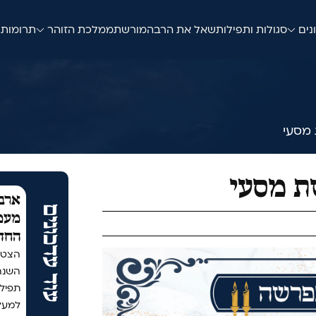
נים
סגולות ותפילות
שאל את הרב
המורשת
ממלכת הזוהר
תרומות
מסעי
 מסעי
ארבע
עוד עדכונים
מעמד
החד
הצטר
תפיל