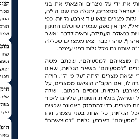
ותי את ידי על מצרים והוצאתי את בני
זצוק
 ישראל ממצרים, יתגלה כח שם הוי"ה,
מכירי
ת מצרים יבואו עוד ארבע גלויות, כפי
המקוב
אל", אך אין ספק שבעת שיושלם התיקון
ויות בגאולה העתידה, וראיה לדבר "אשר
שמות
הרן", שהרי כבר יצאו ממצרים שכללה
מושי
ב"ה אותנו גם מכל גלות בפני עצמה.
קחו ח
ת מוצאיהם למסעיהם", שכתב משה
נשמת
ים "למסעיהם" בשאר הגלויות, שאינו
זצוק״
יציאת מצרים היתה "על פי ה'", הוי"ה
וזכו 
ה לו, ואם הקב"ה הוציאנו ממצרים, על
תיקו
בע הגלויות. ומסיים הכתוב: "ואלה
אי"ה 
שראל, בגלויות השונות, עליהם לזכור
בשלח,
ות מצרים, כדי להתחזק באמונה שכשם
הקדו
כל הגלויות, כל אחת בפני עצמה, וזהו
ר "מסעיהם" בארבע גלויות "למוצאיהם"
הופי
בשור