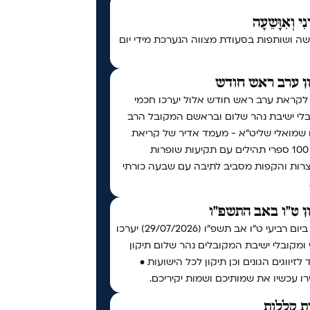
נִי וְאִוָּשֵעָה
ה ושותפות בסעודת מצווה הנערכת מידי יום
ן ערב ראש חודש
 לקראת ערב ראש חודש אלול יערכו חכמי
בלי ישיבת נהר שלום ובראשם המקובל הרב
ו שמואלי שליט״א - מעמד אדיר של קריאת
מעל 100 ספרי תהילים עם תקיעות שופרות
צרות והקפות מסביב לתיבה עם שבעה כורתי
ן ט"ו באב התשפ"ו
אי"ה ביום רביעי ט״ו אב תשפ״ו (29/07/2026) יערכו
ומקובלי ישיבת המקובלים נהר שלום תיקון
 לזיווגים הגונים וכן תיקון לכל הישועות •
ו עכשיו את שמותיכם ושמות יקיריכם.
ת קללות