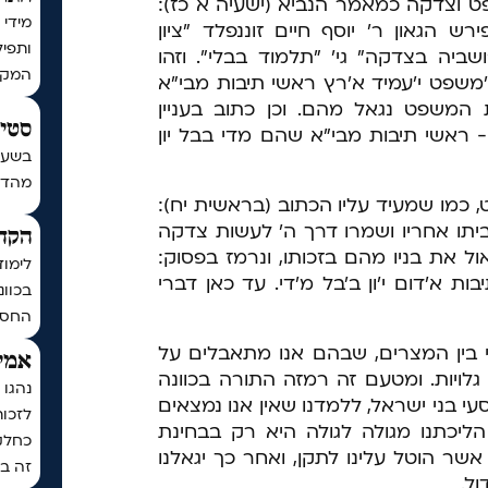
 וצדקה כמאמר הנביא (ישעיה א כז):
מידי 
ש הגאון ר' יוסף חיים זוננפלד "ציון
ותפיל
שביה בצדקה" גי' "תלמוד בבלי". וזהו
המקו
'משפט י'עמיד א'רץ ראשי תיבות מבי"א
ת המשפט נגאל מהם. וכן כתוב בעניין
סטים
ראשי תיבות מבי"א שהם מדי בבל יון
בשעה
מהדורת כ
 כמו שמעיד עליו הכתוב (בראשית יח):
 ביתו אחריו ושמרו דרך ה' לעשות צדקה
הקדש
ל את בניו מהם בזכותו, ונרמז בפסוק:
לימוד
יבות א'דום י'ון ב'בל מ'די. עד כאן דברי
בכוונ
החסד
 בין המצרים, שבהם אנו מתאבלים על
אמיר
לויות. ומטעם זה רמזה התורה בכוונה
נהגו 
י בני ישראל, ללמדנו שאין אנו נמצאים
לזכו
ליכתנו מגולה לגולה היא רק בבחינת
כחלק
שר הוטל עלינו לתקן, ואחר כך יגאלנו
זה בכ
ל.