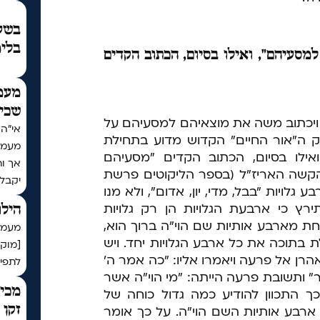
בשעת
בלימ
סעיהם", ואילו בסיום, הכתוב הקדים
מעמ
שכי
. ויכתוב משה את מוצאיהם למסעיהם על
ק ה"אור החיים" הקדוש מדוע בתחילת
מעמד
אילו בסיום, הכתוב הקדים "מסעיהם
אך ו
הקשה האריז"ל (בספר הליקוטים פרשת
יקבל
גלויות "בבל, מדי, יון, אדום", ולא מנו
ירץ כי ארבעת הגלויות הן רק גלויות
הילו
ת מארבע אותיות שם הוי"ה ברוך הוא,
מעמד 
 בתוכה את כל ארבע הגלויות יחד. ויש
[מוק
רן אל פרעה ויאמרו אליו: "כה אמר ה'
לתפיל
ר" ותשובת פרעה הייתה: "מי הוי"ה אשר
מכיר
כך התכוון להודיע כמה גדול כוחה של
זקן 
רבע אותיות השם הוי"ה. על כך אומר