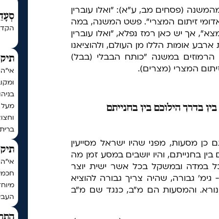
שנה (פסחים מב, ע"א): "ואלו עוברין
סְעָדֵ
דומי זיתום המצרי". פשט המשנה, במה
הקדש
א", אך יש כאן רמז נפלא, "ואלו עוברין
רבע אומות הללו מן העולם, ולהוציאנו
; הרמוזים במשנה "כותח הבבלי (בבל)
תיקו
יתום המצרי (מצרים).
אי"ה
ומקו
בניה
ין בדרך הילוכם בין בחנייתם
וחצו
ברית
ם כן מסעות, מפני שהיו ישראל מסייעין
תיקו
בין בחנייתם, והיו יושבים במסע זמן מה
כל במדה ובמשקל בכל אשר ישית יוצר
חכמי 
גימ' גבורה, שהיה צריך גבורה להוציא
מיוחד
נורא. והמסעות הם מ"ב, כנגד שם מ"ב
העביר
התר