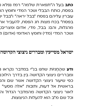
כתב
בעל ה"תפארת שלמה" רמז נפלא מהמ
בפסח, כותח הבבלי ושכר המדי וחומץ הא
עוברין עליהם בפסח "בבל יראה" ו"בבל ימצ
בפסח" בכח מצות חג הפסח, להעביר את א
מהגלות, והם: בבל, מדי, אדום ומצרים
ושכר המדי (מדי) וחומץ האדומי (אדום) וז
ישראל
מסייעין ומבררים ניצוצי הקדושה ב
ודע
שהַחַניוֹת שחנו בנ"י במדבר נקראו ג
ומבררים ניצוצי הקדושה בין בדרך הילוכם 
כפי שיעור ניצוצי הקדושה אשר שם וה
בראשית אל דעות, ותיבות "אלה מסעי" - 
לאור ניצוצי הקדושה מהמדבר הגדול וה
וכל שם מ"ב הוא להעלות הניצוצות.