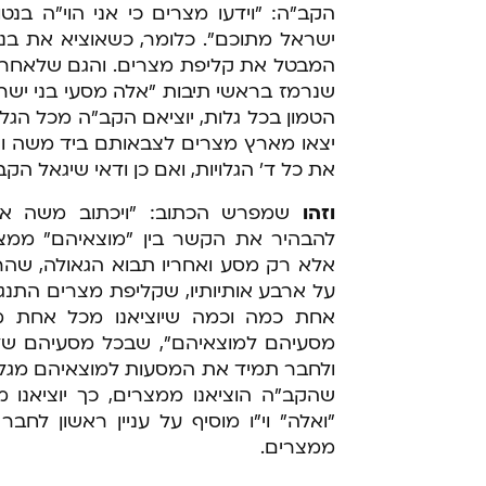
הקב"ה: "וידעו מצרים כי אני הוי"ה בנט
ישראל מתוכם". כלומר, כשאוציא את בני
המבטל את קליפת מצרים. והגם שלאחר גלו
שנרמז בראשי תיבות "אלה מסעי בני ישר
הטמון בכל גלות, יוציאם הקב"ה מכל הגל
יצאו מארץ מצרים לצבאותם ביד משה וא
את כל ד' הגלויות, ואם כן ודאי שיגאל הק
וזהו
שמפרש הכתוב: "ויכתוב משה א
להבהיר את הקשר בין "מוצאיהם" ממצר
אלא רק מסע ואחריו תבוא הגאולה, שהרי 
על ארבע אותיותיו, שקליפת מצרים התנגד
אחת כמה וכמה שיוציאנו מכל אחת מאר
מסעיהם למוצאיהם", שבכל מסעיהם של י
ולחבר תמיד את המסעות למוצאיהם מגל
שהקב"ה הוציאנו ממצרים, כך יוציאנו מ
"ואלה" וי"ו מוסיף על עניין ראשון לחב
ממצרים.