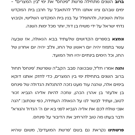
ברוב
השנים מתחילה פרשת "פינחס" את ימי "בין המצרים" -
ימים שבהם ציוו אותנו חז"ל להתאבל על חרבן בית המקדש
וגלות השכינה, ולהתפלל על בנין בית המקדש השלישי, וקיבוץ
נדחי ישראל על ידי משיח בן דוד, יותר מכל ימות השנה.
ונמצא
בספרים הקדושים שלעתיד בבא הגאולה, אז שבעה
עשר בתמוז יהיה יום ראשון של החג, ות"ב יהיה יום אחרון של
החג, וכל הימים בינתיים יהיו חול המועד.
והנה
אמרו חז"ל, שבכוונה סבב הקב"ה שפרשת 'פינחס' תחול
ברוב השנים בתחילת ימי בין המצרים, כדי לחזק אותנו דוקא
בימים אלה, שהנה עוד מעט נזכה להתגלות הגדולה של פינחס
בן אלעזר בן אהרן הכהן, שזכה להיות אליהו הנביא זכור
לטוב, ועתיד לבשר לנו על הגאולה העתידה, כפי שכתוב: "הנה
אנכי שולח לכם את אליה הנביא לפני בא יום ה' הגדול והנורא"
ודבר בעתו מה טוב להרחיב את הדיבור על פינחס.
פרשתינו
נקראת גם בשם 'פרשת המועדים', משום שהיא