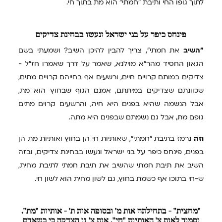
לתוך גופו החי ותיבת "חמתי" הוא מת בתוך חי.
פינחס
כיפר על בני ישראל ונעשו בבחינת צדיקים
"השיב
את חמתי", צריך להבין להיכן השיב? ושמעתי בשם
הגאון החסיד מהר"א מוילנא, שאמר על דרך שאמרו חז"ל -
צדיקים במותם קרויים חיים, ורשעים אף בחייהם קרויים מתים,
שכוונתם שצדיקים במיתתם, אמנם הגוף שבחוץ הוא מת,
אבל הנשמה שהיא בפנים היא חיה, והרשעים קרוים מתים
גופם מת, אבל גם נשמתם שבפנים היא מתה.
וזה
נרמז בתיבת "חמתי", שאותיות חי הן בחוץ ואותיות מת הן
בפנים, פינחס כיפר על בני ישראל ונעשו בבחינת צדיקים, ובזה
השיב את תיבת חמתי שהשיב את תיבת חמתי לתיבת מחית,
ש-חי בתוכו אף כשמת בחוץ, גם לשון מחית הוא לשון חי.
"מחצית"
- בתחילתה אות מ' ובסופה אות ת' - אותיות "מת".
וסמוך לאות צ' האותיות "חי", אות צ' זו הצדקה כי כשאדם