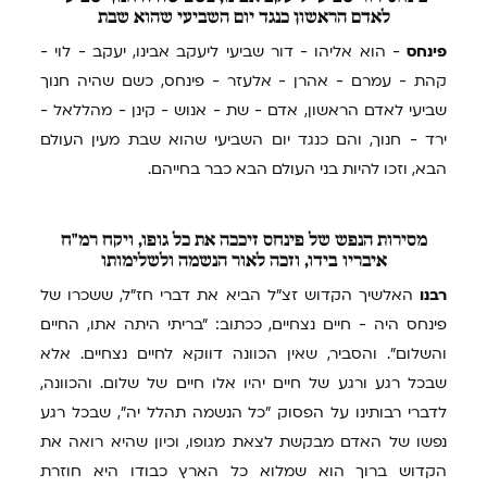
לאדם הראשון כנגד יום השביעי שהוא שבת
פינחס
- הוא אליהו - דור שביעי ליעקב אבינו, יעקב - לוי -
קהת - עמרם - אהרן - אלעזר - פינחס, כשם שהיה חנוך
שביעי לאדם הראשון, אדם - שת - אנוש - קינן - מהללאל -
ירד - חנוך, והם כנגד יום השביעי שהוא שבת מעין העולם
הבא, וזכו להיות בני העולם הבא כבר בחייהם.
מסירות
הנפש של פינחס זיככה את כל גופו, ויקח רמ"ח
איבריו בידו, וזכה לאור הנשמה ולשלימותו
רבנו
האלשיך הקדוש זצ"ל הביא את דברי חז"ל, ששכרו של
פינחס היה - חיים נצחיים, ככתוב: "בריתי היתה אתו, החיים
והשלום". והסביר, שאין הכוונה דווקא לחיים נצחיים. אלא
שבכל רגע ורגע של חיים יהיו אלו חיים של שלום. והכוונה,
לדברי רבותינו על הפסוק "כל הנשמה תהלל יה", שבכל רגע
נפשו של האדם מבקשת לצאת מגופו, וכיון שהיא רואה את
הקדוש ברוך הוא שמלוא כל הארץ כבודו היא חוזרת