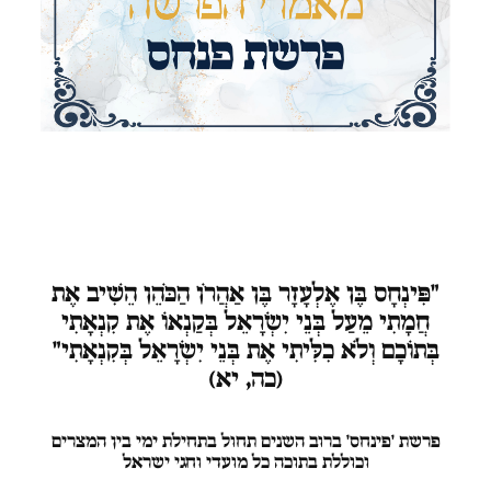
"פִּינְחָס
בֶּן אֶלְעָזָר בֶּן אַהֲרֹן הַכֹּהֵן הֵשִׁיב אֶת
חֲמָתִי מֵעַל בְּנֵי יִשְׂרָאֵל בְּקַנְאוֹ אֶת קִנְאָתִי
בְּתוֹכָם וְלֹא כִלִּיתִי אֶת בְּנֵי יִשְׂרָאֵל בְּקִנְאָתִי"
(כה, יא)
פרשת
'פינחס' ברוב השנים תחול בתחילת ימי בין המצרים
וכוללת בתוכה כל מועדי וחגי ישראל