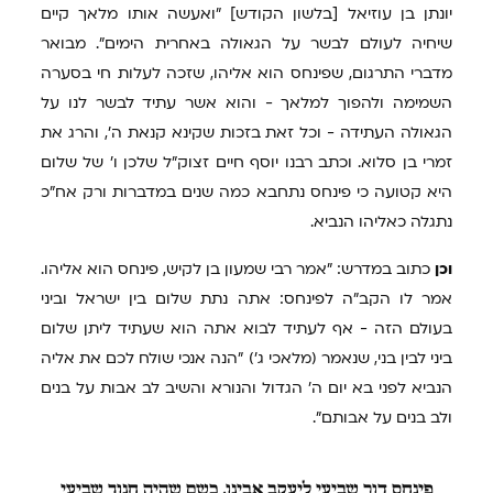
יונתן בן עוזיאל [בלשון הקודש] "ואעשה אותו מלאך קיים
שיחיה לעולם לבשר על הגאולה באחרית הימים". מבואר
מדברי התרגום, שפינחס הוא אליהו, שזכה לעלות חי בסערה
השמימה ולהפוך למלאך - והוא אשר עתיד לבשר לנו על
הגאולה העתידה - וכל זאת בזכות שקינא קנאת ה', והרג את
זמרי בן סלוא. וכתב רבנו יוסף חיים זצוק"ל שלכן ו' של שלום
היא קטועה כי פינחס נתחבא כמה שנים במדברות ורק אח"כ
נתגלה כאליהו הנביא.
וכן
כתוב במדרש: "אמר רבי שמעון בן לקיש, פינחס הוא אליהו.
אמר לו הקב"ה לפינחס: אתה נתת שלום בין ישראל וביני
בעולם הזה - אף לעתיד לבוא אתה הוא שעתיד ליתן שלום
ביני לבין בני, שנאמר (מלאכי ג') "הנה אנכי שולח לכם את אליה
הנביא לפני בא יום ה' הגדול והנורא והשיב לב אבות על בנים
ולב בנים על אבותם".
פינחס
דור שביעי ליעקב אבינו, כשם שהיה חנוך שביעי