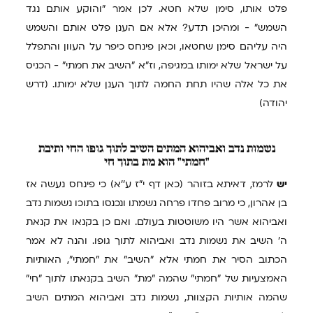
פלט אותו, סימן שלא חטא. לכן אמר "והוקע אותם נגד
השמש" - ומהיכן תדע? אלא אם הענן פלט אותם והשמש
היה עליהם סימן שחטאו, וכאן פינחס כיפר על העוון והתפלל
על ישראל שלא ימותו במגיפה, וז"א "השיב את חמתי" - הכניס
את כל אלה שהיו תחת החמה לתוך הענן שלא ימותו. (דרש
יהודה)
נשמות
נדב ואביהוא המתים השיב לתוך גופו החי ותיבת
"חמתי" הוא מת בתוך חי
יש
לרמז, דאיתא בזוהר (כאן דף י"ז ע''א) כי פינחס נעשה אז
בן אהרון, כי מרוב פחדו פרחה נשמתו ונכנסו בתוכו נשמות נדב
ואביהוא אשר היו משוטטות בעולם. ואם כן בקנאו את קנאת
ה' השיב את נשמות נדב ואביהוא לתוך גופו. והנה לא אמר
הכתוב הסיר את חמתי אלא "השיב" את "חמתי", האותיות
האמצעיות של "חמתי" שהמה "מת" השיב בקנאתו לתוך "חי"
שהמה אותיות הקצוות, נשמות נדב ואביהוא המתים השיב