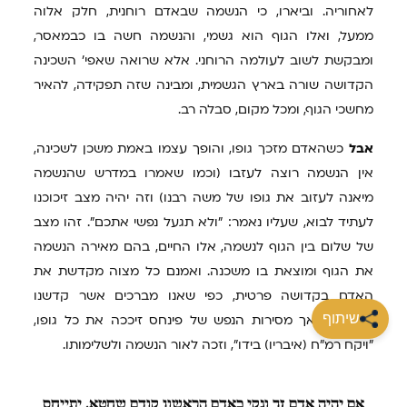
לאחוריה. וביארו, כי הנשמה שבאדם רוחנית, חלק אלוה
ממעל, ואלו הגוף הוא גשמי, והנשמה חשה בו כבמאסר,
ומבקשת לשוב לעולמה הרוחני. אלא שרואה שאפי' השכינה
הקדושה שורה בארץ הגשמית, ומבינה שזה תפקידה, להאיר
מחשכי הגוף, ומכל מקום, סבלה רב.
אבל
כשהאדם מזכך גופו, והופך עצמו באמת משכן לשכינה,
אין הנשמה רוצה לעזבו (וכמו שאמרו במדרש שהנשמה
מיאנה לעזוב את גופו של משה רבנו) וזה יהיה מצב זיכוכנו
לעתיד לבוא, שעליו נאמר: "ולא תגעל נפשי אתכם". זהו מצב
של שלום בין הגוף לנשמה, אלו החיים, בהם מאירה הנשמה
את הגוף ומוצאת בו משכנה. ואמנם כל מצוה מקדשת את
האדם בקדושה פרטית, כפי שאנו מברכים אשר קדשנו
שיתוף
במצוותיו, אך מסירות הנפש של פינחס זיככה את כל גופו,
"ויקח רמ"ח (איבריו) בידו", וזכה לאור הנשמה ולשלימותו.
אם
יהיה אדם זך ונקי כאדם הראשון קודם שחטא, יתייחס