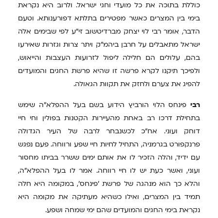
כוללת בתוכה את כל מועדי וחגי ישראל. ולרוב היא נקראת
בימי בין המצרים כאשר מפטירים בתלתא דפורענותא. וטעם
הדבר, אומר רבי לוי יצחק מברדיטשוב זי"ע לפי שבימים אלה
ישראל מתאבלים על חרבן ביהמ"ק ויתר צרות וגזרות שאירעו
בהם, עלולים הם חלילה ליפול לזרועות העצבות והייאוש,
ולפיכך תיקנו לקרא פרשה זו שהיא פרשת החגים והמועדים
להפיג את צערם ולחזק את תקוות הגאולה.
רבי
פינחס הלוי הורביץ הידוע בשם בעל ההפלא"ה שימש
בתחילת דרכו רב באחת מהעיירות הקטנות בפולין וחי חיי
דוחק ועוני. אח"כ לכשנבחר לרבה של העיר הגדולה
פרנקפורט בגרמניה, התחיל לחיות חיי שפע ורווחה. פעם נפגש
עם ידיד, והלה הזכיר לו את אותם ימים ששרר בביתו מחסור
ועוני, ואשר כעת יש לו חיי רווחה. אמר לו בעל ההפלא"ה,
והלא כך הוא מנהגה של פרשת 'פינחס', במקומה היא חלה
תמיד בין המצרים, ואילו כשהיא מעתיקה את מקומה היא
נקראת בימי החגים והמועדים שהם ימי שמחה ושפע.