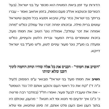
הדורות עד זמן ביאת המשיח הוא מכפר על בני ישראל. (בעל
הטורים) וכשקנא אח"כ פעם נוספת, בזמן אחאב ואמר - עברו
בריתך בני ישראל, נגזר עליו, שיבוא וימצא בכל מקום שישראל
עושים ברית מילה. ובזכותו ימחה זכרו של עמלק כמ"ש "מחה
אמחה את זכר עמלק", אמח"ה נוט' השיב את חמתי מעל,
בזכות ששומרים ברית המעור וברית הלשון והעיניים, כמ"ש
ומעלה בו מע"ל, נוט' מעור עיניים לשון, וז"ש מע"ל בני ישראל
דייקא.
"השיב
את חמתי" - הכניס את כל אלה שהיו תחת החמה לתוך
הענן שלא ימותו
השיב
את חמתי מעל בני ישראל" מבואר ע"פ הפסוק (לעיל
כ"ה ד') "קח את כל ראשי העם והוקע אותם לה' נגד השמש"
- את אלו שעבדו לבעל פעור. ואמרו חז"ל (במדבר רבה פרשה
כ' כ"ג) איך יודעים מי חטא ומי לא חטא? ־ מהענן, שכולם היו
בתוך הענן ואם הענן פלט אותם, זה סימן שחטאו, ומי שלא