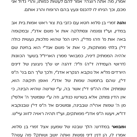
אמרו, מה אתה רוצה? אמר להם לעשות כמותו, והרי גדול אני
מכם, וכך הניחו לו להכנס ונעץ בהם הרומח והרג אותם.
והנה
זמרי בן סלוא חטא עם כזבי בת צור ראש אמות בית אב
במדין, ועי"ז נפגמה ונסתלקה אות א' משם אדנ"י, ובמקומה
באה אות מ' וזהו מדי"ן, היינו המ' שהוא מלכות, נעשית כולה
די"ן בלתי ממותקות, כי אות א' משם אנד"י הוא בחינת שם
א'היה הממתיק דיניה, כמבואר ממרן האריז"ל בשער הכוונות
(דרושי העמידה ד"ה) וז"ל: דהנה יש ש"ך ניצוצין של דינים
היורדים מז"א אל נוקבא הנקרא אדנ"י, ולכך ש"ך הם בגי' ה"פ
די"ן, שהם בחמשה שמות של אדנ"י. ואופן תיקונה הוא,
שנמתיק אלו הה"פ די"ן אשר בה, ע"י שרשה שהיא הבינה, כי
אין הדין נמתק אלא בשרשו כנודע, וזה ע"י שנמשיך ה' אלפי"ן
מן ה' שמות אהי"ה שבבינה, ונמשכים אל ה"פ די"ן שבנוקבא
דז"א, ויעשו ה"פ אדנ"י ממותקים, ועי"ז תהיה ראויה לזווג עיי"ש.
ומבואר
במדרש: הלך שבטו של שמעון אצל זמרי בן סלוא.
אמרו לו, הן דנין דיני נפשות ואתה יושב ושותק? מה עשה?