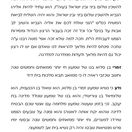
להשכין שלום ביני ובין ישראל בעוה"ז, הוא עתיד להיות אליהו
הנביא ולהשכין שלום ביני ובין ישראל, והוא יהיה השליח לביאת
המשיח כמ"ש "הנני שולח לכם את אליה הנביא והשיב לב
אבות על בנים" וכו' וכל זה זכה בעבור הרצון הגדול ומסירות
הנפש לעבודת הי"ת. וזכה למה שלא זכה אפי' משה רבנו ע"ה
שזכה פינחס להיות מלאך להראות לנו שאדם אם יש לו רצון
יכול גם להיות מלאך ולעלות ממדרגה למדרגה.
זמרי
בן סלוא בנו של שמעון חי יותר ממאתים וחמשים שנה
וחשב שכזבי ראויה לו כי ממואב תבא מלכות בית דוד
ודע
כי נשיא שמעון זמרי בן סלוא, הוא שאול בן הכנענית, הוא
שלומיאל בן צורישדי, והוא בנו של שמעון שנולד מדינה בת
יעקב. (כי בזמן שעשה שמעון מלחמה עם אנשי שכם הבטיח
לדינה שהוא יקח אותה לאשה) והוא נמנה על שבעים הנפש
שירדו למצרים, וחי יותר ממאתים וחמשים שנה ובסוף ימיו
פרש מנשיאות שבטו והיה רק נשיא בית אב לשמעוני.