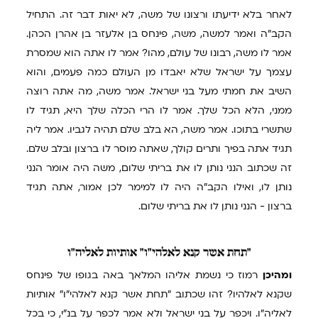
לאחר בלא ידיעתו ורצונו של משה, לא יאות דבר זה. התחיל
הקב"ה ואמר למשה, משה, פינחס בן אלעזר בן אהרן הכהן.
אמר לו משה, רבונו של עולם, מהו? אמר לו אתה הוא שמסרת
עצמך על ישראל שלא יאבדו מן העולם כמה פעמים, והוא
השיב את חמתי מעל בני ישראל. אמר משה, מה אתה רוצה
ממני, הלא הכל שלך. אמר לו הרי הכלה שלך היא, תגיד לו
שתשרי בתוכו. אמר משה, הא בלב שלם תהיה לגביו. אמר ליה
תגיד אתה בפיך ותרים קולך, שאתה מוסר לו ברצון ובלב שלם.
זה שכתוב הנני נותן לו את בריתי שלום, משה היה אומר הנני
נותן לו, ואילו הקב"ה היה לו למימר לכן אמור, אתה תגיד
ברצון - הנני נותן לו את בריתי שלום.
"תחת
אשר קנא לאלהי"ו" אותיות לאליה"ו
ומהיכן
רמוז כי נשמת אליהו המלאך באה בגופו של פינחס
שקנא לאלהיו? זהו שכתוב "תחת אשר קנא לאלהי"ו" אותיות
לאליה"ו. ויכפר על בני ישראל ולא אמר לכפר על בנ"י, כי בכל