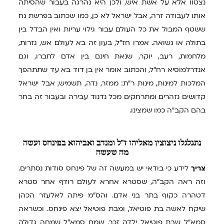
נצטוו אלא על אשת איש, ולכן היא נהרגה בעבור שהסיתה
אותו לעבודה זרה, אבל ישראל לא כן, כמו שכתוב בפרשת נח
ששטף המבול את כל העולם עבור גילוי עריות ואין הבדל בין
בתולה או נשואה. אמרו חז"ל, בעון זה בא לעולם אש, גזרות,
מלחמות, רעב, יוקר, שנאת חינם בין אדם לחברו, וגם
אנדרלמוסיא רח"ל, והכתוב אומר אין בן דוד בא עד שתתהפך
המלכות למינות, מינות ר"ת: ממזר, נדה, תשמיש, אבל ישראל
קדושים נזהרים ומתרחקים מכל נדנוד עבירה ובעבור זה בחר
בהם הקב"ה כמו שמצינו.
נתגלגלו
ניצוצין מאליהו ז"ל ומנדב ואביהוא בפינחס ועשה
מה שעשה
צריך
לידע כי בודאי יש במעשה זה של פינחס סודות נסתרים.
וזה ראה הקב"ה, שסטרא אחרא לעולם רודף אחר סטרא
דטהרה כקוף בתר בני אדם. והס"מ פיתה לאלעזר הכהן
שיקח לאשה בת פוטיאל, ומבת פוטיאל יצא פינחס. וכשראה
סמא"ל שבת פוטיאל ילדה זכר, שמח סמא"ל שמחה גדולה