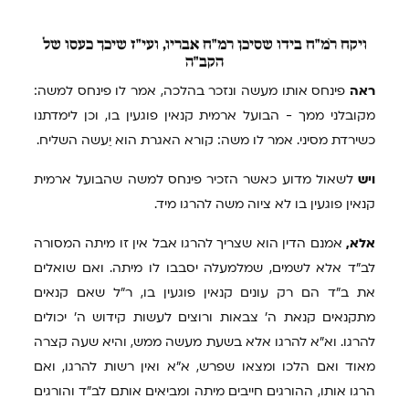
ויקח
רֹמ"ח בידו שסיכן רמ"ח אבריו, ועי"ז שיכך כעסו של
הקב"ה
ראה
פינחס אותו מעשה ונזכר בהלכה, אמר לו פינחס למשה:
מקובלני ממך - הבועל ארמית קנאין פוגעין בו, וכן לימדתנו
כשירדת מסיני. אמר לו משה: קורא האגרת הוא יֵעשה השליח.
ויש
לשאול מדוע כאשר הזכיר פינחס למשה שהבועל ארמית
קנאין פוגעין בו לא ציוה משה להרגו מיד.
אלא,
אמנם הדין הוא שצריך להרגו אבל אין זו מיתה המסורה
לב"ד אלא לשמים, שמלמעלה יסבבו לו מיתה. ואם שואלים
את ב"ד הם רק עונים קנאין פוגעין בו, ר"ל שאם קנאים
מתקנאים קנאת ה' צבאות ורוצים לעשות קידוש ה' יכולים
להרגו. וא"א להרגו אלא בשעת מעשה ממש, והיא שעה קצרה
מאוד ואם הלכו ומצאו שפרש, א"א ואין רשות להרגו, ואם
הרגו אותו, ההורגים חייבים מיתה ומביאים אותם לב"ד והורגים