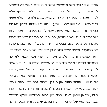
עמד וקיבץ כ"ד אלף מישראל והלך אצל כזבי. אמר לה השמעי
לי. אמרה לו, בת מלך אני, וכן צוה לי אבי, לא תשמעי אלא
לגדול שבהם. אמר לה אף הוא נשיא שבט ולא עוד אלא שאני
גדול ממנו שאני שני לבטן שמעון, והוא לוי שלישי לבטן. תפסהּ
בבלוריתה והביאהּ אצל משה. אמר לו: בן עמרם, זו אסורה או
מותרת? ואם תאמר אסורה, בת יתרו מי התירה לך? נתעלמה
ממנו הלכה. געו כלם בבכיה, והיינו דכתיב "והמה בוכים פתח
אהל מועד", וכתיב "וירא פינחס בן אלעזר". מה ראה? אמר רב,
ראה מעשה ונזכר הלכה. אמר לו אחי אבי אבא, לא כך
לימדתני ברדתך מהר סיני הבועל ארמית קנאין פוגעין בו? אמר
לו קריינא דאיגרתא איהו ליהוי פרוונקא. ושמואל אמר, ראה
"שאין חכמה ואין תבונה ואין עצה נגד ה'" (משלי כא' ל'), כל
מקום שיש חילול השם אין חולקין כבוד לרב. רבי יצחק אמר,
ראה שבא מלאך והשחית בעם. "ויקם מתוך העדה ויקח רומח
בידו", מכאן שאין נכנסין בכלי זיין לבית המדרש. שלף הברזל
שבראש העץ של הרומח, והניח במלבוש שלו. והיה נשען והולך