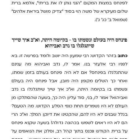
לפינחס במצות המקום "הנני נותן לו את בריתי", אלמא ברית
שלום מעיקרא של משה הוי בסוד "צדיק מושל ביראת אלהים"
(שמואל ב' כג' ג').
פינחס
היה בעולם ונשמתו בו - בקיומה היתה, וא"כ איך שייך
שיתגלגלו בו נדב ואביהוא
כתוב
בזהר הקדוש: רבי שמעון היה יושב ולומד בפרשה זו. בא
לפניו רבי אלעזר בנו. אמר לו, נדב ואביהוא מה ענינם
שהתגלגלו בפינחס? אם לא היה פינחס בעולם בזמן שמתו,
ואחר כך השלים מקומן היה מובן, אבל פינחס היה בעולם
ונשמתו בו בקיומה היתה, וא"כ איך שייך שיתגלגלו בו נדב
ואביהוא? אמר לו, בני, סוד עליון היה כך, בשעה שהסתלקו מן
העולם לא היו נשמרים תחת כנפי הסלע הקדוש. מה הטעם?
בגלל שבנים לא היו להם, שהקטינו את דיוקן המלך. וא"כ הרי
הם לא היו ראוים לשמש בכהונה גדולה! בשעה שקנא פינחס
על ברית הקודש ונכנס בתוך קהל רב, וסלק את הנואפים על