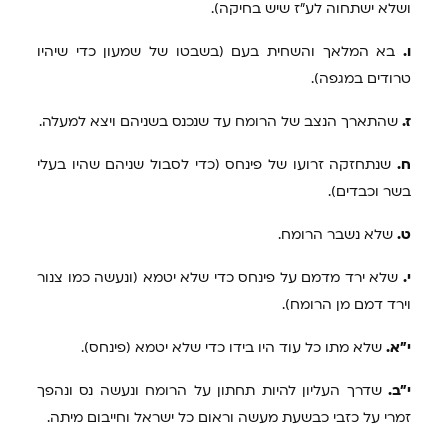
ושלא ישתחוה לע"ז שיש בחיקה).
ו.
בא המלאך והשחית בעם (בשבטו של שמעון כדי שיהיו
טרודים במגפה).
ז.
שהתארך הנצב של הרומח עד שנכנס בשניהם ויצא למעלה.
ח.
שנתחזקה זרועו של פינחס (כדי לסבול שניהם שהיו בעלי
בשר וכבדים).
ט.
שלא נשבר הרומח.
י.
שלא ירד מדמם על פינחס כדי שלא יטמא (ונעשה כמו צנור
וירד דמם מן הרומח).
י"א.
שלא מתו כל עוד היו בידו כדי שלא יטמא (פינחס).
י"ב.
שדרך העליון להיות תחתון על הרומח ונעשה נס ונהפך
זמרי על כזבי כבשעת מעשה וראום כל ישראל וחייבום מיתה.