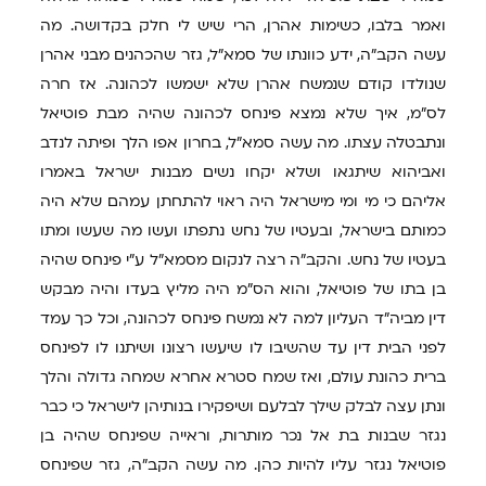
ואמר בלבו, כשימות אהרן, הרי שיש לי חלק בקדושה. מה
עשה הקב"ה, ידע כוונתו של סמא"ל, גזר שהכהנים מבני אהרן
שנולדו קודם שנמשח אהרן שלא ישמשו לכהונה. אז חרה
לס"מ, איך שלא נמצא פינחס לכהונה שהיה מבת פוטיאל
ונתבטלה עצתו. מה עשה סמא"ל, בחרון אפו הלך ופיתה לנדב
ואביהוא שיתגאו ושלא יקחו נשים מבנות ישראל באמרו
אליהם כי מי ומי מישראל היה ראוי להתחתן עמהם שלא היה
כמותם בישראל, ובעטיו של נחש נתפתו ועשו מה שעשו ומתו
בעטיו של נחש. והקב"ה רצה לנקום מסמא"ל ע"י פינחס שהיה
בן בתו של פוטיאל, והוא הס"מ היה מליץ בעדו והיה מבקש
דין מביה"ד העליון למה לא נמשח פינחס לכהונה, וכל כך עמד
לפני הבית דין עד שהשיבו לו שיעשו רצונו ושיתנו לו לפינחס
ברית כהונת עולם, ואז שמח סטרא אחרא שמחה גדולה והלך
ונתן עצה לבלק שילך לבלעם ושיפקירו בנותיהן לישראל כי כבר
נגזר שבנות בת אל נכר מותרות, וראייה שפינחס שהיה בן
פוטיאל נגזר עליו להיות כהן. מה עשה הקב"ה, גזר שפינחס