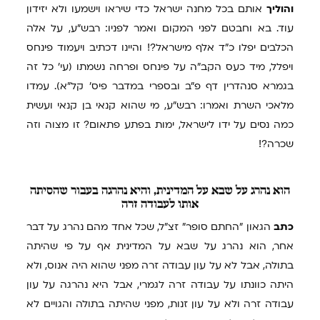
והוליך
אותם בכל מחנה ישראל כדי שיראו וישמעו ולא יזידון
עוד. בא וחבטם לפני המקום ואמר לפניו: רבש"ע, על אלה
הכלבים יפלו כ"ד אלף מישראל?! והיינו דכתיב ויעמוד פינחס
ויפלל, מיד כעס הקב"ה על פינחס ופרחה נשמתו (עי' כל זה
בגמרא סנהדרין דף פ"ב ובספרי במדבר פיס' קל"א). עמדו
מלאכי השרת ואמרו: רבש"ע, מי שהוא קנאי בן קנאי ועשית
כמה נסים על ידו לישראל, ימות בפתע פתאום? זו מצוה וזה
שכרה?!
הוא
נהרג על שבא על המדינית, והיא נהרגה בעבור שהסיתה
אותו לעבודה זרה
כתב
הגאון "החתם סופר" זצ"ל, שכל אחד מהם נהרג על דבר
אחר, הוא נהרג על שבא על המדינית אף על פי שהיתה
בתולה, אבל לא על עון עבודה זרה מפני שהוא היה אנוס, ולא
היתה כוונתו על עבודה זרה לגמרי, אבל היא נהרגה על עון
עבודה זרה ולא על עון זנות, מפני שהיתה בתולה והגויים לא