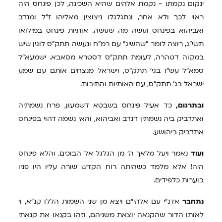
ינקום נקמתו - נקמת אלהים שהיא השכינה, לכן פינחס היה
ראוי לכך ולא אחר, ונתגלגלו ניצוצין מאליהו ז"ל ומנדב
ואביהוא בפינחס ועשה מה שעשה. אותיות פינחס במילואו
תשי"ג, רוצה לומר "שהשיג" עם רמ"ח ונעשה תתק"ס לוגין שיש
במקוה דטהרה, לעומת תתק"ס דסטרא מסאבא. ישמעא"ל
סמא"ל עש"ו בגי' תתק"ס, וישראל מנצחים אותם עם שמע
ישראל בג' תתק"ס, עם האותיות והתיבות.
ובתרגום,
כד אעיל פינחס בשבטא דשמעון, פרח נשמתיה
ואתדביק ביה נשמתין דנדב ואביהוא, והאי נשמה דהוי בפינחס
אתדביק ביהושע.
ועוד
נאמר ויעל מלאך ה' מן הגלגל אל הבוכים. והלא פינחס
היה! אלא מלמד כשהיתה רוח הקדש שורה עליו היו פניו
בוערות כלפידים.
נתחבר
אדנ"י עם אלהי"ם ויצא מן שני השמות הללו קנ"א, וי
לאותו הדור שהקנאה יוצאת משניהם, וזהו בקנאו את קנאתי