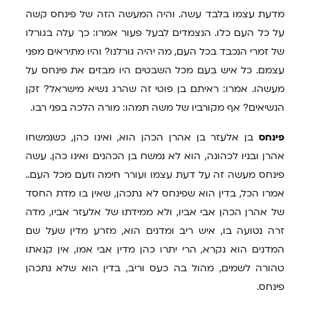
מדעת עצמו בלבד עשה. והיה המעשה הזה של פינחס קשה
על כל העם כלו. הנצמדים לבעל פעור אמרו: כך עלה בגורלו
של זמרי הנכבד בכל העם, מה יהיה גורלנו? והיו מתיראים מפני
עצמם. כל איש בעם מכל השבטים היו מבזים את פינחס על
מעשהו. אמרו: ראיתם בן פוטי זה שהרג נשיא מישראל? זקן
הנשיאים? אף מקורביו של משה תמהו: מורה הלכה בפני רבו.
פינחס
בן אלעזר בן אהרן הכהן הוא, ואינו כהן, כשנמשחו
אהרן ובניו לכהונה, הוא לא נמשח בן הכהנים ואינו כהן. עשה
פינחס מעשה זה על דעת עצמו ועורר חימה וזעם מכל העם..
אמרו הכל, בדין הוא שפינחס לא נתכהן, שאין בו מדת החסד
של אהרן הכהן אבי אביו, ולא ממידתו של אלעזר אביו, מדה
זרה נטועה בו, איש ריב ומדנים הוא, מזרע מדין שעל שם
המדנים הוא נקרא, הרי יתרו כהן מדין אבי אמו, אין קנאתו
טהורה לשמים, מהול בה כעס וריב, בדין הוא שלא נתכהן
פינחס.