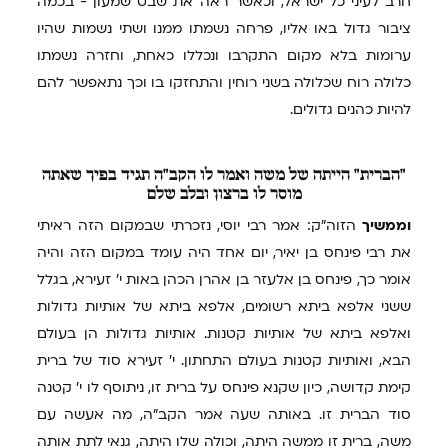
חרב לעיני כל ישראל, וכאשר ראה את שבט שמעון - בכמה
ציבור גדול באו אליו, פרחה נשמתו ממנו ושתי נשמות שהיו
ערומות בלא מקום התקרבו ונכללו כאחת, וחזרה נשמתו
כלולה רוח שכלולה בשני רוחין והתחזקו בו וכך נתאפשר להם
להיות כהנים גדולים.
"הברית"
הייתה של משה ואמר לו הקב"ה תגיד בפיך שאתה
מוסר לו ברצון ובלב שלם
וממשיך
הזוה"ק: אמר רבי יוסי, נזכרתי שבמקום הזה ראיתי
את רבי פינחס בן יאיר, יום אחד היה עומד במקום הזה והיה
אומר כך, פינחס בן אלעזר בן אהרן הכהן באות י' זעירא, בגלל
ששני אלפא ביתא רשומים, אלפא ביתא של אותיות גדולות
ואלפא ביתא של אותיות קטנות. אותיות גדולות הן בעולם
הבא, ואותיות קטנות בעולם התחתון. י' זעירא סוד של ברית
קימת קדושה, כיון שקנא פינחס על ברית זו, ניתוסף לו י' קטנה
סוד הברית זו. באותה שעה אמר הקב"ה, מה אעשה עם
משה, ברית זו ממשה היתה, וכולה שלו היתה, גנאי לתת אותה