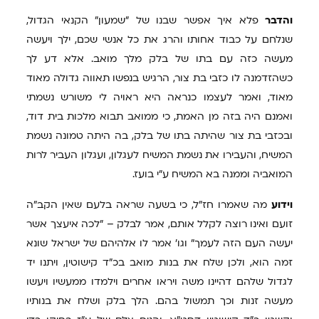
והדבר
פלא איך אפשר שבנו של "שמעון" הקנאי הגדול,
שנלחם על כבוד אחותו והרג את כל אנשי שכם, ילך ויעשה
מעשה כזה עם בתו של בלק מלך מואב. אלא דע לך
כשהזדמנה לו כזבי בת צור, הרגיש בנפשו תאווה גדולה מאוד
מאוד, ואמר לעצמו כנראה היא ראויה לי משורש נשמתי
ואמנם היה בזה מן האמת, כי ממואב תבוא מלכות בית דוד,
ובכזבי בת צור שהיתה בתו של בלק, בה היתה טמונה נשמת
המשיח, והעבירו את נשמת המשיח לעגלון, ועגלון העביר לרות
המואביה וממנה בא המשיח ע"י בועז.
וידוע
מה שאמרו חז"ל, כי בשעה שראה בלעם שאין הקב"ה
זועם ואינו רוצה לקלל אותם, אמר לבלק – "לכה איעצך אשר
יעשה העם הזה לעמך" וגו' אמר לו אלהיהם של ישראל שונא
זמה הוא, ולכן שלח את בנות מואב בכ"ד קישוטין, ויתנו יד
לגדול שלהם דהיינו משה ויראו אחרים וילמדו ממעשיו ויעשו
מעשה זנות וכך תמשול בהם. הלך בלק ושלח את בנותיו