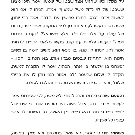
על מקלו וכיון שהגיע אצל שבטו של שמעון אמר, היכן מצינו
ששבטו של לוי גדול משל שמעון? אמרו, הניחו לו אף הוא
לעשות צרכיו נכנס. התירו פרושין את הדבר. אמר רבי יוחנן,
ששה נסים נעשו לו, בא וחבטן לפני המקום, אמר לפניו, רבונו
של עולם על אלו יפלו כ"ד אלף מישראל? "ויעמוד פינחס
ויפלל" שעשה פלילות עם קונו. בקשו מלאכי השרת לדחפו.
אמר להן, הניחו לו, קנאי בן קנאי הוא. משיב חימה בן משיב
חימה הוא. התחילו שבטים מבזין אותו. בא הכתוב ויחסו, -
"פינחס בן אלעזר בן אהרן הכהן". אמר לו הקב"ה למשה,
הקדם לו שלום שנאמר "לכן אמור הנני נותן לו את בריתי
שלום", וראויה כפרה זו שתהא מכפרת והולכת לעולם.
והטעם
שנכנס פינחס והרג לזמרי ולא משה, לפי שפינחס אמר
לעשות צרכיו נכנס, אבל משה היו הורגים אותו כי אינו יכול
לומר כמו פינחס דהא פירש מן האשה, מן המותר לו אסר
עצמו כל שכן זו.
כשהרג
פינחס לזמרי, לא שאל בחכמים ולא נמלך במשה,