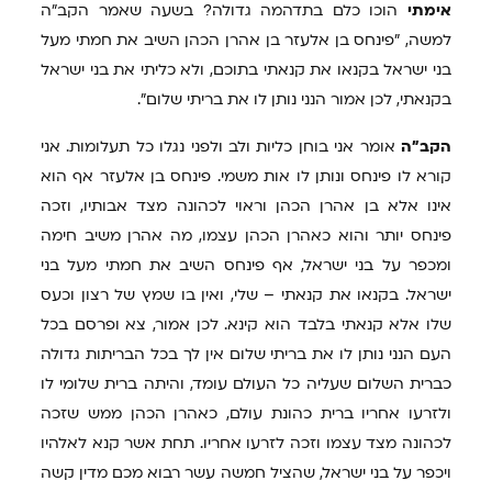
אימתי
הוכו כלם בתדהמה גדולה? בשעה שאמר הקב"ה
למשה, "פינחס בן אלעזר בן אהרן הכהן השיב את חמתי מעל
בני ישראל בקנאו את קנאתי בתוכם, ולא כליתי את בני ישראל
בקנאתי, לכן אמור הנני נותן לו את בריתי שלום".
הקב"ה
אומר אני בוחן כליות ולב ולפני נגלו כל תעלומות. אני
קורא לו פינחס ונותן לו אות משמי. פינחס בן אלעזר אף הוא
אינו אלא בן אהרן הכהן וראוי לכהונה מצד אבותיו, וזכה
פינחס יותר והוא כאהרן הכהן עצמו, מה אהרן משיב חימה
ומכפר על בני ישראל, אף פינחס השיב את חמתי מעל בני
ישראל. בקנאו את קנאתי – שלי, ואין בו שמץ של רצון וכעס
שלו אלא קנאתי בלבד הוא קינא. לכן אמור, צא ופרסם בכל
העם הנני נותן לו את בריתי שלום אין לך בכל הבריתות גדולה
כברית השלום שעליה כל העולם עומד, והיתה ברית שלומי לו
ולזרעו אחריו ברית כהונת עולם, כאהרן הכהן ממש שזכה
לכהונה מצד עצמו וזכה לזרעו אחריו. תחת אשר קנא לאלהיו
ויכפר על בני ישראל, שהציל חמשה עשר רבוא מכם מדין קשה