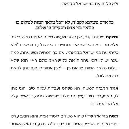
ולא כליתי את בני ישראל בקנאתי.
כל
אדם שמקנא לקב"ה, לא יוכל מלאך המות לשלוט בו
כשאר בני אדם ויתקיים בו שלום.
וכשקם
פינחס וקנא, אין לומר שעשה מצוה אחת גדולה בלבד
אלא החיה את כל ישראל המחוייבים כליה ח"ו, וזה אמרו "ולא
כליתי את בני ישראל בקנאתי". אם כך המחיה נפש אחת, כמה
שכר יש לו למי שהחיה את כל ישראל כולם ראוי הוא שלא
ישלוט מלאך המות בו. אם כן – "לכן אמור לו הנני נותן לו את
בריתי שלום".
אמר
הקב"ה למשה, הא פינחס ועבדית עמיה טיבו הנני נותן
לו, הא יעביד טיבו עמך תסתלק בפרשה דיליה, שנאמר עלה
אל הר העברים.
משה
בגי' א"ל שד"י שהוא משלים ליסוד אמת והוא חביב עלינו
יותר מלוחות הברית המכוונות כנגד כ"ה. תדע כי הוא האומר