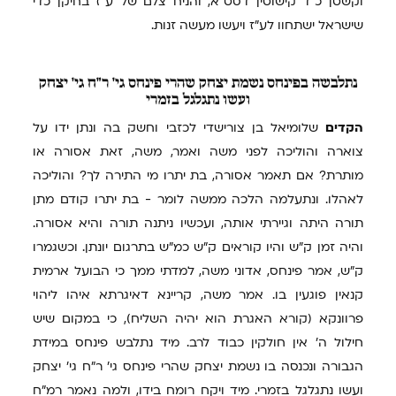
וקשטן כ"ד קישוטין דסט"א, והניח צלם של ע"ז בחיקן כדי
שישראל ישתחוו לע"ז ויעשו מעשה זנות.
נתלבשה
בפינחס נשמת יצחק שהרי פינחס גי' ר"ח גי' יצחק
ועשו נתגלגל בזמרי
הקדים
שלומיאל בן צורישדי לכזבי וחשק בה ונתן ידו על
צוארה והוליכה לפני משה ואמר, משה, זאת אסורה או
מותרת? אם תאמר אסורה, בת יתרו מי התירה לך? והוליכה
לאהלו. ונתעלמה הלכה ממשה לומר - בת יתרו קודם מתן
תורה היתה וגיירתי אותה, ועכשיו ניתנה תורה והיא אסורה.
והיה זמן ק"ש והיו קוראים ק"ש כמ"ש בתרגום יונתן. וכשגמרו
ק"ש, אמר פינחס, אדוני משה, למדתי ממך כי הבועל ארמית
קנאין פוגעין בו. אמר משה, קריינא דאיגרתא איהו ליהוי
פרוונקא (קורא האגרת הוא יהיה השליח), כי במקום שיש
חילול ה' אין חולקין כבוד לרב. מיד נתלבש פינחס במידת
הגבורה ונכנסה בו נשמת יצחק שהרי פינחס גי' ר"ח גי' יצחק
ועשו נתגלגל בזמרי. מיד ויקח רומח בידו, ולמה נאמר רמ"ח