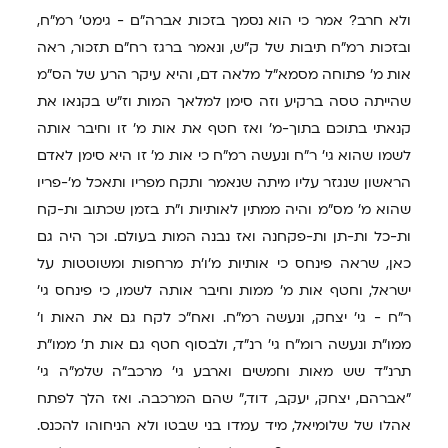
ולא חרב? אמר כי הוא נסמך בזכות אברה"ם - גימט' רמ"ח,
ובזכות רמ"ח תיבות של ק"ש, ונאמר ברגז רח"ם תזכור, ראה
אות מ' פתוחה מסמא"ל מלאה דם, והיא עיקר הרע של הס"מ
שהייתה טסה ברקיע וזה סימן למלאך המות וז"ש בקנאו את
קנאתי בתוכם בתוך-מ' ואז חטף את אות מ' זו וחיבר אותה
לשמו שהוא גי' ר"ח ונעשה רמ"ח כי אות מ' זו היא סימן לאדם
הראשון שנגזר עליו מיתה שנאמר ותקח מפריו ותאכל מ'-פריו
שהוא מ' מס"מ והיה ממתין לאותיות ו"ת בזמן שכתוב ות-קח
ות-כל ות-תן ות-פקחנה ואז נבנה המות בעולם. וכך היה גם
כאן, שראה פינחס כי אותיות מ'ו'ת מרחפות ומשוטטות על
ישראל, וחטף אות מ' ממות וחיבר אותה לשמו, כי פינחס גי'
ר"ח - גי' יצחק, ונעשה רמ"ח. ואח"כ לקח גם את האות ו'
ממו"ת ונעשה רומ"ח גי' רנ"ד, ולבסוף חטף גם אות ת' ממו"ת
תרנ"ד שש מאות וחמשים וארבע גי' מרכב"ה שלמ"ה גי'
"אברהם, יצחק, יעקב, דוד," שהם המרכבה. ואז הלך לפתח
אהלו של שלומיאל, מיד עמדו בני שבטו ולא הניחוהו להכנס.