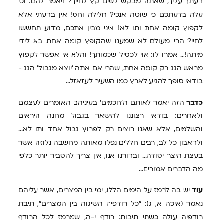
דעתך עליך, שאתה מבקש לשים קץ לחייך? ויאמר להם: וכי
עלה בדעתכם כי שוטה אנכי? חלילה וחס! אין בדעתי אלא
לקפוץ קומה אחת ותו לא! איני מבין אתכם, מדוע תחששו
לחיי? הרי מעולם לא שמענו שהקופץ קומה אחת בא לידי
מיתה!... אמרו לו: אוי לכסיל שכמותך! והלא אי אפשר לקפוץ
מראש הגג רק קומה אחת, שהרי אם אתה 'יוצא מגבול' הגג -
בודאי סופך להגיע לארץ כמו השעיר לעזאזל...
כדבר
הזה יאמר לאותם ה'חכמים' בעיניהם האומרים לעצמם
ולאחרים: בודאי רצוננו להישאר בגבול מחנה היראים
והשלמים, אלא שאנו רוצים רק לפרוץ גבול אחד ותו לא...
ולדאבון כל לב, רבים חללים נפלו מאותה מחשבה נלוזה אשר
בעצת היצר יסודה... ובדורנו אנו, אין צריך להסביר יותר כלפי
מה הדברים אמורים...
עוד
יש בה לרמז על הימים הללו, ימי בין המצרים, אשר עליהם
נאמר (איכה א, ג): "כל רודפיה השיגוה בין המצרים", תיבת
רודפיה עולה כשתי תיבות: רודף י-ה, שמרמז לכל הרודף