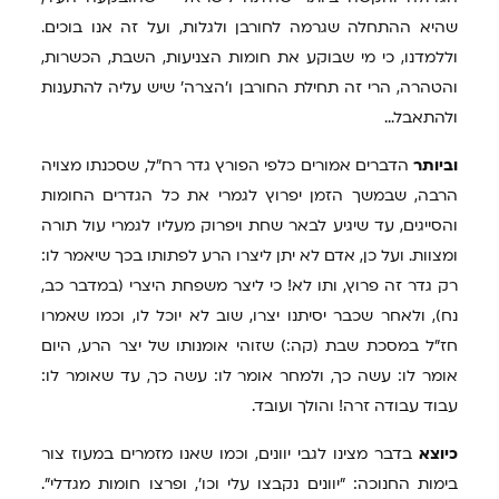
שהיא ההתחלה שגרמה לחורבן ולגלות, ועל זה אנו בוכים.
וללמדנו, כי מי שבוקע את חומות הצניעות, השבת, הכשרות,
והטהרה, הרי זה תחילת החורבן ו'הצרה' שיש עליה להתענות
ולהתאבל...
וביותר
הדברים אמורים כלפי הפורץ גדר רח"ל, שסכנתו מצויה
הרבה, שבמשך הזמן יפרוץ לגמרי את כל הגדרים החומות
והסייגים, עד שיגיע לבאר שחת ויפרוק מעליו לגמרי עול תורה
ומצוות. ועל כן, אדם לא יתן ליצרו הרע לפתותו בכך שיאמר לו:
רק גדר זה פרוץ, ותו לא! כי ליצר משפחת היצרי (במדבר כב,
נח), ולאחר שכבר יסיתנו יצרו, שוב לא יוכל לו, וכמו שאמרו
חז"ל במסכת שבת (קה:) שזוהי אומנותו של יצר הרע, היום
אומר לו: עשה כך, ולמחר אומר לו: עשה כך, עד שאומר לו:
עבוד עבודה זרה! והולך ועובד.
כיוצא
בדבר מצינו לגבי יוונים, וכמו שאנו מזמרים במעוז צור
בימות החנוכה: "יוונים נקבצו עלי וכו', ופרצו חומות מגדלי".