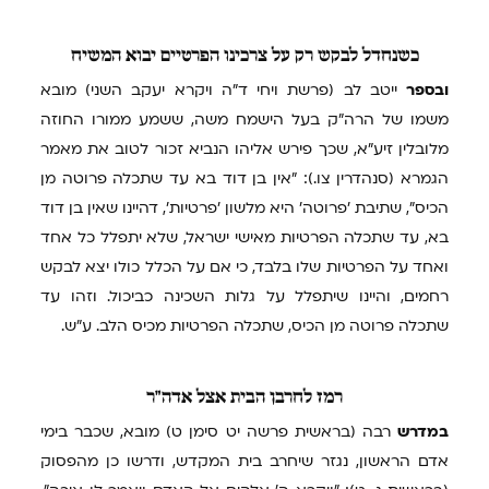
כשנחדל
לבקש רק על צרכינו הפרטיים יבוא המשיח
ובספר
ייטב לב (פרשת ויחי ד"ה ויקרא יעקב השני) מובא
משמו של הרה"ק בעל הישמח משה, ששמע ממורו החוזה
מלובלין זיע"א, שכך פירש אליהו הנביא זכור לטוב את מאמר
הגמרא (סנהדרין צו.): "אין בן דוד בא עד שתכלה פרוטה מן
הכיס", שתיבת 'פרוטה' היא מלשון 'פרטיות', דהיינו שאין בן דוד
בא, עד שתכלה הפרטיות מאישי ישראל, שלא יתפלל כל אחד
ואחד על הפרטיות שלו בלבד, כי אם על הכלל כולו יצא לבקש
רחמים, והיינו שיתפלל על גלות השכינה כביכול. וזהו עד
שתכלה פרוטה מן הכיס, שתכלה הפרטיות מכיס הלב. ע"ש.
רמז
לחרבן הבית אצל אדה"ר
במדרש
רבה (בראשית פרשה יט סימן ט) מובא, שכבר בימי
אדם הראשון, נגזר שיחרב בית המקדש, ודרשו כן מהפסוק