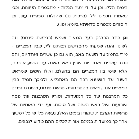
בימים הללו. וכן על ידי צער הגלות - מתכפרים העוונות, וכפי
שאמרו חכמינו ז"ל (ברכות נו.) שהגלות מכפרת עוון, וכן
היסורים מכפרים כדאיתא ביומא (פו.).
וכן
כתב הרה"ק בעל המאור ושמש (בפרשת פינחס) וזה
לשונו: והנה שמעתי מהצדיקים רבותינו ז"ל, שבין המצרים -
מי"ז בתמוז עד תשעה באב, הוא גם כן עשרים ואחד יום, והם
כנגד עשרים ואחד יום שבין ראש השנה עד הושענא רבה,
אלא שימי בין המצרים הם בהעלם, ואילו הימים שמראש
השנה עד הושענא רבה הם באתגליא, ולפיכך תמיד בבין
המצרים אנו קוראים בספר תורה פרשת פינחס, ששם מוזכרים
כל הקרבנות של כל המועדות, וקורין הקרבנות של פסח
ושבועות ושל ראש השנה ושל סוכות, ועל ידי האותיות של
פרשיות הקרבנות שקורין בימים האלו, נעשה כלי שיוכל למשוך
אחר כך במועדות בזמנם אורות לכלים ההם כידוע לנבונים.