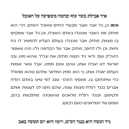
איך
אכילת בשר עוף ובהמה משפיעה על האוכל
וכמו
כן, כל אבר ואבר מבעלי החיים שאוכל האדם, הרי הוא
מחזק את האבר שכנגדו באדם האוכלו, וכן כל אבר שמקיים
בו מצוות, מחזק אבר שכנגדו בעולם העליון להמשיך לו כח
וחיות. וכן ח"ו להיפך, מחזק אבר של הקליפה ח"ו. וזהו שאומר
הזוה"ק שם: ודאי גיד הנשה מחזק את יצה"ר שהוא מינו. ובני
ישראל לא יאכלו אותו, שהם אינם ממינו, אבל שאר אומות
העולם יאכלו אותו, כי הוא ממין המלאך שלהם שהוא סמא"ל
כדי שיתחזקו בו. ומוסיף הזוהר שם: לפי שיש באדם רמ"ח
אברים כנגד רמ"ח מצוות עשה, שהם ניתנו לנו לעשות אותם
ולקיימם. וכנגד רמ"ח מלאכים שהשכינה מתלבשת בהם,
ושמם של המלאכים כשם רבונם.
גיד
הנשה הוא כנגד הס"מ, ויומו הוא יום תשעה באב