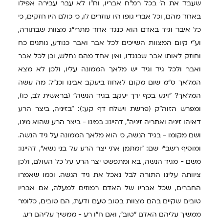
שעבד את ה' בכל רמ"ח אבריו, וח"ו לא עבר עבירה אפילו
באחד מהם, וכל אברי גופו היו עוזרים לו, כי כולם היו חזקים, כי
כל איבר וגיד באדם הוא כנגד אחד מתרי"ג מצוות שבתורה,
וע"י קיום המצוות השייכים לכל אבר ואבר כנודע, נותנים כח
וחוזק לאותו אבר שכנגדו, ואין אחד מהם נחלש, וכן לכל אבר
ואבר ולכל גיד וגיד יש מלאך הממונה עליו, ולכן לא מצא
המלאך ס"מ שום מקום לאחוז ביעקב אבינו וכנ"ל. מה עשה
המלאך? "ויגע בכף ירך יעקב בגיד הנשה" (בראשית לב, כו),
ומפרש הזוה"ק (פרשת וישלח דף קע:): "בזיניה, ביצר הרע
דאיהו זיניה ואתריה זיניה", דהיינו: במינו - ביצר הרע שהוא מינו,
ושם מקומו - בגיד הנשה, כי הוא מלאך הממונה על גיד הנשה.
ומוסיף רשב"י שם: "ומתמן אתי יצר הרע על בני נשא", דהיינו:
משם - מגיד הנשה, בא ומתפשט יצר הרע על כל העולם, ולכן
ציוותה עלינו התורה לבל נאכל את גיד הנשה. וכמו שאמרו
החברים, שכל אבריו של האדם רמוזים למעלה, אם אבריו
טובים שקיים בהם מצוות בטוב טעם ודעת, הם טובים, כלומר
ממשיך עליהם האדם "טוב", ואם ח"ו רע - ממשיך עליהם רע.