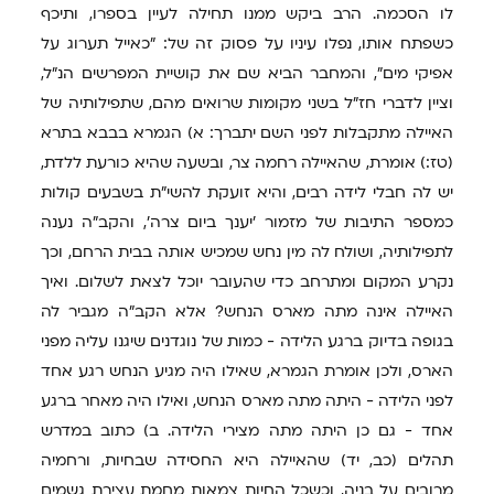
לו הסכמה. הרב ביקש ממנו תחילה לעיין בספרו, ותיכף
כשפתח אותו, נפלו עיניו על פסוק זה של: "כאייל תערוג על
אפיקי מים", והמחבר הביא שם את קושיית המפרשים הנ"ל,
וציין לדברי חז"ל בשני מקומות שרואים מהם, שתפילותיה של
האיילה מתקבלות לפני השם יתברך: א) הגמרא בבבא בתרא
(טז:) אומרת, שהאיילה רחמה צר, ובשעה שהיא כורעת ללדת,
יש לה חבלי לידה רבים, והיא זועקת להשי"ת בשבעים קולות
כמספר התיבות של מזמור 'יענך ביום צרה', והקב"ה נענה
לתפילותיה, ושולח לה מין נחש שמכיש אותה בבית הרחם, וכך
נקרע המקום ומתרחב כדי שהעובר יוכל לצאת לשלום. ואיך
האיילה אינה מתה מארס הנחש? אלא הקב"ה מגביר לה
בגופה בדיוק ברגע הלידה - כמות של נוגדנים שיגנו עליה מפני
הארס, ולכן אומרת הגמרא, שאילו היה מגיע הנחש רגע אחד
לפני הלידה - היתה מתה מארס הנחש, ואילו היה מאחר ברגע
אחד - גם כן היתה מתה מצירי הלידה. ב) כתוב במדרש
תהלים (כב, יד) שהאיילה היא החסידה שבחיות, ורחמיה
מרובים על בניה, וכשכל החיות צמאות מחמת עצירת גשמים