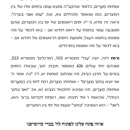
אותיות מֵצָרִים, כלומר שהקב"ה נמצא עמנו בימים אלו של בין
המצרים, כמו שנאמר (תהילים צא, טו): "עמו אנכי בצרה".
וראה זה פלא, כי י"ג ימים ראשונים של ימי בין המצרים, שהם
משבעה עשר בתמוז עד ראש חודש אב - באו לכפר על מה
שפגמו בחטא העגל, ותשעת הימים הראשונים של חודש אב -
באו לכפר על מה שפגמו במרגלים.
ורמז
לזה, הנה 'עגל' גימטריא 103, ו'מרגלים' גימטריא 323,
ושניהם יחד עולים 426 כמספר תיבת: תוך, שבאלו הימים
בוכים על חרבן הבית, וזה שכתוב (שמות יא, ד): "כה אמר ה'
אני יוצא בְּתוֹךְ מִצְרָיִם" - אותיות: מֵצָרִים, רמז לימי בין הַמֵּצָרִים
אותיות: מִצְרָיִם, וזה שניבא יחזקאל הנביא (א, א): "ואני בתוך
הגולה", שהאות ו' של תיבת: ואני, רומזת לקדוש ברוך הוא,
ו"אני" - היא השכינה "בתוך" שעות של ימי בין המצרים.
איזה
פתח עלינו לפתוח לה' בכדי שיושיענו