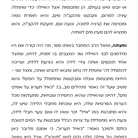
או יובש שיש בעולם, הן מתכנסות אצל האיילה כדי שתתלה
עיניה למרום, ותבקש מהקב"ה מים, והיא חופרת גומה
ומכניסה את קרניה לתוכה, וגועה שם, וזועקת להקב"ה, והוא
ממציא להם מעיין מים לשתיה.
ומעתה,
שואל הרב המחבר באותו ספר, מה היה קורה אם היו
מזדמנים לבני האיילה שני המצבים בו זמנית, דהיינו, שמצד
אחד תוקפים אותה צירי לידה והיא כורעת ללדת, וצריכה
להתפלל לה' שישלח לה נחש שיבוא להביש אותה, ומצד שני -
החיות מתכנסות אצלה ומבקשות שתתפלל על המים? והוא
משיב שעל זה נאמר (תהילים מב, ב): "כאיל תערוג על אפיקי
מים", דהיינו שהאיילה שהיא החסידה שבחיות, מתעלמת מכל
הצרות הפרטיות שלה, היא שוכחת מחבלי הלידה שיש לה,
והיא מתנהגת כמו "אייל" זכר שאין לו שום צער חבלי לידה,
וכעת היא מתפללת על צרות הכלל ומבקשת על המים לטובת
כולם! ולפיכך נאמר: "כאייל תערוג", כי אמנם מדובר כאן
בפסוק על איילה (ולכן נקט לשון "תערוג"), אבל היא עושה