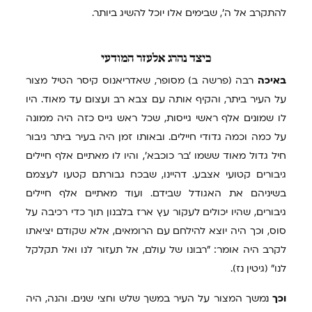
להתקרב אל ה', שבימים אלו יוכל להשיג ביותר.
כיצד
נהרג אלעזר המודעי
באיכה
רבה (פרשה ב) מסופר, שאדריאנוס קיסר הטיל מצור
על העיר ביתר, והקיף אותה עם צבא רב ועצום עד מאוד. היו
לו שמונים אלף ראשי גייסות, שכל ראש גייס כזה היה ממונה
על כמה וכמה גדודי חיילים. ובאותו זמן היה בעיר ביתר גיבור
חיל גדול מאוד ששמו 'בר כוכבא', והיו לו מאתיים אלף חיילים
גיבורים קטועי אצבע. דהיינו, שבכח גבורתם קטעו לעצמם
בשיניהם את האגודל שבידם. ועוד מאתיים אלף חיילים
גיבורים, שהיו יכולים לעקור עץ ארז בלבנון תוך כדי רכיבה על
סוס, וכך היה יוצא להילחם עם הרומאים, אלא שקודם יציאתו
לקרב היה אומר: "רבונו של עולם, אל תעזור לנו ואל תקלקל
לנו" (גיטין נז).
וכך
נמשך המצור על העיר במשך שלש וחצי שנים. והנה, היה