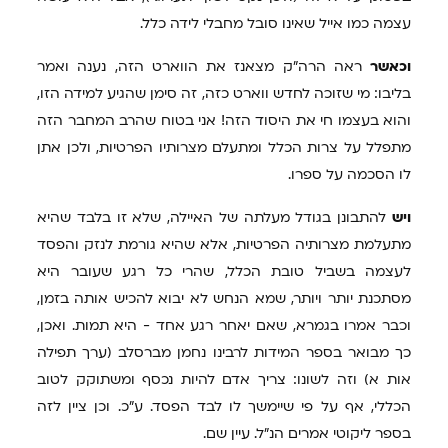
עצמה כמו אייל שאינו סובל מחבלי לידה כלל.
וכאשר
ראה הרה"ק מצאנז את הווארט הזה, נענה ואמר
בליבו: מי שזוכה לחדש ווארט כזה, זה סימן שהגיע למידה הזו,
והוא בעצמו חי את היסוד הזה! אני בטוח שהרב המחבר הזה
מתפלל על צרות הכלל ומתעלם מצרותיו הפרטיות, ולכן אתן
לו הסכמה על ספרו.
ויש
להתבונן בגודל מעלתה של האיילה, שלא זו בלבד שהיא
מתעלמת מצרותיה הפרטיות, אלא שהיא גורמת לנזק והפסד
לעצמה בשביל טובת הכלל, שהרי כל רגע שעובר היא
מסתכנת יותר ויותר, שמא הנחש לא יבוא להכיש אותה בזמן,
וכבר אמרו בגמרא, שאם יאחר רגע אחד - היא תמות. ואכן,
כך מבואר בספר המידות לרבינו נחמן מברסלב (ערך תפילה
אות א) וזה לשונו: צריך אדם להיות נכסף ומשתוקק לטוב
הכללי, אף על פי שיימשך לו לבד הפסד. ע"כ. וכן ציין לזה
בספר ליקוטי אמרים הנ"ל. עיין שם.