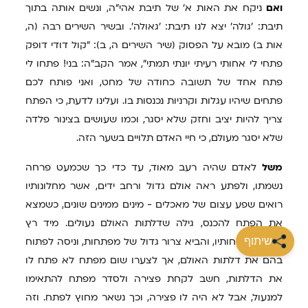
ואם
ניקח את האות א' של תיבת אהי"ה, ונשים אותה בתוך
תיבת: 'גולה' יצא לנו תיבת: 'גאולה'. ובשיר השירים רבה (ה,
אות ב) מובא על הפסוק (שיר השירים ה, ב): "קול דודי דופק
פתחי לי אחותי רעיתי יונתי תמתי", אמר הקב"ה: בני! פתחו לי
פתח אחד של תשובה כחודה של מחט, ואני פותח לכם
פתחים שיהיו עגלות וקרניות נכנסות בו. ועלינו לדעת, כי הפתח
צריך להיות יציב וחזק שלא יסגר, וכמו שעושים בצינור פלדה
שלא יסגר מעולם, כי חיי האדם תלויים בשער הזה.
משל
לאדם שהיה רעב מאוד, עד כדי כך שכמעט פרחה
נשמתו, ולפתע ראה אולם גדול ורחב ידים, אשר מחלונותיו
רואים שפע עצום של מאכלים - מינים ממינים שונים, כשמצא
את הפתח להכנס, גילה שדלתות האולם נעולים. מיד רץ
בשארית כוחותיו, והביא צרור גדול של מפתחות, וניסה לפתוח
שיתוף
בהם את דלתות האולם, אך לצערו שום מפתח לא פתח לו
את הדלתות, חשב לקחת פצירה ולסדר מפתח להתאימו
למנעול, אבל לא היה לו פצירה, וכך נשאר מחוץ לפתח. וזה