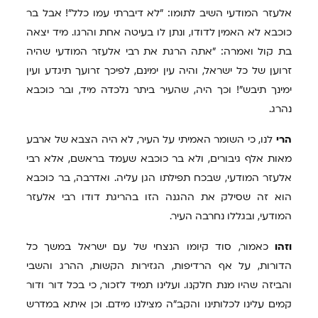
אלעזר המודעי השיב לתומו: "לא דיברתי עמו כלל"! אבל בר
כוכבא לא האמין לדודו, ונתן לו בעיטה אחת והרגו. מיד יצאה
בת קול ואמרה: "אתה הרגת את רבי אלעזר המודעי שהיה
זרוען של כל ישראל, והיה עין ימינם, לפיכך זרועך תיגדע ועין
ימינך תיבש"! וכך היה, שהעיר ביתר נלכדה מיד, ובר כוכבא
נהרג.
הרי
לנו, כי השומר האמיתי על העיר, לא היה הצבא של ארבע
מאות אלף גיבורים, ולא בר כוכבא שעמד בראשם, אלא רבי
אלעזר המודעי, שבכח תפילתו הגן עליה. ואדרבה, בר כוכבא
הוא זה שסילק את ההגנה הזו בהריגת דודו רבי אלעזר
המודעי, ובגללו נחרבה העיר.
וזהו
כאמור, סוד קיומו הנצחי של עם ישראל במשך כל
הדורות, על אף הרדיפות, הגזירות הקשות, ההרג והשבי
והביזה שהיו מנת חלקנו. ועלינו תמיד לזכור, כי בכל דור ודור
קמים עלינו לכלותינו והקב"ה מצילנו מידם. וכן איתא במדרש