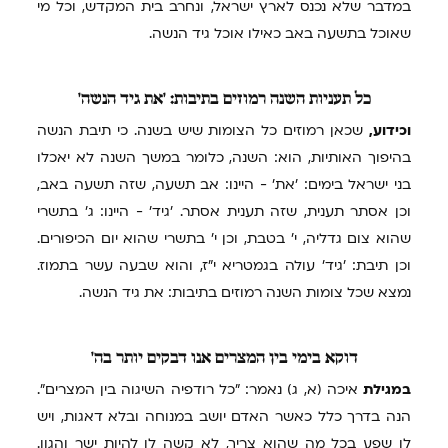
במדבר שלא נכנס לארץ ישראל, ונחרב בית המקדש, וכל מי
שאוכל בתשעה באב כאילו אוכל גיד הנשה.
כל
תעניות השנה רמוזים בתיבות: 'את גיד הנשה'
וכידוע,
שכאן רמוזים כל הצומות שיש בשנה. כי תיבת הנשה
בהיפוך האותיות, הוא: השנה, כלומר במשך השנה לא יאכלו
בני ישראל בימים: 'את' - היינו: אב תשעה, שזה תשעה באב,
וכן אסתר תענית, שזה תענית אסתר. 'גיד' - היינו: ג' בתשרי
שהוא צום גדליה, י' בטבת, וכן י' בתשרי שהוא יום הכיפורים.
וכן תיבת: 'גיד' עולה בגמטריא י"ז, והוא שבעה עשר בתמוז.
נמצא שכל צומות השנה רמוזים בתיבות: את גיד הנשה.
דוקא
בימי בין המצרים אנו דבקים יותר בה'
במגילת
איכה (א, ג) נאמר: "כל רודפיה השיגוה בין המצרים".
הנה בדרך כלל כאשר האדם יושב במנוחה ובלא דאגות, ויש
לו שפע בכל מה שהוא צריך, לא קשה לו להיות ישר והגון.