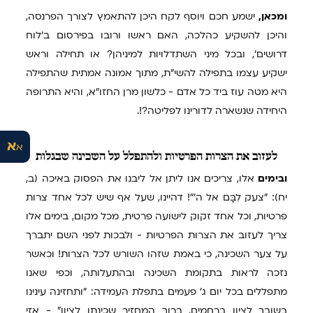
ומכאן,
ישמע חכם ויוסף לקח היכן להתאמץ לצורך הפרנסה,
והיכן להשקיע כהלכה, האם ראשו ורובו בפירסום ב'לוח
דרושים', ובכל מיני השתדלויות למיניהן? או תחילה וראש
ישקיע עצמו בתפילה להשי"ת, מתוך אמונה אמתית שהתפילה
היא מטה עוז ביד כל אדם - כלשון מרן החזו"א, והיא התרופה
היחידה שנשארה לדורינו לפליטה?!.
א
א
לעזוב
את הצרות הפרטיות ולהתפלל על השכינה שבגלות
ובימים
אלו, צריכים אנו ליתן אל ליבנו את הפסוק באיכה (ב,
יח): "צעק לִבָּם אל ה'"! דהיינו, שעל אף שיש לכל אחד צרות
פרטיות, וכל אחד זקוק לישועה פרטית, מכל מקום, בימים אלו
צריך לעזוב את הצרות הפרטיות - ולבכות לפני השם יתברך
על צער השכינה, כי באמת שזהו השורש לכל הצרות! וכאשר
נזכה לראות בתקומת השכינה ובהתעלותה, וכפי שאנו
מתפללים בכל יום ג' פעמים בתפלת העמידה: "ותחזינה עינינו
בשובך לציון ברחמים, ברוך המחזיר שכינתו לציון" - אזי