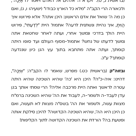
(בראשית ג, ט): "ויקרא ה' אלהים אל האדם ויאמר לו אַיֶּכָּה",
ולכאורה הרי הקב"ה "מלא כל הארץ כבודו" (ישעיהו ו, ג), ואם
כן מה ה' שואל את אדם הראשון: היכן אתה? אלא פירושו איך
הֲוֵיתָ, איך נהיית ונשתנית לרעה? אתמול היית "לְדַעְתִּי", פירוש
היית הולך בדרכי ונמשך אחרי, ועתה לאחר שחטאת אתה
נמשך לדעתו של נחש? אתמול-מסוף העולם ועד סופו היתה
קומתך, ועתה אתה מתחבא בתוך עץ הגן כיון שנגדעה
קומתך? ע"כ.
ובזוה"ק
(בראשית כט.) מפרש, שאמר לו הקב"ה: "אַיֶּכָּה",
דהיינו: איה-כ"ה? היכן היא 'כה' שהיא השכינה שהיא היתה
עטרה לראשך ואתה היית מרכבה אליה? הרי שמתי אותך בגן
עדן לעבד-ה ולשמר-ה, לעבוד את הה' שהיא השכינה ברמ"ח
מצוות עשה, ולשמור את הה' בשס"ה מצוות לא תעשה, ואם
כן היכן היא הה', שהיא השכינה הקדושה? להיכן סילקת אותה
ופשעת בה? הורדת את השכינה הקדושה לתוך הקליפות!