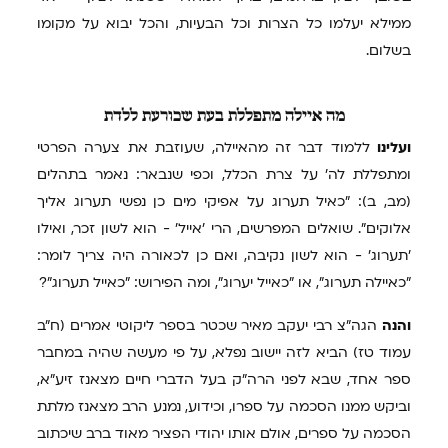
ממילא יעלמו כל הצרות וכל הבעיות, והכל יבוא על מקומו
בשלום.
מה
איילה מתפללת בעת שכורעת ללדת
ועלינו
ללמוד דבר זה מהאיילה, שעוזבת את צערה הפרטי
ומתפללת לה' על צרת הכלל, וכפי שנבאר: נאמר בתהלים
(מב, ב): "כאיל תערוג על אפיקי מים כן נפשי תערוג אליך
אלוקים". שואלים המפרשים, הרי 'אייל' - הוא לשון זכר, ואילו
'תערוג' - הוא לשון נקיבה, ואם כן לכאורה היה צריך לומר:
"כאיילה תערוג", או "כאייל יערוג", ומה הפירוש: "כאייל תערוג"?
והנה
הגה"צ רבי יעקב מאיר שכטר בספר ליקוטי אמרים (ח"ב
עמוד טז) הביא לזה יישוב נפלא, על פי מעשה שהיה במחבר
ספר אחד, שבא לפני הרה"ק בעל הדברי חיים מצאנז זיע"א,
וביקש ממנו הסכמה על ספרו, וכידוע, נמנע הרב מצאנז מלתת
הסכמה על ספרים, אולם אותו יהודי הפציר מאוד ברב שיכתוב