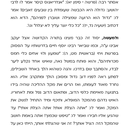
אסתר רבה (פרשה י סימן יא): "אנדריאנוס קיסר אמר לו לרבי
יהושע: גדולה היא הכבשה שעומדת בין שבעים זאבים! אמר
לו: "גדול הוא הרועה שמצילה ושוברן לפניהם", הדא הוא
דכתיב (ישעיה נד, יז): "כל כלי יוצר עליך לא יצלח" וגו'.
ולמעשה,
יסוד זה כבר מצינו בתורה הקדושה אצל יעקב
אבינו ע"ה, וכמו שביאר רבינו יוסף חיים בדרשותיו על הפסוק
בפרשת ויחי (בראשית מט, ה): "שמעון ולוי אחים כלי חמס
מכרותיהם", והוא פותח במשל נאה, שאיש אחד נקלע ליער
לבדו, והסתבך שם בדרכו. והנה כשהוא הלך באחד השבילים,
לפתע ראה לפניו דוב גדול ומסוכן הולך ומתקרב אליו. הוא
נחרד מאוד לעומתו, ואז הרים את מקל ההליכה שהיה בידו
בתנועה מאיימת כלפי הדוב, ופתאום הדוב נפל ומת לאחוריו.
האיש נדהם מהמקל המופלא, ותיכף ומיד התחיל לנשק את
המקל, ואמר לו: "אתה הצלת אותי! אתה הצלת אותי"! עד
שהגיע אליו חבירו ואמר לו: "טיפש שכמוך! אתה באמת חושב
שהמקל הזה הציל אותך? זה אני שהצלתי אותך, הייתי כאן על