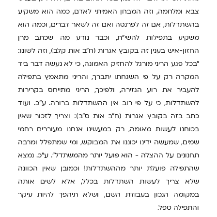
צבא ומלחמה, וזה המבחן האמיתי לאדם, כמה הוא משקיע
בהשתדלות, אם זה לפרנסה ואם זה לשאר דברים, וכמה הוא
משקיע בתפילות להשי"ת, וכבר נודע מה שכתב מרן
החזון-איש בענין זה בקובץ אגרות (ח"ב אות קלב), וזה לשונו:
"בכל פגע הריני מורגל להחזיק האמונה, כי לא נעשה דבר ביד
המקרה רק על פי השגחתו יתברך, והריני מתאמץ בתפילה
להעביר את רוע הגזירה, ולפיכך, הריני מתייחס בקרירות
להשתדלות, כי על פי רוב אין ההשתדלות ברורה. ע"כ. ועוד
כתב בזה בקובץ אגרות (ח"ב אות ס"ב): וצריך לזכור שאין
בכוחנו לעשות מאומה, רק במעשינו אנחנו מעוררים רחמי
שמים, שמעשה ידינו יכוננו את המבוקש, ומי שמתפלל ומרבה
תחנונים על ההצלה - הוא פועל יותר מהמשתדל". ע"כ. נמצא
שהתפילה פועלת יותר מההשתדלות! וכמובן שאין הכוונה
שלא צריך לעשות השתדלות בכלל, אלא לשים אותה
במקומה הנכון בעבודת השם, ושלא תיהפך להיות עיקר
והתפילה טפל.