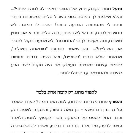
ותעל
חמת הקונה, וירוץ אל המוכר ויאמר לו: למה רימיתני?...
והלא שילמתי לך במיטב כספי בשביל טלית המשובחת ביותר
ונתת לי מהסחורה הגרועה ביותר! השיב לו המוכר: לא
תחשדני לחינם, ובודאי לא רמיתיך, הנה טלית זו היא אכן ממין
משובח, ומה אעשה לך כי 'התחכמת' ולא שמעת בקולי לתפור
את השוליים?... וזהו שאמר הכתוב: "טומאתה בשוליה",
שמאחר שלא נזהרו 'בשוליים', ולא הציבו גדרות וחומות
לשמור עצמם בשמירה מעולה, אזי היה מקום ליצר הרע
להיכנס ולהחטיאם עד שנפלו לגמרי.
לקפוץ
מהגג רק קומה אחת בלבד
והפורץ
אחת מגדרות היהדות, למה הוא דומה? לאחד שעמד
על גג בנין רם ונישא - בן מאה קומות, והתקרב לשפת הגג,
וכבר החל לטפס על המעקה בכדי לקפוץ למטה ולאבד
עצמו לדעת, מיד אחזו בו חבריו וידידיו, ואמרו לו: וכי נסתרה