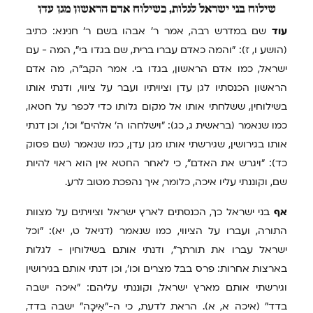
שילוח
בני ישראל לגלות, כשילוח אדם הראשון מגן עדן
עוד
שם במדרש רבה, אמר ר' אבהו בשם ר' חנינא: כתיב
(הושע ו, ז): "והמה כאדם עברו ברית, שם בגדו בי", המה - עם
ישראל, כמו אדם הראשון, בגדו בי. אמר הקב"ה, מה אדם
הראשון הכנסתיו לגן עדן וציויתיו ועבר על ציווי, ודנתי אותו
בשילוחין, ששלחתי אותו אל מקום גלותו כדי לכפר על חטאו,
כמו שנאמר (בראשית ג, כג): "וישלחהו ה' אלהים" וכו', וכן דנתי
אותו בגירושין, שגירשתי אותו מגן עדן, כמו שנאמר (שם פסוק
כד): "ויגרש את האדם", כי לאחר החטא אין הוא ראוי להיות
שם, וקוננתי עליו איכה, כלומר, איך נהפכת מטוב לרע.
אף
בני ישראל כך, הכנסתים לארץ ישראל וציויתים על מצוות
התורה, ועברו על הציווי, כמו שנאמר (דניאל ט, יא): "וכל
ישראל עברו את תורתך", ודנתי אותם בשילוחין - לגלות
בארצות אחרות: פרס בבל מצרים וכו', וכן דנתי אותם בגירושין
וגירשתי אותם מארץ ישראל, וקוננתי עליהם: "איכה ישבה
בדד" (איכה א, א). הראת לדעת, כי ה-"אֵיכָה" ישבה בדד,