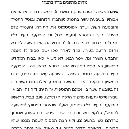
מדוע
מתענים בי"ז בתמוז
שנינו
במשנה (תענית פרק ד משנה ו): חמשה דברים אירעו את
אבותינו בשבעה עשר בתמוז: נשתברו הלוחות, ובוטל התמיד,
והובקעה העיר, ושרף אפוסטמוס את התורה, והעמיד צלם
בהיכל. והקשו בגמרא (תענית כח:) וכי הובקעה העיר בי"ז
תמוז? הרי כתוב (ירמיה נב, ו): "בחודש הרביעי בתשעה לחודש
ויחזק הרעב בעיר", ומיד לאחר מכן (שם פסוק ז) נאמר:
"ותבקע העיר" וגו'. אמר רבא, לא קשיא, כאן בבית המקדש
הראשון, כאן בבית המקדש השני. דתניא: בראשונה - הובקעה
העיר בתשעה בתמוז, בשניה - בשבעה עשר בו. דהיינו, בבית
הראשון הובקעה העיר בתשעה בתמוז, ואילו בבית השני היה
זה בשבעה עשר בו. אמנם התוספות (ר"ה יח: ד"ה זה) הביאו,
שבירושלמי (תענית פרק ד הלכה ה) תירצו, שגם בבית הראשון
הובקעה העיר בי"ז בתמוז, ואע"ג שנאמר בפסוק: "בתשעה
לחודש", קלקול חשבונות היו שם. ופירשו התוספות, שמתוך
טרדתם טעו בחשבונם, ולא רצה הפסוק לשנות מכמו שהיו
סבורים. ולכאורה הדבר תמוה עד מאוד, איך נכתב בכתבי