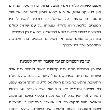
אמנם כשהוא מלא דאגות וסובל צרות, ונרדף מכל הצדדים
ואין לו שקט נפשי, אז הוא נמצא בנסיון קשה להשאר ישר
והגון. וזהו שנאמר על ישראל: כל רודפיה "השיגוה" בין
המצרים, כלומר, רוחו גדולתו ועצמתו של עם ישראל יכולים
רודפיהם להשיג ולדעת דוקא כשישראל נמצאים בין המצרים -
בצרות, בראותם שגם אז נשארים דבוקים בה' ואדרבה
מתקרבים יותר לה' יתברך.
ימי
בין המצרים הם ימי תשובה וחיזוק לשכינה
ימי
בין המצרים המה ימים קדושים מאוד, ומספר ימים אלו:
עשרים ואחת יום, כמנין שם אהי"ה שהוא בבינה שהיא עולם
התשובה. והתשובה בימים האלו מסוגלת, כי המלך נמצא עמנו,
כמו שכתוב (תהילים צא, טו): "עמו אנכי בצרה". וזה פירוש
הגמרא (קידושין כו.): "קרקע נקנית בכסף בשטר ובחזקה.
ומאימתי הויה חזקה? מכי דיש אמצרי". רומז לימי בין המצרים
שהם מסוגלים לקנות ולהשיג את השכינה, שהיא רומזת