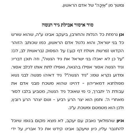
נמשך מן "אַיֶכָּה" של אדם הראשון.
סוד
איסור אכילת גיד הנשה
וכן
נרמזת כל הגלות והחורבן, ביעקב אבינו ע"ה, שהוא שורש
כל בני ישראל, והוא גלגול אדם הראשון, כמו שכותב הזוהר
הקדוש (פרשת וישלח דף קע:) על הפסוק (בראשית לב, לג):
"על כן לא יאכלו בני ישראל את גיד הנשה", וזה תוכן דבריו:
וגיד הנשה אסור אפילו בהנאה, ואפילו לתת אותו לכלב אסור.
ומדוע נקרא שמו: "גיד הנשה"? גיד דאיהו מנשה לבני נשא
מפולחנא דמאריהון - דהיינו שהוא משכח מבני אדם את
עבודת ה' יתברך, כי מי שאוכל גיד הנשה, מטביע בלבו לסור
מאחרי ה'. ותמן הוא יצר הרע רביע - ושם יצהר הרע רובץ,
ולכן הוא מטמטם ומשכח. ע"כ.
וכיון
שהמלאך נאבק עם יעקב, לא מצא מקום בגופו שיוכל
להתגבר עליו, כיון שיעקב אבינו קידש את כל אבריו, על ידי