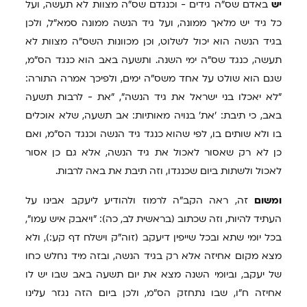
יש
באדם שס"ה גידים - וכנגדם שס"ה מצוות לא תעשה, ועל
כל גיד יש מלאך ממונה, ועל גיד הנשה ממונה סמא"ל, ולכן
בגיד הנשה הוא יכול לשלוט, וכן מכוונות השס"ה מצוות לא
תעשה, כנגד שס"ה ימי השנה. ותשעה באב הוא כנגד הס"מ,
שגם הוא שולט על אחד משס"ה ימים, ולפיכך אמרה התורה:
"לא יאכלו בני ישראל את גיד הנשה", "את - לרבות תשעה
באב, כי תיבת: 'את' בנויה מאותיות: אב תשעה, שלא אוכלים
בו ולא שותים בו, לפי שהוא כנגד גיד הנשה וכנגד הס"מ, ואם
כן לא רק שאסור לאכול את גיד הנשה, אלא גם כן אסור
לאכול ולשתות ביום שכנגדו, וזה תיבת את באה לרבות.
ומשום
זה, ראה הקב"ה לרמוז ולהודיע ליעקב אבינו על
העתיד להיות, וזה שכתוב (בראשית לב, כה): "ויאבק איש עמו",
בכל יומי שתא ובכל שייפין דיעקב (זוה"ק וישלח דף קע:), ולא
מצא מקום אחיזה אלא רק בגיד הנשה, ובזה מיד נחלש כחו
של יעקב, וביומי השנה מצא את יום תשעה באב שבו יש לו
אחיזה ח"ו, שבו נתחזק הס"מ, ולכן ביום הזה נגזר עלינו