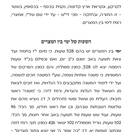
לקרקע, ונקראת ארץ קדושה, נקנית בכסף - בכסופין, בשטר
- זו התורה, ובחזקה - מכי די"ש - על ידי שם שד"י, אמצרי,
רומז לימי בין המצרים.
השעות
של ימי בין המצרים
ימי
בין המצרים יש בהם 528 שעות. כי מיום י"ז בתמוז ועד
צאת תשעה באב ישנם כ"ב יום, ואם נכפילם בכ"ד שעות
היממה יצא לנו 528, כמנין מפת"ח, והם כמנין הפרקים של
המשניות. כי משנה אותיות נשמה, שע"י המשנה זוכים לנשמה,
ועל ידי לימוד המשנה מתקבצים כל הגלויות, ואז זוכים לצאת
מן השאול של הגלות והצרות, ורמז לזה: כי 'משנה' ראשי
תיבות: העלית מן שאול נפשי (תהילים ל, ד). נוציא מהם את
שלושת השבתות שבהם, וכן את ראש חודש, סך הכל: 96
שעות. ועוד שש שעות של תשעה באב אחר חצות, סך הכל:
102 שעות. נוריד ממפת"ח 102 ישאר 426 כמנין: תוֹךְ. רמז למה
שכתוב (שמות יא, ד): "כה אמר ה' אני יוצא בְּתוֹךְ מִצְרָיִם" -