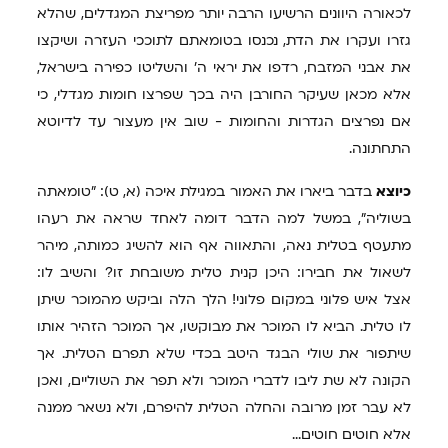
לכאורה היוונים הרשיעו הרבה יותר מפריצת המגדלים, שהלא
גזרו ועקרו את הדת, נכנסו בטומאתם לתוככי העזרה ושיקצו
את אבני המזבח, רדפו את יראי ה' והשליטו כפירה בישראל,
אלא מכאן שעיקר החורבן היה בכך שפרצו חומות מגדלי, כי
אם נפרצים הגדרות והחומות - שוב אין מעצור עד לדיוטא
התחתונה.
כיוצא
בדבר ביארו את האמור במגילת איכה (א, ט): "טומאתה
בשוליה", במשל למה הדבר דומה לאחד שראה את רעהו
מתעטף בטלית נאה, והתאווה אף הוא להשיג כמותה, מיהר
לשאול את חבירו: היכן קנית טלית משובחת זו? והשיב לו:
אצל איש פלוני במקום פלוני! הלך הלה וביקש מהמוכר שיתן
לו טלית. הביא לו המוכר את מבוקשו, אך המוכר הזהיר אותו
שיתפור את שולי הבגד היטב בכדי שלא תפרם הטלית. אך
הקונה לא שת ליבו לדברי המוכר ולא תפר את השוליים, ואכן
לא עבר זמן מרובה והחלה הטלית להיפרם, ולא נשאר ממנה
אלא חוטים חוטים...