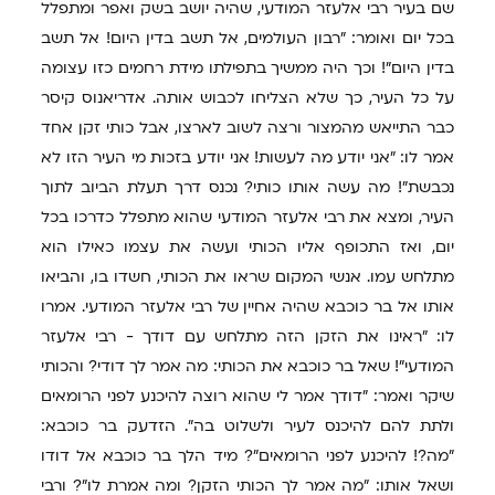
שם בעיר רבי אלעזר המודעי, שהיה יושב בשק ואפר ומתפלל
בכל יום ואומר: "רבון העולמים, אל תשב בדין היום! אל תשב
בדין היום"! וכך היה ממשיך בתפילתו מידת רחמים כזו עצומה
על כל העיר, כך שלא הצליחו לכבוש אותה. אדריאנוס קיסר
כבר התייאש מהמצור ורצה לשוב לארצו, אבל כותי זקן אחד
אמר לו: "אני יודע מה לעשות! אני יודע בזכות מי העיר הזו לא
נכבשת"! מה עשה אותו כותי? נכנס דרך תעלת הביוב לתוך
העיר, ומצא את רבי אלעזר המודעי שהוא מתפלל כדרכו בכל
יום, ואז התכופף אליו הכותי ועשה את עצמו כאילו הוא
מתלחש עמו. אנשי המקום שראו את הכותי, חשדו בו, והביאו
אותו אל בר כוכבא שהיה אחיין של רבי אלעזר המודעי. אמרו
לו: "ראינו את הזקן הזה מתלחש עם דודך - רבי אלעזר
המודעי"! שאל בר כוכבא את הכותי: מה אמר לך דודי? והכותי
שיקר ואמר: "דודך אמר לי שהוא רוצה להיכנע לפני הרומאים
ולתת להם להיכנס לעיר ולשלוט בה". הזדעק בר כוכבא:
"מה?! להיכנע לפני הרומאים"? מיד הלך בר כוכבא אל דודו
ושאל אותו: "מה אמר לך הכותי הזקן? ומה אמרת לו"? ורבי