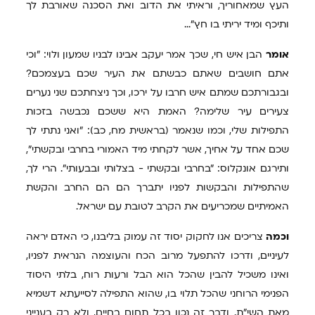
העץ שמאחוריך, וראיתי את הדוב ואת הסכנה שאורבת לך
ותיכף ומיד יריתי בו חץ"...
אומר
הבן איש חי, שכך אמר יעקב אבינו לבניו שמעון ולוי: "וכי
אתם חושבים שאתם כבשתם את העיר שכם בעצמכם?
ובגבורתכם שמתם איש חרבו על ירכו, וכך ניצחתכם שני נערים
צעירים עיר שלימה? האמת היא ששכם נכבשה בזכות
התפילות שלי, וכמו שנאמר (בראשית מח, כב): "ואני נתתי לך
שכם אחד על אחיך, אשר לקחתי מיד האמורי בחרבי ובקשתי",
ותירגם אונקלוס: "בחרבי ובקשתי - בצלותי ובבעותי". הרי לך,
שהתפילות והבקשות לפניו יתברך הם הם החרב והקשת
האמיתיים שמכריעים את הקרב לטובת עם ישראל.
וכמה
צריכים אנו לחקוק יסוד זה עמוק בליבנו, כי האדם יראה
לעיניים, ודרכו להתפעל מרוב הכח והעוצמה הנראית לפניו,
ואינו משכיל להבין שהכל הוא הבל ורעות רוח, בלתי היסוד
הפנימי הרוחני שהכל תלוי בו, שהוא התפילה לסייעתא דשמיא
מאת השי"ת. ודבר זה נכון בכל תחום בחיים, ולא רק בענייני