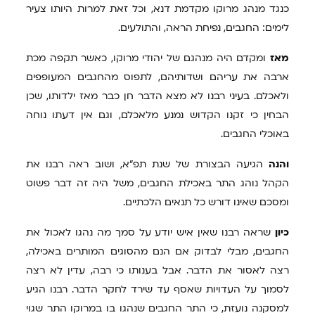
כנגד מנהג מרוקו מקדמת דנא, וכל זאת למרות היותו צעיר
לימים: החגבים, נפיחת הראה, והתולעים.
מאז
ומקדם היה מנהגם של יהודי מרוקו, כאשר תקפה מכת
ארבה את עריהם ושדותיהם, לתפוס מהחגבים המעופפים
ולאכלם. בעיני רבנו לא מצא הדבר חן כבר מאז ילדותו, שכן
הבחין כי זקנו הקדוש נמנע מלאכלם, וגם אין דעתו נוחה
באוכלי החגבים.
והנה
הגיעה הבצורת של שנת תפ"א, ושוב ראה רבנו את
הקהל נוהג התר באכילת החגבים, משל היה זה דבר פשוט
ומסכם שאינו דורש כל תנאים הלכתיים.
כיון
שראה רבנו שאין איש יודע על סמך מה נהגו לאכול את
החגבים, מבלי לבדוק אם הנם מהסוגים המותרים באכילה,
רצה לאסור את הדבר. אבל בענותו כי רבה, עדין לא רצה
לסמוך על העדויות שאסף עד שירד לחקר הדבר. רבנו הגיע
למסקנה נועזת, כי התר החגבים שנהגו בו במרוקו התר שגוי