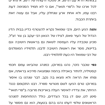
בצוותא חדא עם הרשב"א. פסקיו ודעותיו של רשב"א פזורים
לכל ארכו של ה"פרי תואר", אם כי לא תמיד הסכימה דעת
רבנו עמו, ולא אחת ארע שנחלק עליו, אבל גם עשה זאת
ביותרת הכבוד.
והנה
הגיע היום, ורבי שמואל נקרא להצטרף כדיין בבית הדין
הגדול של העיר פאס, לצידו של הגאון רבי יעקב בן צור זצ"ל,
מכיון שכבדה עליו העמסה לשאת גם בראשות הישיבה וגם
בדיינות, מסר את ראשות הישיבה לרבנו. תלמידיו המופלגים
של רבי שמואל היו כעת לתלמידי רבנו.
כפי
שכבר נזכר, נהגו במרוקו, כמנהג שהביאו עמם חכמי
קסטיליה, להתיר באכילה בהמה שנמצאה סירכא בראתה, אם
נפחו את הראה ולא מצאו בה נקב. דבר שנהגו בו איסור
במרוקו טרם הגיעו לשם מגורשי ספרד. רבנו התקומם כנגד
ההיתר, את צדדיו לאיסור העלה באריכות מרובה ב"פרי תואר"
סימן לט, שם דן בכל הצדדים, כולל ההתיחסות למנהגי
הראשונים שלפי דעתו נהגו בהם בטעות, הוא גם מספר על