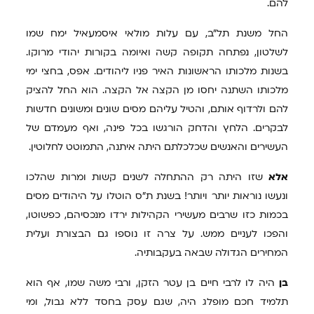
להם.
החל משנת תל"ב, עם עלות מולאי איסמעאיל ימח שמו
לשלטון, נפתחה תקופה קשה ואיומה בקורות יהודי מרוקו.
בשנות מלכותו הראשונות האיר פניו ליהודים. אפס, בחצי ימי
מלכותו השתנה יחסו מן הקצה אל הקצה. הוא החל להציק
להם ולרדוף אותם, והטיל עליהם מסים שונים ומשונים חדשות
לבקרים. הלחץ והדחק הורגשו בכל פינה, ואף מעמדם של
העשירים והאנשים שכלכלתם היתה איתנה, התמוטט לחלוטין.
אלא
שזו היתה רק ההתחלה לשנים קשות ומרות שהלכו
ונעשו נוראות יותר ויותר! בשנת ת"ס הוטלו על היהודים מסים
בכמות כזו שרבים מעשירי הקהילות ירדו מנכסיהם, כפשוטו,
והפכו לעניים ממש. על צרה זו נוספו גם הבצורת ועלית
המחירים הגדולה שבאה בעקבותיה.
בן
היה לו לרבי חיים בן עטר הזקן, ורבי משה שמו, אף הוא
תלמיד חכם מופלג היה, שגם עסק בחסד ללא גבול, ומי