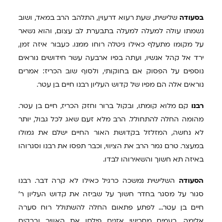
בסעודה
שלישית, שעת רעוא דרעוין, התלהב הרב במאד, ושוב
נשמתו עולה למעלה למעלה בתבערת לב עצום, והוא נשאר
על מקומו מתעלף כאילו ניטלה רוחו ממנו. כעבור איזה זמן,
ירד אל קהל אנשיו, ועתה בפיו ארבעה עשר חידושים נוראים
נוספים על הפסוק אם בחוקותי, ולסוף שוב הכריז: אמרים
נוראים אלה הם מפיו של קדוש העליון רבנו חיים בן עטר.
רבנו
קם מלוא קומתו, ובקול ברור וחזק הכריז, חיים בן עטר.
מהומה החלה להתחולל. הרב מלא זעם שאג לכל גבול, יותר
לא נחשה, המזלזל בקדושת האור החיים ישלם את גמולו
במעצר. טרם גמר הרב את הציווי, וכבר תפסו את רבנו וסגרוהו
באיזה תא חשוך והשאירוהו לבדו.
הסעודה
השלישית נמשכה כרגיל כאילו לא קרה דבר. רבנו
סגור על מסגר בחדר חשוך על שביזה את קדוש העליון ר'
חיים בן עטר... לפתע פתאום החלה להשתולל רוח סערה
אלימה, רעמים מחרישי אזנים פילחו את האוויר וברקים