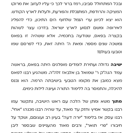
ובכל המתחולל סביבו, רמז ברור לכך כי עליו לעזוב את מרוקו
המציקה והרודפת, המתנכלת והפורעת, ולעלות לארץ הקודש.
הוא יצא לכיוון ערי הנמל שלחוף הים התיכון, כדי להפליג
לאירופה ומשם לנסוע לארץ ישראל. בדרכו עצר לשהות
בקצרה בפאס, שנודעה בחכמיה. אלא ששהיה זו בפאס
נמשכה שנים מספר. ומאת ה' היתה זאת, כדי לפרסם שמו
וטבעו בעולם!
ישיבה
גדולה ועתירת לומדים מופלגים היתה בפאס, בראשה
עמד הגה"ק ר' שמואל בן אלבאז זלה"ה. משהגיע רבנו לפאס
מצא כמובן את מקומו הטבעי בישיבתה הרמה. הוא נכנס
להיכלה, והתמסר בה ללימוד התורה ועיונה לילות כימים.
מתוך
משא ומתן של הלכה עם ראש הישיבה, נתקשר עמו
רבנו בקשר אמיץ וחזק עד מאוד, עד שהיה רבנו מכנהו "אחי".
רבנו עסק אז בלימוד "יורה דעה" בעיון רב ועצוםם, ושקד על
חיבורו "פרי תואר", ורבים מאוד מהעניינים שבספר ליבן