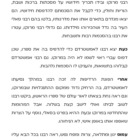
רבני מרוקו ובידו תכריך חידושיו על מסכתות ברכות ושבת,
הוריות וחולין, כדי לקבל את הסכמתם להדפסת חידושיו. הם
יצאו מגדרם בתארם אותו ואת מדרגותיו, בלטו בהם רבני סאלי
העיר בה גדל ושהכירוהו מילדותו. גם גדולי רבני מרוקו, עטרו
את רבנו בהסכמות רבות ותשבחות.
כעת
יצא רבנו לאמשטרדם כדי להדפיס בה את ספרו, שכן
דפוס עברי ראוי לשמו לא היה במרוקו. גם רבני אמשטרדם
קבלוהו בתשואות, והעניקו לו הסכמות נלהבות.
אחרי
הפוגת הרדיפות לה זכה רבנו במהלך נסיעתו
לאמשטרדם, בה הרחיק נדוד ממקום ההתנכלויות שבמרוקו,
וגם ראה נחת בצאתו לאור עולם של ספרו הראשון, ביקש רבנו
לשוב לביתו ואולי לישב קצת בשלוה. אבל המהומות
שהתחדשו במרוקו ובעת ההיא בפרט בסאלי, נוסף על הצרות
שאפפו אותו באופן אישי, לא הניחוהו.
עמוס
יגון ומתלאה, צרות ומפח נפש, ראה רבנו בכל הבא עליו