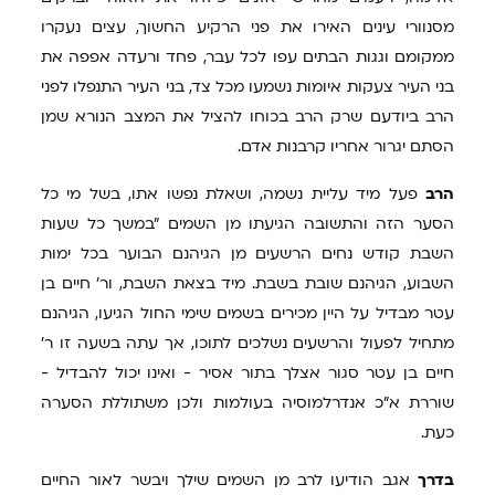
מסנוורי עינים האירו את פני הרקיע החשוך, עצים נעקרו
ממקומם וגגות הבתים עפו לכל עבר, פחד ורעדה אפפה את
בני העיר צעקות איומות נשמעו מכל צד, בני העיר התנפלו לפני
הרב ביודעם שרק הרב בכוחו להציל את המצב הנורא שמן
הסתם יגרור אחריו קרבנות אדם.
הרב
פעל מיד עליית נשמה, ושאלת נפשו אתו, בשל מי כל
הסער הזה והתשובה הגיעתו מן השמים "במשך כל שעות
השבת קודש נחים הרשעים מן הגיהנם הבוער בכל ימות
השבוע, הגיהנם שובת בשבת. מיד בצאת השבת, ור' חיים בן
עטר מבדיל על היין מכירים בשמים שימי החול הגיעו, הגיהנם
מתחיל לפעול והרשעים נשלכים לתוכו, אך עתה בשעה זו ר'
חיים בן עטר סגור אצלך בתור אסיר - ואינו יכול להבדיל -
שוררת א"כ אנדרלמוסיה בעולמות ולכן משתוללת הסערה
כעת.
בדרך
אגב הודיעו לרב מן השמים שילך ויבשר לאור החיים