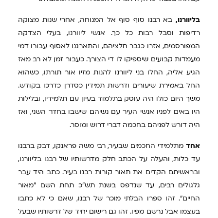
בליוורנו,
בא רבנו סוף סוף אל המנוחה, אחרי שנות מצוקה
רדיפות וסבל רבות כל כך. אנשי ליוורנו, בעלי הצדקה
המפורסמים, אזרו כגבר חלציהם, והתארגנו לאסוף עבורו דמי
מעמדות קבועים שיספיקו לו די הצורך. כעבור זמן לא רב מאז
הגיע אליה, החלו בני ליוורנו להנות מזיו אור תורתו, כשהוא
החל באמירת שיעורים ודרשות תמידין כסדרן כדרכו בקודש.
משך היום כולו היה עוסק בתלמוד בעיון עם תלמידיו, ובלילות
היו באים לפניו אנשי העיר עם נשיהם שישבו בחדר השני, ואז
היה דורש לפניהם בחכמה דברי דרוש ומוסר.
אחד
מתלמידי החכמים שבעיר, רבי משה פראנקו, דבק ברבנו
עד כלות, והעלה על הכתב חלק מדרשותיו של רבנו בליוורנו,
ובראשיתם הקדים את תאור קורות רבנו בעיר. כתב היד עבר
גלגולים רבים, עד שנדפס בשנת תש"כ תחת השם "מאור
החיים". זהו ספרו הבלתי מוכר של רבנו, שאם כי לא כתבו
בעצמו אבל נרשם מפיו. זהו גם רישום יחיד של דרשותיו שבעל