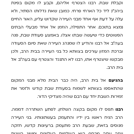
וקבלת שבת. רבנו הצטרף אליהם, וקבע לו מקום בפינת
ביהכ"נ ליד כל הארחי פרחי. כמובן שאת גדלותו הסתיר, ולא
עלה על דעת אף אחד מבני העיירה שקדוש עליון, האור החיים
נמצא בתוכם. אחר התפילה, הוזמן אל אחד מבעלי הבתים
הפשוטים כדי שיעשה שבתו אצלו. באמצע סעודת שבת, פנה
בעה"ב אל רבנו והודיע לו שמנהג העיירה שאת סיום הסעודה
וברכת המזון עורכים בצוותא כל בני העיירה בבית הרב, ולכן
מבקשו שיצטרף אתו, רבנו לא התנגד והצטרף עם בעה"ב אל
בית הרב.
בהגיעם
אל בית הרב, היה כבר הבית מלא מבני המקום
שהתאספו בצוותא לשמוח בסעודת שבת קודש ולזמר את
זמירות השבת יחד עם רבם שהיה מצדיקי הדור.
רבנו
תפס לו מקום בקצה השלחן. לפתע השתררה דממה.
הרב הניח ראשו בין ידיו והתעמק בעשתונותיו. בני העיירה
מנוסים בזאת, שבעת הרב מתעמק ברעיונות קדשו, חזקה
שזה עתה מרחף הוא בעולמות העליונים ומשיג השגות