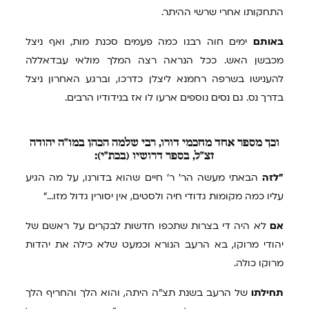
התחקותו אחרי שרשי ההיתר.
באותם
ימים חוה רבנו כמה פעמים סכנת מות, ואף ניצל
מכבשן האש. ככל הנראה רצה המלך מולאי עבדאללה
להענישו בשרפה רחמנא ליצלן כדרכו, וברגע האחרון ניצל
בדרך נס. גם נסים נוספים ארעו לו אז בנידודיו הרבים.
וכך
מספר אחד מחכמי דורו, רבי שלמה הכהן במו"ה יהודה
זצ"ל, בספר דרושיו (בכת"י):
"לזה
הבאתי מעשה הר' ר' חיים שהוא בדורנו, על מה הגיע
עליו כמה מקומות גדודי חיה ולסטים, אין יסורין גדול מזו..."
אם
לא היה די בצרות שתכפו חדשות לבקרים על ראשם של
יהודי מרוקו, בא הרעב הנורא וכמעט שלא כילה את יהדות
מרוקו כולה.
תחילתו
של הרעב בשנת תצ"ה היתה, והוא הלך והחריף הלך