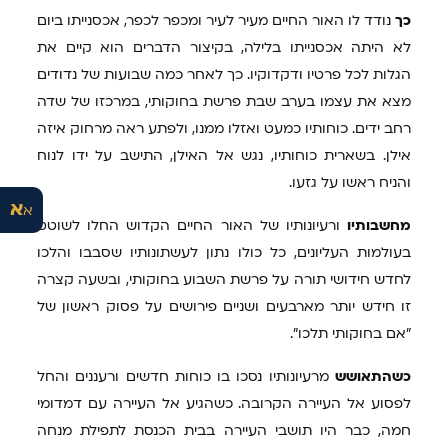
כך
נודד לו האור החיים מעיר לעיר ומכפר לכפר, אכסנייתו ביום
לא היתה אכסנייתו בלילה, בקיצור הדברים הוא קיים את
הגלות לכל פרטיו ודקדוקיו. כך לאחר כמה שבועות של נדודים
מצא את עצמו בערב שבת פרשת בחוקותי, במרכזו של שדה
רחב ידים. כוחותיו כמעט ואזלו ממנו, ולפתע ראה מרחוק איזה
אילן. בשארית כוחותיו, נגש אל האילן, התישב על ידו לנוח
והניח ראשו על גזעו.
א
א
מחשבותיו
ורעיונותיו של האור החיים הקדוש החלו לשוטט
בעולמות העליונים, כל כולו נתון לעשתונותיו שסבבו והלכו
לחדש חידושי תורה על פרשת השבוע בחוקותי, ובשעה קצרה
זו חידש יותר מארבעים ושניים פירושים על פסוק ראשון של
"אם בחוקותי תלכו".
כשהתאושש
מרעיונותיו נסכו בו כוחות חדשים ורעננים והחל
לפסוע אל העיירה הקרובה. כשהגיע אל העיירה עם דמדומי
חמה, כבר היו תושבי העיירה בבית הכנסת לתפילת מנחה