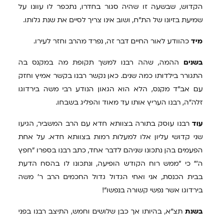
הקדוש, שבשעה זו שהיה סגור בחדרו, נתכפר לו עוונו על
שמיעת בזיונו של הת"ח, ושוב אינו צריך לסיים את שנת גלותו.
מיד
כהוודע לאור החיים דבר זה, נפרד מהרב וחזר לעירו.
בשנים
ההמה, שהה רבנו למשך תקופת מה במקנס בה
התגורר בילדותו כמה שנים. כאן נקשר רבנו בקשר אמיץ וחזק
עם אב"ד מקנס, הלא הוא הגאון הנודע רבי משה בירדוגו
זלה"ה, רבנו העריץ אותו עד מאוד והפליג בשבחו.
עוד
רבנו עוסק בתורה בצוותא חדא עם הרב המשביר, הגיעו
שני קדושי עליון אלו למעלות רמות בצוותא חדא. על אחת
הפעמים בהן נתכונו שניהם לדבר אחד, כתב רבנו בספרו "חפץ
ה'" כי "ממש רוח הקודש הופיעה, ונתכונו לו בהסח הדעת
בבית הכנסת, אני ואחי הגדול גדול החכמים הרב ר' משה
בירדוגו אשר נפשי קשורה בנפשו"!
בשנת
תצ"א, בהיותו אך כבן שלושים וחמש, התיצב רבנו בפני