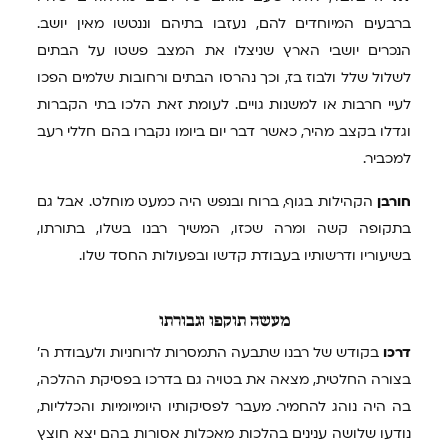
ברבעים המיוחדים להם, נעזבו בתיהם וננטשו מאין יושב.
הנכרים יושבי הארץ שניצלו את המצב פשטו על הבתים
לשלול שלל ולבוז בז, וכך נהרסו הבתים ורחובות שלמים הפכו
לעיי חרבות או למשנות גויים. לעומת זאת הלכו בתי הקברות
וגדלו בקצב מהיר, כאשר דבר יום ביומו נקברו בהם חללי רעב
למכביר.
חורבן
הקהילות בגוף, ברוח ובנפש היה כמעט מוחלט. אבל גם
בתקופה קשה ומרה שכזו, המשיך רבנו בשלו, בתורתו,
בשיעוריו ודרשותיו בעבודת קדשו ובפעולות החסד שלו.
מעשה
תוקפו וגבורתו
דרכו
בקודש של רבנו שתבעה התמסרות לרוחניות ולעבודת ה'
בצורה החלטית, מצאה את בטויה גם בדרכו בפסיקת ההלכה,
בה היה נוהג להחמיר. מעבר לפסיקותיו היומיומיות והכלליות,
נודעו שלושה ענינים בהלכות מאכלות אסורות בהם יצא חוצץ