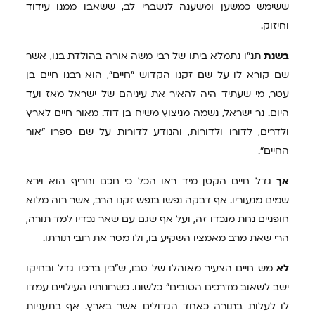
ששימש כמשען ומשענה לנשברי לב, ששאבו ממנו עידוד
וחיזוק.
בשנת
תנ"ו נתמלא ביתו של רבי משה אורה בהולדת בנו, אשר
שם קורא לו על שם זקנו הקדוש "חיים", הוא רבנו חיים בן
עטר, מי שעתיד היה להאיר את עיניהם של ישראל מאז ועד
היום. נר ישראל, נשמה מניצוץ משיח בן דוד. מאור חיים לארץ
ולדרים, לדורו ולדורות, והנודע לדורות על שם ספרו "אור
החיים".
אך
גדל חיים הקטן מיד ראו הכל כי חכם וחריף הוא וירא
שמים מנעוריו. אף דבקה נפשו בנפש זקנו הרב, אשר רוה מלוא
חופניים נחת מנכדו זה, ועל אף שגם עם שאר נכדיו למד תורה,
הרי שאת מרב מאמציו השקיע בו, ולו מסר את רובי תורתו.
לא
מש חיים הצעיר מאוהלו של סבו, ש"בין ברכיו גדל ובחיקו
ישב לשאוב מדרכים הטובים" כלשונו. כשרונותיו העילויים עמדו
לו לעלות בתורה כאחד הגדולים אשר בארץ. אף בתעניות