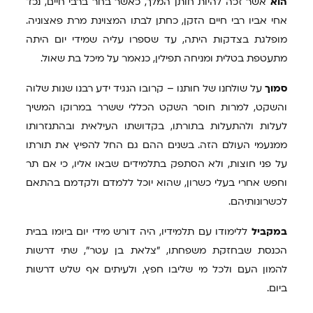
הוא
אשר זכה להיות חותן המלך, כאשר בחר ברבי חיים, נכד
אחי אביו רבי חיים הזקן, כחתן לבתו המצוינת מרת פאצוניה.
מופלגת בצדקות היתה, עד שספרו עליה שמידי יום היתה
מתעטפת בטלית ומניחה תפילין, כנאמר על מיכל בת שאול.
סמוך
על שולחנו של חותנו – קרובו הנגיד ידע רבנו שנות שלוה
והשקט, למרות חוסר השקט הכללי ששרר במרוקו המשיך
לעלות ולהתעלות בתורתו, בקדושתו העילאית ובהתנזרותו
ממנעמי העולם הזה. בשנים ההם גם החל להפיץ את תורתו
על פני חוצות, ולא הסתפק בתלמידים שבאו אליו, כי אם תר
וחפש אחרי בעלי כשרון, שהוא יוכל ללמדם ולקדמם בהתאם
לכשרונותיהם.
במקביל
ללימודו עם תלמידיו, היה דורש מידי יום ביומו בבית
הכנסת שבחזקת משפחתו, "צלאת בן עטר", שתי דרשות
להמון העם ולכל מי שליבו חפץ, ולעיתים אף שלש דרשות
ביום.