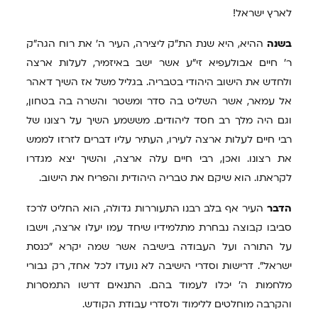
לארץ ישראל!
בשנה
ההיא, היא שנת הת"ק ליצירה, העיר ה' את רוח הגה"ק
ר' חיים אבולעפיא זי"ע אשר ישב באיזמיר, לעלות ארצה
ולחדש את הישוב היהודי בטבריה. בגליל משל אז השיך דאהר
אל עמאר, אשר השליט בה סדר ומשטר והשרה בה בטחון,
וגם היה מלך רב חסד ליהודים. מששמע השיך על רצונו של
רבי חיים לעלות ארצה לעירו, העתיר עליו דברים לזרזו לממש
את רצונו. ואכן, רבי חיים עלה ארצה, והשיך יצא מגדרו
לקראתו. הוא שיקם את טבריה היהודית והפריח את הישוב.
הדבר
העיר אף בלב רבנו התעוררות גדולה, הוא החליט לרכז
סביבו קבוצה נבחרת מתלמידיו שיחד עמו יעלו ארצה, וישבו
על התורה ועל העבודה בישיבה אשר שמה יקרא "כנסת
ישראל". דרישות וסדרי הישיבה לא נועדו לכל אחד, רק גבורי
מלחמות ה' יכלו לעמוד בהם. התנאים דרשו התמסרות
והקרבה מוחלטים ללימוד ולסדרי עבודת הקודש.