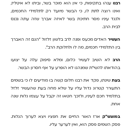
רבנו
ענהו בתקיפות, כי אין הוא מוכר בשר, וביתו לא איטליז,
ואינו רוצה לתת לו, כי הבשר מיועד רק לתלמידי החכמים,
ולנגד עיניו מסר חתיכת בשר לאיזה אברך שזה עתה נכנס
לבית הרב.
העשיר
האדים מכעס ופנה לרב בלשון זלזול "הגם זה האברך
בין התלמידי חכמים, מה לו ולחלוקת הרב".
הרב
לא השיב לעשיר כלום, ומלא סיפוק עלה על יצועו
בהודאתו להשי"ת שמנהגו לא הופרע על אף חסרון הבשר.
בעת
שינתו, פקד את רבנו חלום קשה בו מודיעים לו כי בשמים
התעורר קטרוג גדול עליו על שלא מחה בעת שהעשיר זלזל
בתלמיד חכם לעיניו, ולזכך חטאו זה יקבל על עצמו גלות שנה
אחת.
במוצש"ק
ארז האור החיים את חפציו ויצא לערוך הגלות.
פסק השמים פסק הוא, ואין לערער עליו.