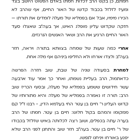
חמתם, כן בקש הרב לכלות חמתו באדם הפשוט היושב בצד
ומעיז לזלזל בכבוד קדשו של האור החיים, אף שהרב לא
הכירו מימיו, אבל אם בפמליא של מעלה לומדים את תורתו —
חזקה שקדוש עליון מופלג האיש, אך בעה"ב שאצלו סעד
האור החיים הרגיע את הרב ושאר האנשים הנרגזים.
אחרי
כמה שעות של שמחה בצוותא בתורה ויראה, חזר
בעה"ב ולצדו אורחו ולא החליפו ביניהם אף מלה אחת.
למחרת
בסעודה שניה של שבת, שוב חזרה הפרשה
כדאתמול, הרב בעליית נשמתו, ואחר כך אמר עוד ארבעה
עשר חידושים ששמע בפמליא של מעלה, ובסוף הכריז שוב
הרב: תורה זו נאמרה בפמליא של מעלה והיא מתורותיו של
קדוש העליון ר' חיים בן עטר החי בעלמא הדין, - רבנו ז"ל קם
ממקומו והמהם בקול חלוש: חיים בן עטר. חמתו של הרב
בערה עתה בכפלים, ושוב רצה לכלותה באיש שזלזל בכבודו
של ר' חיים בן עטר. בעה"ב חזר שוב והתחנן לפני הרב שלא
יפגע באורחו ויניחנו לנפשו.