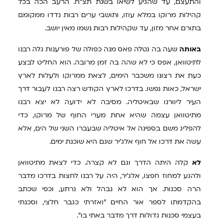
והתעצם, עד שהגיע לשיאו בשנת תצ"ח. הרעב הכה בכל
קהילות מרוקו במלא עוזו, ותושבי ערים רבות נדדו ממקומם
בתורם אחר מזון, עד שקהילות רבות נשמו מאין יושב.
באותה
שעה בה נטלה פאס מנה כפולה של פורענות גלה רבנו
לתיטוואן, אפס כי לא שהה בה זמן מרובה. הוא החליט לבצע
כעת את רצונו משכבר הימים, לצאת ממרוקו ולעלות לארץ
ישראל, כאות נפשו. בדרכו לארץ הקודש רצה רבנו לעבור דרך
העיר ליוורנו שבאיטליה. מסיבה לא ידועה לא יצא רבנו
מתיטוואן עצמה שהיא אחת מערי החוף של מרוקו, כדי
להפליג משם בספינה אל איטליה שבעברו השני של הים, אלא
עשה את דרכו אל חוף אלג'יר שגם היא שוכנת ימים.
לא
קלה היתה הדרך וגם לא קצרה. כדי לצאת מתיטוואן
ולהגע למחוז חפצו, אלג'יר, היה על רבנו לחצות בדרכו מדבר
הרה סכנות. אך הוא לא נבהל ולא נרתע, וכפי שכתב
בהקדמתו לספר אור החיים "ואזרתי כגבר חלצי, וסכנתי
בעצמי סכנות גדולות דרך מדבר באתי בו".