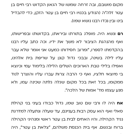
מקום מושבם, ובה זרחה שמשו של הגאון הקדוש רבי חיים בן
עטר זלה"ה (הנודע בכנויו רבי חיים בן עטר הזקן, כדי להבדיל
בינו ובין נכדו רבנו נושא שמו).
רם
ונשא היה. מופלג בתורתו וביראתו, בקדושתו ובפרישותו,
ואף מהנהגת הציבור לא משך את ידיו. וכה כתב עליו רבנו
בהקדמתו לספרו, "ומרוב חסידותו כמעט אני אומר שלא עבר
עליו לילה בשינה, ובבכי גדול קונן על שריפת בית אלהינו,
ואפילו בלילי טבת הארוכים השלים הלילה בלימוד עמי וכיוצא
בי מיוצאי חלציו, ואף כי הרבה צרות עברו עליו והוצרך לנוד
ממקומו, בכל זאת בכל מקום שגלה גלתה שכינה עמו, ולא
מנע עצמו מד' אמות של הלכה".
אח
היה לו ורבי שם טוב שמו, גדול כבודו בעיני בני קהילת
סאלי ואף הוא עסק רבות בעניינם, עד שעלה ונתעלה למדרגת
נגיד הקהילה. והיו האחים לבית בן עטר ראשי ומנהיגי הקהילה
ברוח ובגשם. אף בית הכנסת משלהם, "צלאת בן עטר", היה