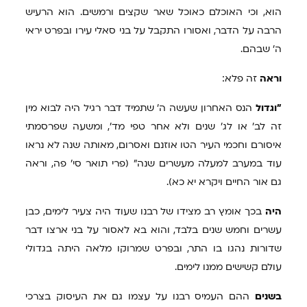
הוא, וכי האוכלם כאוכל שאר שקצים ורמשים. הוא הרעיש
הרבה על הדבר, ואסורו התקבל על בני סאלי עירו ובפרט יראי
ה' שבהם.
וראה
זה פלא:
"וגדול
הנס האחרון שעשה ה' שתמיד דבר רגיל היה לבוא מין
זה לב' או לג' שנים ולא אחר טפי מד', ומשעה שפרסמתי
איסורם וחכמי העיר הטו אוזנם ואסרום, מאותה שנה לא נראו
עוד במערב למעלה מעשרים שנה" (פרי תואר סי' פה, וראה
גם אור החיים ויקרא יא כא).
היה
בכך אומץ רב מצידו של רבנו שעוד היה צעיר לימים, כבן
עשרים וחמש שנים בלבד, והוא בא לאסור על בני ארצו דבר
שדורות נהגו בו התר, ובפרט שמרוקו מלאה היתה בגדולי
עולם קשישים ממנו לימים.
בשנים
ההם העמיס רבנו על עצמו גם את העיסוק בצרכי