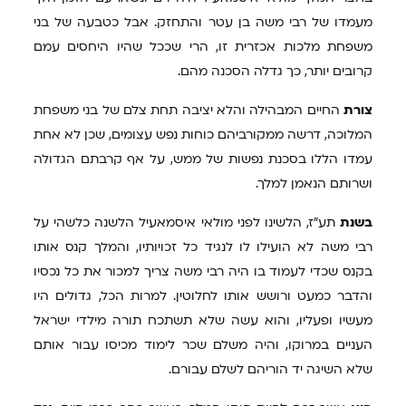
מעמדו של רבי משה בן עטר והתחזק. אבל כטבעה של בני
משפחת מלכות אכזרית זו, הרי שככל שהיו היחסים עמם
קרובים יותר, כך גדלה הסכנה מהם.
צורת
החיים המבהילה והלא יציבה תחת צלם של בני משפחת
המלוכה, דרשה ממקורביהם כוחות נפש עצומים, שכן לא אחת
עמדו הללו בסכנת נפשות של ממש, על אף קרבתם הגדולה
ושרותם הנאמן למלך.
בשנת
תע"ז, הלשינו לפני מולאי איסמאעיל הלשנה כלשהי על
רבי משה לא הועילו לו לנגיד כל זכויותיו, והמלך קנס אותו
בקנס שכדי לעמוד בו היה רבי משה צריך למכור את כל נכסיו
והדבר כמעט ורושש אותו לחלוטין. למרות הכל, גדולים היו
מעשיו ופעליו, והוא עשה שלא תשתכח תורה מילדי ישראל
העניים במרוקו, והיה משלם שכר לימוד מכיסו עבור אותם
שלא השיגה יד הוריהם לשלם עבורם.