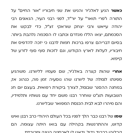
כאשר
הגיע לאלג'יר והגיש את שני חיבוריו "אור החיים" על
התורה ו"פרי תואר" על יור"ד, לפני רבני העיר, הגאונים רבי
יהודה עייאש ורבי יצחק שוראקי זצ"ל, כדי לבקש את
הסכמתם, יצאו הללו מגדרם וכתבו לו הסכמה נלהבת ביותר.
בסיום דבריהם צרפו ברכות חמות לרבנו כי יזכה להדפיס את
חיבוריו, לעלות לארץ הקודש, וגם לזכות סוף סוף לזרע של
קיימא.
אחרי
שהות קצרה באלג'יר, שם פעמיו לליוורנו. משהגיע
ספינתו לנמלה של ליוורנו שהו נוסעיה זמן מה, כנהוג אז,
במחנה ההסגר שבנמל, לצורך ביקורת רפואית. בעצם יום חג
השבועות תצ"ט שוחרר רבנו משם יחד עם נשותיו ותלמידיו,
והם מיהרו לבא לבית הכנסת המפואר שבליוורנו.
שמו
של רבנו כבר הלך לפניו בכל העולם היהודי כרב רבנן ואיש
קדוש, וההתרגשות בקהילה עם בואו היתה עצומה. הם
קבלוהו בכבוד גדול, ודאגו לו לאכסניה הגונה ומכובדת.