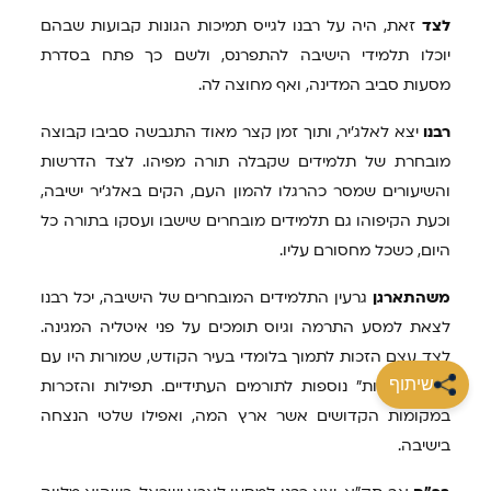
לצד
זאת, היה על רבנו לגייס תמיכות הגונות קבועות שבהם
יוכלו תלמידי הישיבה להתפרנס, ולשם כך פתח בסדרת
מסעות סביב המדינה, ואף מחוצה לה.
רבנו
יצא לאלג'יר, ותוך זמן קצר מאוד התגבשה סביבו קבוצה
מובחרת של תלמידים שקבלה תורה מפיהו. לצד הדרשות
והשיעורים שמסר כהרגלו להמון העם, הקים באלג'יר ישיבה,
וכעת הקיפוהו גם תלמידים מובחרים שישבו ועסקו בתורה כל
היום, כשכל מחסורם עליו.
משהתארגן
גרעין התלמידים המובחרים של הישיבה, יכל רבנו
לצאת למסע התרמה וגיוס תומכים על פני איטליה המגינה.
לצד עצם הזכות לתמוך בלומדי בעיר הקודש, שמורות היו עם
שיתוף
רבנו "הטבות" נוספות לתורמים העתידיים. תפילות והזכרות
במקומות הקדושים אשר ארץ המה, ואפילו שלטי הנצחה
בישיבה.