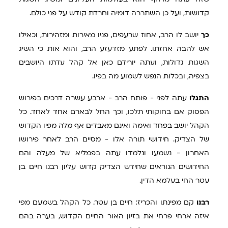
קדושות, ועל כן השתררה דומיה וחרדת קודש על פני כולם.
כך
יושב לו הרב, אחוז שרעפים, פניו מאירות ומזהירות, וכאילו
אש להבה אחזתו. לפתע מזדעזע הרב, והוא אות כי השיג
השגות גדולות, ועתה יורידם כאן אל קהל עדתו היושבים
בצפיה, ובכלות הנפש לשמוע מה בפיו.
התגלו
עתה לפני - פותח הרב - ארבע עשרה דרכים בפירוש
הפסוק אם בחוקותי תלכו, וכך החל לבארם אחד לאחד. כל
הקהל יושב בפחד ואימה ואינם מאבדים אף מלה מפיו הקדוש
של הצדיק. חידושי תורה אלו - מסיים הרב לאחר פירושו
האחרון - נשמעו ונלמדו עתה בפמליא של מעלה והם
החידושים הנוראים שחידש הצדיק קדוש עליון רבנו חיים בן
עטר החי בעלמא הדין.
רבנו
קם מפינתו והכריז: חיים בן עטר. כל הקהל בשמעם מפי
איזה ארחי פרחי את בזיון האור החיים הקדוש, בערה בהם