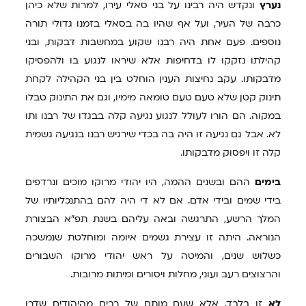
נערץ
ונקדש היה רבינו על בני סאלי עירו, למרות שלא כיהן
כרבה של העיר, ועל אף שהיו בה בסאלי בזמנו גדולי תורה
נוספים. פעם אחת היה רבנו שקוע במחשבות דבקות, ובני
קהילתו נזקקו לו בדחיפות אלא שיראו לנגוע בו ולהפסיקו
מדבקותו. עקב נחיצות הענין הוחלט בין בני הקהילה לקחת
תינוק קטן שלא טעם טעם טומאה מימיו, וגם את התינוק טבלו
במקוה. הם הורו לעולל לנגוע נגיעה קלה בבגדו של רבנו ותו
לא. אבל גם נגיעה זו היה בה בכדי שירגיש רבנו בנגיעה גשמית
קלה זו ויפסוק מדבקותו.
בימים
ההם ובשנים ההמה, היו יהודי מרוקו מוכים ונרדפים
בידי שמים ובידי אדם. אם לא די היה להם בהתנכליותיו של
המלך הרשע, התרגשה ובאה עליהם בשנת תפ"א הבצורת
הנוראה. היתה זו עצירת גשמים איומה ומוחלטת שנמשכה
כשלוש שנים, והמיטה על ראש יהודי מרוקו השבורים
והרצוצים רעב ועוני, מחלות ויסורים ומיתות מרובות.
לא
זו בלבד, אלא שעם מותם של רבים מהיהודים שדרו