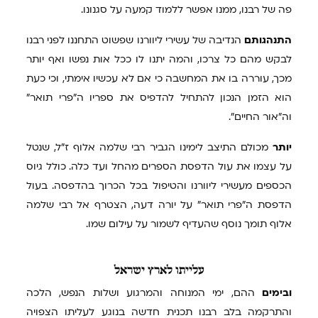
פה של רבנו, ממנו אפשר ללמוד קמעה על סגנונו.
התנהגותם
הנדיבה של עשירי ליוורנו שפשוט התחננו לפני רבנו
לבקש מהם כל צרכו, והמה יתנו לו ככל אות נפשו ואף יותר
מכך, עוררה בו את המחשבה כי אם לא עכשיו אימתי, וכי כעת
הוא הזמן הנכון להתחיל להדפיס את ספריו ה"פרי תואר"
וה"אור החיים".
יותר
מכולם התיצב לימינו הגביר רבי שלמה אלוף ז"ל, שנטל
על עצמו את עול הדפסת הספרים מהחל ועד כלה. כולל גיוס
הכספים מעשירי ליוורנו והטיפול בכל הכרוך בהדפסה. בעול
הדפסת ה"פרי תואר" על יורה דעה, הצטרף אל רבי שלמה
אלוף תומך נוסף שהעדיף לשמור על עילום שמו.
עלייתו
לארץ ישראל
ובימים
ההם, ימי המנוחה והמרגוע ושלות הנפש, הלכה
והתרקמה בלב רבנו תכנית חדשה בנוגע לעליתו הצפויה