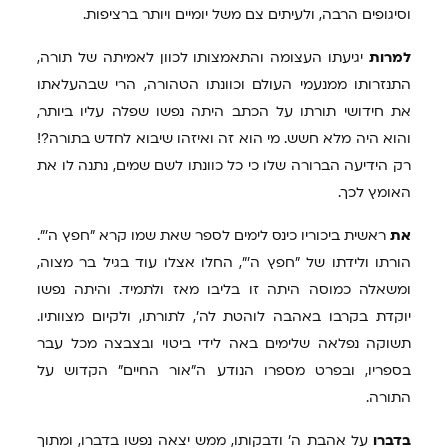
וסיגופים הרבה, ולעיתים צם משל יומיים ויותר ברציפות.
למרות
יגיעתו העצומה והתאמצותו לכוון לאמיתה של תורה,
התנזרותו ממנעמי העולם וכוונתו הטהורה, הרי שבהעלאתו
את חידושי תורתו על הכתב היתה נפשו שפלה עליו ביותר,
והוא היה מלא חשש. מי הוא זה ואיזהו שיבוא לחדש בתורה?!
רק הידיעה הברורה שלו כי כל כוונתו לשם שמים, נתנה לו את
האומץ לכך.
את
ראשית ביכוריו כינס לימים לספר שאת שמו קרא "חפץ ה'".
הורתו ולידתו של "חפץ ה'", החלו אצלו עוד בגיל בר מצוה,
ומשאלה כמוסה היתה זו בליבו מאז ולתמיד. והיתה נפשו
יוקדת בקרבו באהבה לוהטת לה', לתורתו, ולקיום מצוותיו.
תשוקה נפלאה שלימים באה לידי ביטוי ובצבצה מכל עבר
בספריו, ובפרט מספרו הנודע ה"אור החיים" הקדוש על
התורה.
בדברו
על אהבת ה' ודבקותו, ממש יצאה נפשו בדברו, ומתוך