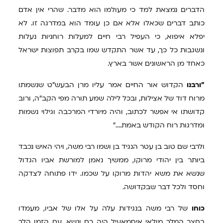
הדברים נמצאת למד כי מעולמו הוא מדבר. שהרי אין אדם
כותב דברים שכאלו אלא אם כן עומד הוא במדרגה זו. לא
יפלא איפוא, כי העפיל רבי חיים למעלות רוחניות נעלות
ונשגבות כל כך, עד אשר התקדש שמו בקרב תפוצות ישראל
כאחד מן הראשונים אשר בארץ.
"ורבנו
הקדוש אור החיים אמר עליו מרן הבעש"ט שנשמתו
מרוח דוד של אצילות, ובכל לילה שמע תורה מפי הקב"ה, ורוב
קדושתו אי אפשר לכתוב, והיה מיורדי המרכבה וגילוי נשמות
ומדרגות רוח הקודש באמת...."
ולרבי שם טוב בן עטר הנגיד בן ושמו רבי משה, ויהי האיש נכבד
ביותר בין יהודי מרוקו, ממשיך נאמן למורשת אביו הגדול
שנשא את משא יהדות מרוקו על שכמו. ידו פתוחה לצדקה
וחסד ולכל דבר שבקדושה.
כוחו
של רבי משה בנגידות עלה על אלו של אביו, מעמדו
בחצר המלך מולאי איסמאעיל היה רם ונשא. עם הזמן הלך