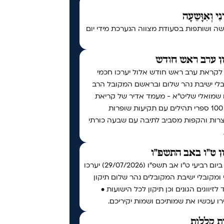
נִי וְאִוָּשֵעָה
ה ושותפות בסעודת מצווה הנערכת מידי יום
ן ערב ראש חודש
 לקראת ערב ראש חודש אלול יערכו חכמי
בלי ישיבת נהר שלום ובראשם המקובל הרב
ו שמואלי שליט״א - מעמד אדיר של קריאת
מעל 100 ספרי תהילים עם תקיעות שופרות
צרות והקפות מסביב לתיבה עם שבעה כורתי
ן ט"ו באב התשפ"ו
אי"ה ביום רביעי ט״ו אב תשפ״ו (29/07/2026) יערכו
ומקובלי ישיבת המקובלים נהר שלום תיקון
 לזיווגים הגונים וכן תיקון לכל הישועות •
ו עכשיו את שמותיכם ושמות יקיריכם.
ת קללות