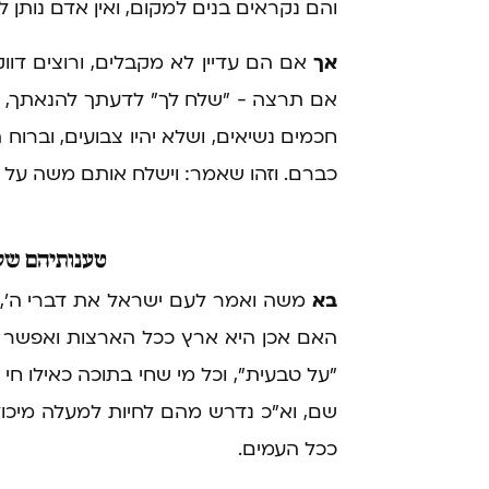
והם נקראים בנים למקום, ואין אדם נותן ל
אך
אם הם עדיין לא מקבלים, ורוצים דוו
אם תרצה - "שלח לך" לדעתך להנאתך, ומ
חכמים נשיאים, ושלא יהיו צבועים, וברו
כברם. וזהו שאמר: וישלח אותם משה על פי
טענותיהם
של 
בא
משה ואמר לעם ישראל את דברי ה', א
האם אכן היא ארץ ככל הארצות ואפשר ל
"על טבעית", וכל מי שחי בתוכה כאילו חי
שם, וא"כ נדרש מהם לחיות למעלה מיכולת
ככל העמים.