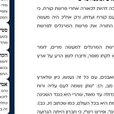
מידי 
ה להיות לכאורה אחרי פרשת קורח, כי
ותפיל
ם קורח ועדתו, ורק אח"כ היה מעשה
המקו
ה התורה את פרשת המרגלים לפרשת
סטים
בשעה
מהדורת כ
ת המרגלים למעשה מרים, לומר
קחו מוסר, ודיברו לשון הרע על ארץ
הקדש
לימוד
בכוונ
החסד
בנים, עם כל זה נענשו, כיון שלארץ
אמיר
מב, ה): "נותן נשמה לעם עליה ורוח
נהגו 
גדולה עד מאוד, שהרי היא כנגד השכינה
לזכו
היא בכל העולם, כמו שכתוב (יג, כב):
כחלק
זה בכ
". ופירש רש"י, כי חברון הייתה הגרועה