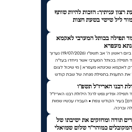
 רצון עניתיך: הזכות להיות שותף
וד ליל שישי בשעת חצות
ד תפילה בכותל המערבי לאקמא
נתא מעפרא
אי"ה ביום ראשון ה׳ אב תשפ״ו (19/07/2026) נערוך
 תפילה בכותל המערבי אשר נייחדו בעז"ה
רק לאקמא שכינתא מעפרא | מי שיכול לצום
 את התענית בתפילת מנחה של שבת קודש
לת רבנו האריז"ל תשפ"ו
תפילה ופדיון נפש לרגל הילולת רבנו האריז"ל
דם] בעיר הקודש צפת • העבירו עכשיו שמות
ה וברכה.
ים תודה ומחזקים את ישיבתו של
המקובלים כמוהר"ר שלום שמואלי