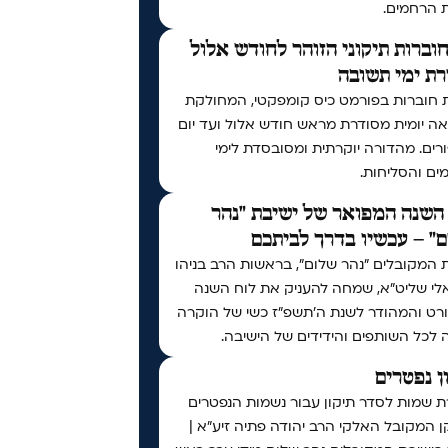
ת הרחמים.
וברות תיקוני הזוהר לחודש אלול
ת ימי תשובה
 חוברות בפורמט כיס קומפקטי, המחולקת
ה יומית מסודרת מראש חודש אלול ועד יום
רים. מהדורה יוקרתית ומסובסדת לימי
ים והסליחות.
השנה המפואר של ישיבת "נהר
" – עכשיו בדרך לביתכם
 המקובלים "נהר שלום", בראשות הרב בניהו
לי שליט"א, שמחה להעניק את לוח השנה
רט והמהודר לשנת ה'תשפ"ז כשי של הוקרה
 לכל השותפים והידידים של הישיבה.
ן נפטרים
ת שמות לסדר תיקון עבור נשמות הנפטרים
 המקובל האלקי הרב יהודה פתיה זיע"א |