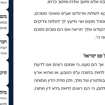
בנו אלא מיטב שדהו ומיטב כרמו.
החדש 
קא לשלוח מרגלים אע"פ שאינני מסכים,
מטב
כל מקום אני מייעץ לך לשלוח צדיקים
במטב
פרנסה
ח הקודש שלך תראה אם הם טובים ותוכם
 ה'.
חברת
לעלו
אהרון
עם ישראל
ך הם טענו, כי אמנם רוצים אנו לדעת
חיות בתוכה ע"פ הטבע, או שהיא ארץ
תיקו
 בפלטרין של מלך, ולכן מדת הדין מתוחה
ם, כי הם רוצים לחיות בלא דין מתוח,
מזל 
ההזדמ
ולהצל