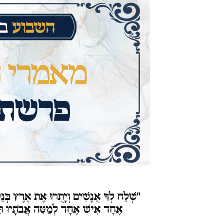
"שְׁלַח
לְךָ אֲנָשִׁים וְיָתֻרוּ אֶת אֶרֶץ כְּנַע
אֶחָד אִישׁ אֶחָד לְמַטֵּה אֲבֹתָיו תִּ