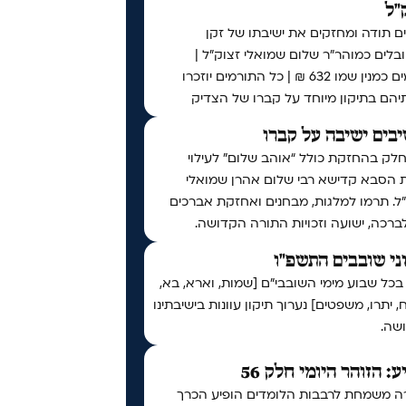
"ל
ם תודה ומחזקים את ישיבתו של זקן
לים כמוהר"ר שלום שמואלי זצוק"ל |
תורמים כמנין שמו 632 ₪ | כל התורמים יוזכרו
יהם בתיקון מיוחד על קברו של הצדיק
בים ישיבה על קברו
לק בהחזקת כולל “אוהב שלום” לעילוי
 הסבא קדישא רבי שלום אהרן שמואלי
ל. תרמו למלגות, מבחנים ואחזקת אברכים
לברכה, ישועה וזכויות התורה הקדושה.
ני שובבים התשפ"ו
בכל שבוע מימי השובבי"ם [שמות, וארא, בא,
 יתרו, משפטים] נערוך תיקון עוונות בישיבתינו
שה.
ע: הזוהר היומי חלק 56
ה משמחת לרבבות הלומדים הופיע הכרך