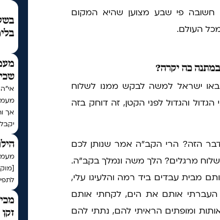
 חשובה פי שבע מצוען שהיא המקום
בשעת
כל העולם.
בלימ
מעמ
מתנה כה יקרה?
שכי
באו ישראל למשה לבקש ממנו לשלוח
מעמד
 הגדול והגדול לפני הקטן, זה דוחק בזה
אך ו
יקבל
בר הזה? הרי הקב"ה אמר שנותן לכם
הילו
מעמד 
לוח מרגלים? הלך משה ונמלך בקב"ה.
[מוק
ם מבית עבדים ביד רמה והלעיגו עלי,
לתפיל
 העברתי אותם את הים, לקחתי אותם
מכיר
ותות ומופתים הראיתי להם, נתתי להם
זקן 