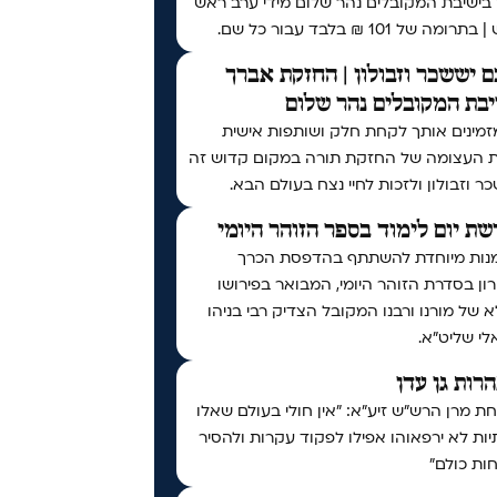
 בישיבת המקובלים נהר שלום מידי ערב ראש
ומה של 101 ₪ בלבד עבור כל שם.
 יששכר וזבולון | החזקת אברך
בת המקובלים נהר שלום
זמינים אותך לקחת חלק ושותפות אישית
ת העצומה של החזקת תורה במקום קדוש זה
ר וזבולון ולזכות לחיי נצח בעולם הבא.
ת יום לימוד בספר הזוהר היומי
נות מיוחדת להשתתף בהדפסת הכרך
ן בסדרת הזוהר היומי, המבואר בפירושו
 של מורנו ורבנו המקובל הצדיק רבי בניהו
י שליט״א.
נהרות גן עדן
 מרן הרש"ש זיע"א: "אין חולי בעולם שאלו
ות לא ירפאוהו אפילו לפקוד עקרות ולהסיר
ות כולם"