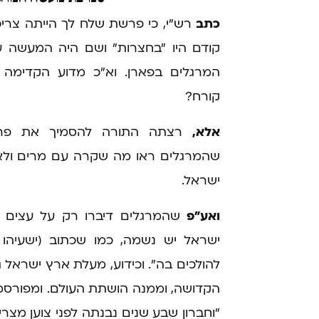
כתב
רש"י, כי פרשת שלח לך הייתה צריכ
קודם היו "בחצרות" ושם היה המעשה ע
המרגלים בפארן. וא"כ מדוע הקדימ
קורח?
אלא,
רצתה התורה להסמיך את פרש
שהמרגלים ראו מה שקרה עם מרים ולא ל
ישראל.
ואע"פ
שהמרגלים דיברו רק על עצים וא
ישראל יש נשמה, כמו שכתוב (ישעיהו 
להולכים בה". וכידוע, מעלת ארץ ישראל 
הקדושה, וממנה הושתת העולם. ומפורסמת 
"וחברון שבע שנים נבנתה לפני צוען מצרים