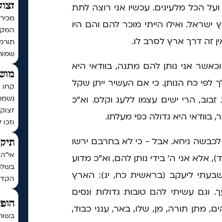
זצוק
על הכל מלעיגים. עכשיו אני רוצה לתת
מכירי
ישראל. ואילו הייתי מוכר להם והם היו
המקוב
ן זה דרך ארץ לסרב לו.
שמות
כאשר אני נותן להם מתנה, בוודאי היא
מושי
 לפי כח הנותן. כי אם העשיר ייתן שקל
קחו ח
נשמת
ג זבוב, הרי ישים עצמו ללעג וקלס. וא"כ
זצוק״
 בוודאי היא גדולה כפי מעלתו.
וזכו 
 לכבשה ניחא. אבל - כי לא בחרבם ירשו
תיקו
אי"ה 
, אלא אני ה' בידי נותן להם, וא"כ מדוע
בשלח,
שבעתי ליעקב (בראשית כח, יג): הארץ
הקדו
 וגם עשיתי להם טובות גדולות ונסים
הופי
 מתן תורה, מן, שלו, באר, ענני כבוד,
בשור