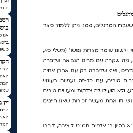
נערך
חודש | בתר
רגלים
הסכם
ברו המרגלים, ממנו ניתן ללמוד כיצד
בישי
אנו מ
בזכו
כיששכ
 ולשונו שומר מצרות נפשו" (משלי כא,
ת, מה שקרה עם מרים הנביאה שדברה
הקדש
הזדמ
הדריכו, ואף שדיברה רק עם אהרן אחיה
האחרו
רים טובים, עם כל-זה נענשה בעונש
הנפלא
, ולא הועילו לה צדקות ומעשים טובים
שמואל
. וזו אחת מעשר זכירות שאנו חייבים
יין 
הבטחת
האותי
הקדח
א בסיון ב' אלפים תמ"ט ליצירה, דיברו