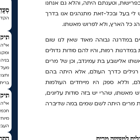
פרישות, וטענתם היתה, והלא גם אנחנו
סְעָדֵ
ש לי בעל ובכל-זאת מתנהגים אנו בדרך
הקדש
נהג כל הארץ, ולא לפרוש מאשתו.
תיקו
ם במדרגה גבוהה מאוד שאין לנו שום
אי"ה
במדרגות רמות, והיו להם סודות גדולים
ומקו
בניה
אשתו אלישבע בת עמינדב, וכן של מרים
 רגילים כדרך העולם, אלא היתה בהם
וחצו
ם, וללא ספק היו מייחדים העולמות
ברית
 מאשתו, שהרי יש בזה סודות עליונים,
תיקו
נת מרים היתה לשם שמים במה שדיברה
חכמי 
מיוחד
העביר
התר
ים למעשה מרים