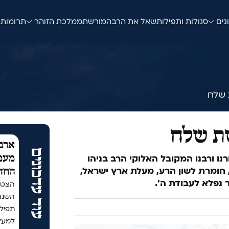
נים
סגולות ותפילות
שאל את הרב
המורשת
ממלכת הזוהר
תרומות
שלח
ת שלח
ארבע
עוד עדכונים
ו ורבנו המקובל האלוקי הרב בניהו
מעמד
 חומרת לשון הרע, מעלת ארץ ישראל,
החד
 נפלא לעבודת ה׳.
הצטר
תפיל