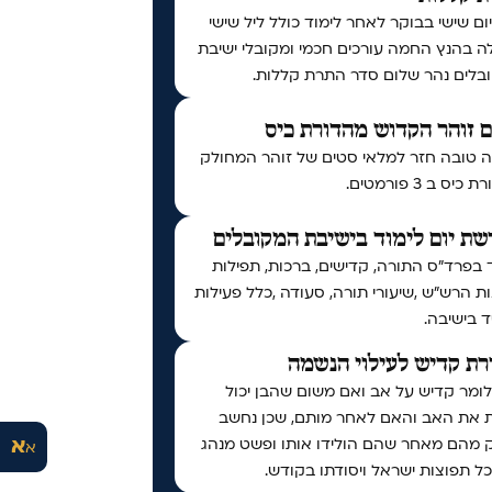
יום שישי בבוקר לאחר לימוד כולל ליל שישי
ה בהנץ החמה עורכים חכמי ומקובלי ישיבת
בלים נהר שלום סדר התרת קללות.
 זוהר הקדוש מהדורת כיס
 טובה חזר למלאי סטים של זוהר המחולק
יס ב 3 פורמטים.
ת יום לימוד בישיבת המקובלים
 בפרד"ס התורה, קדישים, ברכות, תפילות
ות הרש"ש ,שיעורי תורה, סעודה ,כלל פעילות
 בישיבה.
ת קדיש לעילוי הנשמה
לומר קדיש על אב ואם משום שהבן יכול
ת את האב והאם לאחר מותם, שכן נחשב
א
 מהם מאחר שהם הולידו אותו ופשט מנהג
א
ל תפוצות ישראל ויסודתו בקודש.