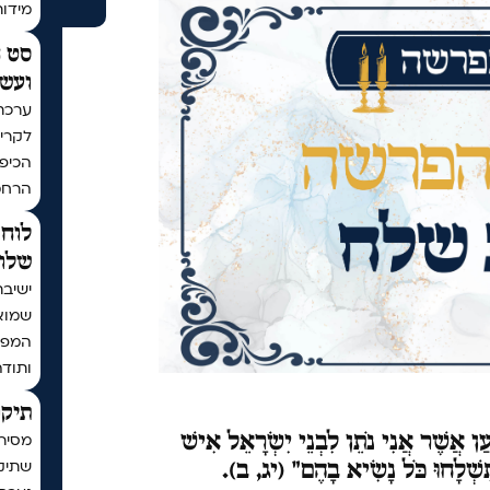
מידו
סט ח
ועשר
ערכת
לקריא
הכיפו
הרחמ
לוח 
שלום
ישיבת
שמוא
המפו
ותודה
תיקו
ַן אֲשֶׁר אֲנִי נֹתֵן לִבְנֵי יִשְׂרָאֵל אִישׁ
מסיר
שתיקן
שְׁלָחוּ כֹּל נָשִׂיא בָהֶם" (יג, ב).