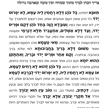
צריך הכהן לברך מתוך שמחה ועין טובה ובאהבה גדולה
תַּאנָא
כָּל
כֹּהֵן
דְּלָא
רָחֲמִין
לֵיהּ
עַמָּא,
לָא
יִפְרוֹס
למדנו,
יְדוֹי
כל כהן שאין העם אוהבים אותו, ואין רצונם להתברך על
וְעוּבָדָא
הֲוָה
בְּחַד
כֹּהֵן
דְּקָם
וּפְרִיס
ידו, לא ישא את כפיו.
יְדוֹי,
וְעַד
דְּלָא
אַשְׁלִים,
אִתְעֲבִיד
תִּלָּא
דְגַרְמֵי
ומעשה
היה בכהן אחד שנשא את כפיו, ועד שלא השלים את ברכת
מַאי
טַעְמָא
כהנים נעשה גל של עצמות.
מהו הטעם שנענש,
מִשּׁוּם
דְּלָא
בְּרִיךְ
בַּחֲבִיבוּתָא
ואמר
לפי שלא ברך
וְקָם
אַחֵר
וּפְרִיס
יְדוֹי
וּבָרִיךְ,
וְאִתְתָּקַּן
באהבה ובחיבה.
הַהוּא
יוֹמָא
וקם כהן אחר ונשא את כפיו וברך ברכת כהנים,
כָּל
כֹּהֵן
דְּהוּא
לָא
רָחִים
לְעַמָּא,
ונתקן ונתברך היום ההוא.
אוֹ
עַמָּא
לָא
רָחֲמִין
לֵיהּ,
לָא
יִפְרוֹס
יְדוֹי
לְבָרְכָא
לְעַמָּא
כל כהן שאינו אוהב את העם, או שאין העם אוהבים אותו, לא
ישא את כפיו לברך את העם, כי אינו יכול לברך בלב טוב ובעין
דִּכְתִּיב,
טוֹב
עַיִן
הוּא
יְבוֹרָךְ
טובה,
(משלי כב, ט)
ודרשו
אַל
תִּקְרֵי
יְבוֹרָךְ,
אֵלָא
יְבָרֵךְ
חז"ל
אל תקרי יבורך דהיינו
מאחרים, אלא יברך, שהוא זה שראוי לברך את האחרים היות