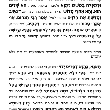
וּלְמִפְלַח
בְּמִשְׁכַּן
זִמְנָא
הָא
שְׁלִים
ולעבוד באהל מועד,
הוּא,
וְהָא
אִקְּרֵי
קָדוֹשׁ
דִּכְתִּיב
הרי הוא שלם ונקרא קדוש,
וְקִדַּשְׁתָּ
אֶת
הַלְוִיִּם
אָמַר
רִבִּי
תַנְחוּם,
אַף
כנזכר לעיל.
אִקְּרֵי
טָהוֹר
דִּכְתִּיב,
גם הלוים נקראים טהורים,
(במדבר ח,
וְטִהַרְתָּ
אוֹתָם.
וּבְגִין
כַּךְ
בָּעֵי
לְאוֹסָפָא
כָהֲנָא
קְדֻשָּׁה
ו)
עַל
קְדוּשָּׁתֵיהּ
ולכך צריך הכהן להוסיף קדושה על קדושתו
על ידי הלוים.
צריך הכהן בשעת הברכה להפריד האצבעות זו מזו ולא
יחברם
תַּאנָא,
כָּהֲנָא
דְפָרִיס
יְדוֹי
למדנו, כי הכהן הפורש ידיו ונושא
בָּעֵי
דְּלָא
יִתְחַבְּרוּן
אֶצְבְּעָאן
דָּא
בְדָא
את כפיו,
צריך
להזהר שלא יתחברו אצבעותיו זו בזו, אלא כל אצבעותיו
בְּגִין
דְּיִתְבָּרְכוּן
כִּתְרִין
קַדִּישִׁין,
כָּל
תהיינה נפרדות זו מזו,
חַד
וְחַד
בִּלְחוֹדוֹי,
כְּמָה
דְאִתַּחְזֵי
לֵיהּ
כדי שיתברכו כל
הספירות הקדושות הנרמזות באצבעות, כל אחת ואחת לבדה
בְּגִין
דִּשְׁמָא
כמו שראוי לה, כי זו חסד וזו גבורה וכדומה.
קַדִּישָׁא
בָּעֵי
לְאִתְפָּרְשָׁא
בְּאָתְוָון
רְשִׁימִין
ובשביל שאת