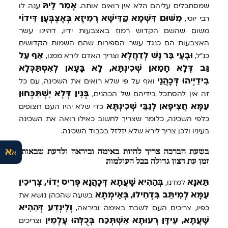
אָמַר
לֵיהּ
שמסתכלים עליהם הלא אין רואים אותה.
ענה לו
מִשּׁוּם
דִּשְׁמָא
קַדִּישָׁא
רְמִיזָא
בְּאֶצְבְּעָן
דִּידוֹי
רבי יוסי,
משום שהשם הקדוש רמוז באצבעות ידיו, דהיינו עשר
האצבעות הם כנגד עשר הספירות שהם השמות הקדושים
וּבָעֵי
בַּר
נָשׁ
לְדַחֲלָא
אַף
עַל
כנ"ל,
וצריך האדם לירא ממנו,
גַּב
דְּלָא
חָמַאן
שְׁכִינְתָּא,
לָא
בָּעָאן
לְאִסְתַּכְּלָא
בִידַיְיהוּ
דְּכָהֲנֵי
ואף על פי שלא רואים את השכינה, עם כל
בְּגִין
דְּלָא
יִשְׁתַּכְּחוּן
זה אין להסתכל בידיהם של הכהנים,
עַמָּא
חֲצִיפָאן
לְגַבֵּי
שְׁכִינְתָּא
כדי שלא יהיו העם חצופים
כלפי השכינה, כלומר שצריך לחשוב כאילו רואה את השכינה
בעיניו ולכן צריך לירא שלא יזלזל בכבוד השכינה.
בשעת הברכה צריך להיות באימה וביראה ולדעת שבאותו
זמן עת רצון גדולה בכל העולמות
תַּאנָא
בְּהַהִיא
שָׁעֲתָא
דְּכָהֲנָא
פְּרִיס
יְדוֹי,
צְרִיכִין
למדנו,
עַמָּא
לְמִיתַּב
בִּדְחִילוּ,
בְּאֵימְתָא
בשעה שהכהן נושא את
וְלִינְדַע
דְּהַהִיא
כפיו, צריכים העם לשבת באימה וביראה,
שָׁעֲתָא,
עִידָּן
רְעוּתָא
אִשְׁתְּכַח
בְּכֻלְּהוּ
עָלְמִין
וצריכים