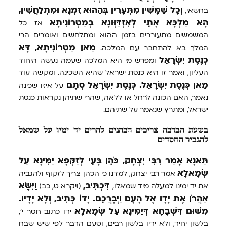
וְכָל
שַׁמָּשִׁין
מִתְּעָרִין
בְּהַהוּא
זִמְנָא
וּמִתְלַחֲשִׁין,
בחשאי,
הָא
מַלְכָּא
אָתֵי
לְאִזְדַּוְּוגָא
בְמַטְרוֹנִיתָא
אז כל
המשמשים מתעוררים בזמן ההוא ומתלחשים ואומרים הרי
מַאן
מַטְרוֹנִיתָא,
דָּא
המלך בא להתחבר עם המלכה.
כְנֶסֶת
יִשְׂרָאֵל
ומפרש מי היא המלכה שעמה נעשה היחוד
העליון, ואמר זו היא כנסת ישראל שהיא השכינה. ומקשה עוד
מַאן
כְּנֶסֶת
יִשְׂרָאֵל.
כְּנֶסֶת
יִשְׂרָאֵל
סְתָם
על איזו שכינה
נאמר, האם הכונה לרחל או ללאה, שהרי שתיהן נקראות כנסת
ישראל, ומתרץ שנאמר על שתיהם.
בשעת הברכה צריכים הכהנים להרים יד ימין על שמאל
להגביר החסדים
תַּאנָא
אָמַר
רִבִּי
יִצְחָק,
כֹּהֵן
בָּעֵי
לְזַקְּפָא
יַמִּינָא
עַל
שְׂמָאלָא
אמר רבי יצחק, למדנו כי הכהן צריך לזקוף ולהגביה
דִּכְתִּיב,
וַיִּשָּׂא
את יד ימינו למעלה מיד שמאלו,
(ויקרא ט, כב)
אַהֲרֹן
אֶת
יָדָו
אֶל
הָעָם
וַיְבָרֲכֵם.
יָדוֹ
כְּתִיב,
וְלָא
יָדָיו.
מִשּׁוּם
דִּשְׁבָחָא
דְּיַמִּינָא
עַל
שְׂמָאלָא
ידו כתוב חסר י',
בלשון יחיד, ולא ידיו בלשון רבים, וטעם הדבר לפי שיש שבח