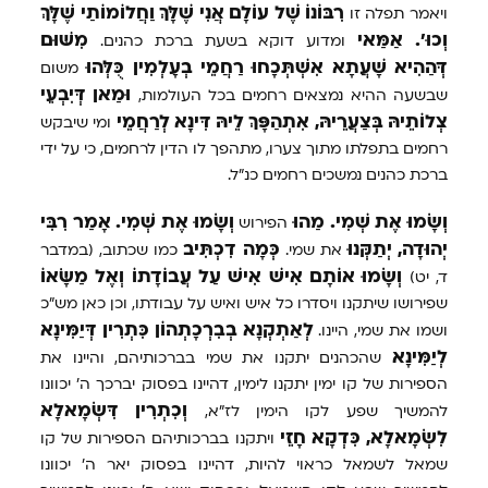
רִבּוֹנוֹ
שֶׁל
עוֹלָם
אֲנִי
שֶׁלָּךְ
וַחֲלוֹמוֹתַי
שֶׁלָּךְ
ויאמר תפלה זו
וְכוּ'.
אַמַּאי
מִשּׁוּם
ומדוע דוקא בשעת ברכת כהנים.
דְּהַהִיא
שָׁעֲתָא
אִשְׁתְּכָחוּ
רַחֲמֵי
בְעָלְמִין
כֻּלְּהוּ
משום
וּמַאן
דְּיִבְעֵי
שבשעה ההיא נמצאים רחמים בכל העולמות,
צְלוֹתֵיהּ
בְּצַעֲרֵיהּ,
אִתְהַפָּךְ
לֵיהּ
דִּינָא
לְרַחֲמֵי
ומי שיבקש
רחמים בתפלתו מתוך צערו, מתהפך לו הדין לרחמים, כי על ידי
ברכת כהנים נמשכים רחמים כנ"ל.
וְשָׂמוּ
אֶת
שְׁמִי.
מַהוּ
וְשָׂמוּ
אֶת
שְׁמִי.
אָמַר
רִבִּי
הפירוש
יְהוּדָה,
יְתַקְּנוּ
כְּמָה
דִכְתִּיב
את שמי.
כמו שכתוב, (במדבר
וְשָׂמוּ
אוֹתָם
אִישׁ
אִישׁ
עַל
עֲבוֹדָתוֹ
וְאֶל
מַשָּׂאוֹ
ד, יט)
שפירושו שיתקנו ויסדרו כל איש ואיש על עבודתו, וכן כאן מש"כ
לְאַתְקְנָא
בְבִרְכָתְהוֹן
כִּתְרִין
דְּיַמִּינָא
ושמו את שמי, היינו.
לְיַמִּינָא
שהכהנים יתקנו את שמי בברכותיהם, והיינו את
הספירות של קו ימין יתקנו לימין, דהיינו בפסוק יברכך ה' יכוונו
וְכִתְרִין
דִּשְׂמָאלָא
להמשיך שפע לקו הימין לז"א,
לִשְׂמָאלָא,
כִּדְקָא
חָזֵי
ויתקנו בברכותיהם הספירות של קו
שמאל לשמאל כראוי להיות, דהיינו בפסוק יאר ה' יכוונו