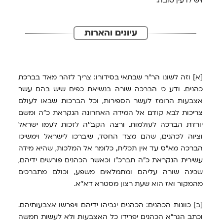
ויש לו עין טובה.
עיונים והארות
[א] וזה לשונו הר"ר שבתאי בסידורו: צריך לזהר מאד בברכת
כהנים. ודע כי הברכה שורה בנשיאת כפים שיש בהם עשר
אצבעות הרומז לעשר הספירות, וכל הברכות שבאו לעולם
צריכות לבא קודם אל המידה האחרונה הנקראת כ"ה ומשם
יורדת הברכה לעולמות. ורצה הקב''ה לזכות לעמו ישראל
וציוה לכהנים, שהם מצד החסד, שיברכו לישראל וימשיכו
הברכה מא"ס עד אין תכלית, כלומר אל המלכות, שהיא מידה
עשירית הנקראת כ"ה תברכ"ו וכאשר הכהנים פורשים ידיהם,
שכינה שורה עליהם ומתמלאים משפע, וכולם מתברכים
מהמקור ואז הוא שעת רצון מסטרא דא''א.
[ב] כוונות הכהנים: הכהנים יגביהו ידיהם ויפרשו אצבעותיהם.
וכתב הגר"א הכהנים יפרידו כל האצבעות ולא לעשות חמשה