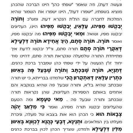
ונעשה דעת), וזה שאמר "שפתי כהן" היינו הברכה שהכהן
מוציא בשפתיו, "ישמרו דעת", היינו ישמרו את השמור שהיא
וְתוֹרָה
המלכות לחברה עם הת"ת הנקרא דעת. ומש"כ
יְבַקְשׁוּ
מִפִּיהוּ,
עִלָּאִין,
יְבַקְשׁוּ
מִפִּיהוּ
היינו, העליונים
וּמַאי
יְבַקְשׁוּ
מִפִּיהוּ
יבקשו מפיו, ושואל.
מה יבקשו מפיו,
תּוֹרָה.
תּוֹרָה
סְתָם,
הֵיךְ
אֲחִידָא
תּוֹרָה
דִּלְעֵילָא
ואומר
דְּאִקְּרֵי
תּוֹרָה
סְתָם
תורה סתם, ור"ל יבקשו לדעת איך
מתייחדת התורה שלמעלה שנקראת תורה סתם, דהיינו סוד
יחוד זו"ן הנעשה על ידי שפתי כהן שמברך ברכת כהנים.
דְּתַנְיָא,
תּוֹרָה
שֶׁבִּכְתָּב
וְתוֹרָה
שֶׁבְּעַל
פֶּה
בְּאִינּוּן
כִּתְרִין
עִלָּאִין
דְּאִתְקְרוּן
הֲכִי
שלמדנו בברייתא, כי יש תורה
שבכתב שהיא בז"א, ותורה שבעל פה שהיא בנוקבא והם
אחוזים באותם הספירות העליונות, שהן נקראות תורה
מַאי
טַעְמָא
שבכתב ותורה שבעל פה .
ומה הטעם
כִּי
מַלְאַךְ
יְהֹוָה
שהעליונים יבקשו תורה מפיהו, ואמר
צְבָאוֹת
הוּא
כי הכהן הוא אות בצבא של מעלה, וניכרת
וּתְנֵינָא,
דְּבָעֵי
כָּהֲנָא
לְכַוְּונָא
בְּאִינּוּן
מעלתו בין המלאכים.
מִלִּין
דִּלְעֵילָא
ולמדנו, שצריך הכהן לכוין בברכת כהנים