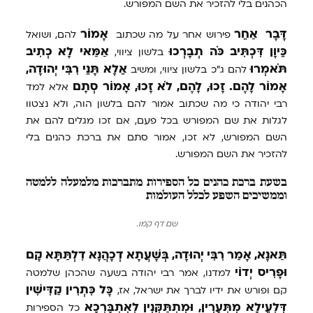
הכהנים בלי להזכיר את השם המפורש.
דָּבָר
אַחֵר
אָמוֹר
פירוש אחר על מה שכתוב
להם, ושואל
כֵּיוָן
דִּכְתִּיב
כֹּה
תְבָרְכוּ
אַמַּאי
לָא
כְתִיב
בלשון ציווי,
תֹּאמְרוּ
אֵלָא
תָּנֵי
רִבִּי
יְהוּדָה,
להם ג"כ בלשון ציווי, ומשיב
אָמוֹר
לָהֶם.
זָכוּ,
לָהֶם,
לֹא
זָכוּ,
אָמוֹר
סְתָם
אלא למד
רבי יהודה כי מה שכתוב אמור להם בלשון הוה, ולא נצטוו
לגלות את שם המפורש בכל פעם, אם זכו מגלים להם את
השם המפורש, לא זכו, אמור סתם את ברכת כהנים בלי
להזכיר את השם המפורש.
בשעת ברכת כהנים כל הספירות מתברכות מלמעלה ללמטה
וממשיכים השפע לכלל העולמות
שם דף קמו.
תַּאנָא,
אָמַר
רִבִּי
יְהוּדָה,
בְּשָׁעֲתָא
דְכָהֲנָא
דִלְתַּתָּא
קָם
וּפָרִיס
יְדוֹי
למדנו, אמר רבי יהודה בשעה שהכהן שלמטה
כָּל
כִּתְרִין
קַדִּישִׁין
קם ופורש את ידיו לברך את ישראל, אז,
דִּלְעֵילָא
מִתְּעָרִין,
וּמִתְתַּקְּנִין
לְאִתְבָּרְכָא
כל הספירות