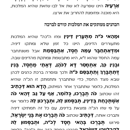
אַרְעֵיהּ
היינו שפרעה לא שת אל לבו שזאת שהיא המלכות,
היא מוכנה ומזומנת להחריב את ארצו.
הכהנים ממתקים את המלכות קודם לברכה
וּמֵהַאי
כֹּ"ה
מִתְּעָרִין
דִּינִין
ומזו ה"כה" שהיא המלכות
מתעוררים הדינים, היינו כל זמן שלא נמתקו דיניה.
וּמִדְּאִתְחַבָּר
עִמַּהּ
חֶסֶד,
אִתְבַּסְּמַת
אבל משנתחבר
עמה החסד שהוא ז"א, היא מתבשמת ונמתקת מהדינים שבה.
וּבְגִין
כַּךְ,
אִתְמְסַר
דָּא
לַכֹּהֵן,
דְּאָתֵי
מֵחֶסֶד,
בְּגִין
דְּתִתְבָּרֵךְ
וְתִתְבַּסַּם
כֹּ"ה
ולכך נמסרה ברכת כהנים לכהן
שבא מצד החסד, כדי שתתברך ותתמתק זו הכ"ה שהיא
הָדָא
הוּא
דִּכְתִיב
המלכות, כלומר שתתברך אחר המיתוק,
כֹּה
תְבָרְכוּ,
כְּלוֹמַר,
אַף
עַל
גַּב
דְּהַאי
כֹּה
זהו שכתוב
אִשְׁתְּכָחַת
בְּדִינִין,
תְּבַסְּמוּן
לַהּ,
וּתְבָרְכוּן
לַהּ
כלומר אף
על פי שזו הכ"ה נמצאת בדינים, עם כל זה תמתיקו דיניה
דִּכְתִּיב
כֹּה
תְבָרְכוּ
אֶת
בְּנֵי
יִשְׂרָאֵל,
ותברכו אותה,
שכתוב
תְּבָרְכוּ
בְּהַאי
חֶסֶד
לְכֹ"ה,
וּתְבַסְּמוּן
לַהּ
פירוש
לְקִבְלַיְיהוּ
דְּיִשְׂרָאֵל
תברכו בחסד הזה את ה"כה", כלומר