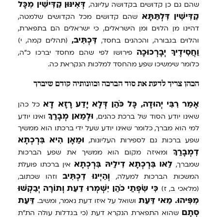
דְּאִינּוּן
קַדִּישִׁין
מִכָּל
שהם גם כן קדושים בקדושה עליונה,
קַדִּישִׁין
דִּלְתַּתָּא
שהם קדושים מכל הקדושים שלמטה,
דהיינו מן הלוים ומן הישראלים, כי ישראלים הם בתפארת,
דִּכְתִּיב,
והלוים בגבורה, והכהנים בחסד,
(תהלים קמה, י)
וַחֲסִידֶיךָ
יְבָרְכוּכָה
פירושו לפי שהם מחסד יברכו כ"ה,
כלומר שימשיכו שפע מהחסד למלכות הנקראת כה.
הכהן צריך לדעת את סוד הברכה וכוונותיה קודם שיברך
א
א
אָמַר
רִבִּי
יְהוּדָה,
כָּל
כֹּהֵן
דְּלָא
יָדַע
רָזָא
דָא
כל כהן
וּלְמַאן
מְבָרֵךְ
שאינו יודע הסוד של ברכת כהנים,
ואינו יודע
למי הוא מברך, כלומר שאינו יודע שעל ידי ברכתו הוא ממשיך
וּמֵאָן
הִיא
בִּרְכְתָא
שפע ברכות גם לספירות העליונות,
דִמְבָרֵךְ
ומאיזה מקום הוא ממשיך את שפע הברכות
לַאו
בִּרְכְתָא
דִילֵיהּ
בִּרְכְתָא
שמברך,
אין ברכתו פועלת
וְהַיְינוּ
דִכְתִּיב
המשכות הברכות למעלה,
וזהו שכתוב,
כִּי
שִׂפְתֵי
כֹהֵן
יִשְׁמְרוּ
דַעַת
וְתוֹרָה
יְבַקְשׁוּ
(מלאכי ב, ז)
מִפִּיהוּ.
מַאי
דַּעַת
דַּעַת
ושואל על איזו דעת נאמר, ומשיב.
סְתָם
שהוא התפארת הנקרא דעת (כי בגדלות עולה הת"ת