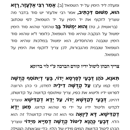
אָמַר
רִבִּי
אֶלְעָזָר,
רָזָא
ומעלה ליד הימין על יד השמאל [ב].
הוּא,
מִשּׁוּם
דִּכְתִּיב,
אמר רבי אלעזר יש סוד בדבר מה
שצריך לזקוף את יד הימין על יד השמאל, לפי שכתוב
וְהוּא
יִמְשׁוֹל
בָּךְ
(בראשית ג, טז)
שהזכר שהוא סוד הימין
ימשול על הנקבה שהיא סוד השמאל, כלומר ז"א שהוא סוד
הימין שנבנה מהחסדים, הוא ימשול במלכות שהיא סוד
השמאל שנבנית מהגבורות, לכן צריך לזקוף את הימין על
השמאל.
צריך הכהן ליטול ידיו קודם הברכה ע"י לוי בדוקא
תַּאנָא,
כֹּהֵן
דְּבָעֵי
לְפָרְסָא
יְדוֹי,
בָּעֵי
דְיִתּוֹסַף
קְדֻשָּׁה
עַל
קְדֻשָּׁה
דִילֵיהּ
(דף קמו ע"ב)
למדנו, כי כהן הרוצה
לפרוש ידיו ולישא את כפיו, צריך שיתוסף קדושה על קדושתו,
דְּבָעֵי
לְקַדְּשָׁא
יְדוֹי,
עַל
יְדָא
דְקַדִּישָׁא
דהיינו,
שצריך
מַאן
יְדָא
לקדש וליטול ידיו על ידי מי שהוא קדוש.
דְקַדִּישָׁא.
דָּא
לֵיוָאָה
ומי הוא זה שידו קדושה? זה הוא
דְּבָעֵי
כָּהֲנָא
לִיטּוֹל
קְדֻשָּׁה
דְמַיָּיא
מִיְּדוֹי
הלוי.
שצריך
הכהן ליטול קדושת המים מידיו של הלוי, כדי שבאותה הנטילה