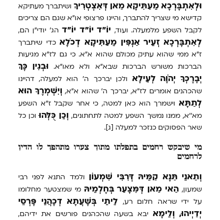
וּלְאִתְבָּרְכָא
מֵעַתִּיקָא
מַאן
דְּאִצְטְרִיךְ
ושיתברך מעתיקא
קדישא מי שצריך להתברך, והיינו פרצופי או"א שגם הם צריכים
יוֹ"ד
יוֹ"ד
יוֹ"ד
לקבל השפע מלמעלה. ועוד,
הג' יודי"ן הם,
לְאִתְבָּרְכָא
זְעֵיר
אַנְפִּין
מֵעַתִּיקָא
דְכֹלָא
כדי שיתברך
ז"א ממי שהוא עתיק מכולם שהוא א"א. כי גם לז"א מגיעות
וּבְגִין
כָּךְ
הברכות משורש הברכות שבא"א ולא מאו"א.
יְבָרֶכְךָ
יְהֹוָה
לְעֵילָא
ולכן יברכך ה' הוא למעלה, דהיינו
וְיִשְׁמְרֶךָ
הוּא
שהכהנים אומרים לז"א, יברכך ה' שהוא א"א,
לְתַתָּא
וישמרך הוא כאן למטה, כי אחר שקבל ז"א השפע
וְכֵן
כֻּלְּהוּ
מא''א, ממנו נמשך השפע למטה לתחתונים,
וכן כל
שאר הפסוקים כנזכר למעלה [ג].
מי שיבקש רחמים בתפלתו מתוך צערו מתהפך לו הדין
לרחמים
וְתַאנֵי
תַּנָא
קַמֵּיהּ
דְּרִבִּי
שִׁמְעוֹן
ולמד התנא לפני רבי
הַאי
מַאן
דְּמִּצָעַר
בְּחֶלְמֵיהּ
שמעון,
מי שמצטער מחלומו
לֵיתֵי
בְּשָׁעֲתָא
דְכָהֲנֵי
פָּרְסֵי
על ידי שראה חלום רע,
יְדַיְיהוּ,
וְלֵימָא
יבא בשעה שהכהנים פורשים את ידיהם,