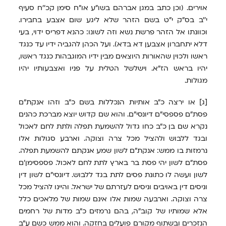
אוירים. (וכן כתב במגן אברהם בשו"ע או"ח סימן קכ''ח סעיף
י''ב בס"ק י"ט בשם הזהר שלא ליגע שום אצבע בחבירו.
וכוונתו אל הזהר פרשת נשא וזה לשונו: כהנא דפריס ידוי, בעי
דלא יתחברון אצבען דא בדא). ועל הכהן להגביה ידיו עד כנגד
ראשו ולכוין שהאורות היוצאים מבין ידיו המוגבהות כנגד ראשו,
יהיו בראש הז"א. וישלשל הטלית על פניו ואצבעותיו יהיו
מגולות.
[ג] או ירצה כ"ב אותיות הנכללות בשם כ"ב וזהו אנקת"ם
פסת"ם פספסי"ם דיונסי"ם. והוא שם קדוש יוצא מברכת כהנים
נקרא שם בן כ"ב כחו גדול להשמעת תפלה ולתת לחם לאכול
ובגד ללבוש ולהציל מכל צרה וצוקה. וארבע סגולות אלו
נרמזות בו ממש: אנקת"ם לשון שמע אנקתם להשמעת תפלה.
פסת"ם לשון יהי פסת בר בארץ לתת לחם לאכול. פספסימן'ם
לשון ועשה לו כתונת פסים לתת בגד ללבוש. דיונסי"ם לשון דין
וניסים דין באויבים וניסים לעזרתם של ישראל. והיינו להציל מכל
צרה וצוקה. וארבעה שמות אלו אינם שמות של מלאכים כלל
אלא שמותיו של קוב"ה, בהם נרמזים כ"ב מדות של רחמים
הנזכרים ובשתוף מקורם פועלים בחזקה. והוא ממש כשם ע"ב