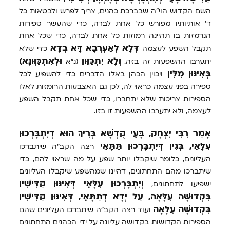
השם הקדוש הוי"ה שבברכת כהנים, צריך לפרש ולבטאות כל
ד' אותיותיו מפורש כל אחת לבדה, כדי שהעשר ספירות
הנרמזות בו תהיינה רמוזות כל אחת לבדה, כדי שכל אחת
דְּלָא
לְאַעְרְבָא
דָּא
בְדָא
תקבל השפע לעצמה
כדי שלא
וְלָא
יִתְכַּוֵּון
וּלְאִתְכַּוְּונָא)
יתערבו ההשפעות זה בזה.
(נ"א
בְּאִינּוּן
מִלִּין
ויכוין הכהן באלו הדברים כדי להשפיע לכל
ספירה בפני עצמה כראוי לה, לכן גם האצבעות הרומזות לאלו
הספירות צריכות שלא יתחברו, כדי שכל אחת תקבל השפע
לעצמה, ולא יתערבו ההשפעות זו בזו.
אָמַר
רִבִּי
יִצְחָק,
בָּעֵי
קֻדְשָׁא
בְּרִיךְ
הוּא
דְיִתְבָּרְכוּן
עִלָּאֵי,
בְּגִין
דְּיִתְבָּרְכוּן
תַּתָּאֵי
רצה הקב"ה שיתברכו
העליונים, כלומר שיקבלו יותר שפע על מה שראוי להם, כדי
שיתברכו מהם התחתונים, דהיינו שמהשפע שיקבלו העליונים
וְיִתְבָּרְכוּן
עִלָּאֵי
דְּאִינּוּן
קַדִּישִׁין
ישפיעו לתחתונים,
בִּקְדוּשָּׁה
עִלָּאָה,
עַל
יְדָא
דְתַתָּאֵי,
דְּאִינּוּן
קַדִּישִׁין
בִּקְדוּשָּׁה
עִלָּאָה
ועוד רצה הקב"ה שיתברכו העליונים שהם
הספירות הקדושות בקדושה עליונה על ידי הכהנים התחתונים