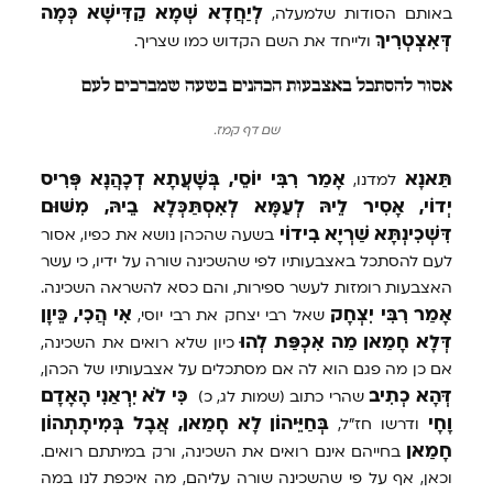
לְיַחֲדָא
שְׁמָא
קַדִּישָׁא
כְּמָה
באותם הסודות שלמעלה,
דְּאִצְטְרִיךְ
ולייחד את השם הקדוש כמו שצריך.
אסור להסתכל באצבעות הכהנים בשעה שמברכים לעם
שם דף קמז.
תַּאנָא
אָמַר
רִבִּי
יוֹסֵי,
בְּשָׁעֲתָא
דְכָהֲנָא
פְּרִיס
למדנו,
יְדוֹי,
אָסִיר
לֵיהּ
לְעַמָּא
לְאִסְתַּכְּלָא
בֵיהּ,
מִשּׁוּם
דִּשְׁכִינְתָּא
שַׁרְיָא
בִידוֹי
בשעה שהכהן נושא את כפיו, אסור
לעם להסתכל באצבעותיו לפי שהשכינה שורה על ידיו, כי עשר
האצבעות רומזות לעשר ספירות, והם כסא להשראה השכינה.
אָמַר
רִבִּי
יִצְחָק
אִי
הֲכִי,
כֵּיוָן
שאל רבי יצחק את רבי יוסי,
דְּלָא
חָמַאן
מַה
אִכְפַּת
לְהוּ
כיון שלא רואים את השכינה,
אם כן מה פגם הוא לה אם מסתכלים על אצבעותיו של הכהן,
דְּהָא
כְתִיב
כִּי
לֹא
יִרְאַנִי
הָאָדָם
שהרי כתוב (שמות לג, כ)
וָחָי
בְּחַיֵּיהוֹן
לָא
חָמַאן,
אֲבָל
בְּמִיתָתְהוֹן
ודרשו חז"ל,
חָמַאן
בחייהם אינם רואים את השכינה, ורק במיתתם רואים.
וכאן, אף על פי שהשכינה שורה עליהם, מה איכפת לנו במה