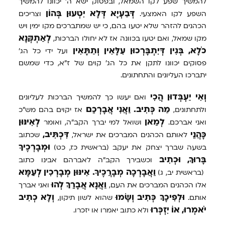
להמשיך שפע לקו השמאל, ובפסוק ישא ה' יכוונו להמשיך
דְּבַעְיָא
דְּלָא
יִטְעוּן
בְּהוֹן
השפע לקו האמצעי.
וצריכים
הכהנים להזהר שלא יטעו בהם, כי יש שמתברכים מקו ימין ויש
לְאַתְקְּנָא
מקו שמאל, ואם יטעו בכוונה אז לא יחולו הברכות,
כֹלָא,
בְּגִין
דְּיִתְבָּרְכוּן
עִלָּאִין
וְתַתָּאִין
ועל ידי כל הג'
פסוקים יכוונו לתקן את כל הג' קוים של ז"א, כדי שמשם
יתברכו העליונים והתחתונים.
וְאִי
יַעְבְּדוּן
הֲכִי
ואם יעשו כך להמשיך הברכות לעליונים
מַה
כְּתִיב.
וַאֲנִי
אֲבָרְכֵם
ולתחתונים,
אז יקוים בהם מש"כ
לְמַאן
לְאִינּוּן
ואני אברכם.
ושואל למי יברך הקב"ה, ואומר
כָּהֲנֵי
דִּכְתִּיב,
לאותם הכהנים המברכים את ישראל,
שכתוב
וּמְבָרְכֶיךָ
בשעה שברך יצחק את יעקב (בראשית כז, כט)
בָּרוּךְ,
וּכְתִיב
וכשבירך הקב"ה לאברהם אבינו כתוב
וַאֲבָרְכָה
מְבָרֲכֶיךָ.
אִינּוּן
מְבָרְכִין
לְעַמָּא
(בראשית יב, ג)
וַאֲנָא
אֲבָרֵךְ
לְהוּ
אלו הכהנים המברכים את העם,
ואני אברך
וּלְפִיכָךְ
כְּתִיב
וְשָׂמוּ
וְלָא
כְתִיב
אותם.
שהוא לשון תיקון,
יֹאמְרוּ,
אוֹ
יִזְכְּרוּ
ולא כתוב יאמרו או יזכרו.