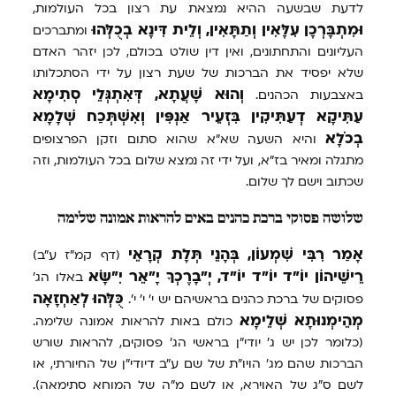
לדעת שבשעה ההיא נמצאת עת רצון בכל העולמות,
וּמִתְבָּרְכָן
עִלָּאִין
וְתַתָּאִין,
וְלֵית
דִּינָא
בְכֻלְּהוּ
ומתברכים
העליונים והתחתונים, ואין דין שולט בכולם, לכן יזהר האדם
שלא יפסיד את הברכות של שעת רצון על ידי הסתכלותו
וְהוּא
שָׁעֲתָא,
דְּאִתְגְּלֵי
סְתִימָא
באצבעות הכהנים.
עַתִּיקָא
דְעַתִּיקִין
בִּזְעֵיר
אַנְפִּין
וְאִשְׁתְּכַח
שְׁלָמָא
בְכֹלָא
והיא השעה שא"א שהוא סתום וזקן הפרצופים
מתגלה ומאיר בז"א, ועל ידי זה נמצא שלום בכל העולמות, וזה
שכתוב וישם לך שלום.
שלושה פסוקי ברכת כהנים באים להראות אמונה שלימה
אָמַר
רִבִּי
שִׁמְעוֹן,
בְּהָנֵי
תְּלָת
קְרָאֵי
(דף קמ"ז ע"ב)
רֵישֵׁיהוֹן
יוֹ"ד
יוֹ"ד
יוֹ"ד,
יְ"בָרֶכְךָ
יָ"אֵר
יִ"שָּׂא
באלו הג'
כֻּלְּהוּ
לְאַחְזָאָה
פסוקים של ברכת כהנים בראשיהם יש י' י' י'.
מְהֵימְנוּתָא
שְׁלֵימָא
כולם באות להראות אמונה שלימה.
(כלומר לכן יש ג' יודי"ן בראשי הג' פסוקים, להראות שורש
הברכות שהם מג' הויו"ת של שם ע"ב דיודי"ן של החיורתי, או
לשם ס"ג של האוירא, או לשם מ"ה של המוחא סתימאה).