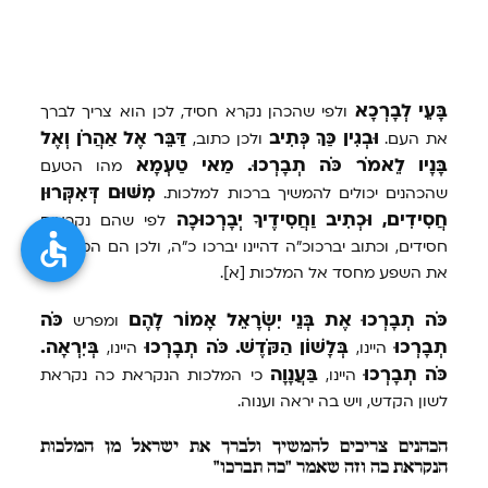
וַחֲסִידֶיךָ
יְבָרְכוּכָה
והיינו יברכו כ"ה שהם ממשיכים ברכות
למלכות הנקראת כ"ה וממנה נמשכות הברכות לישראל.
וּכְתִיב
תֻּמֶּיךָ
וְאוּרֶיךָ
לְאִישׁ
חֲסִידֶךָ
וכתוב, (דברים לג, ח)
וּמִשּׁוּם
דְּכָהֲנָא
אִקְּרֵי
חָסִיד,
הרי שהכהן נקרא ג"כ חסיד.
בָּעֵי
לְבָרְכָא
ולפי שהכהן נקרא חסיד, לכן הוא צריך לברך
וּבְגִין
כַּךְ
כְּתִיב
דַּבֵּר
אֶל
אַהֲרֹן
וְאֶל
את העם.
ולכן כתוב,
בָּנָיו
לֵאמֹר
כֹּה
תְבָרְכוּ.
מַאי
טַעְמָא
מהו הטעם
מִשּׁוּם
דְּאִקְּרוּן
שהכהנים יכולים להמשיך ברכות למלכות.
חֲסִידִים,
וּכְתִיב
וַחֲסִידֶיךָ
יְבָרְכוּכָה
לפי שהם נקראים
חסידים, וכתוב יברכוכ"ה דהיינו יברכו כ"ה, ולכן הם המושכים
את השפע מחסד אל המלכות [א].
כֹּה
תְבָרְכוּ
אֶת
בְּנֵי
יִשְׂרָאֵל
אָמוֹר
לָהֶם
כֹּה
ומפרש
תְבָרְכוּ
בְּלָשׁוֹן
הַקֹּדֶשׁ.
כֹּה
תְבָרְכוּ
בְּיִרְאָה.
היינו,
היינו,
כֹּה
תְבָרְכוּ
בַּעֲנָוָה
היינו,
כי המלכות הנקראת כה נקראת
לשון הקדש, ויש בה יראה וענוה.
הכהנים צריכים להמשיך ולברך את ישראל מן המלכות
הנקראת כה וזה שאמר "כה תברכו"