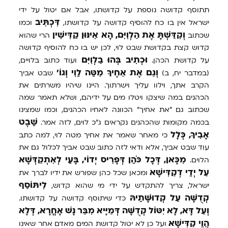
תתוסף קדושה נוספת על קדושתו, אבל אם יטול על ידי
דִּכְתִּיב
ישראל אין בו כח להוסיף קדושה על קדושתו,
וכמו
וְקִדַּשְׁתָּ
אֶת
הַלְוִיִּם,
הָא
אִינּוּן
קַדִּישִׁין
שכתוב
הרי שהוא
קדוש קצת בקדושת שבט לוי, לכן יש בו כח להוסיף קדושה
וּכְתִיב
בְּהוּ
בַלְוִיִּם
על קדושת הכהן.
ועוד כתוב בלויים,
וְגַם
אֶת
אַחֶיךָ
מַטֵּה
לֵוִי
וְגוֹ'
(במדבר יח, ב)
שבט אביך
הקרב אתך, וילוו עליך וישרתוך. היינו שיהיו משרתים את
הכהנים במה שיצקו ויטלו מים על ידיהם, ושלא תאמר שמה
שכתוב גם "את אחיך" הכוונה לאחיו הכהנים, וכמו שמצינו
שֵׁבֶט
בכמה מקומות שהכהנים נקראים ג"כ לוים, לזה אמר.
אָבִיךָ,
כְּלָל
כי מאחר שאמר את אחיך מטה לוי, למה כתב
עוד שבט אביך, אלא ודאי לזה כתוב שבט אביך לכלול גם את
מִכָּאן,
דְּכָל
כֹּהֵן
דְּפָרִיס
יְדוֹי,
בָּעֵי
לְאִתְקַדְּשָׁא
הלוים.
עַל
יְדֵי
דְקַדִּישָׁא
ומכאן שכל כהן שפורש את ידיו לברך את
לִיתּוֹסַף
ישראל, צריך להתקדש על ידי מי שהוא קדוש,
קְדֻשָּׁה
עַל
קְדוּשָּׁתֵיהּ
כדי שיתוסף קדושה על קדושתו.
וְעַל
דָּא,
לָא
יִטּוֹל
קְדֻשָּׁה
דְּמַיָּיא
מִבַּר
נָשׁ
אָחֳרָא,
דְּלָא
הֲוֵי
קַדִּישָׁא
ועל כן לא יטול קדושת המים מאדם אחר שאינו