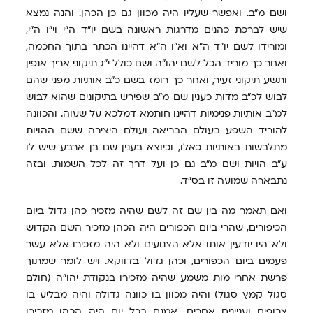
ושם מ"ב. ואפשר שעליו היה מכוון גם כן הכהן. והנה נמצא
שיש לברכת כהנים מדרגות ראשונה בשם יו"ד ה"י וי"ו ה"י,
ומורידו לשם יו"ד ה"א וא"ו ה"א דהיינו הכתר בתוך החכמה,
ואחר כך מוריד הכל לשם יהו"ה ושם כולל י"ג תיקוני אריך אנפין
ותשע תיקוני זעיר, ואחר כך רומז בשם כ"ב אותיות מפני שהם
לבוש לכ"ב מדות כענין שם מ"ב שפירש בתיקונים שהוא לבוש
למ"ב אותיות פנימיות דהיינו חותמא דמלכא על שעוה. והכוונה
להוריד השפע בעולם הבריאה ועולם היצירה ששם ההויות
מתלבשות באותיות כאלו, וכיוצא בענין שם בן ארבע שיש לו
ע"ב הויות ושם מ"ב גם כן ועל דרך זה לכל השמות. ובזה
נתבארה שמועה זו בס"ד.
ואם תאמר מה בין שם זה לשם שהיה מזכיר כהן גדול ביום
הכיפורים, שהרי ביום הכפורים היה הכהן מזכיר השם הקדוש
ולא היו יודעין אותו אלא הצנועים ולא היה מזכירו אלא עשר
פעמים ביום הכפורים, וכהן גדול בדווקא. ויש לומר שמתוך
פרשת אחרי מות משמע שהיה מזכירו בנקודת יהו"ה (חולם
סגול קמץ סגול) והיה מכוון בו כוונה גדולה והיה מבליע בו
צרופים ועניינים אחרים. אמנם בכל יום היה הכהן מזכירו