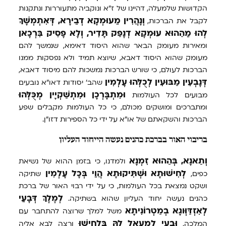
הקדושות שלמעלה, דהיינו של ז"א ונוקביה מתעוררות ונתקנות
וְנָהֲרִין
מֵעוּמְקָא
דְבֵירָא,
דְּאִתְמְשָׁךְ
לקבל את הברכות,
לְהוּ
מֵהַהוּא
עוּמְקָא
דְנָפַק
תָּדִיר,
וְלָא
פָסִיק
בִּרְכָאן
ומאירות מעומק הבאר שהוא היסוד דאימא, שנמשך להם
מעומק שהוא היסוד דאבא, שיוצא תמיד ולא נפסקות ממנו
הברכות לעולם, כי שורש הברכות נמשכות להם מיסוד דאבא,
דְּנָבְעִין
מַבּוּעִין
לְכֻלְּהוּ
עָלְמִין
שהב' יסודות דאו"א נובעים
וּמִתְבָּרְכָן
וּמִתְשַׁקְיָין
מְכֻּלְּהוּ
מבועים לכל העולמות
ומתברכים ומושקים מכולם, כי כל העולמות מקבלים שפע
הברכות והשקאתם של או"א על ידי כל הספירות דזו"ן.
בריבוי האור בברכת כהנים נעשה הייחוד העליון
וְתַאנָא,
בְּהַהוּא
זִמְנָא
ולמדנו, כי בזמן ההוא של נשיאת
לְחִישׁוּתָא
וּשְׁתִּיקוּתָא
הֲוֵי
בְּכָל
עָלְמִין
כפים,
שתיקה
ושקט נמצאת בכל העולמות, כי על ידי רבוי האור של ברכת
לְמֶלֶךְ
דְּבָעֵי
כהנים נעשה יחוד העליון שהוא בשתיקה.
לְאִזְדַּוְּוגָא
בְמַטְרוֹנִיתָא
משל למלך שרוצה להתחבר עם
וּבָעֵי
לְמֵעַאל
לַהּ
בִּלְחִישׁוּ
המלכה,
ורצה לבא אליה