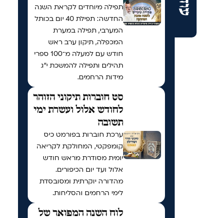
תפילה מיוחדים לקראת השנה
החדשה: תפילת 40 יום בכותל
המערבי, תפילה במערת
המכפלה, תיקון ערב ראש
חודש עם למעלה מ־100 ספרי
תהילים ותפילה להמשכת י"ג
מידות הרחמים.
סט חוברות תיקוני הזוהר
לחודש אלול ועשרת ימי
תשובה
ערכת חוברות בפורמט כיס
קומפקטי, המחולקת לקריאה
יומית מסודרת מראש חודש
אלול ועד יום הכיפורים.
מהדורה יוקרתית ומסובסדת
לימי הרחמים והסליחות.
לוח השנה המפואר של