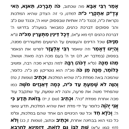
אָמַר
רִבִּי
אַבָּא
כֹּה
תְבָרְכוּ,
תַּאנָא,
הַאי
מה שכתוב,
צֶדֶ"ק
אִתְקְרֵי
כֹ"ה
למדנו, כי זה הצדק שהיא המלכות
נקראת כ"ה, (כנגד כ"ה אותיות שבפסוק ישא ה', וכנגד שם כ"ב
והג' פסוקים דברכת כהנים, כמבואר בשעה"כ בדרוש ה'
דְּכָל
דִּינִין
מִתְּעָרִין
מִכֹּ"ה
דברכת כהנים דף מא ע"א),
(נ"א
מִנֵיהּ)
שכל הדינים והעונשים על הרשעים מתעוררים ממנה,
וְהַיְינוּ
דְּאָמַר
רִבִּי
אֶלְעָזָר
וזה שאמר
לפרש את הנאמר
בפסוק (במדבר יא, לג) ויך ה' בעם מכה רבה מאוד. ושואל,
מַהוּ
מַכָּה
דְכֹּה)
רַבָּה
(ס"א
למה נקרא מכה רבה, ומשיב
כְּלוֹמַר,
מַכָּה
מִן
כֹּה
מכ"ה הוא נוטריקון מן כ"ה. כלומר,
וּכְתִיב
שהמכה באה ממדת כ"ה שהיא המלכות.
(שמות ז, טז)
וְהִנֵּה
לֹא
שָׁמַעְתָּ
עַד
כֹּ"ה,
כְּמָה
דְּאַגְזִים
מֹשֶׁה
כמו
שהפחיד משה את פרעה, והנה לא שמעת, עד שתקבל עוד
וּכְתִיב
בְּזֹאת
תֵּדַע
כִּי
מכה אחרת ממדת "כה".
(שם ז, יז)
אֲנִי
יְהֹוָה
כלומר על ידי מדת זאת שהיא המלכות, תדע שאני
וְכֹלָא
חַד
ה'.
וכל שני הכינויים הם אחד שהם במלכות, ומ"מ
וּכְתִיב
וְלֹא
כל כנוי הוא בבחינה אחרת,
וכתוב, (שמות ז, כג)
שָׁת
לִבּוֹ
גַּם
לָזֹאת,
דִּזְמִינָא
לְחָרְבָא
(דף קמו ע"א)