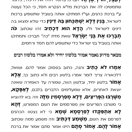
שתמשיכו לה את הברכות מז"א הנקרא חסד, כי הכל נעשה
ע"י ברכת כהנים, ועי"ז תמתיקו אותה בשביל שתשפיע ברכות
בְּגִין
דְּלָא
יִשְׁתַּכְּחוּן
בַּהּ
דִּינִין
לישראל,
כדי שלא ימצאו בה
הָדָא
הוּא
דִּכְתִיב
כֹּה
דינים לישראל ח"ו.
זהו שכתוב
תְבָרְכוּ
אֶת
בְּנֵי
יִשְׂרָאֵל
שאת מדת "כה" תברכו ותמתיקו
אותה בשביל בני ישראל כדי שתשפיע להם חסד ורחמים.
מבאר מדוע נאמר אמור בלשון יחיד ולא אמרו בלשון רבים
אִמְרוּ
לֹא
כְתִיב
והנה, כתוב בפסוק אמור להם. ושואל,
אֵלָא
דלכאורה צריך לומר אמרו בלשון רבים ולא כתוב כך,
אָמוֹר
בלשון יחיד, ובלשון הווה, שמורה על האמירה שאינה
לְאַפָּקָא,
יוצאת לאחרים, אלא שמעלימים הדברים בלבם,
מִשֶּׁרָבּוּ
הַפָּרִיצִים,
דְּלָא
מְפַרְסְמִין
מִלָּה
וזה בא להוציא
דְּהָא
כי משרבו הפריצים אין מפרסמים את השם המפורש,
לָא
אִתְפַּקְּדוּ
לְפַרְסְמָא
שְׁמָא
כי לא נצטוו הכהנים
מַשְׁמַע
דִּכְתִּיב
לפרסם את השם,
וזה משמע ממה שכתוב
אָמוֹר
לָהֶם.
אָמוֹר
סְתָם
היינו אמור סתם אמור את ברכת