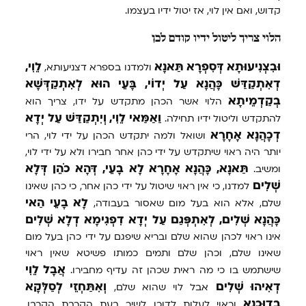
קדוש, ואם אין לוי, אז יטול ידיו בעצמו.
הלוי צריך ליטול ידיו קודם לכן
וּבִצְנִיעוּתָא
דְּסִפְרָא
תַּאנָא
לֵוִי,
ולמדנו בספרא דצניעותא,
דְאִתְקַדַּשׁ
כָּהֲנָא
עַל
יְדוֹי,
בָּעֵי
הוּא
לְאִתְקַדְּשָׁא
בְקַדְמֵיתָא
הלוי אשר הכהן מתקדש על ידו, צריך הוא
וַאַמַּאי
לֵוִי,
וְיִתְקַדַּשׁ
עַל
יְדָא
להתקדש וליטול ידיו תחילה.
דְכָהֲנָא
אָחָרָא
ושואל ולמה יתקדש הכהן על ידי לוי, הרי
יותר היה ראוי שיתקדש על ידי כהן אחר חבירו ולא על ידי לוי,
תַּאנָא,
כָּהֲנָא
אָחָרָא
לָא
בָעֵי,
דְּהָא
כֹהֵן
דְּלָא
ומשיב.
שְׁלִים
למדנו, כי אין ראוי שיטול על ידי כהן אחר, כי כהן שאינו
לָא
בָעֵי
הַאי
שלם, אלא הוא בעל מום שאסור בעבודה,
כָּהֲנָא
שְׁלִים,
לְאִתְפְּגַם
עַל
יְדָא
דִפְגִימָא
דְלָא
שְׁלִים
אינו ראוי לכהן שהוא שלם ובריא שיפגם על ידי כהן בעל מום
שאינו שלם, וכהן שלם ותמים כמותו פשיטא שאין ראוי
אֲבָל
לֵוִי
שישתמש בו כי מה ראית שכהן זה עדיף מחבירו.
דְאִיהוּ
שְׁלִים
וְאִתַּחְזֵי
לְסַלְּקָא
אבל לוי שהוא שלם,
בְדוּכָנָא
וראוי לעלות לדוכן לשיר בעת הקרבת הקרבן,